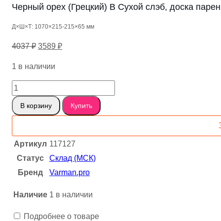
Черный орех (Грецкий) B Сухой слэб, доска паре
Д×Ш×Т: 1070×215-215×65 мм
Первоначальная
Текущая
4037
₽
3589
₽
цена
цена:
1 в наличии
составляла
3589 ₽.
4037 ₽.
Количество
товара
В корзину
Купить
Черный
орех
(Грецкий)
Артикул
117127
B
Статус
Склад (МСК)
Сухой
слэб,
Бренд
Varman.pro
доска
Наличие
1 в наличии
пареный
1-
Подробнее о товаре