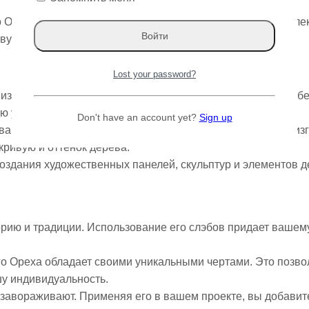
Ореха от Varman.pro! Эта порода дерева не только привлек
ковую историю и неповторимый шарм.
Lost your password?
зысканности, выбрав слэб Грецкого Ореха для вашего об
ю утонченность.
Don't have an account yet?
Sign up
вашему интерьеру, используя слэбы Грецкого Ореха для из
кривую и оттенок дерева.
оздания художественных панелей, скульптур и элементов д
.
орию и традиции. Использование его слэбов придает вашем
го Ореха обладает своими уникальными чертами. Это позво
шу индивидуальность.
а завораживают. Применяя его в вашем проекте, вы добавит