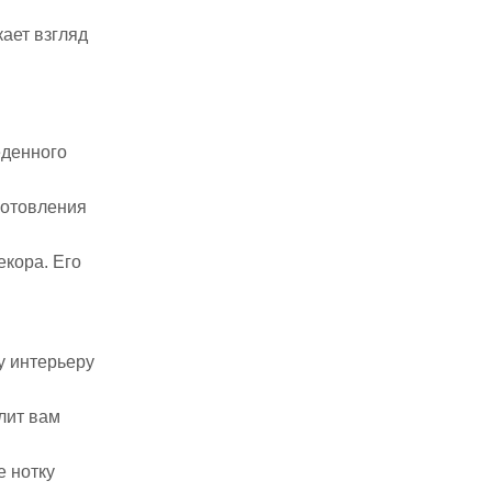
ает взгляд
еденного
готовления
екора. Его
у интерьеру
лит вам
е нотку