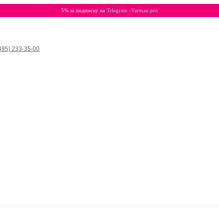
5% за подписку на
Telegram -Varman.pro
495) 233-35-00