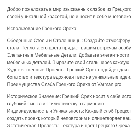
2-
117127
Добро пожаловать в мир изысканных слэбов из Грецкого 
своей уникальной красотой, но и носит в себе многове
Использование Грецкого Ореха:
Обеденные Столы и Столешницы: Создайте атмосферу и
стола. Теплота его цвета придаст вашим встречам особу
Элегантные Мебельные Детали: Добавьте элегантности 
мебельных деталей. Выразите свой стиль через каждую 
Художественные Проекты: Грецкий Орех подойдет для с
богатство и текстура вдохновят вас на уникальные идеи
Преимущества Слэба Грецкого Ореха от Varman.pro
Историческое Значение: Грецкий Орех носит в себе ист
глубокий смысл и стилистическую гармонию.
Индивидуальность и Уникальность: Каждый слэб Грецко
создать проект, который неповторим и олицетворяет ва
Эстетическая Прелесть: Текстура и цвет Грецкого Орех