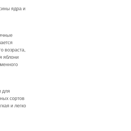
сины ядра и
личные
чается
о возраста,
я яблони
еменного
и для
рных сортов
гкая и легко