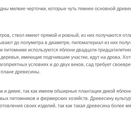
дны мелкие черточки, которые чуть темнее основной древе
етров, ствол имеют прямой и ровный, из них получаются от
вают до полуметра в диаметре, пиломатериал из них полу
м питомнике используются яблони двадцати-тридцатилетнег
 деревья, имеющие подгнившие участки, идут на дрова. Хот
агоприятных условиях и до двух веков, сад требует своевр
 плане древесины.
к и дикие, так как имеем обширные плантации дикой яблон
овых питомников и фермерских хозяйств. Древесину культу
товления своих изделий, так как такая древесина более мя