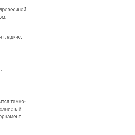
 древесиной
ом.
 гладкие,
.
ится темно-
волнистый
 орнамент