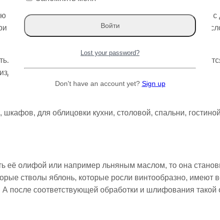
ью к износу, чрезвычайно высокой прочностью, сравнимой с
ри обработке олифой, а также при обработке льняным масл
Lost your password?
ь. При работе инструментами срезы на древесине остаются
изделий, на которых часто выполняют изящную резьбу.
Don't have an account yet?
Sign up
шкафов, для облицовки кухни, столовой, спальни, гостиной
ть её олифой или например льняным маслом, то она станов
торые стволы яблонь, которые росли винтообразно, имеют 
й. А после соответствующей обработки и шлифования такой