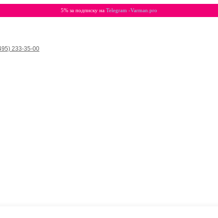
5% за подписку на
Telegram -Varman.pro
495) 233-35-00