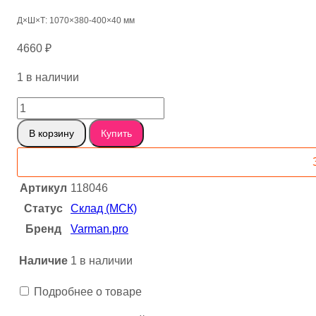
Д×Ш×Т: 1070×380-400×40 мм
4660
₽
1 в наличии
Количество
товара
В корзину
Купить
Яблоня
крымская
слэб
Артикул
118046
118046
Статус
Склад (МСК)
Бренд
Varman.pro
Наличие
1 в наличии
Подробнее о товаре