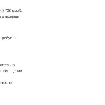
0-730 кг/м3.
я и поздняя
 требуется
рительно
 в помещении
ится, не