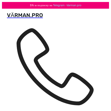
5% за подписку на
Telegram -Varman.pro
VӐRMAN.PRO
Перейти
к
содержимому