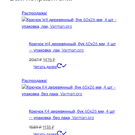
вариаций.
Опции
Распродажа!
можно
выбрать
на
странице
товара.
Крючок W4 деревянный, бук 60х26 мм, 4 шт
— упаковка, лак, Varman.pro
Первоначальная
Текущая
2067
₽
1476
₽
цена
цена:
Читать далее
составляла
1476 ₽.
2067 ₽.
Распродажа!
Крючок K4 деревянный, бук 60х26 мм, 4 шт
— упаковка, без лака, Varman.pro
Первоначальная
Текущая
1589
₽
1135
₽
цена
цена:
Читать далее