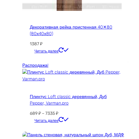
Декоративная рейка пристенная 40✕80
(80х40х80)
1387
₽
Этот
Читать далее
товар
имеет
Распродажа!
несколько
вариаций.
Опции
можно
Плинтус Loft classic деревянный, Дуб
выбрать
Pepper, Varman.pro
на
странице
Диапазон
689
₽
–
7335
₽
товара.
цен:
Этот
Читать далее
689 ₽
товар
–
имеет