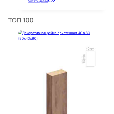
цен:
Этот
Читать далее
770 ₽
товар
–
имеет
873 ₽
несколько
ТОП 100
вариаций.
Опции
можно
выбрать
на
странице
товара.