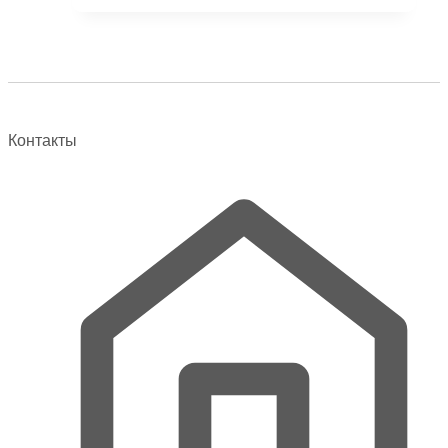
–
имеет
39900 ₽
несколько
вариаций.
Опции
можно
выбрать
Контакты
на
странице
товара.