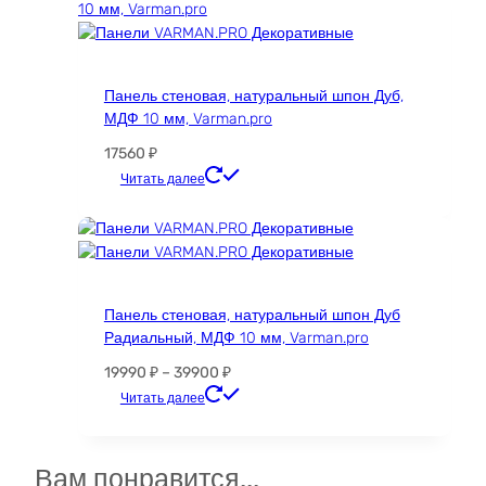
7335 ₽
несколько
вариаций.
Опции
можно
Панель стеновая, натуральный шпон Дуб,
выбрать
МДФ 10 мм, Varman.pro
на
странице
17560
₽
товара.
Этот
Читать далее
товар
имеет
несколько
вариаций.
Опции
Панель стеновая, натуральный шпон Дуб
можно
Радиальный, МДФ 10 мм, Varman.pro
выбрать
на
Диапазон
19990
₽
–
39900
₽
странице
цен:
Этот
Читать далее
товара.
19990 ₽
товар
–
имеет
39900 ₽
несколько
Вам понравится...