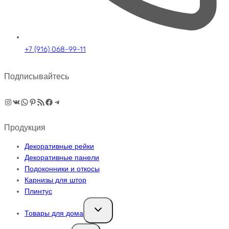
+7 (916) 068-99-11
Подписывайтесь
Instagram
ВКонтакте
WhatsApp
Pinterest
RSS-рассылка
Facebook
Telegram
Продукция
Декоративные рейки
Декоративные панели
Подоконники и откосы
Карнизы для штор
Плинтус
Переключить
Товары для дома
дочернее
меню