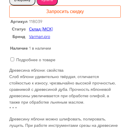
Яблоня
крымская
Запросить скидку
слэб
118039
Артикул
118039
Статус
Склад (МСК)
Бренд
Varman.pro
Наличие
1 в наличии
Подробнее о товаре
Древесина яблони: свойства
Слэб яблони удивительно твёрдая, отличается
стойкостью к износу, чрезвычайно высокой прочностью,
сравнимой с древесиной дуба. Прочность яблоневой
древесины увеличивается при обработке олифой, а
также при обработке льняным маслом.
* * *
Древесину яблони можно шлифовать, полировать,
лущить. При работе инструментами срезы на древесине