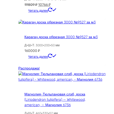
Первоначальная
Текущая
19809
₽
10766
₽
цена
цена:
Читать далее
составляла
10766 ₽.
19809 ₽.
Карагач доска обрезная 3000 №9527 за м3
Д×Ш×Т: 3000×200×50 мм
160000
₽
Читать далее
Распродажа!
Магнолия-Тюльпановая слэб, доска
(Liriodendron tulipifera) — Whitewood,
american, — Магнолия 6736
Д×Ш×Т: 460×330×52 мм