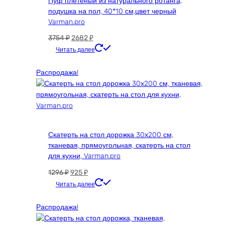
Пуф плетеный из натурального ротанга,
подушка на пол, 40*10 см,цвет черный
Varman.pro
Первоначальная
Текущая
3754
₽
2682
₽
цена
цена:
Читать далее
составляла
2682 ₽.
3754 ₽.
Распродажа!
Скатерть на стол дорожка 30х200 см,
тканевая, прямоугольная, скатерть на стол
для кухни, Varman.pro
Первоначальная
Текущая
1296
₽
925
₽
цена
цена:
Читать далее
составляла
925 ₽.
1296 ₽.
Распродажа!