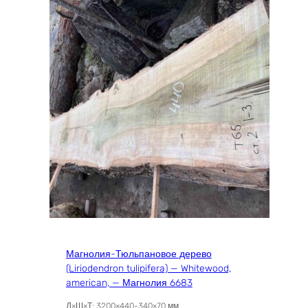
Магнолия-Тюльпановое дерево
(Liriodendron tulipifera) — Whitewood,
american, — Магнолия 6683
Д×Ш×Т: 3200×440-340×70 мм