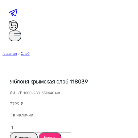
Главная
>
Слэб
Яблоня крымская слэб 118039
Д×Ш×Т: 1080×280-350×40 мм
3799
₽
1 в наличии
Количество
товара
В корзину
Купить