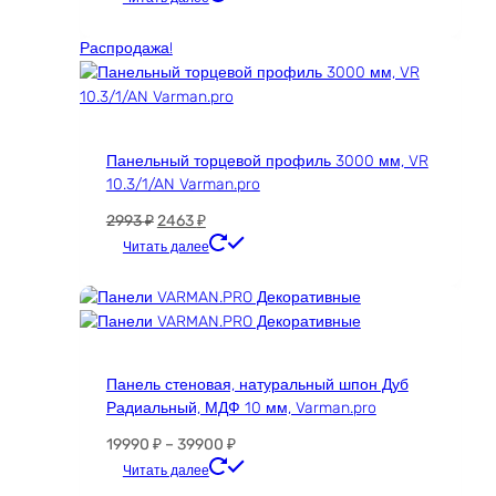
составляла
1135 ₽.
1589 ₽.
Распродажа!
Панельный торцевой профиль 3000 мм, VR
10.3/1/AN Varman.pro
Первоначальная
Текущая
2993
₽
2463
₽
цена
цена:
Этот
Читать далее
составляла
2463 ₽.
товар
2993 ₽.
имеет
несколько
вариаций.
Опции
Панель стеновая, натуральный шпон Дуб
можно
Радиальный, МДФ 10 мм, Varman.pro
выбрать
на
Диапазон
19990
₽
–
39900
₽
странице
цен:
Этот
Читать далее
товара.
19990 ₽
товар