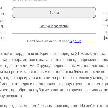
е
о дерева, которое ценится не столько за урожай, сколько 
да речь заходит о материалах для мебели с характером, в
 красновато-коричневый тон и способность со временем те
Lost your password?
еть вместе с интерьером. Это не просто стройматериал, а 
абатывается и при этом достаточно плотна, чтобы держать ф
Don't have an account yet?
Sign up
кг/м³ и твердостью по Бринеллю порядка 31 Н/мм², что ста
очетание параметров означает, что вишня одновременно под
ужит десятилетиями. Структура древесины мелковолокниста
и на срезе и характерным шелковистым блеском после пол
, а ядро варьируется от светло-розовых оттенков у молоды
Именно это ядро и представляет главную ценность — его цв
мнеет, приобретая глубокие золотисто-коричневые или даж
у возраста.​
е прежде всего в мебельном производстве. Из неё изгота