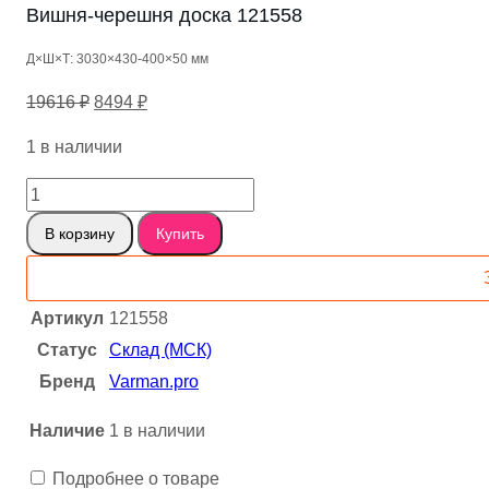
Вишня-черешня доска 121558
Д×Ш×Т: 3030×430-400×50 мм
Первоначальная
Текущая
19616
₽
8494
₽
цена
цена:
1 в наличии
составляла
8494 ₽.
19616 ₽.
Количество
товара
В корзину
Купить
Вишня-
черешня
доска
Артикул
121558
121558
Статус
Склад (МСК)
Бренд
Varman.pro
Наличие
1 в наличии
Подробнее о товаре