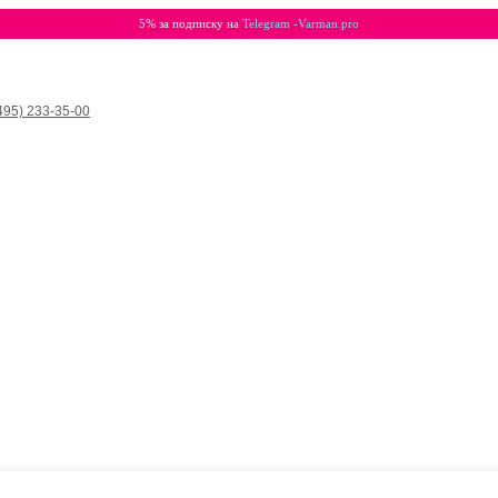
5% за подписку на
Telegram -Varman.pro
495) 233-35-00