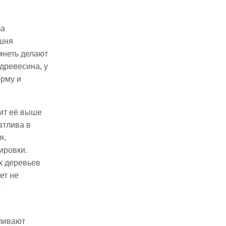
за
ишня
мнеть делают
древесина, у
орму и
вит её выше
атлива в
я,
ировки.
х деревьев
ет не
е
вливают