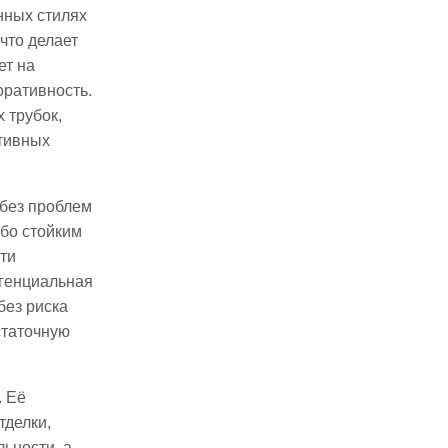
нных стилях
что делает
ет на
оративность.
 трубок,
ативных
 без проблем
обо стойким
ти
нгенциальная
без риска
статочную
. Её
тделки,
ьности, а