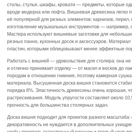
столы, стулья, шкафы, кровати — предметы, которые од
вроде модерна или лофта. Вишневая древесина легко п
её популярной для резных элементов: карнизов, перил,
изготовление музыкальных инструментов — например, скр
Мастера используют вишневые заготовки для небольших 
резных панно, кухонных досок и аксессуаров. Материа
пластин, которыми облицовывают менее эффектные пор
Работать с вишней — удовольствие для столяра: она не
и отлично принимает отделку — от масел и восков до лак
породам в отношении гниения, поэтому камерная сушка
материала. Высушенная доска вишня становится стабил
порядка 8%. Эластичность древесины очень хорошая, что
растрескивания. Модуль упругости составляет около 10
прочность для большинства столярных задач.​
Доска вишня подходит для проектов разного масштаба:
декоративность не нуждается в дополнительных ухищре
чтобы проявить естественный рисунок и теплый цвет др