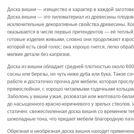
Доска вишни — изящество и характер в каждой заготовк
Доска вишни — это пиломатериал из древесины плодовог
исключительные декоративные свойства древесины. Ког
оказывается в числе первых претендентов — её теплый
готовые изделия живыми, словно они продолжают взросл
которой есть свой голос: она хорошо гнется, легко обр
мелкие детали без капризов.​
Доска из вишни обладает средней плотностью около 600 
сосны или березы, но чуть ниже дуба или бука. Такое с
работе и достаточно прочна для мебели, которая просл
прямослойная, с хорошо читаемыми годичными кольцам
Заболонь у вишни узкая, розоватая или желтовато-белая
до насыщенного красно-коричневого у зрелых стволов. 
статичен: свежеспиленная доска вишня со временем те
шоколадные тона, что придает мебели благородную патин
Обрезная и необрезная доска вишня находит применени