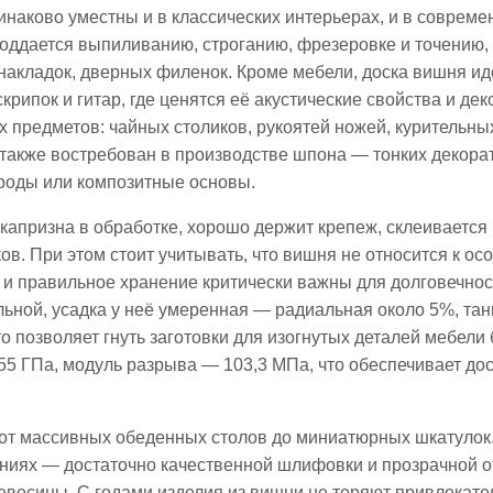
инаково уместны и в классических интерьерах, и в совреме
оддается выпиливанию, строганию, фрезеровке и точению, 
 накладок, дверных филенок. Кроме мебели, доска вишня ид
ипок и гитар, где ценятся её акустические свойства и дек
предметов: чайных столиков, рукоятей ножей, курительных
л также востребован в производстве шпона — тонких декор
оды или композитные основы.​
 капризна в обработке, хорошо держит крепеж, склеивается
ов. При этом стоит учитывать, что вишня не относится к ос
 и правильное хранение критически важны для долговечнос
ьной, усадка у неё умеренная — радиальная около 5%, та
 позволяет гнуть заготовки для изогнутых деталей мебели 
,55 ГПа, модуль разрыва — 103,3 МПа, что обеспечивает до
 от массивных обеденных столов до миниатюрных шкатулок
ниях — достаточно качественной шлифовки и прозрачной о
евесины. С годами изделия из вишни не теряют привлекател