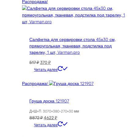
7337 ₽.
Распродажа!
Салфетка для сервировки стола 45х30 см,
прямоугольная, тканевая, подстилка под
тарелку, 1 шт, Varman.pro
Первоначальная
Текущая
517
₽
370
₽
цена
цена:
Читать далее
составляла
370 ₽.
517 ₽.
Распродажа!
Груша доска 121907
Д×Ш×Т: 3070×380-270×30 мм
Первоначальная
Текущая
8872
₽
4622
₽
цена
цена:
Читать далее
составляла
4622 ₽.