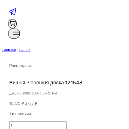
Главная
>
Вишня
Распродажа!
Вишня-черешня доска 121543
Д×Ш×Т: 3080×600-350×30 мм
Первоначальная
Текущая
10270
₽
3727
₽
цена
цена:
1 в наличии
составляла
3727 ₽.
10270 ₽.
Количество