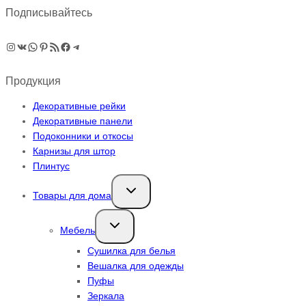
Подписывайтесь
Instagram
ВКонтакте
WhatsApp
Pinterest
RSS-рассылка
Facebook
Telegram
Продукция
Декоративные рейки
Декоративные панели
Подоконники и откосы
Карнизы для штор
Плинтус
Переключить
Товары для дома
дочернее
меню
Переключить
Мебель
дочернее
меню
Сушилка для белья
Вешалка для одежды
Пуфы
Зеркала