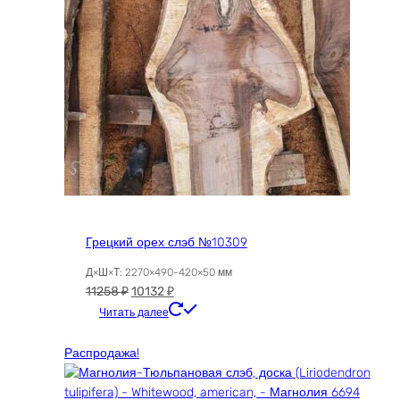
Грецкий орех слэб №10309
Д×Ш×Т: 2270×490-420×50 мм
Первоначальная
Текущая
11258
₽
10132
₽
цена
цена:
Читать далее
составляла
10132 ₽.
11258 ₽.
Распродажа!