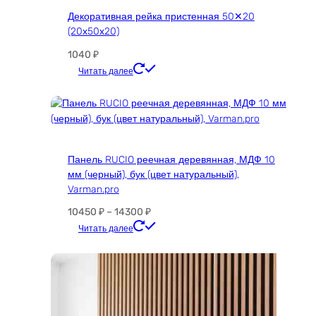
Декоративная рейка пристенная 50✕20
(20х50х20)
1040
₽
Этот
Читать далее
товар
имеет
несколько
вариаций.
Опции
Панель RUCIO реечная деревянная, МДФ 10
можно
мм (черный), бук (цвет натуральный),
выбрать
Varman.pro
на
странице
Диапазон
10450
₽
–
14300
₽
товара.
цен:
Этот
Читать далее
10450 ₽
товар
–
имеет
14300 ₽
несколько
вариаций.
Опции