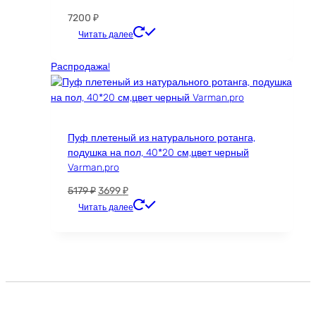
7200
₽
Этот
Читать далее
товар
имеет
Распродажа!
несколько
вариаций.
Опции
можно
Пуф плетеный из натурального ротанга,
выбрать
подушка на пол, 40*20 см,цвет черный
на
Varman.pro
странице
товара.
Первоначальная
Текущая
5179
₽
3699
₽
цена
цена:
Читать далее
составляла
3699 ₽.
5179 ₽.