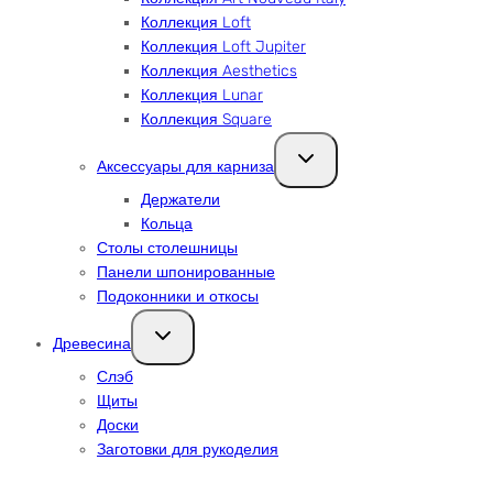
Коллекция Loft
Коллекция Loft Jupiter
Коллекция Aesthetics
Коллекция Lunar
Коллекция Square
Переключить
Аксессуары для карниза
дочернее
меню
Держатели
Кольца
Столы столешницы
Панели шпонированные
Подоконники и откосы
Переключить
Древесина
дочернее
меню
Слэб
Щиты
Доски
Заготовки для рукоделия