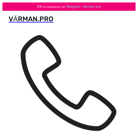
5% за подписку на
Telegram -Varman.pro
VӐRMAN.PRO
Перейти
к
содержимому