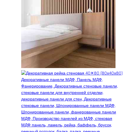
можно
выбрать
на
странице
товара.