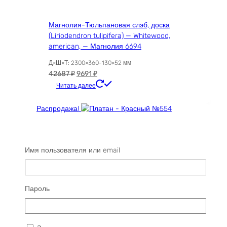
Магнолия-Тюльпановая слэб, доска
(Liriodendron tulipifera) — Whitewood,
american, — Магнолия 6694
Д×Ш×Т: 2300×360-130×52 мм
Первоначальная
Текущая
42687
₽
9691
₽
цена
цена:
Читать далее
составляла
9691 ₽.
42687 ₽.
Распродажа!
Платан — Красный №554
Имя пользователя или email
Д×Ш×Т: 2500×800-810×80 мм
Первоначальная
Текущая
31556
₽
17987
₽
цена
цена:
Читать далее
составляла
17987 ₽.
Пароль
31556 ₽.
Распродажа!