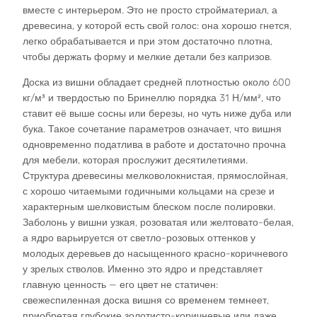
вместе с интерьером. Это не просто стройматериал, а
древесина, у которой есть свой голос: она хорошо гнется,
легко обрабатывается и при этом достаточно плотна,
чтобы держать форму и мелкие детали без капризов.​
Доска из вишни обладает средней плотностью около 600
кг/м³ и твердостью по Бринеллю порядка 31 Н/мм², что
ставит её выше сосны или березы, но чуть ниже дуба или
бука. Такое сочетание параметров означает, что вишня
одновременно податлива в работе и достаточно прочна
для мебели, которая прослужит десятилетиями.
Структура древесины мелковолокнистая, прямослойная,
с хорошо читаемыми годичными кольцами на срезе и
характерным шелковистым блеском после полировки.
Заболонь у вишни узкая, розоватая или желтовато-белая,
а ядро варьируется от светло-розовых оттенков у
молодых деревьев до насыщенного красно-коричневого
у зрелых стволов. Именно это ядро и представляет
главную ценность — его цвет не статичен:
свежеспиленная доска вишня со временем темнеет,
приобретая глубокие золотисто-коричневые или даже