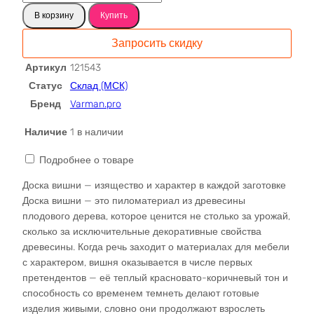
товара
В корзину
Купить
Вишня-
черешня
Запросить скидку
доска
121543
Артикул
121543
Статус
Склад (МСК)
Бренд
Varman.pro
Наличие
1 в наличии
Подробнее о товаре
Доска вишни — изящество и характер в каждой заготовке
Доска вишни — это пиломатериал из древесины
плодового дерева, которое ценится не столько за урожай,
сколько за исключительные декоративные свойства
древесины. Когда речь заходит о материалах для мебели
с характером, вишня оказывается в числе первых
претендентов — её теплый красновато-коричневый тон и
способность со временем темнеть делают готовые
изделия живыми, словно они продолжают взрослеть