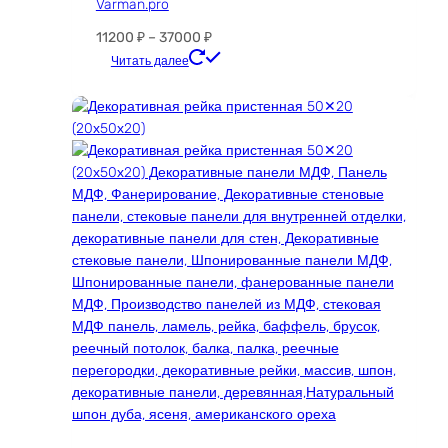
Varman.pro
Диапазон
11200
₽
–
37000
₽
цен:
Этот
Читать далее
11200 ₽
товар
–
имеет
37000 ₽
несколько
вариаций.
Опции
можно
выбрать
на
странице
товара.