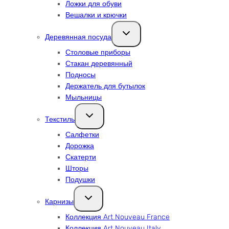
Ложки для обуви
Вешалки и крючки
Переключить
Деревянная посуда
дочернее
меню
Столовые приборы
Стакан деревянный
Подносы
Держатель для бутылок
Мыльницы
Переключить
Текстиль
дочернее
меню
Салфетки
Дорожка
Скатерти
Шторы
Подушки
Переключить
Карнизы
дочернее
меню
Коллекция Art Nouveau France
Коллекция Art Nouveau Italy