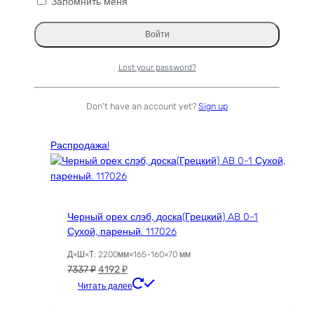
Запомнить меня
Грецкий орех Спил Vitla 118002
Д×Ш×Т: 430×470×70 мм
Первоначальная
Текущая
3488
₽
1903
₽
цена
цена:
Читать далее
Lost your password?
составляла
1903 ₽.
3488 ₽.
Распродажа
Don't have an account yet?
Sign up
Распродажа!
Черный орех слэб, доска(Грецкий) AB 0-1
Сухой, пареный. 117026
Д×Ш×Т: 2200мм×165-160×70 мм
Первоначальная
Текущая
7337
₽
4192
₽
цена
цена:
Читать далее
составляла
4192 ₽.