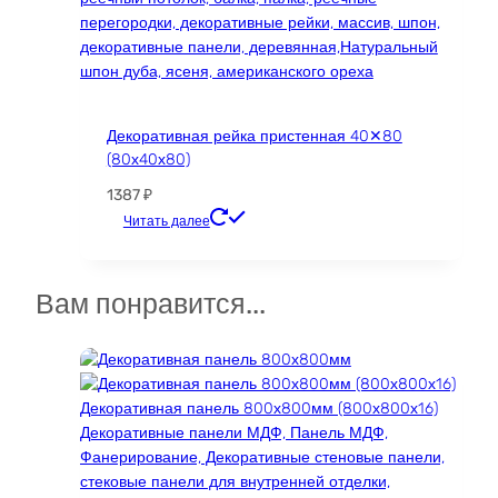
Декоративная рейка пристенная 40✕80
(80х40х80)
1387
₽
Этот
Читать далее
товар
имеет
несколько
Вам понравится...
вариаций.
Опции
можно
выбрать
на
странице
товара.