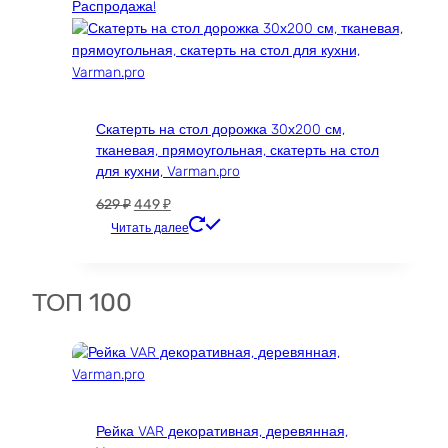
8872 ₽.
Распродажа!
Скатерть на стол дорожка 30х200 см,
тканевая, прямоугольная, скатерть на стол
для кухни, Varman.pro
Первоначальная
Текущая
629
₽
449
₽
цена
цена:
Читать далее
составляла
449 ₽.
629 ₽.
ТОП 100
Рейка VAR декоративная, деревянная,