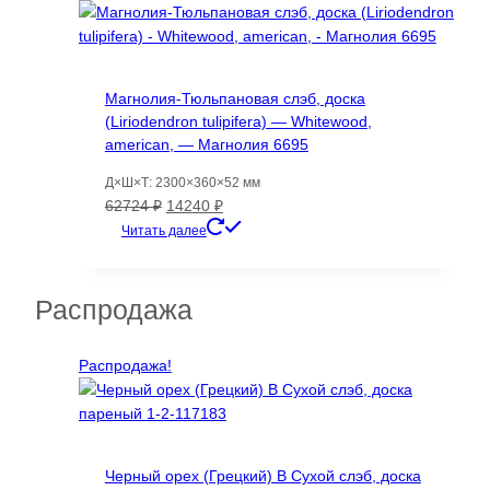
Магнолия-Тюльпановая слэб, доска
(Liriodendron tulipifera) — Whitewood,
american, — Магнолия 6695
Д×Ш×Т: 2300×360×52 мм
Первоначальная
Текущая
62724
₽
14240
₽
цена
цена:
Читать далее
составляла
14240 ₽.
62724 ₽.
Распродажа
Распродажа!
Черный орех (Грецкий) B Сухой слэб, доска