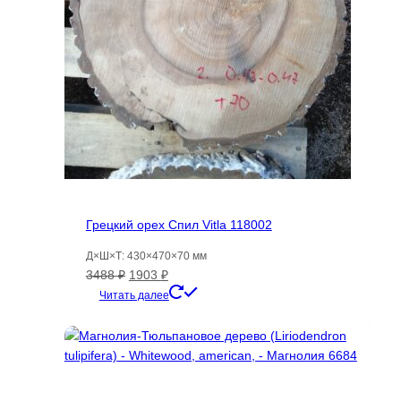
Грецкий орех Спил Vitla 118002
Д×Ш×Т: 430×470×70 мм
Первоначальная
Текущая
3488
₽
1903
₽
цена
цена:
Читать далее
составляла
1903 ₽.
3488 ₽.