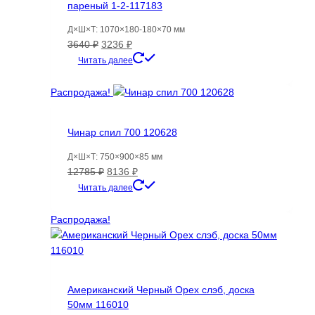
пареный 1-2-117183
Д×Ш×Т: 1070×180-180×70 мм
Первоначальная
Текущая
3640
₽
3236
₽
цена
цена:
Читать далее
составляла
3236 ₽.
3640 ₽.
Распродажа!
Чинар спил 700 120628
Д×Ш×Т: 750×900×85 мм
Первоначальная
Текущая
12785
₽
8136
₽
цена
цена:
Читать далее
составляла
8136 ₽.
12785 ₽.
Распродажа!
Американский Черный Орех слэб, доска
50мм 116010