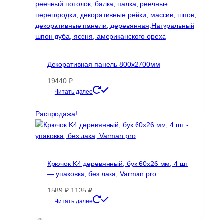
Декоративная панель 800х2700мм
19440
₽
Этот
Читать далее
товар
имеет
Распродажа!
несколько
вариаций.
Опции
можно
Крючок K4 деревянный, бук 60х26 мм, 4 шт
выбрать
— упаковка, без лака, Varman.pro
на
странице
Первоначальная
Текущая
1589
₽
1135
₽
товара.
цена
цена:
Читать далее
составляла
1135 ₽.