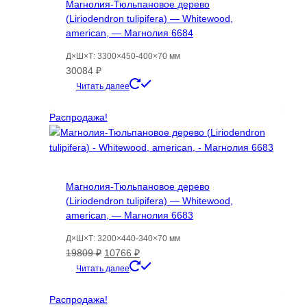
Магнолия-Тюльпановое дерево
(Liriodendron tulipifera) — Whitewood,
american, — Магнолия 6684
Д×Ш×Т: 3300×450-400×70 мм
30084
₽
Читать далее
Распродажа!
Магнолия-Тюльпановое дерево
(Liriodendron tulipifera) — Whitewood,
american, — Магнолия 6683
Д×Ш×Т: 3200×440-340×70 мм
Первоначальная
Текущая
19809
₽
10766
₽
цена
цена:
Читать далее
составляла
10766 ₽.
19809 ₽.
Распродажа!