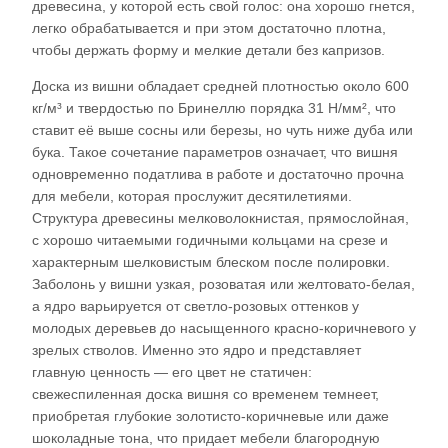
древесина, у которой есть свой голос: она хорошо гнется,
легко обрабатывается и при этом достаточно плотна,
чтобы держать форму и мелкие детали без капризов.​
Доска из вишни обладает средней плотностью около 600
кг/м³ и твердостью по Бринеллю порядка 31 Н/мм², что
ставит её выше сосны или березы, но чуть ниже дуба или
бука. Такое сочетание параметров означает, что вишня
одновременно податлива в работе и достаточно прочна
для мебели, которая прослужит десятилетиями.
Структура древесины мелковолокнистая, прямослойная,
с хорошо читаемыми годичными кольцами на срезе и
характерным шелковистым блеском после полировки.
Заболонь у вишни узкая, розоватая или желтовато-белая,
а ядро варьируется от светло-розовых оттенков у
молодых деревьев до насыщенного красно-коричневого у
зрелых стволов. Именно это ядро и представляет
главную ценность — его цвет не статичен:
свежеспиленная доска вишня со временем темнеет,
приобретая глубокие золотисто-коричневые или даже
шоколадные тона, что придает мебели благородную