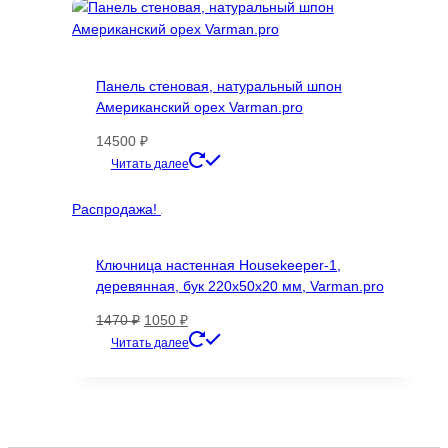
1589 ₽.
Панель стеновая, натуральный шпон
Американский орех Varman.pro
14500
₽
Этот
Читать далее
товар
имеет
Распродажа!
несколько
вариаций.
Ключница настенная Housekeeper-1,
Опции
деревянная, бук 220х50х20 мм, Varman.pro
можно
выбрать
Первоначальная
Текущая
1470
₽
1050
₽
на
цена
цена:
Читать далее
странице
составляла
1050 ₽.
товара.
1470 ₽.