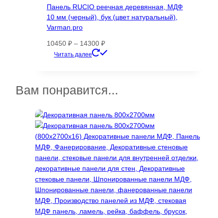
Панель RUCIO реечная деревянная, МДФ
можно
10 мм (черный), бук (цвет натуральный),
выбрать
Varman.pro
на
странице
Диапазон
10450
₽
–
14300
₽
товара.
цен:
Этот
Читать далее
10450 ₽
товар
–
имеет
14300 ₽
несколько
Вам понравится...
вариаций.
Опции
можно
выбрать
на
странице
товара.