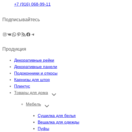
+7 (916) 068-99-11
Подписывайтесь
Instagram
ВКонтакте
WhatsApp
Pinterest
RSS-рассылка
Facebook
Telegram
Продукция
Декоративные рейки
Декоративные панели
Подоконники и откосы
Карнизы для штор
Плинтус
Товары для дома
Переключить
дочернее
меню
Мебель
Переключить
дочернее
меню
Сушилка для белья
Вешалка для одежды
Пуфы