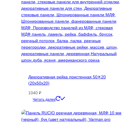
выбрать
на
странице
товара.
Декоративная рейка пристенная 50✕20
(20х50х20)
1040
₽
Этот
Читать далее
товар
имеет
несколько
вариаций.
Опции