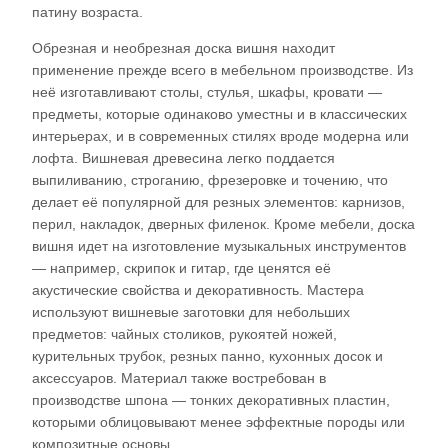
патину возраста.​
Обрезная и необрезная доска вишня находит
применение прежде всего в мебельном производстве. Из
неё изготавливают столы, стулья, шкафы, кровати —
предметы, которые одинаково уместны и в классических
интерьерах, и в современных стилях вроде модерна или
лофта. Вишневая древесина легко поддается
выпиливанию, строганию, фрезеровке и точению, что
делает её популярной для резных элементов: карнизов,
перил, накладок, дверных филенок. Кроме мебели, доска
вишня идет на изготовление музыкальных инструментов
— например, скрипок и гитар, где ценятся её
акустические свойства и декоративность. Мастера
используют вишневые заготовки для небольших
предметов: чайных столиков, рукоятей ножей,
курительных трубок, резных панно, кухонных досок и
аксессуаров. Материал также востребован в
производстве шпона — тонких декоративных пластин,
которыми облицовывают менее эффектные породы или
композитные основы.​