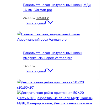
Панель стеновая, натуральный шпон, МДФ
16 мм, Varman.pro
Первоначальная
Текущая
24000
₽
13500
₽
цена
цена:
Этот
Читать далее
составляла
13500 ₽.
товар
24000 ₽.
имеет
несколько
вариаций.
Опции
Панель стеновая, натуральный шпон
можно
Американский орех Varman.pro
выбрать
на
14500
₽
странице
Этот
Читать далее
товара.
товар
имеет
несколько
вариаций.
Опции
можно