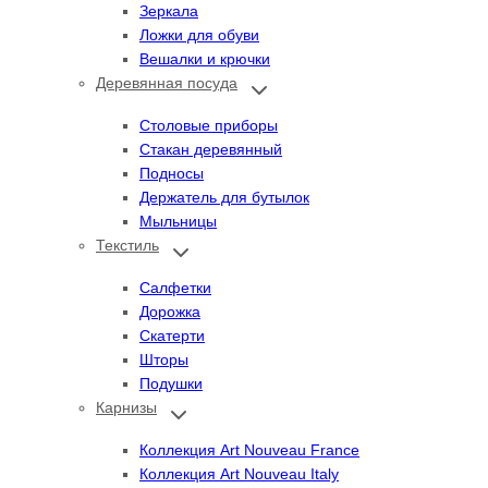
Зеркала
Ложки для обуви
Вешалки и крючки
Деревянная посуда
Переключить
дочернее
меню
Столовые приборы
Стакан деревянный
Подносы
Держатель для бутылок
Мыльницы
Текстиль
Переключить
дочернее
меню
Салфетки
Дорожка
Скатерти
Шторы
Подушки
Карнизы
Переключить
дочернее
меню
Коллекция Art Nouveau France
Коллекция Art Nouveau Italy