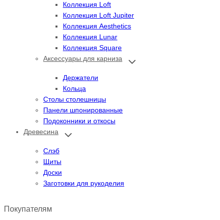
Коллекция Loft
Коллекция Loft Jupiter
Коллекция Aesthetics
Коллекция Lunar
Коллекция Square
Аксессуары для карниза
Переключить
дочернее
меню
Держатели
Кольца
Столы столешницы
Панели шпонированные
Подоконники и откосы
Древесина
Переключить
дочернее
меню
Слэб
Щиты
Доски
Заготовки для рукоделия
Покупателям