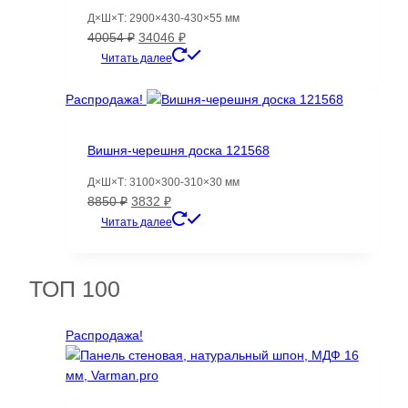
Д×Ш×Т: 2900×430-430×55 мм
Первоначальная
Текущая
40054
₽
34046
₽
цена
цена:
Читать далее
составляла
34046 ₽.
40054 ₽.
Распродажа!
Вишня-черешня доска 121568
Д×Ш×Т: 3100×300-310×30 мм
Первоначальная
Текущая
8850
₽
3832
₽
цена
цена:
Читать далее
составляла
3832 ₽.
8850 ₽.
ТОП 100
Распродажа!