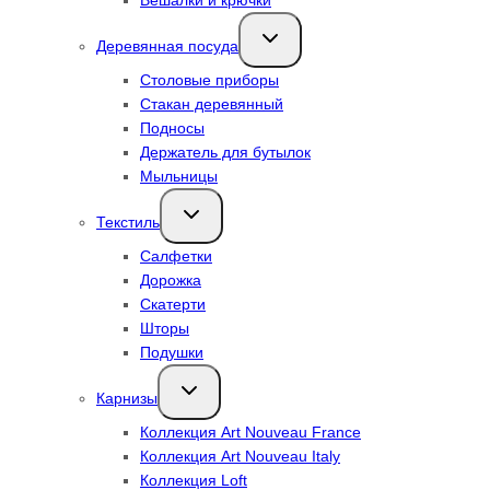
Переключить
Деревянная посуда
дочернее
меню
Столовые приборы
Стакан деревянный
Подносы
Держатель для бутылок
Мыльницы
Переключить
Текстиль
дочернее
меню
Салфетки
Дорожка
Скатерти
Шторы
Подушки
Переключить
Карнизы
дочернее
меню
Коллекция Art Nouveau France
Коллекция Art Nouveau Italy
Коллекция Loft