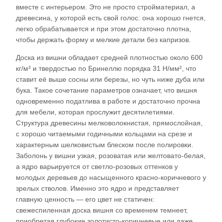
вместе с интерьером. Это не просто стройматериал, а
древесина, у которой есть свой голос: она хорошо гнется,
легко обрабатывается и при этом достаточно плотна,
чтобы держать форму и мелкие детали без капризов.​
Доска из вишни обладает средней плотностью около 600
кг/м³ и твердостью по Бринеллю порядка 31 Н/мм², что
ставит её выше сосны или березы, но чуть ниже дуба или
бука. Такое сочетание параметров означает, что вишня
одновременно податлива в работе и достаточно прочна
для мебели, которая прослужит десятилетиями.
Структура древесины мелковолокнистая, прямослойная,
с хорошо читаемыми годичными кольцами на срезе и
характерным шелковистым блеском после полировки.
Заболонь у вишни узкая, розоватая или желтовато-белая,
а ядро варьируется от светло-розовых оттенков у
молодых деревьев до насыщенного красно-коричневого у
зрелых стволов. Именно это ядро и представляет
главную ценность — его цвет не статичен:
свежеспиленная доска вишня со временем темнеет,
приобретая глубокие золотисто-коричневые или даже