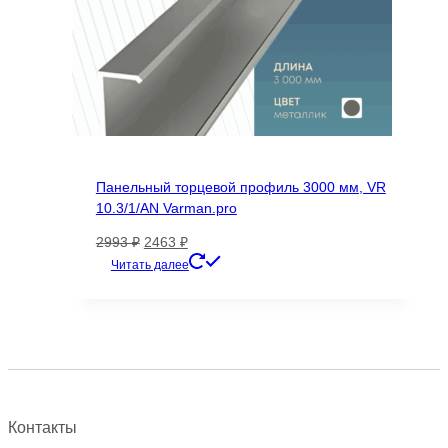
Панельный торцевой профиль 3000 мм, VR
10.3/1/AN Varman.pro
Первоначальная
Текущая
2993
₽
2463
₽
цена
цена:
Этот
Читать далее
составляла
2463 ₽.
товар
2993 ₽.
имеет
несколько
вариаций.
Опции
можно
выбрать
Контакты
на