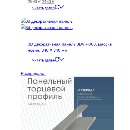
странице
Первоначальная
Текущая
2993
₽
2463
₽
товара.
цена
цена:
Этот
Читать далее
составляла
2463 ₽.
товар
2993 ₽.
имеет
несколько
вариаций.
Опции
3D декоративная панель 3DVR-008, массив
можно
ясеня, 340 Х 340 мм
выбрать
на
Читать далее
странице
товара.
Распродажа!