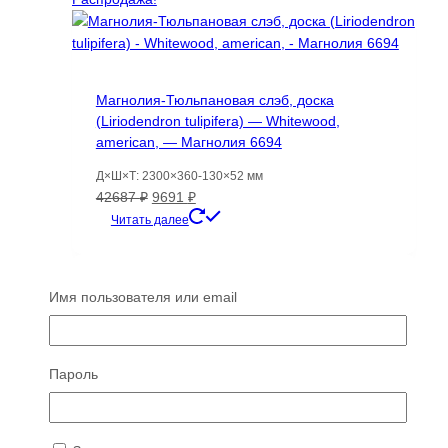
Магнолия-Тюльпановая слэб, доска
(Liriodendron tulipifera) — Whitewood,
american, — Магнолия 6694
Д×Ш×Т: 2300×360-130×52 мм
Первоначальная
Текущая
42687
₽
9691
₽
цена
цена:
Читать далее
составляла
9691 ₽.
42687 ₽.
Распродажа!
Имя пользователя или email
Магнолия-Тюльпановое дерево
Пароль
(Liriodendron tulipifera) — Whitewood,
american, — Магнолия 6667
Д×Ш×Т: 2400×450-560×60 мм