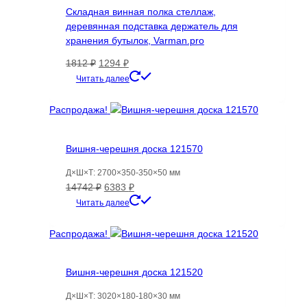
Складная винная полка стеллаж,
деревянная подставка держатель для
хранения бутылок, Varman.pro
Первоначальная
Текущая
1812
₽
1294
₽
цена
цена:
Читать далее
составляла
1294 ₽.
1812 ₽.
Распродажа!
Вишня-черешня доска 121570
Д×Ш×Т: 2700×350-350×50 мм
Первоначальная
Текущая
14742
₽
6383
₽
цена
цена:
Читать далее
составляла
6383 ₽.
14742 ₽.
Распродажа!
Вишня-черешня доска 121520
Д×Ш×Т: 3020×180-180×30 мм