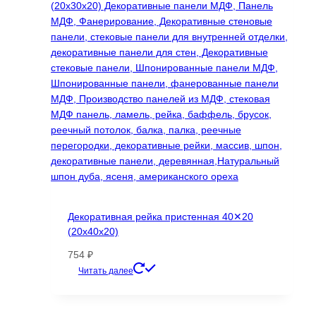
Опции
можно
выбрать
на
странице
товара.
Декоративная рейка пристенная 40✕20
(20х40х20)
754
₽
Этот
Читать далее
товар
имеет