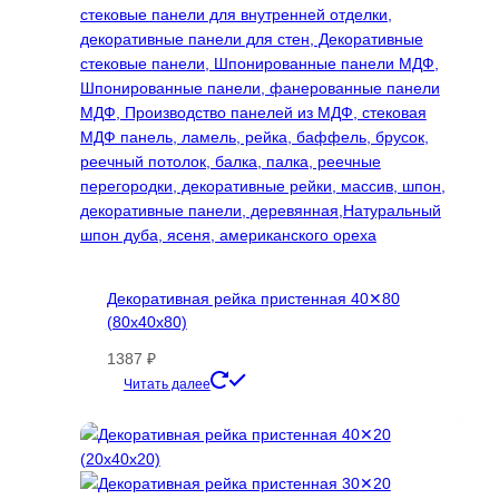
выбрать
на
странице
товара.
Декоративная рейка пристенная 40✕80
(80х40х80)
1387
₽
Этот
Читать далее
товар
имеет
несколько
вариаций.