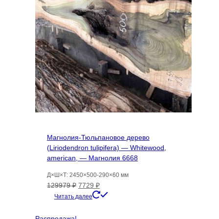
Магнолия-Тюльпановое дерево
(Liriodendron tulipifera) — Whitewood,
american, — Магнолия 6668
Д×Ш×Т: 2450×500-290×60 мм
Первоначальная
Текущая
129979
₽
7729
₽
цена
цена:
Читать далее
составляла
7729 ₽.
129979 ₽.
Распродажа!