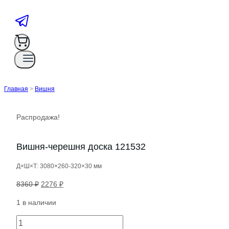
Главная
>
Вишня
Распродажа!
Вишня-черешня доска 121532
Д×Ш×Т: 3080×260-320×30 мм
Первоначальная
Текущая
8360
₽
2276
₽
цена
цена:
1 в наличии
составляла
2276 ₽.
8360 ₽.
Количество