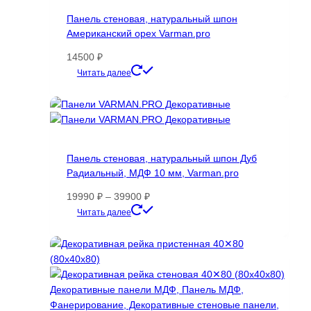
Панель стеновая, натуральный шпон
Американский орех Varman.pro
14500
₽
Этот
Читать далее
товар
имеет
несколько
вариаций.
Опции
Панель стеновая, натуральный шпон Дуб
можно
Радиальный, МДФ 10 мм, Varman.pro
выбрать
на
Диапазон
19990
₽
–
39900
₽
странице
цен:
Этот
Читать далее
товара.
19990 ₽
товар
–
имеет
39900 ₽
несколько
вариаций.
Опции
можно