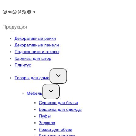
Instagram
ВКонтакте
WhatsApp
Pinterest
RSS-рассылка
Facebook
Telegram
Продукция
Декоративные рейки
Декоративные панели
Подоконники и откосы
Карнизы для штор
Плинтус
Переключить
Товары для дома
дочернее
меню
Переключить
Мебель
дочернее
меню
Сушилка для белья
Вешалка для одежды
Пуфы
Зеркала
Ложки для обуви
Вешалки и крючки