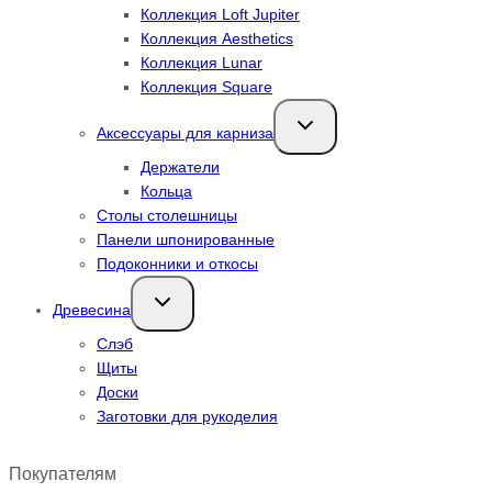
Коллекция Loft Jupiter
Коллекция Aesthetics
Коллекция Lunar
Коллекция Square
Переключить
Аксессуары для карниза
дочернее
меню
Держатели
Кольца
Столы столешницы
Панели шпонированные
Подоконники и откосы
Переключить
Древесина
дочернее
меню
Слэб
Щиты
Доски
Заготовки для рукоделия
Покупателям