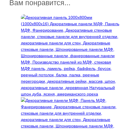
несколько
Вам понравится...
вариаций.
Опции
можно
выбрать
на
странице
товара.