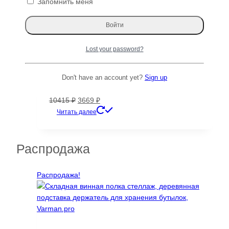
Запомнить меня
Первоначальная
Текущая
162784
₽
9679
₽
цена
цена:
Читать далее
составляла
9679 ₽.
162784 ₽.
Распродажа!
Lost your password?
Грецкий орех №10129-3
Don't have an account yet?
Sign up
Д×Ш×Т: 2502×370×60 мм
Первоначальная
Текущая
10415
₽
3669
₽
цена
цена:
Читать далее
составляла
3669 ₽.
10415 ₽.
Распродажа
Распродажа!