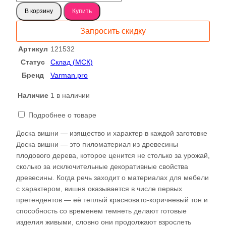
товара
В корзину
Купить
Вишня-
черешня
Запросить скидку
доска
121532
Артикул
121532
Статус
Склад (МСК)
Бренд
Varman.pro
Наличие
1 в наличии
Подробнее о товаре
Доска вишни — изящество и характер в каждой заготовке
Доска вишни — это пиломатериал из древесины
плодового дерева, которое ценится не столько за урожай,
сколько за исключительные декоративные свойства
древесины. Когда речь заходит о материалах для мебели
с характером, вишня оказывается в числе первых
претендентов — её теплый красновато-коричневый тон и
способность со временем темнеть делают готовые
изделия живыми, словно они продолжают взрослеть