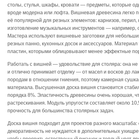
столы, стулья, шкафы, кровати — предметы, которые од
вроде модерна или лофта. Вишневая древесина легко п
её популярной для резных элементов: карнизов, перил,
изготовление музыкальных инструментов — например, скр
Мастера используют вишневые заготовки для небольших 
резных панно, кухонных досок и аксессуаров. Материа
пластин, которыми облицовывают менее эффектные пор
Работать с вишней — удовольствие для столяра: она не
и отлично принимает отделку — от масел и восков до лак
породам в отношении гниения, поэтому камерная сушка
материала. Высушенная доска вишня становится стабил
порядка 8%. Эластичность древесины очень хорошая, что
растрескивания. Модуль упругости составляет около 10
прочность для большинства столярных задач.​
Доска вишня подходит для проектов разного масштаба:
декоративность не нуждается в дополнительных ухищре
чтобы проявить естественный рисунок и теплый цвет др