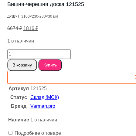
Вишня-черешня доска 121525
Д×Ш×Т: 3100×230-230×30 мм
Первоначальная
Текущая
6674
₽
1816
₽
цена
цена:
1 в наличии
составляла
1816 ₽.
6674 ₽.
Количество
товара
В корзину
Купить
Вишня-
черешня
доска
Артикул
121525
121525
Статус
Склад (МСК)
Бренд
Varman.pro
Наличие
1 в наличии
Подробнее о товаре