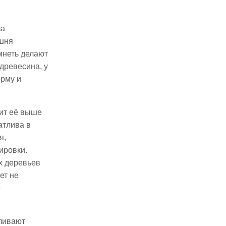
за
ишня
мнеть делают
древесина, у
орму и
вит её выше
атлива в
я,
ировки.
х деревьев
ет не
е
вливают