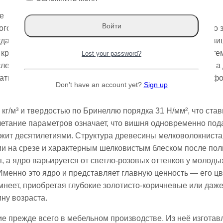
е
о дерева, которое ценится не столько за урожай, сколько 
да речь заходит о материалах для мебели с характером, в
 красновато-коричневый тон и способность со временем те
Lost your password?
еть вместе с интерьером. Это не просто стройматериал, а 
абатывается и при этом достаточно плотна, чтобы держать ф
Don't have an account yet?
Sign up
кг/м³ и твердостью по Бринеллю порядка 31 Н/мм², что ста
очетание параметров означает, что вишня одновременно под
ужит десятилетиями. Структура древесины мелковолокниста
и на срезе и характерным шелковистым блеском после пол
, а ядро варьируется от светло-розовых оттенков у молоды
Именно это ядро и представляет главную ценность — его цв
мнеет, приобретая глубокие золотисто-коричневые или даж
у возраста.​
е прежде всего в мебельном производстве. Из неё изгота