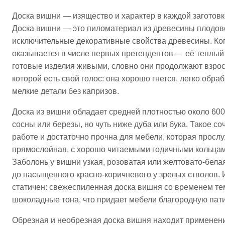
Доска вишни — изящество и характер в каждой заготовк
Доска вишни — это пиломатериал из древесины плодовог
исключительные декоративные свойства древесины. Ког
оказывается в числе первых претендентов — её теплый
готовые изделия живыми, словно они продолжают взросл
которой есть свой голос: она хорошо гнется, легко обр
мелкие детали без капризов.​
Доска из вишни обладает средней плотностью около 600 
сосны или березы, но чуть ниже дуба или бука. Такое с
работе и достаточно прочна для мебели, которая просл
прямослойная, с хорошо читаемыми годичными кольцам
Заболонь у вишни узкая, розоватая или желтовато-белая
до насыщенного красно-коричневого у зрелых стволов. 
статичен: свежеспиленная доска вишня со временем те
шоколадные тона, что придает мебели благородную патин
Обрезная и необрезная доска вишня находит применени