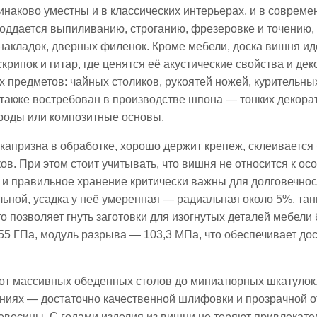
инаково уместны и в классических интерьерах, и в совреме
оддается выпиливанию, строганию, фрезеровке и точению, 
 накладок, дверных филенок. Кроме мебели, доска вишня ид
ипок и гитар, где ценятся её акустические свойства и дек
предметов: чайных столиков, рукоятей ножей, курительных
л также востребован в производстве шпона — тонких декор
оды или композитные основы.​
 капризна в обработке, хорошо держит крепеж, склеивается
ов. При этом стоит учитывать, что вишня не относится к ос
 и правильное хранение критически важны для долговечнос
ьной, усадка у неё умеренная — радиальная около 5%, та
 позволяет гнуть заготовки для изогнутых деталей мебели 
,55 ГПа, модуль разрыва — 103,3 МПа, что обеспечивает до
 от массивных обеденных столов до миниатюрных шкатулок
ниях — достаточно качественной шлифовки и прозрачной о
евесины. С годами изделия из вишни не теряют привлекател