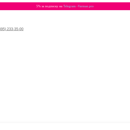
5% за подписку на
Telegram -Varman.pro
495) 233-35-00