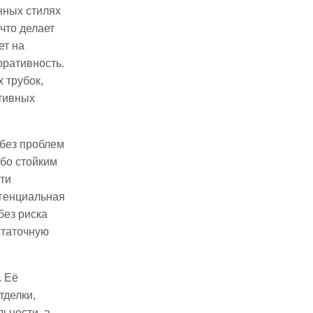
нных стилях
что делает
ет на
оративность.
 трубок,
ативных
 без проблем
обо стойким
ти
нгенциальная
без риска
статочную
. Её
тделки,
ьности, а