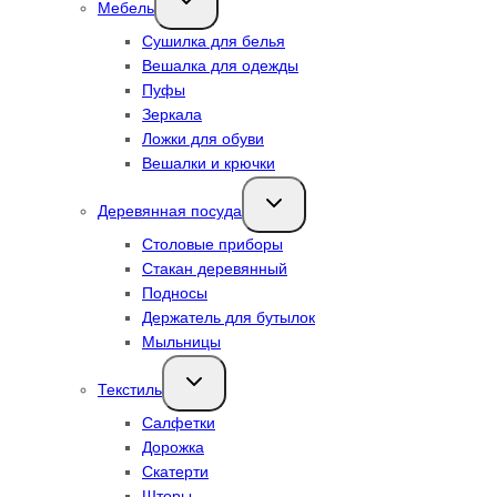
Мебель
дочернее
меню
Сушилка для белья
Вешалка для одежды
Пуфы
Зеркала
Ложки для обуви
Вешалки и крючки
Переключить
Деревянная посуда
дочернее
меню
Столовые приборы
Стакан деревянный
Подносы
Держатель для бутылок
Мыльницы
Переключить
Текстиль
дочернее
меню
Салфетки
Дорожка
Скатерти
Шторы