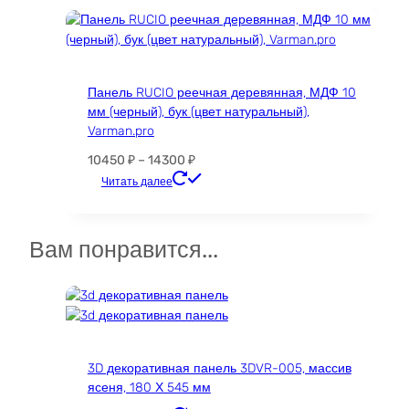
имеет
несколько
вариаций.
Опции
Панель RUCIO реечная деревянная, МДФ 10
можно
мм (черный), бук (цвет натуральный),
выбрать
Varman.pro
на
странице
Диапазон
10450
₽
–
14300
₽
товара.
цен:
Этот
Читать далее
10450 ₽
товар
–
имеет
14300 ₽
несколько
Вам понравится...
вариаций.
Опции
можно
выбрать
на
странице
3D декоративная панель 3DVR-005, массив
товара.
ясеня, 180 Х 545 мм