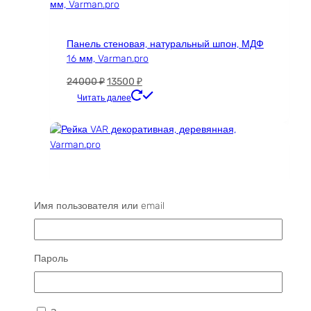
Панель стеновая, натуральный шпон, МДФ
16 мм, Varman.pro
Первоначальная
Текущая
24000
₽
13500
₽
цена
цена:
Этот
Читать далее
составляла
13500 ₽.
товар
24000 ₽.
имеет
несколько
вариаций.
Опции
Рейка VAR декоративная, деревянная,
можно
Varman.pro
выбрать
Имя пользователя или email
на
Диапазон
11200
₽
–
37000
₽
странице
цен:
Этот
Читать далее
товара.
11200 ₽
товар
Пароль
–
имеет
37000 ₽
несколько
вариаций.