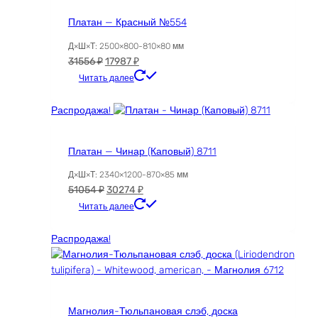
Платан — Красный №554
Д×Ш×Т: 2500×800-810×80 мм
Первоначальная
Текущая
31556
₽
17987
₽
цена
цена:
Читать далее
составляла
17987 ₽.
31556 ₽.
Распродажа!
Платан — Чинар (Каповый) 8711
Д×Ш×Т: 2340×1200-870×85 мм
Первоначальная
Текущая
51054
₽
30274
₽
цена
цена:
Читать далее
составляла
30274 ₽.
51054 ₽.
Распродажа!
Магнолия-Тюльпановая слэб, доска