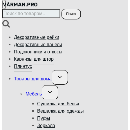
VӐRMAN.PRO
Искать:
Поиск
Декоративные рейки
Декоративные панели
Подоконники и откосы
Карнизы для штор
Плинтус
Переключить
Товары для дома
дочернее
меню
Переключить
Мебель
дочернее
меню
Сушилка для белья
Вешалка для одежды
Пуфы
Зеркала