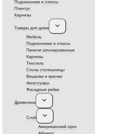
Подоконники и откосы
Плинтус
Карнизы
Переключить
Товары для дома
дочернее
меню
Мебель
Подоконники и откосы
Панели шпонированные
Карнизы
Текстиль
Столы столешницы
Вешалки и крючки
Аксессуары
Фасадные рейки
Переключить
Древесина
дочернее
меню
Переключить
Слэб
дочернее
меню
Американский орех
Абрикос