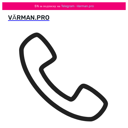
5% за подписку на
Telegram -Varman.pro
VӐRMAN.PRO
Перейти
к
содержимому