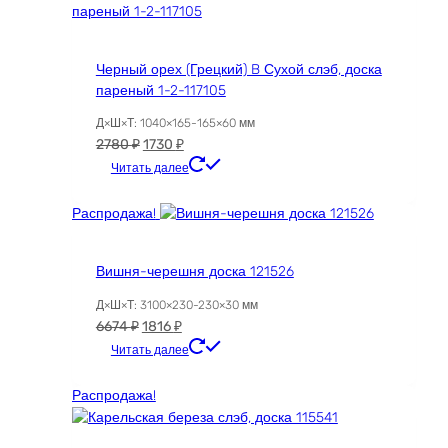
Черный орех (Грецкий) B Сухой слэб, доска
пареный 1-2-117105
Д×Ш×Т: 1040×165-165×60 мм
Первоначальная
Текущая
2780
₽
1730
₽
цена
цена:
Читать далее
составляла
1730 ₽.
2780 ₽.
Распродажа!
Вишня-черешня доска 121526
Д×Ш×Т: 3100×230-230×30 мм
Первоначальная
Текущая
6674
₽
1816
₽
цена
цена:
Читать далее
составляла
1816 ₽.
6674 ₽.
Распродажа!