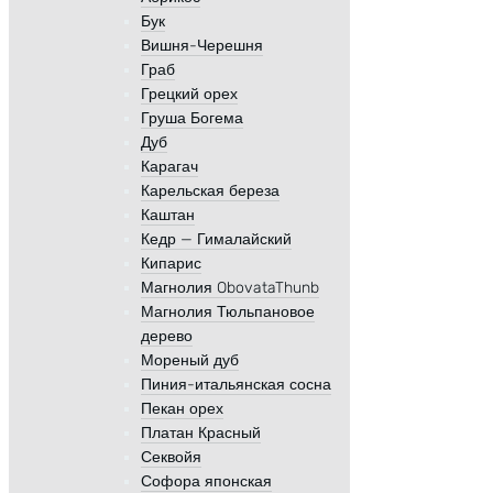
Бук
Вишня-Черешня
Граб
Грецкий орех
Груша Богема
Дуб
Карагач
Карельская береза
Каштан
Кедр — Гималайский
Кипарис
Магнолия ObovataThunb
Магнолия Тюльпановое
дерево
Мореный дуб
Пиния-итальянская сосна
Пекан орех
Платан Красный
Секвойя
Софора японская