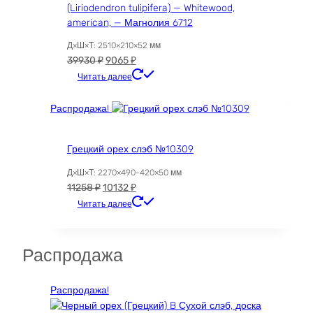
(Liriodendron tulipifera) — Whitewood,
american, — Магнолия 6712
Д×Ш×Т: 2510×210×52 мм
Первоначальная
Текущая
39930
₽
9065
₽
цена
цена:
Читать далее
составляла
9065 ₽.
39930 ₽.
Распродажа!
Грецкий орех слэб №10309
Д×Ш×Т: 2270×490-420×50 мм
Первоначальная
Текущая
11258
₽
10132
₽
цена
цена:
Читать далее
составляла
10132 ₽.
11258 ₽.
Распродажа
Распродажа!