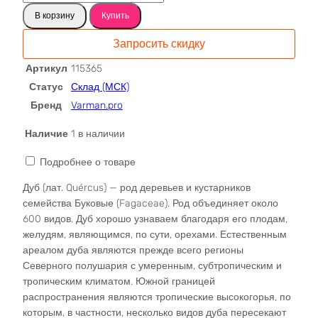
товара
В корзину
Купить
Спил,
срез
Запросить скидку
Дуба
Третьякова
Артикул
115365
115365
Статус
Склад (МСК)
Бренд
Varman.pro
Наличие
1 в наличии
Подробнее о товаре
Дуб (лат. Quércus) — род деревьев и кустарников
семейства Буковые (Fagaceae). Род объединяет около
600 видов. Дуб хорошо узнаваем благодаря его плодам,
желудям, являющимся, по сути, орехами. Естественным
ареалом дуба являются прежде всего регионы
Северного полушария с умеренным, субтропическим и
тропическим климатом. Южной границей
распространения являются тропические высокогорья, по
которым, в частности, несколько видов дуба пересекают