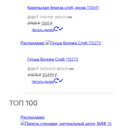
Карельская береза слэб, доска 115541
Д×Ш×Т: 290×100-400×25 мм
Первоначальная
Текущая
2968
₽
1365
₽
цена
цена:
Читать далее
составляла
1365 ₽.
2968 ₽.
Распродажа!
Груша Богема Слэб 115273
Д×Ш×Т: 3470×570-850×75 мм
Первоначальная
Текущая
41575
₽
25499
₽
цена
цена:
Читать далее
составляла
25499 ₽.
41575 ₽.
ТОП 100
Распродажа!