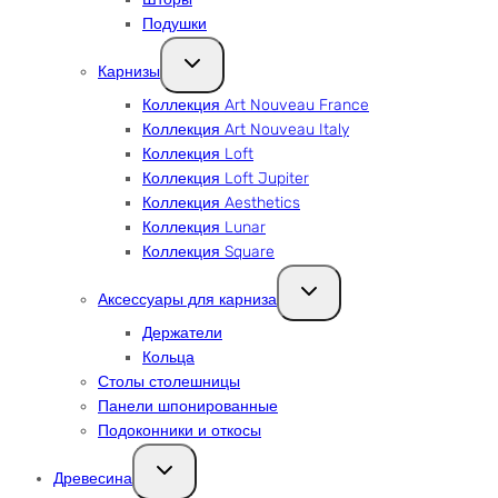
Подушки
Переключить
Карнизы
дочернее
меню
Коллекция Art Nouveau France
Коллекция Art Nouveau Italy
Коллекция Loft
Коллекция Loft Jupiter
Коллекция Aesthetics
Коллекция Lunar
Коллекция Square
Переключить
Аксессуары для карниза
дочернее
меню
Держатели
Кольца
Столы столешницы
Панели шпонированные
Подоконники и откосы
Переключить
Древесина
дочернее
меню