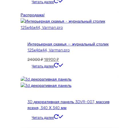
Этот
Читать далее
товар
имеет
Распродажа!
несколько
вариаций.
Опции
можно
Интерьерная скамья — журнальный столик
выбрать
125х46х44, Varman.pro
на
странице
Первоначальная
Текущая
24000
₽
18900
₽
товара.
цена
цена:
Этот
Читать далее
составляла
18900 ₽.
товар
24000 ₽.
имеет
несколько
вариаций.
Опции
3D декоративная панель 3DVR-007, массив
можно
ясеня, 340 Х 340 мм
выбрать
на
Читать далее
странице