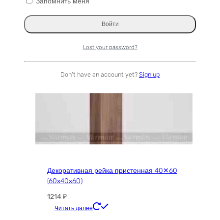
Опции
Запомнить меня
можно
выбрать
на
странице
Lost your password?
товара.
Don't have an account yet?
Sign up
Декоративная рейка пристенная 40✕60
(60х40х60)
1214
₽
Этот
Читать далее
товар