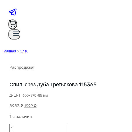
Главная
>
Слэб
Распродажа!
Спил, срез Дуба Третьякова 115365
Д×Ш×Т: 600×870×85 мм
Первоначальная
Текущая
8983
₽
1999
₽
цена
цена:
1 в наличии
составляла
1999 ₽.
8983 ₽.
Количество