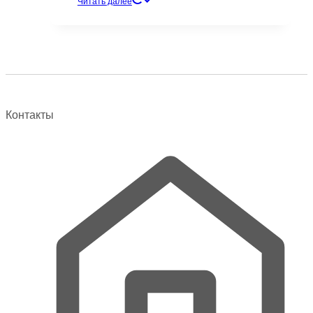
Читать далее
товар
имеет
несколько
вариаций.
Опции
можно
выбрать
Контакты
на
странице
товара.