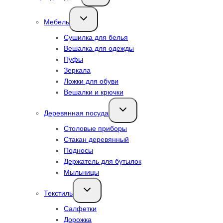
меню
Переключить
Мебель
дочернее
меню
Сушилка для белья
Вешалка для одежды
Пуфы
Зеркала
Ложки для обуви
Вешалки и крючки
Переключить
Деревянная посуда
дочернее
меню
Столовые приборы
Стакан деревянный
Подносы
Держатель для бутылок
Мыльницы
Переключить
Текстиль
дочернее
меню
Салфетки
Дорожка