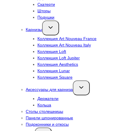
Скатерти
Шторы
Подушки
Переключить
Карнизы
дочернее
меню
Коллекция Art Nouveau France
Коллекция Art Nouveau Italy
Коллекция Loft
Коллекция Loft Jupiter
Коллекция Aesthetics
Коллекция Lunar
Коллекция Square
Переключить
Аксессуары для карниза
дочернее
меню
Держатели
Кольца
Столы столешницы
Панели шпонированные
Подоконники и откосы