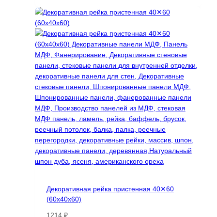
689 ₽
товар
–
имеет
7335 ₽
несколько
вариаций.
Опции
можно
выбрать
на
странице
товара.
Декоративная рейка пристенная 40✕60
(60х40х60)
1214
₽