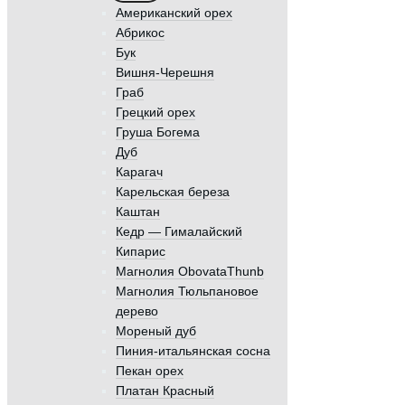
Американский орех
Абрикос
Бук
Вишня-Черешня
Граб
Грецкий орех
Груша Богема
Дуб
Карагач
Карельская береза
Каштан
Кедр — Гималайский
Кипарис
Магнолия ObovataThunb
Магнолия Тюльпановое
дерево
Мореный дуб
Пиния-итальянская сосна
Пекан орех
Платан Красный