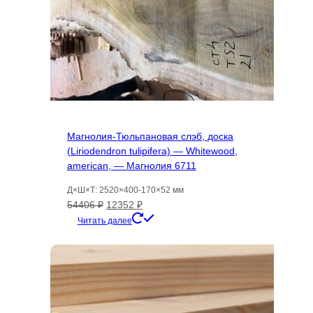
Магнолия-Тюльпановая слэб, доска
(Liriodendron tulipifera) — Whitewood,
american, — Магнолия 6711
Д×Ш×Т: 2520×400-170×52 мм
Первоначальная
Текущая
54406
₽
12352
₽
цена
цена:
Читать далее
составляла
12352 ₽.
54406 ₽.