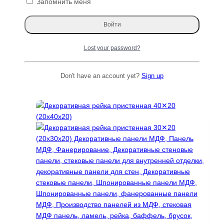
Запомнить меня
Груша доска 121873
Д×Ш×Т: 3070×210-210×30 мм
Первоначальная
Текущая
5733
₽
2986
₽
цена
цена:
Читать далее
Lost your password?
составляла
2986 ₽.
5733 ₽.
Don't have an account yet?
Sign up
ТОП 100