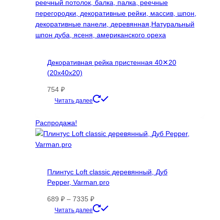
Декоративная рейка пристенная 40✕20
(20х40х20)
754
₽
Этот
Читать далее
товар
имеет
Распродажа!
несколько
вариаций.
Опции
можно
Плинтус Loft classic деревянный, Дуб
выбрать
Pepper, Varman.pro
на
странице
Диапазон
689
₽
–
7335
₽
товара.
цен:
Этот
Читать далее