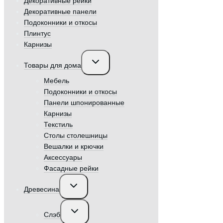
Декоративные рейки
Декоративные панели
Подоконники и откосы
Плинтус
Карнизы
Переключить
Товары для дома
дочернее
меню
Мебель
Подоконники и откосы
Панели шпонированные
Карнизы
Текстиль
Столы столешницы
Вешалки и крючки
Аксессуары
Фасадные рейки
Переключить
Древесина
дочернее
меню
Переключить
Слэб
дочернее
меню