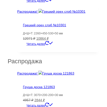
цена
цена:
Читать далее
составляла
9679 ₽.
162784 ₽.
Распродажа!
Грецкий орех слэб №10301
Д×Ш×Т: 2260×450-530×50 мм
Первоначальная
Текущая
12071
₽
10864
₽
цена
цена:
Читать далее
составляла
10864 ₽.
12071 ₽.
Распродажа
Распродажа!
Груша доска 121863
Д×Ш×Т: 3070×200-200×30 мм
Первоначальная
Текущая
4957
₽
2844
₽
цена
цена:
Читать далее