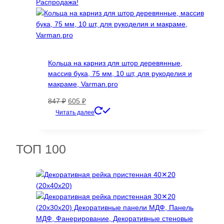
23897 ₽.
Распродажа!
Кольца на карниз для штор деревянные,
массив бука, 75 мм, 10 шт, для рукоделия и
макраме, Varman.pro
Первоначальная
Текущая
847
₽
605
₽
цена
цена:
Читать далее
составляла
605 ₽.
847 ₽.
ТОП 100