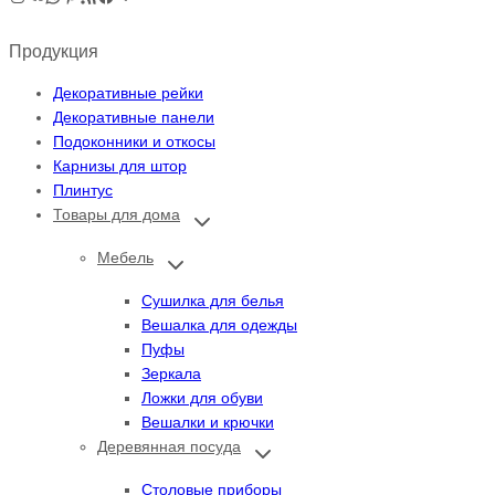
Продукция
Декоративные рейки
Декоративные панели
Подоконники и откосы
Карнизы для штор
Плинтус
Товары для дома
Переключить
дочернее
меню
Мебель
Переключить
дочернее
меню
Сушилка для белья
Вешалка для одежды
Пуфы
Зеркала
Ложки для обуви
Вешалки и крючки
Деревянная посуда
Переключить
дочернее
меню
Столовые приборы