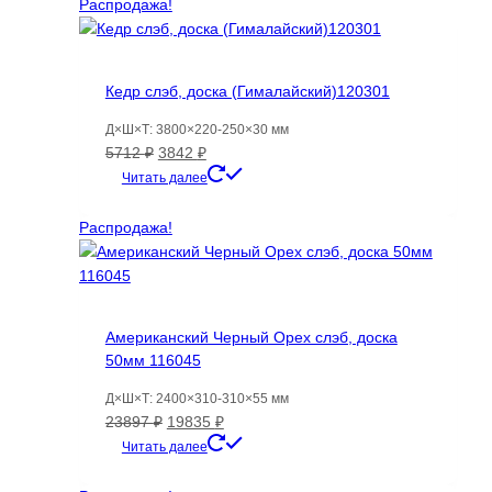
2486 ₽.
Распродажа!
Кедр слэб, доска (Гималайский)120301
Д×Ш×Т: 3800×220-250×30 мм
Первоначальная
Текущая
5712
₽
3842
₽
цена
цена:
Читать далее
составляла
3842 ₽.
5712 ₽.
Распродажа!
Американский Черный Орех слэб, доска
50мм 116045
Д×Ш×Т: 2400×310-310×55 мм
Первоначальная
Текущая
23897
₽
19835
₽
цена
цена:
Читать далее
составляла
19835 ₽.