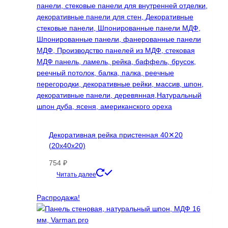
Декоративная рейка пристенная 40✕20
(20х40х20)
754
₽
Этот
Читать далее
товар
имеет
Распродажа!
несколько
вариаций.