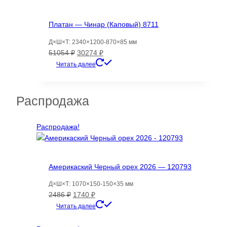
Платан — Чинар (Каповый) 8711
Д×Ш×Т: 2340×1200-870×85 мм
Первоначальная
Текущая
51054
₽
30274
₽
цена
цена:
Читать далее
составляла
30274 ₽.
51054 ₽.
Распродажа
Распродажа!
Америкаский Черный орех 2026 — 120793
Д×Ш×Т: 1070×150-150×35 мм
Первоначальная
Текущая
2486
₽
1740
₽
цена
цена:
Читать далее
составляла
1740 ₽.