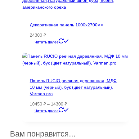
Декоративная панель 1000х2700мм
24300
₽
Этот
Читать далее
товар
имеет
несколько
вариаций.
Опции
Панель RUCIO реечная деревянная, МДФ
можно
10 мм (черный), бук (цвет натуральный),
выбрать
Varman.pro
на
странице
Диапазон
10450
₽
–
14300
₽
товара.
цен:
Этот
Читать далее
10450 ₽
товар
–
имеет
14300 ₽
несколько
Вам понравится...
вариаций.