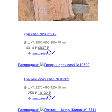
Дуб слэб №9632-12
Д×Ш×Т: 1800×600-200×70 мм
Первоначальная
Текущая
14314
₽
6837
₽
цена
цена:
Читать далее
составляла
6837 ₽.
14314 ₽.
Распродажа!
Грецкий орех слэб №10309
Д×Ш×Т: 2270×490-420×50 мм
Первоначальная
Текущая
11258
₽
10132
₽
цена
цена:
Читать далее
составляла
10132 ₽.
11258 ₽.
Распродажа!