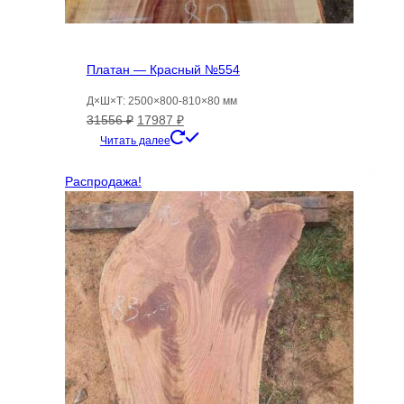
Платан — Красный №554
Д×Ш×Т: 2500×800-810×80 мм
Первоначальная
Текущая
31556
₽
17987
₽
цена
цена:
Читать далее
составляла
17987 ₽.
31556 ₽.
Распродажа!