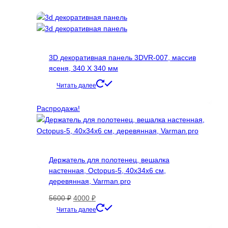
Опции
можно
выбрать
на
странице
3D декоративная панель 3DVR-007, массив
товара.
ясеня, 340 Х 340 мм
Читать далее
Распродажа!
Держатель для полотенец, вешалка
настенная, Octopus-5, 40х34х6 cм,
деревянная, Varman.pro
Первоначальная
Текущая
5600
₽
4000
₽
цена
цена:
Читать далее
составляла
4000 ₽.