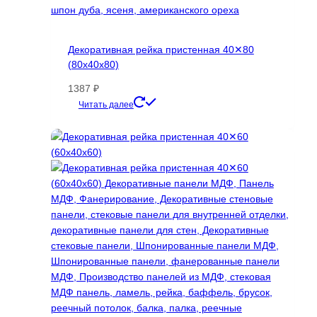
Декоративная рейка пристенная 40✕80
(80х40х80)
1387
₽
Этот
Читать далее
товар
имеет
несколько
вариаций.
Опции
можно
выбрать
на
странице
товара.