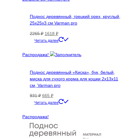
Поднос деревянный, грецкий орех, круглый,
25х25х3 см Varman.pro
Первоначальная
Текущая
2265
₽
1618
₽
цена
цена:
Читать далее
составляла
1618 ₽.
2265 ₽.
Распродажа!
Поднос деревянный «Киска», бук, белый,
миска для сухого корма для кошки 2х13х11
см, Varman.pro
Первоначальная
Текущая
931
₽
665
₽
цена
цена:
Читать далее
составляла
665 ₽.
931 ₽.
Распродажа!