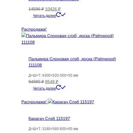
Первоначальная
Текущая
14596
₽
10426
₽
цена
цена:
Читать далее
составляла
10426 ₽.
14596 ₽.
Распродажа!
Пальмира Слоновая слэб, доска (Palmwood)
111108
Д×Ш×Т: 4300×520-500×55 мм
Первоначальная
Текущая
94980
₽
8548
₽
цена
цена:
Читать далее
составляла
8548 ₽.
94980 ₽.
Распродажа!
Карагач Слэб 115197
Д×Ш×Т: 3180×560-600×65 мм