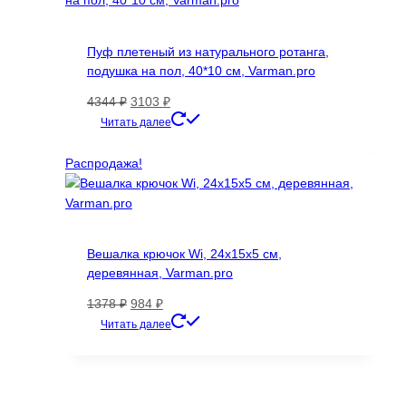
Пуф плетеный из натурального ротанга,
подушка на пол, 40*10 см, Varman.pro
Первоначальная
Текущая
4344
₽
3103
₽
цена
цена:
Читать далее
составляла
3103 ₽.
4344 ₽.
Распродажа!
Вешалка крючок Wi, 24х15х5 см,
деревянная, Varman.pro
Первоначальная
Текущая
1378
₽
984
₽
цена
цена:
Читать далее
составляла
984 ₽.
1378 ₽.