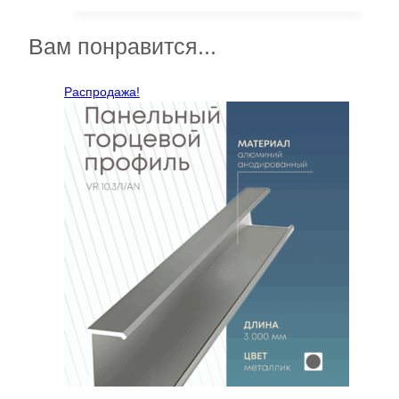
–
имеет
37000 ₽
несколько
Вам понравится...
вариаций.
Опции
Распродажа!
можно
выбрать
на
странице
товара.