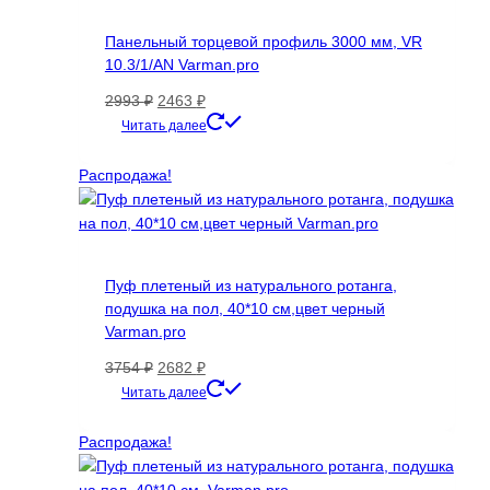
Панельный торцевой профиль 3000 мм, VR
10.3/1/AN Varman.pro
Первоначальная
Текущая
2993
₽
2463
₽
цена
цена:
Этот
Читать далее
составляла
2463 ₽.
товар
2993 ₽.
имеет
Распродажа!
несколько
вариаций.
Опции
можно
Пуф плетеный из натурального ротанга,
выбрать
подушка на пол, 40*10 см,цвет черный
на
Varman.pro
странице
товара.
Первоначальная
Текущая
3754
₽
2682
₽
цена
цена:
Читать далее
составляла
2682 ₽.
3754 ₽.
Распродажа!