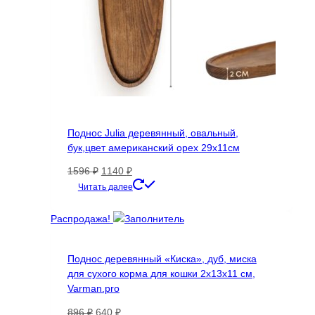
Поднос Julia деревянный, овальный,
бук,цвет американский орех 29х11см
Первоначальная
Текущая
1596
₽
1140
₽
цена
цена:
Читать далее
составляла
1140 ₽.
1596 ₽.
Распродажа!
Поднос деревянный «Киска», дуб, миска
для сухого корма для кошки 2х13х11 см,
Varman.pro
Первоначальная
Текущая
896
₽
640
₽