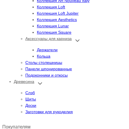
Коллекция Art Nouveau Italy
Коллекция Loft
Коллекция Loft Jupiter
Коллекция Aesthetics
Коллекция Lunar
Коллекция Square
Аксессуары для карниза
Переключить
дочернее
меню
Держатели
Кольца
Столы столешницы
Панели шпонированные
Подоконники и откосы
Древесина
Переключить
дочернее
меню
Слэб
Щиты
Доски
Заготовки для рукоделия
Покупателям