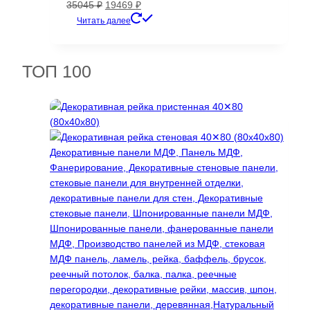
Первоначальная
Текущая
35045
₽
19469
₽
цена
цена:
Читать далее
составляла
19469 ₽.
35045 ₽.
ТОП 100