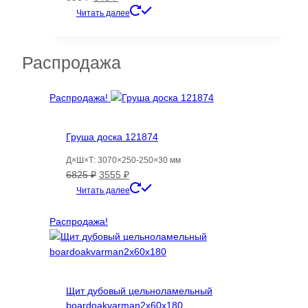
цена
цена:
Читать далее
составляла
640 ₽.
896 ₽.
Распродажа
Распродажа!
Груша доска 121874
Д×Ш×Т: 3070×250-250×30 мм
Первоначальная
Текущая
6825
₽
3555
₽
цена
цена:
Читать далее
составляла
3555 ₽.
6825 ₽.
Распродажа!
Щит дубовый цельноламельный
boardoakvarman2x60x180