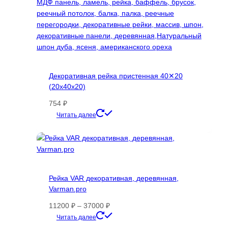
Декоративная рейка пристенная 40✕20
(20х40х20)
754
₽
Этот
Читать далее
товар
имеет
несколько
вариаций.
Опции
Рейка VAR декоративная, деревянная,
можно
Varman.pro
выбрать
на
Диапазон
11200
₽
–
37000
₽
странице
цен:
Этот
Читать далее
товара.
11200 ₽
товар