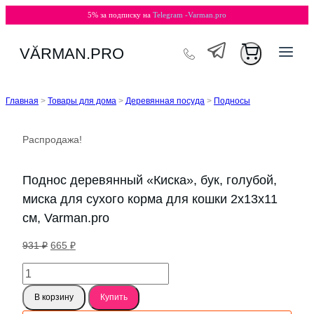
5% за подписку на
Telegram -Varman.pro
Перейти
VӐRMAN.PRO
к
содержимому
Главная
>
Товары для дома
>
Деревянная посуда
>
Подносы
Распродажа!
Поднос деревянный «Киска», бук, голубой,
миска для сухого корма для кошки 2х13х11
см, Varman.pro
Первоначальная
Текущая
931
₽
665
₽
цена
цена:
Количество
составляла
665 ₽.
товара
931 ₽.
В корзину
Купить
Поднос