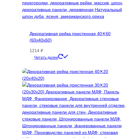
Декоративная рейка пристенная 40✕60
(60х40х60)
1214
₽
Этот
Читать далее
товар
имеет
несколько
вариаций.
Опции
можно
выбрать
на
странице
товара.