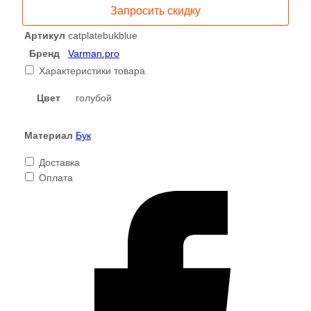
деревянный
Запросить скидку
"Киска",
бук,
Артикул
catplatebukblue
голубой,
Бренд
Varman.pro
миска
Характеристики товара
для
сухого
Цвет
голубой
корма
для
Материал
Бук
кошки
2х13х11
Доставка
см,
Оплата
Varman.pro