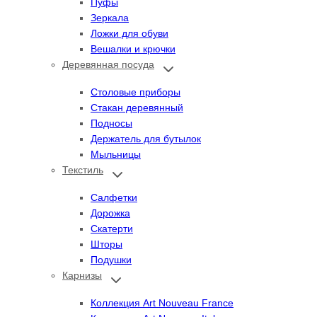
Пуфы
Зеркала
Ложки для обуви
Вешалки и крючки
Деревянная посуда
Переключить
дочернее
меню
Столовые приборы
Стакан деревянный
Подносы
Держатель для бутылок
Мыльницы
Текстиль
Переключить
дочернее
меню
Салфетки
Дорожка
Скатерти
Шторы
Подушки
Карнизы
Переключить
дочернее
меню
Коллекция Art Nouveau France