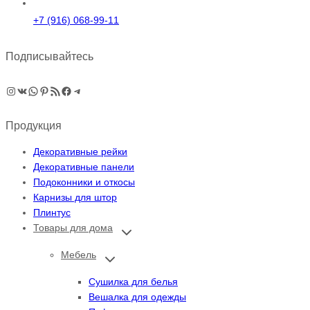
+7 (916) 068-99-11
Подписывайтесь
Instagram
ВКонтакте
WhatsApp
Pinterest
RSS-рассылка
Facebook
Telegram
Продукция
Декоративные рейки
Декоративные панели
Подоконники и откосы
Карнизы для штор
Плинтус
Товары для дома
Переключить
дочернее
меню
Мебель
Переключить
дочернее
меню
Сушилка для белья
Вешалка для одежды