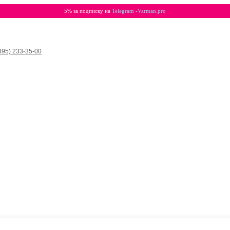
5% за подписку на
Telegram -Varman.pro
495) 233-35-00