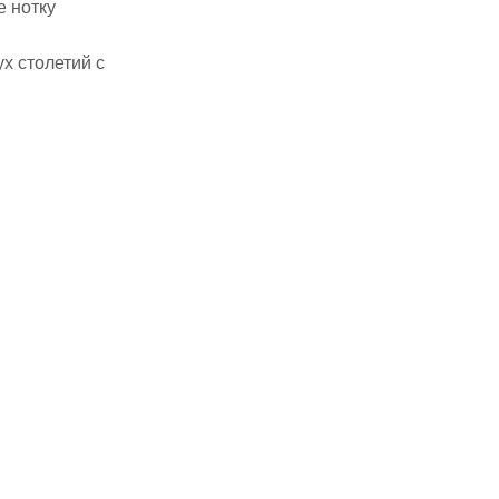
е нотку
х столетий с