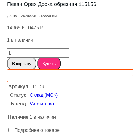
Пекан Орех Доска обрезная 115156
Д×Ш×Т: 2420×240-245×50 мм
Первоначальная
Текущая
14965
₽
10475
₽
цена
цена:
1 в наличии
составляла
10475 ₽.
14965 ₽.
Количество
товара
В корзину
Купить
Пекан
Орех
Доска
Артикул
115156
обрезная
Статус
Склад (МСК)
115156
Бренд
Varman.pro
Наличие
1 в наличии
Подробнее о товаре