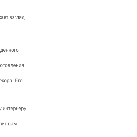
ает взгляд
еденного
готовления
екора. Его
у интерьеру
лит вам