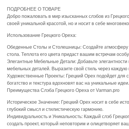
ПОДРОБНЕЕ О ТОВАРЕ
Добро пожаловать в мир изысканных слэбов из Грецкого 
своей уникальной красотой, но и носит в себе многове
Использование Грецкого Ореха:
Обеденные Столы и Столешницы: Создайте атмосферу и
стола. Теплота его цвета придаст вашим встречам особу
Элегантные Мебельные Детали: Добавьте элегантности 
мебельных деталей. Выразите свой стиль через каждую 
Художественные Проекты: Грецкий Орех подойдет для с
богатство и текстура вдохновят вас на уникальные идеи
Преимущества Слэба Грецкого Ореха от Varman.pro
Историческое Значение: Грецкий Орех носит в себе ист
глубокий смысл и стилистическую гармонию.
Индивидуальность и Уникальность: Каждый слэб Грецко
создать проект, который неповторим и олицетворяет ва