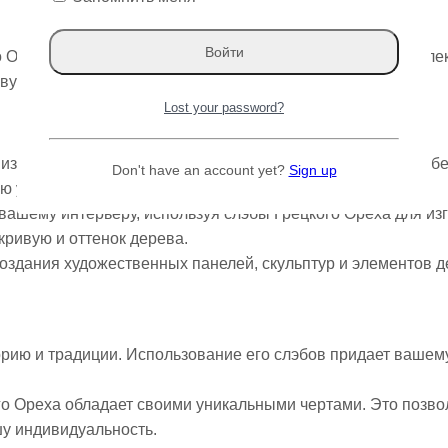
Ореха от Varman.pro! Эта порода дерева не только привлек
ковую историю и неповторимый шарм.
Lost your password?
зысканности, выбрав слэб Грецкого Ореха для вашего об
Don't have an account yet?
Sign up
ю утонченность.
вашему интерьеру, используя слэбы Грецкого Ореха для из
кривую и оттенок дерева.
оздания художественных панелей, скульптур и элементов д
.
орию и традиции. Использование его слэбов придает вашем
го Ореха обладает своими уникальными чертами. Это позво
шу индивидуальность.