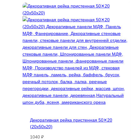
имеет
несколько
вариаций.
Опции
можно
выбрать
на
странице
товара.
Декоративная рейка пристенная 50✕20
(20х50х20)
1040
₽