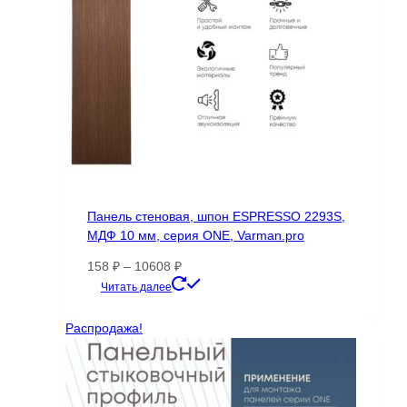
Панель стеновая, шпон ESPRESSO 2293S,
МДФ 10 мм, серия ONE, Varman.pro
Диапазон
158
₽
–
10608
₽
цен:
Этот
Читать далее
158 ₽
товар
–
имеет
Распродажа!
10608 ₽
несколько
вариаций.
Опции
можно