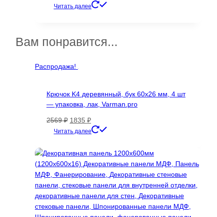
Этот
Читать далее
товар
имеет
несколько
Вам понравится...
вариаций.
Опции
Распродажа!
можно
выбрать
на
Крючок K4 деревянный, бук 60х26 мм, 4 шт
странице
— упаковка, лак, Varman.pro
товара.
Первоначальная
Текущая
2569
₽
1835
₽
цена
цена:
Читать далее
составляла
1835 ₽.
2569 ₽.