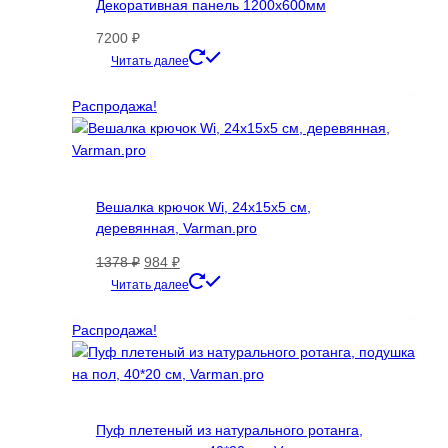
Декоративная панель 1200х600мм
7200
₽
Этот
Читать далее
товар
имеет
Распродажа!
несколько
вариаций.
Опции
можно
Вешалка крючок Wi, 24х15х5 см,
выбрать
деревянная, Varman.pro
на
странице
Первоначальная
Текущая
1378
₽
984
₽
товара.
цена
цена:
Читать далее
составляла
984 ₽.
1378 ₽.
Распродажа!
Пуф плетеный из натурального ротанга,