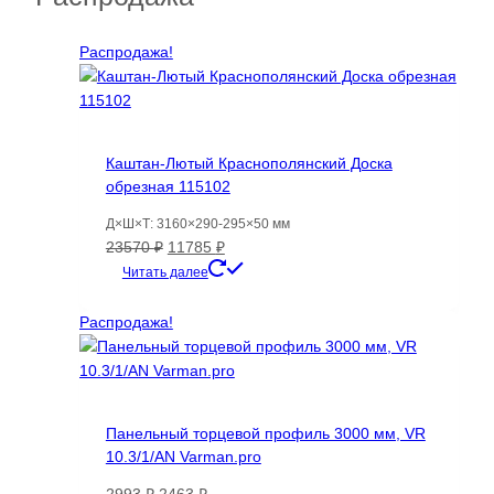
вариаций.
Опции
Распродажа!
можно
выбрать
на
странице
товара.
Каштан-Лютый Краснополянский Доска
обрезная 115102
Д×Ш×Т: 3160×290-295×50 мм
Первоначальная
Текущая
23570
₽
11785
₽
цена
цена:
Читать далее
составляла
11785 ₽.
23570 ₽.
Распродажа!
Панельный торцевой профиль 3000 мм, VR
10.3/1/AN Varman.pro
Первоначальная
Текущая
2993
₽
2463
₽