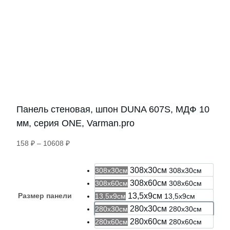
Панель стеновая, шпон DUNA 607S, МДФ 10
мм, серия ONE, Varman.pro
Диапазон
158
₽
–
10608
₽
цен:
158 ₽
308х30см
308х30см
308х30см
–
308х60см
308х60см
308х60см
10608 ₽
Размер панели
13,5х9см
13,5х9см
13,5х9см
280х30см
280х30см
280х30см
280х60см
280х60см
280х60см