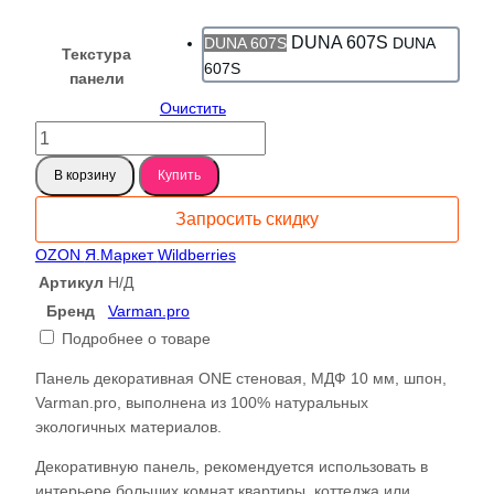
DUNA 607S
DUNA 607S
DUNA
Текстура
607S
панели
Очистить
Количество
товара
В корзину
Купить
Панель
стеновая,
Запросить скидку
шпон
DUNA
OZON
Я.Маркет
Wildberries
607S,
Артикул
Н/Д
МДФ
Бренд
Varman.pro
10
Подробнее о товаре
мм,
серия
Панель декоративная ONE стеновая, МДФ 10 мм, шпон,
ONE,
Varman.pro, выполнена из 100% натуральных
Varman.pro
экологичных материалов.
Декоративную панель, рекомендуется использовать в
интерьере больших комнат квартиры, коттеджа или