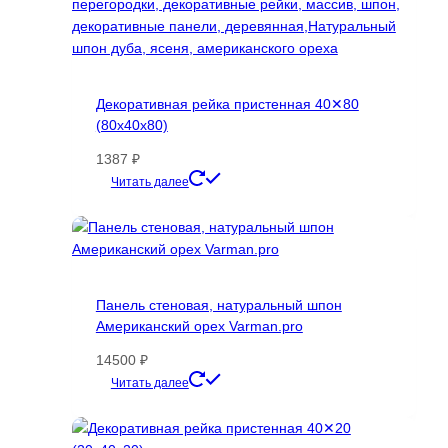
Декоративная рейка пристенная 40✕80
(80х40х80)
1387
₽
Этот
Читать далее
товар
имеет
несколько
вариаций.
Опции
Панель стеновая, натуральный шпон
можно
Американский орех Varman.pro
выбрать
на
14500
₽
странице
Этот
Читать далее
товара.
товар
имеет
несколько