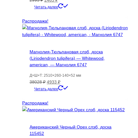
цена
цена:
Этот
Читать далее
составляла
2463 ₽.
товар
2993 ₽.
имеет
Распродажа!
несколько
вариаций.
Опции
можно
Магнолия-Тюльпановая слэб, доска
выбрать
(Liriodendron tulipifera) — Whitewood,
на
american, — Магнолия 6747
странице
товара.
Д×Ш×Т: 2510×260-140×52 мм
Первоначальная
Текущая
38028
₽
4933
₽
цена
цена:
Читать далее
составляла
4933 ₽.
38028 ₽.
Распродажа!
Американский Черный Орех слэб, доска
115452