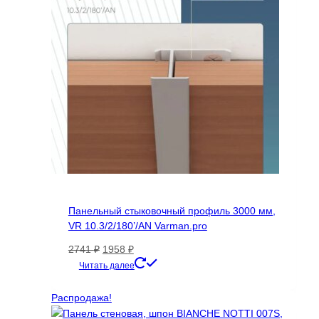
выбрать
на
странице
товара.
Панельный стыковочный профиль 3000 мм,
VR 10.3/2/180’/AN Varman.pro
Первоначальная
Текущая
2741
₽
1958
₽
цена
цена:
Читать далее
составляла
1958 ₽.
2741 ₽.
Распродажа!