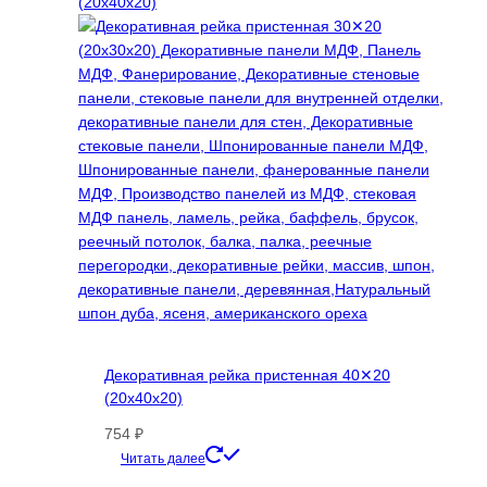
вариаций.
Опции
можно
выбрать
на
странице
товара.
Декоративная рейка пристенная 40✕20
(20х40х20)
754
₽
Этот
Читать далее
товар