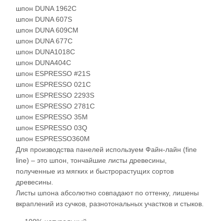
шпон DUNA 1962С
шпон DUNA 607S
шпон DUNA 609СМ
шпон DUNA 677С
шпон DUNA1018С
шпон DUNA404С
шпон ESPRESSO #21S
шпон ESPRESSO 021С
шпон ESPRESSO 2293S
шпон ESPRESSO 2781С
шпон ESPRESSO 35M
шпон ESPRESSO 03Q
шпон ESPRESSO360M
Для производства панелей используем Файн-лайн (fine
line) – это шпон, тончайшие листы древесины,
полученные из мягких и быстрорастущих сортов
древесины.
Листы шпона абсолютно совпадают по оттенку, лишены
вкраплений из сучков, разнотональных участков и стыков.