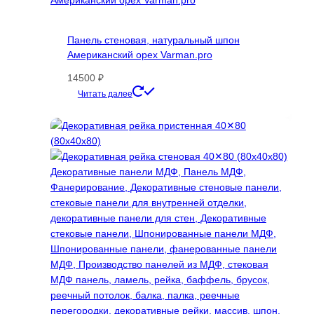
вариаций.
Опции
Панель стеновая, натуральный шпон
можно
Американский орех Varman.pro
выбрать
на
14500
₽
странице
Этот
Читать далее
товара.
товар
имеет
несколько
вариаций.
Опции
можно
выбрать
на
странице
товара.