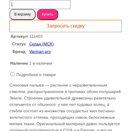
31599 ₽.
Количество
товара
В корзину
Купить
Пальмира
Слоновая
Запросить скидку
слэб,
доска
Артикул
111403
(Palmwood)
Статус
Склад (МСК)
111403
Бренд
Varman.pro
Наличие
1 в наличии
Подробнее о товаре
Слоновая пальма — растение с неразветвленным
стволом, распространенное в тропиках обоих полушарий
Земли. Строение удивительной древесины разительно
отличается от обычного: у нее нет годовых колец, а
стебли состоят из множества сосудистых жил песчано-
золотистого оттенка, проходящих сквозь белоснежные
мягкие ткани. Оригинальный материал давно пользуется
огромной популярностью в США и в Европе, а вот на