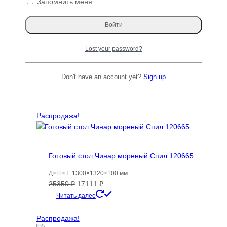
Запомнить меня
Пальмира Слоновая слэб, доска (Palmwood)
Lost your password?
111404
Д×Ш×Т: 3890×510-510×30 мм
Don't have an account yet?
Sign up
Первоначальная
Текущая
23434
₽
2812
₽
цена
цена:
Читать далее
составляла
2812 ₽.
23434 ₽.
Распродажа!
Готовый стол Чинар мореный Спил 120665
Д×Ш×Т: 1300×1320×100 мм
Первоначальная
Текущая
25350
₽
17111
₽
цена
цена:
Читать далее
составляла
17111 ₽.
25350 ₽.
Распродажа!