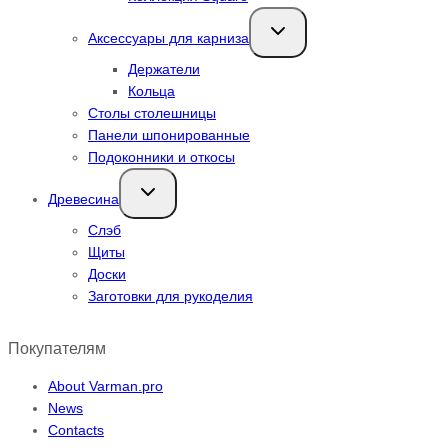
Переключить
Аксессуары для карниза
дочернее
меню
Держатели
Кольца
Столы столешницы
Панели шпонированные
Подоконники и откосы
Переключить
Древесина
дочернее
меню
Слэб
Щиты
Доски
Заготовки для рукоделия
Покупателям
About Varman.pro
News
Contacts