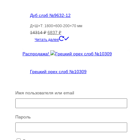
Дуб слэб №9632-12
Д×Ш×Т: 1800×600-200×70 мм
Первоначальная
Текущая
14314
₽
6837
₽
цена
цена:
Читать далее
составляла
6837 ₽.
14314 ₽.
Распродажа!
Грецкий орех слэб №10309
Д×Ш×Т: 2270×490-420×50 мм
Первоначальная
Текущая
11258
₽
10132
₽
Имя пользователя или email
цена
цена:
Читать далее
составляла
10132 ₽.
11258 ₽.
Пароль
Распродажа
Распродажа!