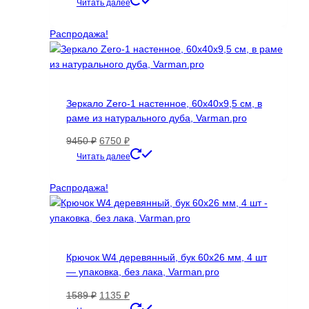
Читать далее
Распродажа!
Зеркало Zero-1 настенное, 60х40х9,5 см, в
раме из натурального дуба, Varman.pro
Первоначальная
Текущая
9450
₽
6750
₽
цена
цена:
Читать далее
составляла
6750 ₽.
9450 ₽.
Распродажа!
Крючок W4 деревянный, бук 60х26 мм, 4 шт
— упаковка, без лака, Varman.pro
Первоначальная
Текущая
1589
₽
1135
₽