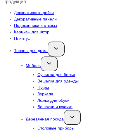
Продукция
Декоративные рейки
Декоративные панели
Подоконники и откосы
Карнизы для штор
Плинтус
Переключить
Товары для дома
дочернее
меню
Переключить
Мебель
дочернее
меню
Сушилка для белья
Вешалка для одежды
Пуфы
Зеркала
Ложки для обуви
Вешалки и крючки
Переключить
Деревянная посуда
дочернее
меню
Столовые приборы