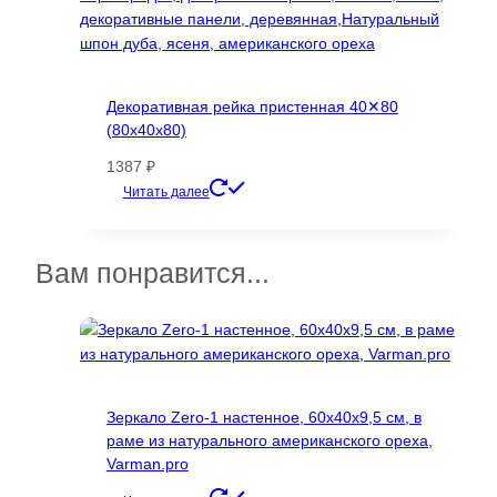
Декоративная рейка пристенная 40✕80
(80х40х80)
1387
₽
Этот
Читать далее
товар
имеет
несколько
Вам понравится...
вариаций.
Опции
можно
выбрать
на
странице
Зеркало Zero-1 настенное, 60х40х9,5 см, в
товара.
раме из натурального американского ореха,
Varman.pro