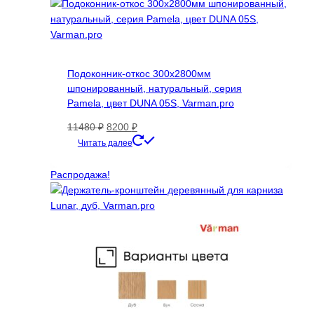
Подоконник-откос 300х2800мм
шпонированный, натуральный, серия
Pamela, цвет DUNA 05S, Varman.pro
Первоначальная
Текущая
11480
₽
8200
₽
цена
цена:
Читать далее
составляла
8200 ₽.
11480 ₽.
Распродажа!