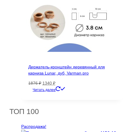
Держатель-кронштейн деревянный для
карниза Lunar, дуб, Varman.pro
Первоначальная
Текущая
1876
₽
1340
₽
цена
цена:
Читать далее
составляла
1340 ₽.
1876 ₽.
ТОП 100
Распродажа!