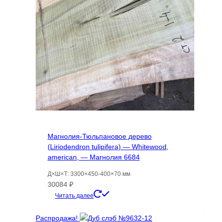
Магнолия-Тюльпановое дерево
(Liriodendron tulipifera) — Whitewood,
american, — Магнолия 6684
Д×Ш×Т: 3300×450-400×70 мм
30084
₽
Читать далее
Распродажа!