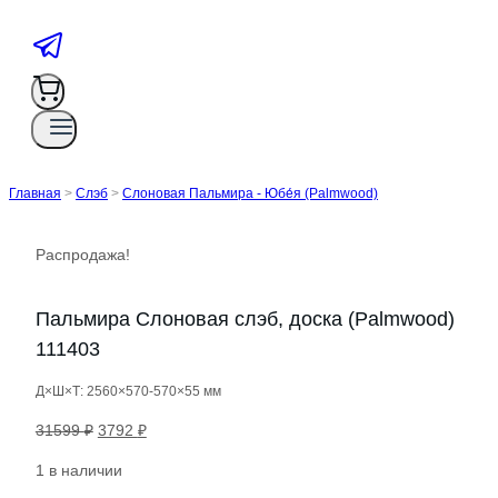
Главная
>
Слэб
>
Слоновая Пальмира - Юбе́я (Palmwood)
Распродажа!
Пальмира Слоновая слэб, доска (Palmwood)
111403
Д×Ш×Т: 2560×570-570×55 мм
Первоначальная
Текущая
31599
₽
3792
₽
цена
цена:
1 в наличии
составляла
3792 ₽.