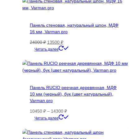
Панель стеновая, натуральный шпон, МДФ
16 мм, Varman.pro
Первоначальная
Текущая
24000
₽
13500
₽
цена
цена:
Этот
Читать далее
составляла
13500 ₽.
товар
24000 ₽.
имеет
несколько
вариаций.
Опции
Панель RUCIO реечная деревянная, МДФ
можно
10 мм (черный), бук (цвет натуральный),
выбрать
Varman.pro
на
странице
Диапазон
10450
₽
–
14300
₽
товара.
цен:
Этот
Читать далее
10450 ₽
товар
–
имеет
14300 ₽
несколько