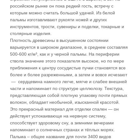
российском рынке он пока редкий гость, встречу с
которым можно считать большой удачей. Из белой
пальмы изготавливают рукояти ножей и других
инструментов, трости, сувениры и поделки, токарные и
столярные изделия.
Плотность древесины в высушенном состоянии
варьируется в широком диапазоне, в среднем составляя
500-600 кг/м³, как и у черной пальмы. На периферии
ствола значение этого показателя высокое, но по мере
приближения к центру сосудистые пучки становятся все
более и более разреженными, а затем и вовсе исчезают
— сердцевина намного легче, мягче и слабее внешней
части и напоминает по структуре целлюлозу. Текстура,
представляющая собой плотную упаковку почти прямых
волокон, обладает необычной, изысканной красотой.
Это прекрасный материал для отделки спален — он
действует успокаивающе на нервную систему,
способствует здоровому сну, а зимними вечерами
напоминает о солнечных странах и тёплых морях.
Пальма – общее название для почти 3400 видов