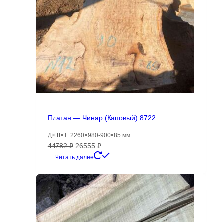
Платан — Чинар (Каповый) 8722
Д×Ш×Т: 2260×980-900×85 мм
Первоначальная
Текущая
44782
₽
26555
₽
цена
цена:
Читать далее
составляла
26555 ₽.
44782 ₽.