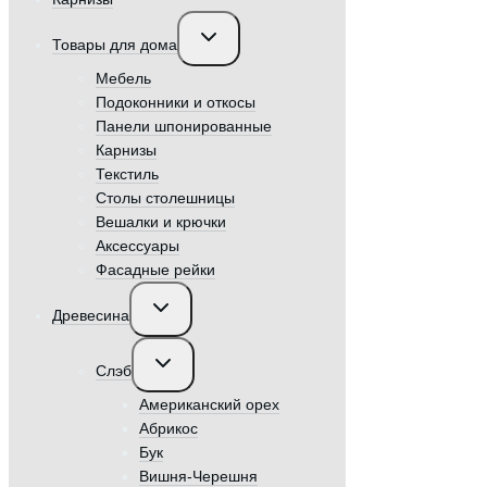
Переключить
Товары для дома
дочернее
меню
Мебель
Подоконники и откосы
Панели шпонированные
Карнизы
Текстиль
Столы столешницы
Вешалки и крючки
Аксессуары
Фасадные рейки
Переключить
Древесина
дочернее
меню
Переключить
Слэб
дочернее
меню
Американский орех
Абрикос
Бук
Вишня-Черешня