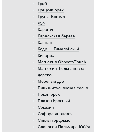
Граб
Грецкий орех
Груша Богема
Дуб
Карагач
Карельская береза
Каштан
Кедр — Гималайский
Кипарис
Магнолия ObovataThunb
Магнолия Тюльпановое
дерево
Мореный дуб
Пиния-итальянская сосна
Пекан орех
Платан Красный
Секвойя
Софора японская
Спилы торцевые
Слоновая Пальмира Юбе́я