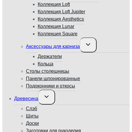
Коллекция Loft
Коллекция Loft Jupiter
Коллекция Aesthetics
Коллекция Lunar
Коллекция Square
Переключить
Аксессуары для карниза
дочернее
меню
Держатели
Кольца
Столы столешницы
Панели шпонированные
Подоконники и откосы
Переключить
Древесина
дочернее
меню
Слэб
Щиты
Доски
Заготовки для рукоделия