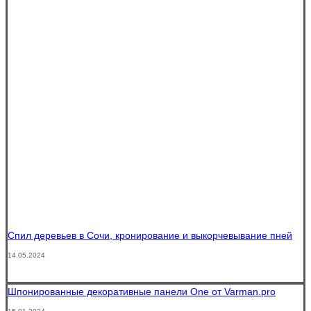
Спил деревьев в Сочи, кронирование и выкорчевывание пней
14.05.2024
Шпонированные декоративные панели One от Varman.pro