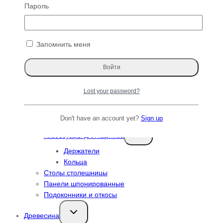
Шторы
Пароль
Подушки
Переключить
Карнизы
дочернее
меню
Запомнить меня
Коллекция Art Nouveau France
Коллекция Art Nouveau Italy
Коллекция Loft
Коллекция Loft Jupiter
Lost your password?
Коллекция Aesthetics
Коллекция Lunar
Коллекция Square
Don't have an account yet?
Sign up
Переключить
Аксессуары для карниза
дочернее
меню
Держатели
Кольца
Столы столешницы
Панели шпонированные
Подоконники и откосы
Переключить
Древесина
дочернее
меню