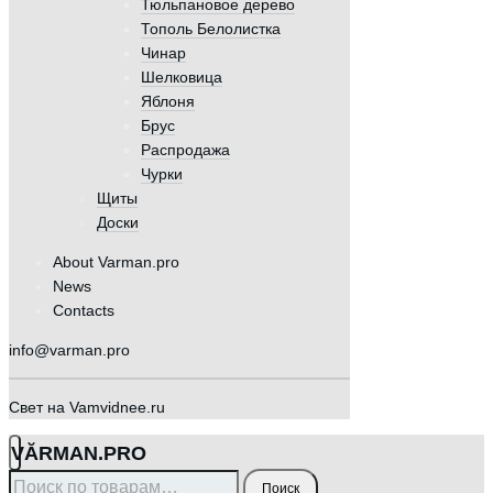
Тюльпановое дерево
Тополь Белолистка
Чинар
Шелковица
Яблоня
Брус
Распродажа
Чурки
Щиты
Доски
About Varman.pro
News
Contacts
info@varman.pro
Свет на Vamvidnee.ru
VӐRMAN.PRO
Искать:
Поиск