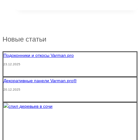
рейки
и
панели
из
МДФ
Новые статьи
Подоконники и откосы Varman.pro
23.12.2025
Декоративные панели Varman.pro®
20.12.2025