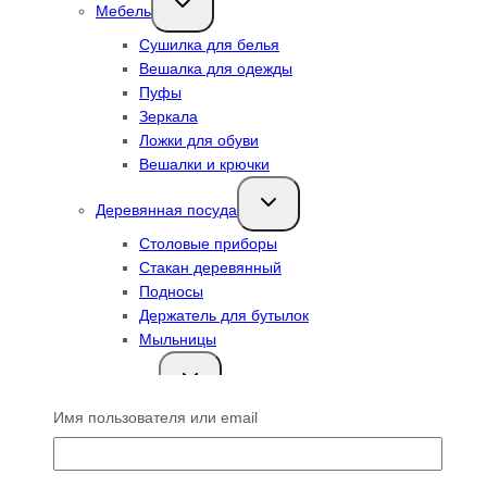
Мебель
дочернее
меню
Сушилка для белья
Вешалка для одежды
Пуфы
Зеркала
Ложки для обуви
Вешалки и крючки
Переключить
Деревянная посуда
дочернее
меню
Столовые приборы
Стакан деревянный
Подносы
Держатель для бутылок
Мыльницы
Переключить
Текстиль
дочернее
меню
Имя пользователя или email
Салфетки
Дорожка
Скатерти