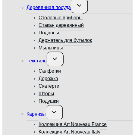
Переключить
Деревянная посуда
дочернее
меню
Столовые приборы
Стакан деревянный
Подносы
Держатель для бутылок
Мыльницы
Переключить
Текстиль
дочернее
меню
Салфетки
Дорожка
Скатерти
Шторы
Подушки
Переключить
Карнизы
дочернее
меню
Коллекция Art Nouveau France
Коллекция Art Nouveau Italy