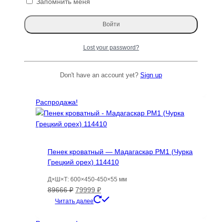
Запомнить меня
Брусок Пальмира, 140х40х40 мм. для
рукояти ножа. Заготовка для рукоделия,
Lost your password?
токарная заготовка
Первоначальная
Текущая
384
₽
274
₽
Don't have an account yet?
Sign up
цена
цена:
Читать далее
составляла
274 ₽.
384 ₽.
Распродажа!
Пенек кроватный — Мадагаскар PM1 (Чурка
Грецкий орех) 114410
Д×Ш×Т: 600×450-450×55 мм
Первоначальная
Текущая
89666
₽
79999
₽
цена
цена:
Читать далее
составляла
79999 ₽.
89666 ₽.