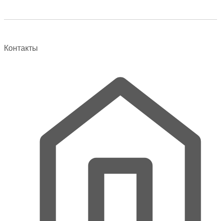
вариаций.
Опции
можно
выбрать
Контакты
на
странице
товара.