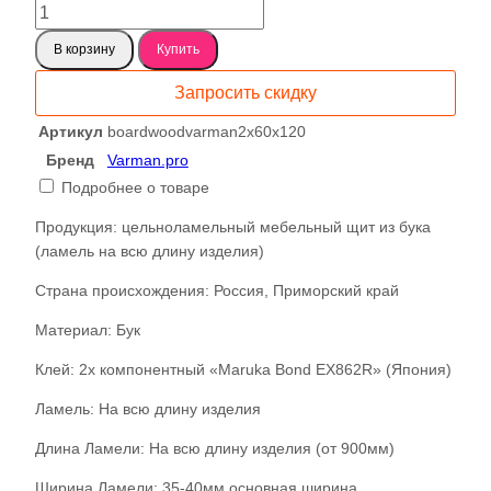
Количество
составляла
3629 ₽.
товара
5080 ₽.
В корзину
Купить
Мебельный
щит,
Запросить скидку
БУК
20
Артикул
boardwoodvarman2x60x120
мм,
Бренд
Varman.pro
цельноламельный
Подробнее о товаре
2х60х120
Продукция: цельноламельный мебельный щит из бука
(ламель на всю длину изделия)
Страна происхождения: Россия, Приморский край
Материал: Бук
Клей: 2х компонентный «Maruka Bond EX862R» (Япония)
Ламель: На всю длину изделия
Длина Ламели: На всю длину изделия (от 900мм)
Ширина Ламели: 35-40мм основная ширина