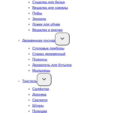
Сушилка для белья
Вешалка для одежды
Пуфы
Зеркала
Ложки для обуви
Вешалки и крючки
Переключить
Деревянная посуда
дочернее
меню
Столовые приборы
Стакан деревянный
Подносы
Держатель для бутылок
Мыльницы
Переключить
Текстиль
дочернее
меню
Салфетки
Дорожка
Скатерти
Шторы
Подушки