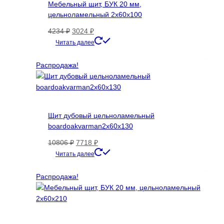
Мебельный щит, БУК 20 мм,
цельноламельный 2х60х100
Первоначальная
Текущая
4234
₽
3024
₽
цена
цена:
Читать далее
составляла
3024 ₽.
4234 ₽.
Распродажа!
Щит дубовый цельноламельный
boardoakvarman2x60x130
Первоначальная
Текущая
10806
₽
7718
₽
цена
цена:
Читать далее
составляла
7718 ₽.
10806 ₽.
Распродажа!