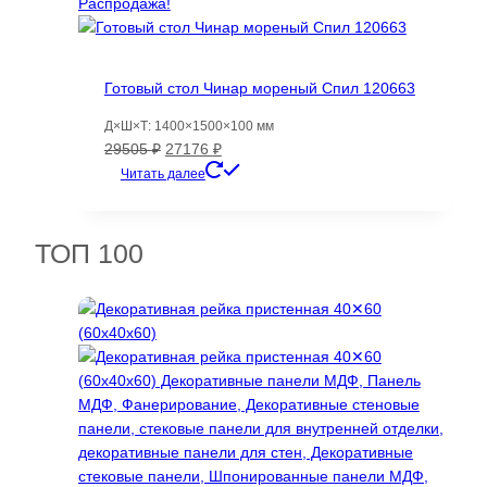
Распродажа!
Готовый стол Чинар мореный Спил 120663
Д×Ш×Т: 1400×1500×100 мм
Первоначальная
Текущая
29505
₽
27176
₽
цена
цена:
Читать далее
составляла
27176 ₽.
29505 ₽.
ТОП 100