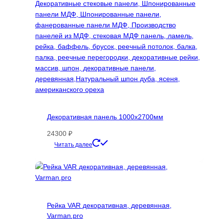
на
странице
товара.
Декоративная панель 1000х2700мм
24300
₽
Этот
Читать далее
товар
имеет
несколько
вариаций.
Опции
Рейка VAR декоративная, деревянная,
можно
Varman.pro
выбрать