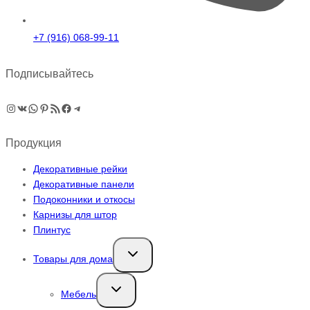
+7 (916) 068-99-11
Подписывайтесь
Instagram
ВКонтакте
WhatsApp
Pinterest
RSS-рассылка
Facebook
Telegram
Продукция
Декоративные рейки
Декоративные панели
Подоконники и откосы
Карнизы для штор
Плинтус
Переключить
Товары для дома
дочернее
меню
Переключить
Мебель
дочернее
меню