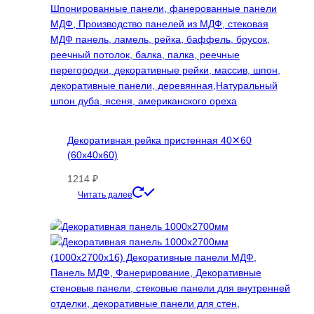
Декоративная рейка пристенная 40✕60
(60х40х60)
1214
₽
Этот
Читать далее
товар
имеет
несколько
вариаций.
Опции
можно
выбрать