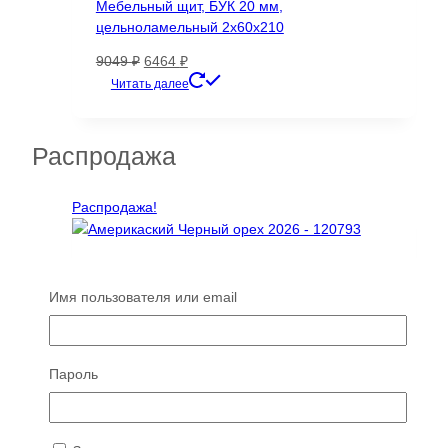
Мебельный щит, БУК 20 мм,
цельноламельный 2х60х210
Первоначальная
Текущая
9049
₽
6464
₽
цена
цена:
Читать далее
составляла
6464 ₽.
9049 ₽.
Распродажа
Распродажа!
Америкаский Черный орех 2026 — 120793
Имя пользователя или email
Д×Ш×Т: 1070×150-150×35 мм
Первоначальная
Текущая
2486
₽
1740
₽
цена
цена:
Читать далее
Пароль
составляла
1740 ₽.
2486 ₽.
Распродажа!