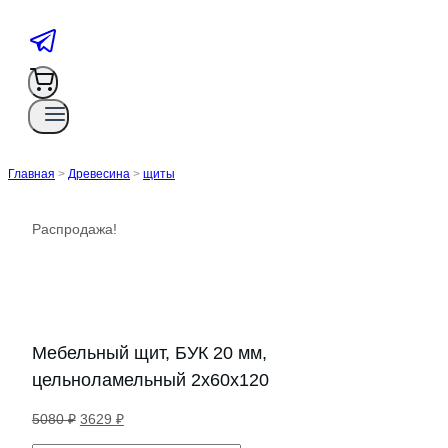
Главная
>
Древесина
>
щиты
Распродажа!
Мебельный щит, БУК 20 мм,
цельноламельный 2х60х120
Первоначальная
Текущая
5080
₽
3629
₽
цена
цена: