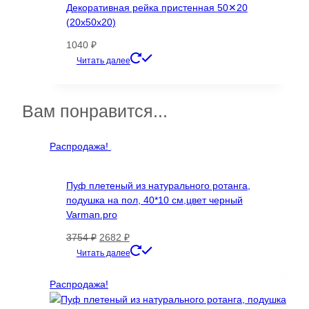
Декоративная рейка пристенная 50✕20
(20х50х20)
1040
₽
Этот
Читать далее
товар
имеет
несколько
Вам понравится...
вариаций.
Опции
Распродажа!
можно
выбрать
на
Пуф плетеный из натурального ротанга,
странице
подушка на пол, 40*10 см,цвет черный
товара.
Varman.pro
Первоначальная
Текущая
3754
₽
2682
₽
цена
цена:
Читать далее
составляла
2682 ₽.
3754 ₽.
Распродажа!