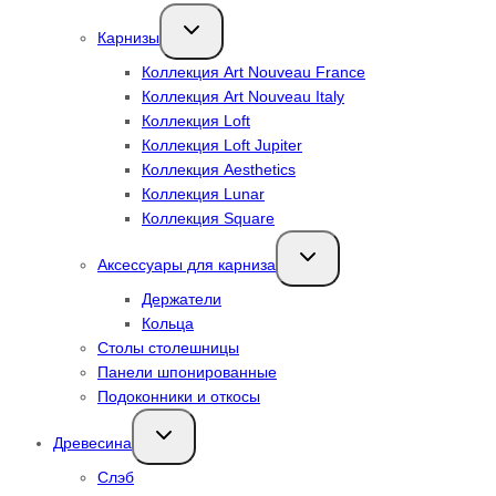
Переключить
Карнизы
дочернее
меню
Коллекция Art Nouveau France
Коллекция Art Nouveau Italy
Коллекция Loft
Коллекция Loft Jupiter
Коллекция Aesthetics
Коллекция Lunar
Коллекция Square
Переключить
Аксессуары для карниза
дочернее
меню
Держатели
Кольца
Столы столешницы
Панели шпонированные
Подоконники и откосы
Переключить
Древесина
дочернее
меню
Слэб