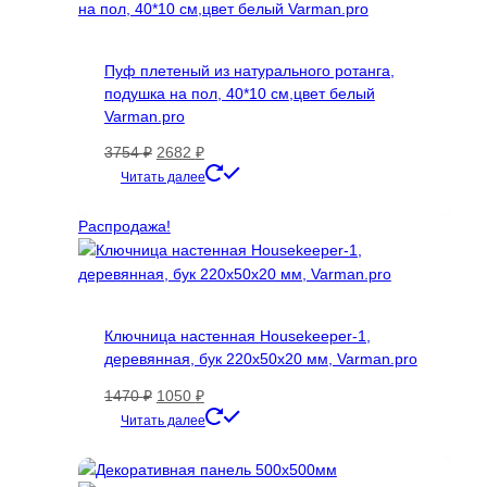
Пуф плетеный из натурального ротанга,
подушка на пол, 40*10 см,цвет белый
Varman.pro
Первоначальная
Текущая
3754
₽
2682
₽
цена
цена:
Читать далее
составляла
2682 ₽.
3754 ₽.
Распродажа!
Ключница настенная Housekeeper-1,
деревянная, бук 220х50х20 мм, Varman.pro
Первоначальная
Текущая
1470
₽
1050
₽
цена
цена:
Читать далее
составляла
1050 ₽.
1470 ₽.