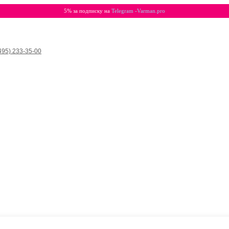
5% за подписку на
Telegram -Varman.pro
495) 233-35-00