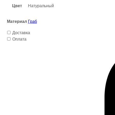
шт,
Цвет
Натуральный
Varman.pro
Материал
Граб
Доставка
Оплата