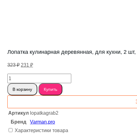
Лопатка кулинарная деревянная, для кухни, 2 шт,
Первоначальная
Текущая
323
₽
231
₽
цена
цена:
Количество
составляла
231 ₽.
товара
323 ₽.
В корзину
Купить
Лопатка
кулинарная
деревянная,
Артикул
lopatkagrab2
для
Бренд
Varman.pro
кухни,
Характеристики товара
2