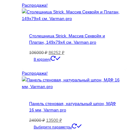
Опции
Распродажа!
можно
выбрать
на
странице
товара.
Столешница Strick. Массив Секвойя и
Платан, 149х79х4 см. Varman.pro
Первоначальная
Текущая
106000
₽
86252
₽
цена
цена:
В корзину
составляла
86252 ₽.
106000 ₽.
Распродажа!
Панель стеновая, натуральный шпон, МДФ
16 мм, Varman.pro
Первоначальная
Текущая
24000
₽
13500
₽
цена
цена:
Этот
Выберите параметры
составляла
13500 ₽.
товар