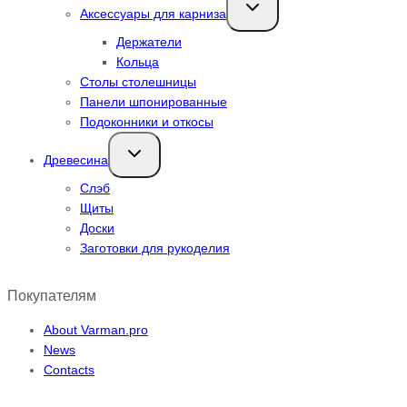
Переключить
Аксессуары для карниза
дочернее
меню
Держатели
Кольца
Столы столешницы
Панели шпонированные
Подоконники и откосы
Переключить
Древесина
дочернее
меню
Слэб
Щиты
Доски
Заготовки для рукоделия
Покупателям
About Varman.pro
News
Contacts