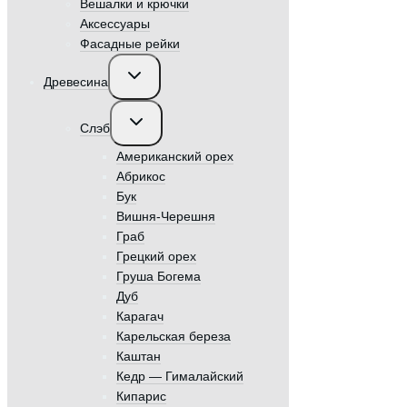
Вешалки и крючки
Аксессуары
Фасадные рейки
Переключить
Древесина
дочернее
меню
Переключить
Слэб
дочернее
меню
Американский орех
Абрикос
Бук
Вишня-Черешня
Граб
Грецкий орех
Груша Богема
Дуб
Карагач
Карельская береза
Каштан
Кедр — Гималайский
Кипарис