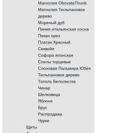
Магнолия ObovataThunb
Магнолия Тюльпановое
дерево
Мореный дуб
Пиния-итальянская сосна
Пекан орех
Платан Красный
Секвойя
Софора японская
Спилы торцевые
Слоновая Пальмира Юбе́я
Тюльпановое дерево
Тополь Белолистка
Чинар
Шелковица
Яблоня
Брус
Распродажа
Чурки
Щиты