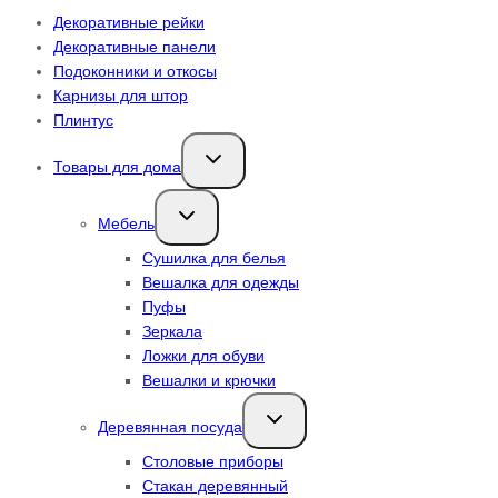
Декоративные рейки
Декоративные панели
Подоконники и откосы
Карнизы для штор
Плинтус
Переключить
Товары для дома
дочернее
меню
Переключить
Мебель
дочернее
меню
Сушилка для белья
Вешалка для одежды
Пуфы
Зеркала
Ложки для обуви
Вешалки и крючки
Переключить
Деревянная посуда
дочернее
меню
Столовые приборы
Стакан деревянный