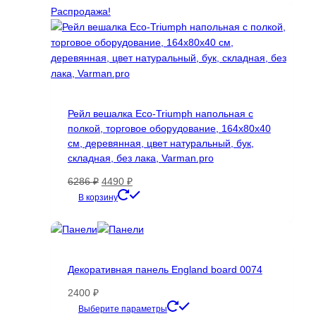
24000 ₽.
имеет
Распродажа!
несколько
вариаций.
Опции
можно
выбрать
на
Рейл вешалка Eco-Triumph напольная с
странице
полкой, торговое оборудование, 164х80х40
товара.
см, деревянная, цвет натуральный, бук,
складная, без лака, Varman.pro
Первоначальная
Текущая
6286
₽
4490
₽
цена
цена:
В корзину
составляла
4490 ₽.
6286 ₽.
Декоративная панель England board 0074
2400
₽
Этот
Выберите параметры