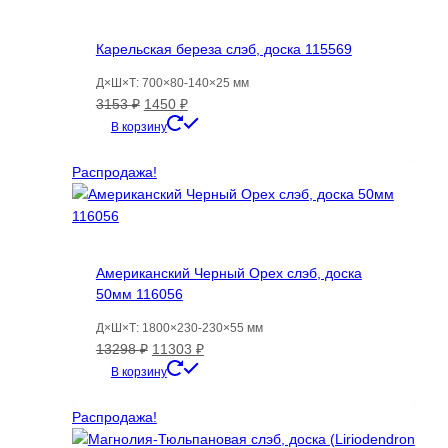
Карельская береза слэб, доска 115569
Д×Ш×Т: 700×80-140×25 мм
Первоначальная
Текущая
3153
₽
1450
₽
цена
цена:
В корзину
составляла
1450 ₽.
3153 ₽.
Распродажа!
Американский Черный Орех слэб, доска
50мм 116056
Д×Ш×Т: 1800×230-230×55 мм
Первоначальная
Текущая
13298
₽
11303
₽
цена
цена:
В корзину
составляла
11303 ₽.
13298 ₽.
Распродажа!