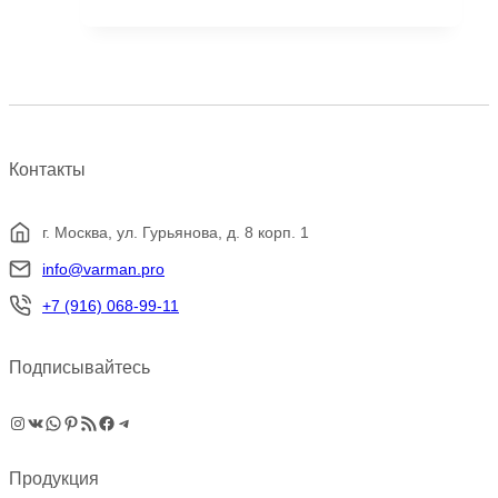
товар
имеет
несколько
вариаций.
Опции
можно
выбрать
Контакты
на
странице
товара.
г. Москва, ул. Гурьянова, д. 8 корп. 1
info@varman.pro
+7 (916) 068-99-11
Подписывайтесь
Instagram
ВКонтакте
WhatsApp
Pinterest
RSS-рассылка
Facebook
Telegram
Продукция