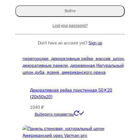
можно
выбрать
на
странице
Lost your password?
товара.
Don't have an account yet?
Sign up
Декоративная рейка пристенная 50✕20
(20х50х20)
1040
₽
Этот
Выберите параметры
товар
имеет
несколько