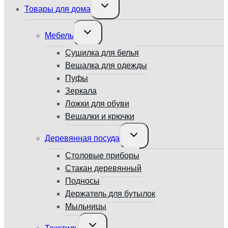
Переключить
Товары для дома
дочернее
меню
Переключить
Мебель
дочернее
меню
Сушилка для белья
Вешалка для одежды
Пуфы
Зеркала
Ложки для обуви
Вешалки и крючки
Переключить
Деревянная посуда
дочернее
меню
Столовые приборы
Стакан деревянный
Подносы
Держатель для бутылок
Мыльницы
Переключить