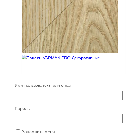
Панель стеновая, натуральный шпон Дуб
Радиальный, МДФ 10 мм, Varman.pro
Имя пользователя или email
Диапазон
19990
₽
–
39900
₽
цен:
Этот
Выберите параметры
19990 ₽
товар
Пароль
–
имеет
39900 ₽
несколько
вариаций.
Опции
Запомнить меня