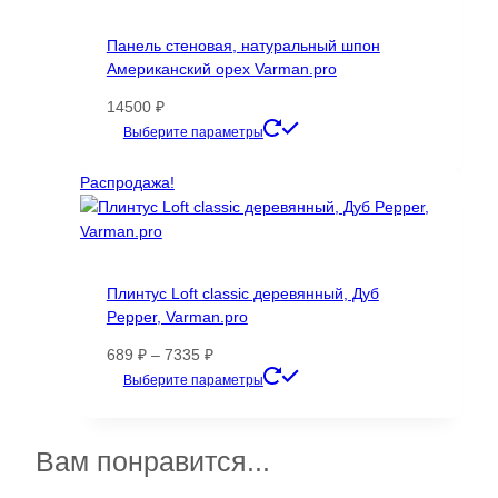
вариаций.
Опции
Панель стеновая, натуральный шпон
можно
Американский орех Varman.pro
выбрать
на
14500
₽
странице
Этот
Выберите параметры
товара.
товар
имеет
Распродажа!
несколько
вариаций.
Опции
можно
Плинтус Loft classic деревянный, Дуб
выбрать
Pepper, Varman.pro
на
странице
Диапазон
689
₽
–
7335
₽
товара.
цен:
Этот
Выберите параметры
689 ₽
товар
–
имеет
7335 ₽
несколько
Вам понравится...
вариаций.