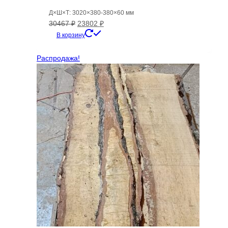
Д×Ш×Т: 3020×380-380×60 мм
Первоначальная
Текущая
30467
₽
23802
₽
цена
цена:
В корзину
составляла
23802 ₽.
30467 ₽.
Распродажа!