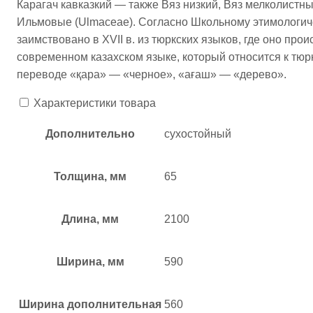
Карагач кавказкий — также Вяз низкий, Вяз мелколистный
Ильмовые (Ulmaceae). Согласно Школьному этимологиче
заимствовано в XVII в. из тюркских языков, где оно про
современном казахском языке, который относится к тюрк
переводе «қара» — «черное», «ағаш» — «дерево».
Характеристики товара
Дополнительно
сухостойный
Толщина, мм
65
Длина, мм
2100
Ширина, мм
590
Ширина дополнительная
560