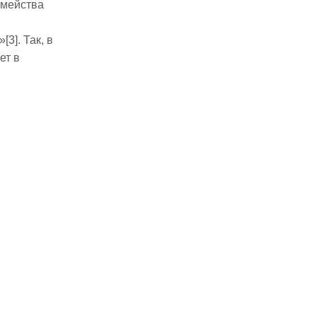
емейства
3]. Так, в
ет в