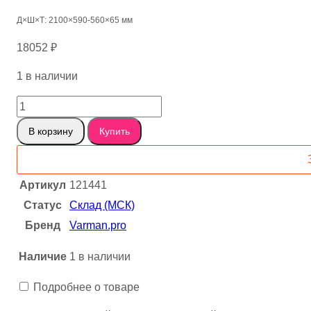
Д×Ш×Т: 2100×590-560×65 мм
18052
₽
1 в наличии
Количество
товара
В корзину
Купить
Карагач
сухостойный
121441
Артикул
121441
Статус
Склад (МСК)
Бренд
Varman.pro
Наличие
1 в наличии
Подробнее о товаре