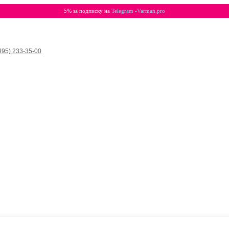
5% за подписку на
Telegram -Varman.pro
495) 233-35-00