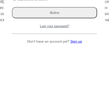
[2] (лат. Ulmus pumila) — вид деревьев рода Вяз (Ulmus) с
скому словарю русского языка (2004), название «карагач»
исходит от сложения «кара» — «черное» и «агач» — «дерево»[
ским языкам, дерево называется каз. қарағаш, что и означа
Lost your password?
Don't have an account yet?
Sign up