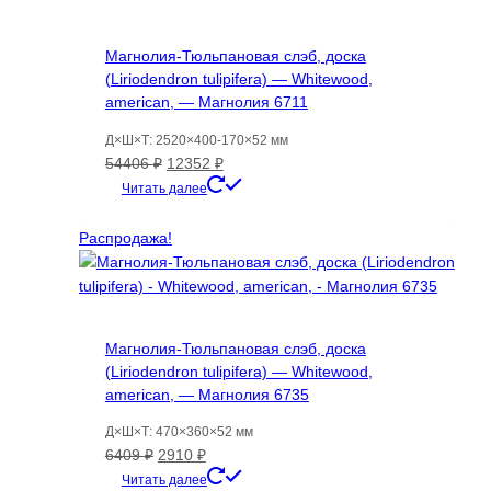
Магнолия-Тюльпановая слэб, доска
(Liriodendron tulipifera) — Whitewood,
american, — Магнолия 6711
Д×Ш×Т: 2520×400-170×52 мм
Первоначальная
Текущая
54406
₽
12352
₽
цена
цена:
Читать далее
составляла
12352 ₽.
54406 ₽.
Распродажа!
Магнолия-Тюльпановая слэб, доска
(Liriodendron tulipifera) — Whitewood,
american, — Магнолия 6735
Д×Ш×Т: 470×360×52 мм
Первоначальная
Текущая
6409
₽
2910
₽
цена
цена:
Читать далее