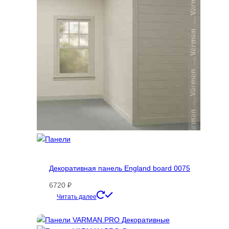
Опции
можно
выбрать
на
странице
товара.
Декоративная панель England board 0075
6720
₽
Этот
Читать далее
товар
имеет