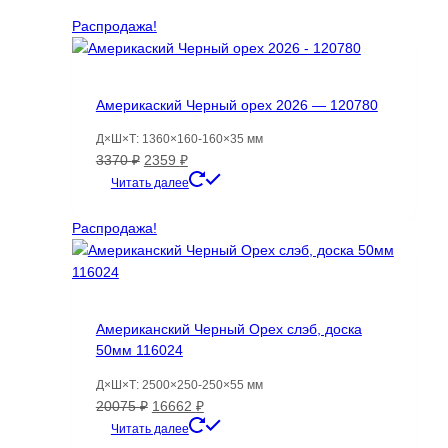
Распродажа!
Америкаский Черный орех 2026 — 120780
Д×Ш×Т: 1360×160-160×35 мм
Первоначальная
Текущая
3370
₽
2359
₽
цена
цена:
Читать далее
составляла
2359 ₽.
3370 ₽.
Распродажа!
Американский Черный Орех слэб, доска
50мм 116024
Д×Ш×Т: 2500×250-250×55 мм
Первоначальная
Текущая
20075
₽
16662
₽
цена
цена:
Читать далее