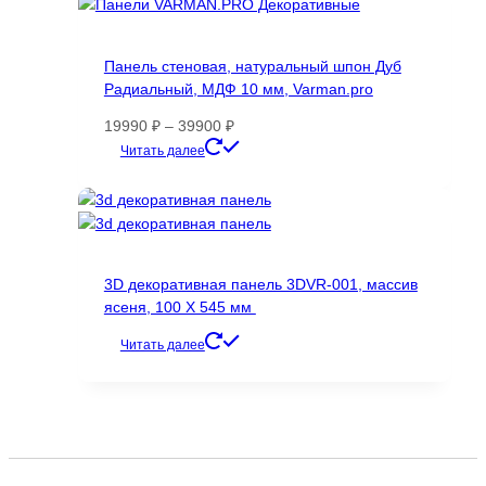
несколько
вариаций.
Опции
Панель стеновая, натуральный шпон Дуб
можно
Радиальный, МДФ 10 мм, Varman.pro
выбрать
на
Диапазон
19990
₽
–
39900
₽
странице
цен:
Этот
Читать далее
товара.
19990 ₽
товар
–
имеет
39900 ₽
несколько
вариаций.
Опции
3D декоративная панель 3DVR-001, массив
можно
ясеня, 100 Х 545 мм
выбрать
на
Читать далее
странице
товара.