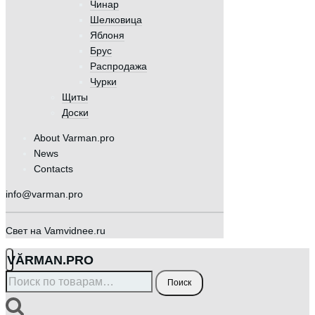
Чинар
Шелковица
Яблоня
Брус
Распродажа
Чурки
Щиты
Доски
About Varman.pro
News
Contacts
info@varman.pro
Свет на Vamvidnee.ru
VӐRMAN.PRO
Искать:
Поиск