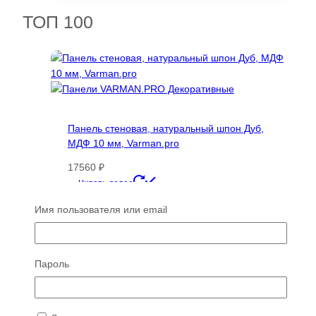
33848 ₽.
ТОП 100
Панель стеновая, натуральный шпон Дуб,
МДФ 10 мм, Varman.pro
17560
₽
Этот
Читать далее
товар
Имя пользователя или email
имеет
несколько
вариаций.
Опции
Пароль
Панель RUCIO реечная деревянная, МДФ
можно
10 мм (черный), бук (цвет натуральный),
выбрать
Varman.pro
на