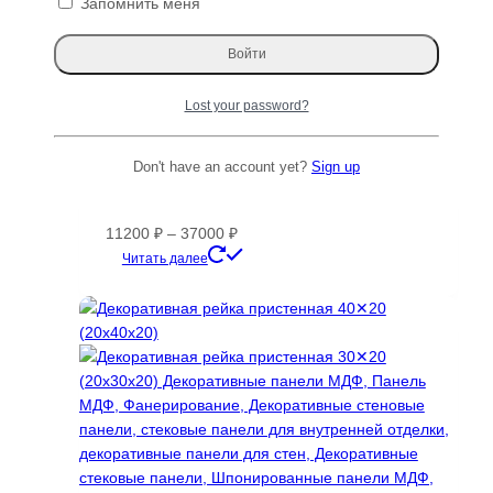
Запомнить меня
странице
Диапазон
10450
₽
–
14300
₽
товара.
цен:
Этот
Читать далее
10450 ₽
товар
–
имеет
Lost your password?
14300 ₽
несколько
вариаций.
Опции
Don't have an account yet?
Sign up
Рейка VAR декоративная, деревянная,
можно
Varman.pro
выбрать
на
Диапазон
11200
₽
–
37000
₽
странице
цен:
Этот
Читать далее
товара.
11200 ₽
товар
–
имеет
37000 ₽
несколько
вариаций.
Опции
можно
выбрать
на
странице