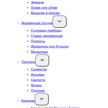
Зеркала
Ложки для обуви
Вешалки и крючки
Переключить
Деревянная посуда
дочернее
меню
Столовые приборы
Стакан деревянный
Подносы
Держатель для бутылок
Мыльницы
Переключить
Текстиль
дочернее
меню
Салфетки
Дорожка
Скатерти
Шторы
Подушки
Переключить
Карнизы
дочернее
меню
Коллекция Art Nouveau France