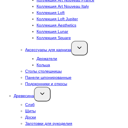
Коллекция Art Nouveau Italy
Коллекция Loft
Коллекция Loft Jupiter
Коллекция Aesthetics
Коллекция Lunar
Коллекция Square
Переключить
Аксессуары для карниза
дочернее
меню
Держатели
Кольца
Столы столешницы
Панели шпонированные
Подоконники и откосы
Переключить
Древесина
дочернее
меню
Слэб
Щиты
Доски
Заготовки для рукоделия