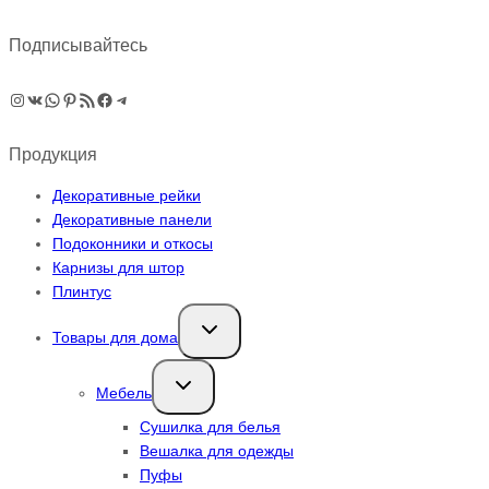
Подписывайтесь
Instagram
ВКонтакте
WhatsApp
Pinterest
RSS-рассылка
Facebook
Telegram
Продукция
Декоративные рейки
Декоративные панели
Подоконники и откосы
Карнизы для штор
Плинтус
Переключить
Товары для дома
дочернее
меню
Переключить
Мебель
дочернее
меню
Сушилка для белья
Вешалка для одежды
Пуфы