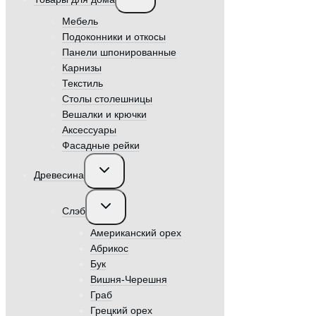
меню
Мебель
Подоконники и откосы
Панели шпонированные
Карнизы
Текстиль
Столы столешницы
Вешалки и крючки
Аксессуары
Фасадные рейки
Переключить
Древесина
дочернее
меню
Переключить
Слэб
дочернее
меню
Американский орех
Абрикос
Бук
Вишня-Черешня
Граб
Грецкий орех