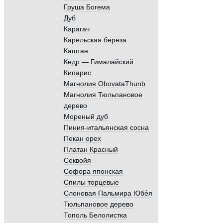
Груша Богема
Дуб
Карагач
Карельская береза
Каштан
Кедр — Гималайский
Кипарис
Магнолия ObovataThunb
Магнолия Тюльпановое
дерево
Мореный дуб
Пиния-итальянская сосна
Пекан орех
Платан Красный
Секвойя
Софора японская
Спилы торцевые
Слоновая Пальмира Юбе́я
Тюльпановое дерево
Тополь Белолистка