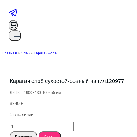
Главная
>
Слэб
>
Карагач - слэб
Карагач слэб сухостой-ровный напил120977
Д×Ш×Т: 1900×430-400×55 мм
8240
₽
1 в наличии
Количество
товара
В корзину
Купить