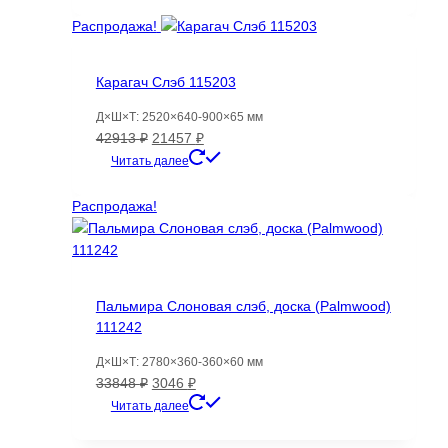
составляла
16662 ₽.
20075 ₽.
Распродажа!
Карагач Слэб 115203
Д×Ш×Т: 2520×640-900×65 мм
Первоначальная
Текущая
42913
₽
21457
₽
цена
цена:
Читать далее
составляла
21457 ₽.
42913 ₽.
Распродажа!
Пальмира Слоновая слэб, доска (Palmwood)
111242
Д×Ш×Т: 2780×360-360×60 мм
Первоначальная
Текущая
33848
₽
3046
₽
цена
цена:
Читать далее
составляла
3046 ₽.