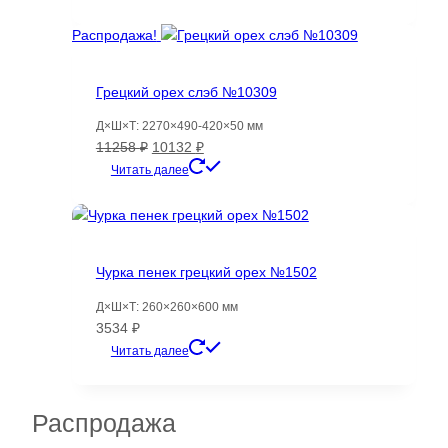
составляла
2910 ₽.
6409 ₽.
Распродажа!
Грецкий орех слэб №10309
Д×Ш×Т: 2270×490-420×50 мм
Первоначальная
Текущая
11258
₽
10132
₽
цена
цена:
Читать далее
составляла
10132 ₽.
11258 ₽.
Чурка пенек грецкий орех №1502
Д×Ш×Т: 260×260×600 мм
3534
₽
Читать далее
Распродажа