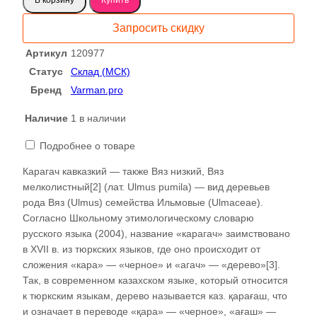
Карагач
слэб
Запросить скидку
сухостой-
ровный
Артикул
120977
напил120977
Статус
Склад (МСК)
Бренд
Varman.pro
Наличие
1 в наличии
Подробнее о товаре
Карагач кавказкий — также Вяз низкий, Вяз
мелколистный[2] (лат. Ulmus pumila) — вид деревьев
рода Вяз (Ulmus) семейства Ильмовые (Ulmaceae).
Согласно Школьному этимологическому словарю
русского языка (2004), название «карагач» заимствовано
в XVII в. из тюркских языков, где оно происходит от
сложения «кара» — «черное» и «агач» — «дерево»[3].
Так, в современном казахском языке, который относится
к тюркским языкам, дерево называется каз. қарағаш, что
и означает в переводе «қара» — «черное», «ағаш» —