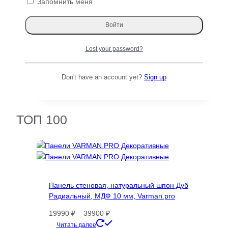
Запомнить меня
Пальмира Слоновая слэб, доска (Palmwood)
111001
Lost your password?
Д×Ш×Т: 4300×470-530×55 мм
Первоначальная
Текущая
93117
₽
8381
₽
Don't have an account yet?
Sign up
цена
цена:
Читать далее
составляла
8381 ₽.
93117 ₽.
ТОП 100
Панель стеновая, натуральный шпон Дуб
Радиальный, МДФ 10 мм, Varman.pro
Диапазон
19990
₽
–
39900
₽
цен:
Этот
Читать далее