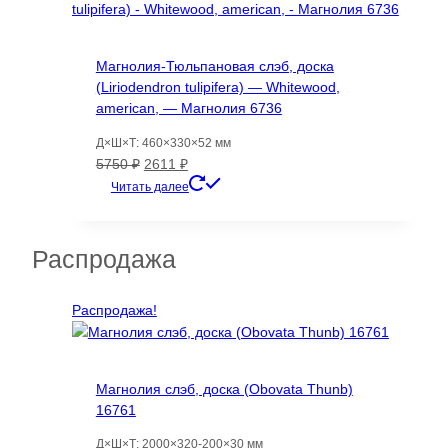
Магнолия-Тюльпановая слэб, доска
(Liriodendron tulipifera) — Whitewood,
american, — Магнолия 6736
Д×Ш×Т: 460×330×52 мм
Первоначальная
Текущая
5750
₽
2611
₽
цена
цена:
Читать далее
составляла
2611 ₽.
5750 ₽.
Распродажа
Распродажа!
Магнолия слэб, доска (Obovata Thunb)
16761
Д×Ш×Т: 2000×320-200×30 мм