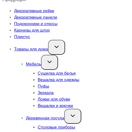
Декоративные рейки
Декоративные панели
Подоконники и откосы
Карнизы для штор
Плинтус
Переключить
Товары для дома
дочернее
меню
Переключить
Мебель
дочернее
меню
Сушилка для белья
Вешалка для одежды
Пуфы
Зеркала
Ложки для обуви
Вешалки и крючки
Переключить
Деревянная посуда
дочернее
меню
Столовые приборы