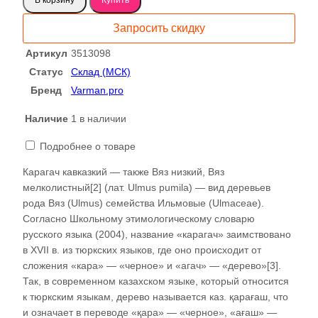
Карагач
слэб
Запросить скидку
3513098
Артикул
3513098
Статус
Склад (МСК)
Бренд
Varman.pro
Наличие
1 в наличии
Подробнее о товаре
Карагач кавказкий — также Вяз низкий, Вяз
мелколистный[2] (лат. Ulmus pumila) — вид деревьев
рода Вяз (Ulmus) семейства Ильмовые (Ulmaceae).
Согласно Школьному этимологическому словарю
русского языка (2004), название «карагач» заимствовано
в XVII в. из тюркских языков, где оно происходит от
сложения «кара» — «черное» и «агач» — «дерево»[3].
Так, в современном казахском языке, который относится
к тюркским языкам, дерево называется каз. қарағаш, что
и означает в переводе «қара» — «черное», «ағаш» —