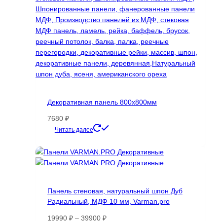
Декоративная панель 800х800мм
7680
₽
Этот
Читать далее
товар
имеет
несколько
вариаций.
Опции
Панель стеновая, натуральный шпон Дуб
можно
Радиальный, МДФ 10 мм, Varman.pro
выбрать
на
Диапазон
19990
₽
–
39900
₽