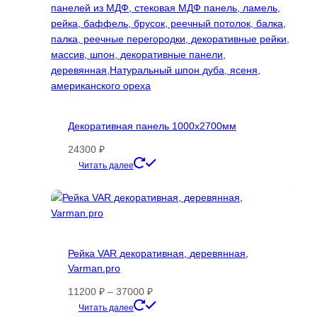
Декоративная панель 1000х2700мм
24300
₽
Этот
Читать далее
товар
имеет
несколько
вариаций.
Опции
Рейка VAR декоративная, деревянная,
можно
Varman.pro
выбрать
на
Диапазон
11200
₽
–
37000
₽
странице
цен:
Этот
Читать далее