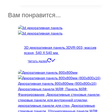
товара.
11200 ₽
товар
–
имеет
37000 ₽
несколько
Вам понравится...
вариаций.
Опции
можно
выбрать
на
странице
3D декоративная панель 3DVR-003, массив
товара.
ясеня, 540 Х 540 мм
Читать далее