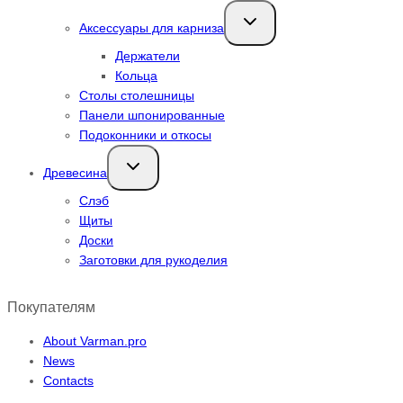
Переключить
Аксессуары для карниза
дочернее
меню
Держатели
Кольца
Столы столешницы
Панели шпонированные
Подоконники и откосы
Переключить
Древесина
дочернее
меню
Слэб
Щиты
Доски
Заготовки для рукоделия
Покупателям
About Varman.pro
News
Contacts