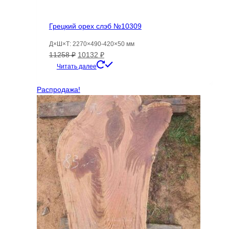
Грецкий орех слэб №10309
Д×Ш×Т: 2270×490-420×50 мм
Первоначальная
Текущая
11258
₽
10132
₽
цена
цена:
Читать далее
составляла
10132 ₽.
11258 ₽.
Распродажа!