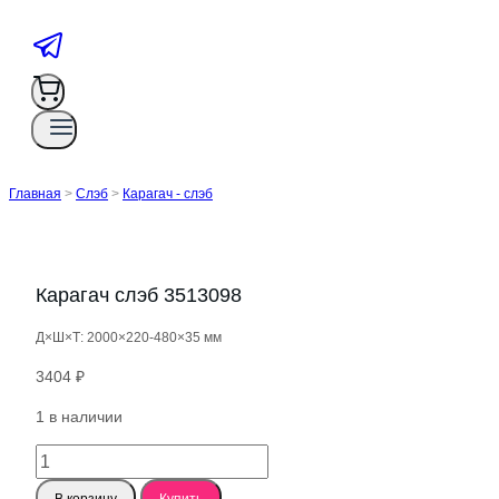
Главная
>
Слэб
>
Карагач - слэб
Карагач слэб 3513098
Д×Ш×Т: 2000×220-480×35 мм
3404
₽
1 в наличии
Количество
товара
В корзину
Купить