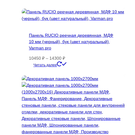
19990 ₽
товар
–
имеет
39900 ₽
несколько
вариаций.
Опции
Панель RUCIO реечная деревянная, МДФ
можно
10 мм (черный), бук (цвет натуральный),
выбрать
Varman.pro
на
странице
Диапазон
10450
₽
–
14300
₽
товара.
цен:
Этот
Читать далее
10450 ₽
товар
–
имеет
14300 ₽
несколько
вариаций.
Опции
можно
выбрать
на
странице
товара.