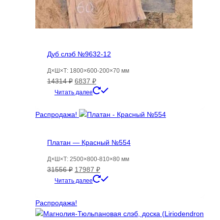
Дуб слэб №9632-12
Д×Ш×Т: 1800×600-200×70 мм
Первоначальная
Текущая
14314
₽
6837
₽
цена
цена:
Читать далее
составляла
6837 ₽.
14314 ₽.
Распродажа!
Платан — Красный №554
Д×Ш×Т: 2500×800-810×80 мм
Первоначальная
Текущая
31556
₽
17987
₽
цена
цена:
Читать далее
составляла
17987 ₽.
31556 ₽.
Распродажа!