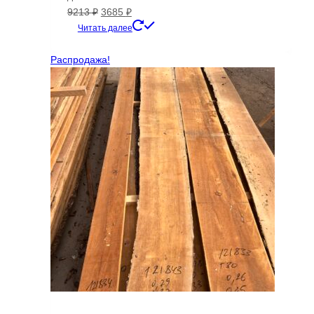
Первоначальная
Текущая
9213
₽
3685
₽
цена
цена:
Читать далее
составляла
3685 ₽.
9213 ₽.
Распродажа!