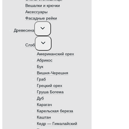
Вешалки и крючки
Аксессуары
Фасадные рейки
Переключить
Древесина
дочернее
меню
Переключить
Слэб
дочернее
меню
Американский орех
Абрикос
Бук
Вишня-Черешня
Граб
Грецкий орех
Груша Богема
Дуб
Карагач
Карельская береза
Каштан
Кедр — Гималайский