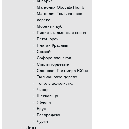
Кипарис
Магнолия ObovataThunb
Магнолия Тюльпановое
дерево
Мореный дуб
Пиния-итальянская сосна
Пекан орех
Платан Красный
Секвойя
Софора японская
Спилы торцевые
Слоновая Пальмира Юбе́я
Тюльпановое дерево
Тополь Белолистка
Чинар
Шелковица
Яблоня
Брус
Распродажа
Чурки
Щиты