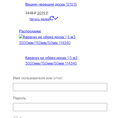
Вишня-черешня доска 121515
Первоначальная
Текущая
7418
₽
2019
₽
цена
цена:
Читать далее
составляла
2019 ₽.
7418 ₽.
Распродажа!
Карагач не обрез доска 1,5 м3,
3000мм/150мм/50мм 114340
Д×Ш×Т: 3000×150×50 мм
Первоначальная
Текущая
284346
₽
85200
₽
Имя пользователя или email
цена
цена:
Читать далее
составляла
85200 ₽.
284346 ₽.
Распродажа!
Пароль