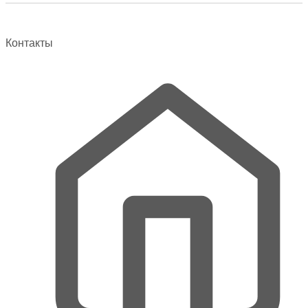
Опции
можно
выбрать
Контакты
на
странице
товара.