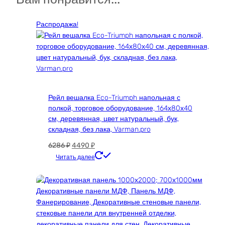
вариаций.
Опции
Распродажа!
можно
выбрать
на
странице
товара.
Рейл вешалка Eco-Triumph напольная с
полкой, торговое оборудование, 164х80х40
см, деревянная, цвет натуральный, бук,
складная, без лака, Varman.pro
Первоначальная
Текущая
6286
₽
4490
₽
цена
цена:
Читать далее
составляла
4490 ₽.
6286 ₽.