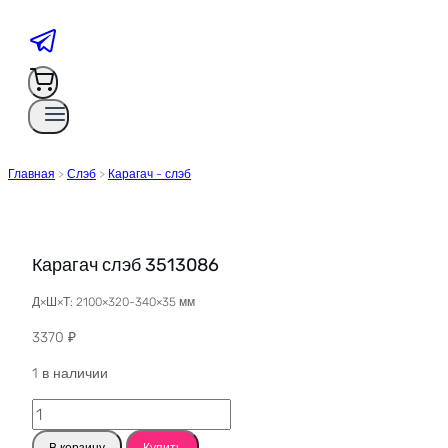
Главная
>
Слэб
>
Карагач - слэб
Карагач слэб 3513086
Д×Ш×Т: 2100×320-340×35 мм
3370
₽
1 в наличии
Количество
товара
В корзину
Купить