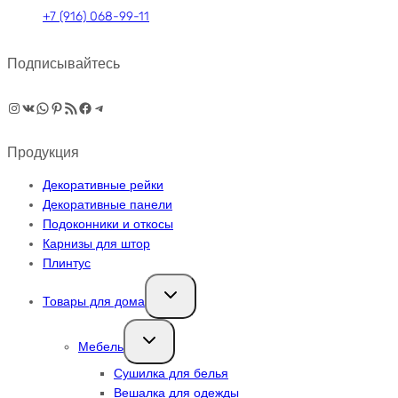
+7 (916) 068-99-11
Подписывайтесь
Instagram
ВКонтакте
WhatsApp
Pinterest
RSS-рассылка
Facebook
Telegram
Продукция
Декоративные рейки
Декоративные панели
Подоконники и откосы
Карнизы для штор
Плинтус
Переключить
Товары для дома
дочернее
меню
Переключить
Мебель
дочернее
меню
Сушилка для белья
Вешалка для одежды