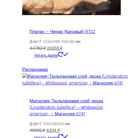
Платан — Чинар (Каповый) 8722
Д×Ш×Т: 2260×980-900×85 мм
Первоначальная
Текущая
44782
₽
26555
₽
цена
цена:
Читать далее
составляла
26555 ₽.
44782 ₽.
Распродажа!
Магнолия-Тюльпановая слэб, доска
(Liriodendron tulipifera) — Whitewood,
american, — Магнолия 6741
Д×Ш×Т: 900×280×52 мм
Первоначальная
Текущая
19090
₽
4334
₽
цена
цена:
Читать далее