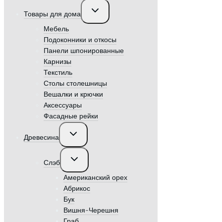
Переключить
Товары для дома
дочернее
меню
Мебель
Подоконники и откосы
Панели шпонированные
Карнизы
Текстиль
Столы столешницы
Вешалки и крючки
Аксессуары
Фасадные рейки
Переключить
Древесина
дочернее
меню
Переключить
Слэб
дочернее
меню
Американский орех
Абрикос
Бук
Вишня-Черешня
Граб