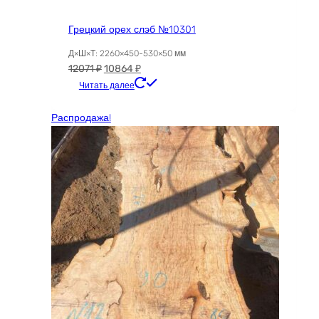
Грецкий орех слэб №10301
Д×Ш×Т: 2260×450-530×50 мм
Первоначальная
Текущая
12071
₽
10864
₽
цена
цена:
Читать далее
составляла
10864 ₽.
12071 ₽.
Распродажа!