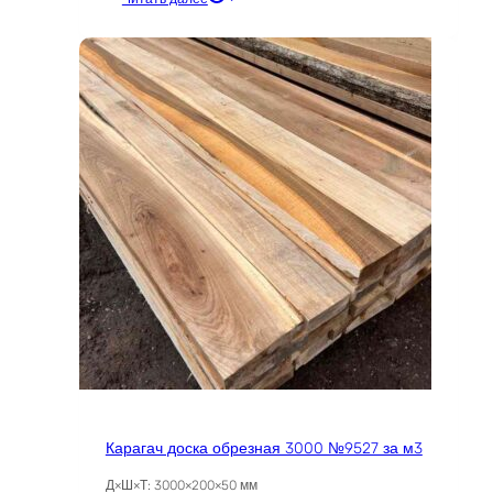
составляла
4334 ₽.
19090 ₽.
Карагач доска обрезная 3000 №9527 за м3
Д×Ш×Т: 3000×200×50 мм