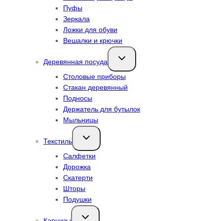
Пуфы
Зеркала
Ложки для обуви
Вешалки и крючки
Переключить
Деревянная посуда
дочернее
меню
Столовые приборы
Стакан деревянный
Подносы
Держатель для бутылок
Мыльницы
Переключить
Текстиль
дочернее
меню
Салфетки
Дорожка
Скатерти
Шторы
Подушки
Переключить
Карнизы
дочернее