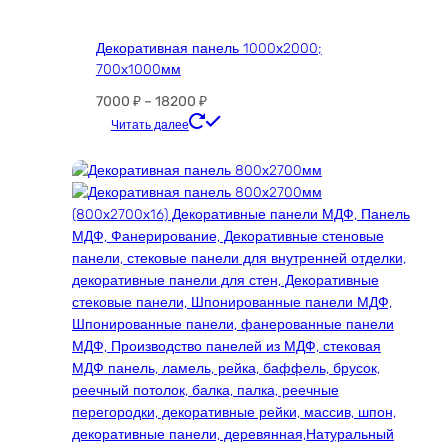
Декоративная панель 1000х2000;
700х1000мм
Диапазон
7000
₽
–
18200
₽
цен:
Этот
Читать далее
7000 ₽
товар
–
имеет
18200 ₽
несколько
вариаций.
Опции
можно
выбрать
на
странице
товара.