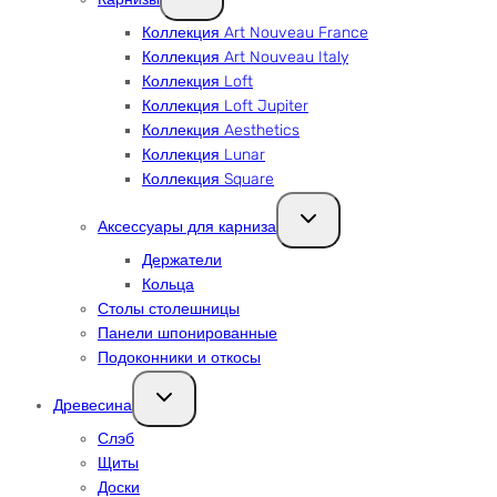
меню
Коллекция Art Nouveau France
Коллекция Art Nouveau Italy
Коллекция Loft
Коллекция Loft Jupiter
Коллекция Aesthetics
Коллекция Lunar
Коллекция Square
Переключить
Аксессуары для карниза
дочернее
меню
Держатели
Кольца
Столы столешницы
Панели шпонированные
Подоконники и откосы
Переключить
Древесина
дочернее
меню
Слэб
Щиты
Доски