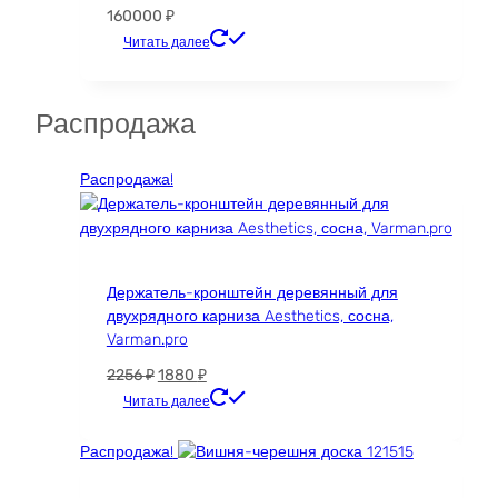
160000
₽
Читать далее
Распродажа
Распродажа!
Держатель-кронштейн деревянный для
двухрядного карниза Aesthetics, сосна,
Varman.pro
Первоначальная
Текущая
2256
₽
1880
₽
цена
цена:
Читать далее
составляла
1880 ₽.
2256 ₽.
Распродажа!