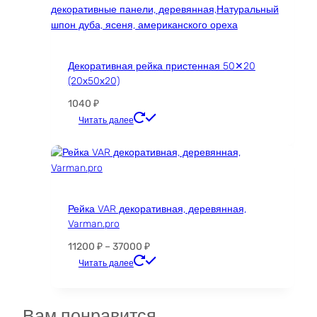
Декоративная рейка пристенная 50✕20
(20х50х20)
1040
₽
Этот
Читать далее
товар
имеет
несколько
вариаций.
Опции
Рейка VAR декоративная, деревянная,
можно
Varman.pro
выбрать
на
Диапазон
11200
₽
–
37000
₽
странице
цен:
Этот
Читать далее
товара.
11200 ₽
товар
–
имеет
37000 ₽
несколько
Вам понравится...