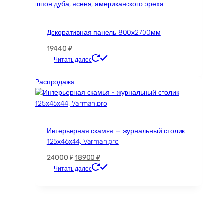
Декоративная панель 800х2700мм
19440
₽
Этот
Читать далее
товар
имеет
Распродажа!
несколько
вариаций.
Опции
можно
Интерьерная скамья — журнальный столик
выбрать
125х46х44, Varman.pro
на
странице
Первоначальная
Текущая
24000
₽
18900
₽
товара.
цена
цена:
Этот
Читать далее
составляла
18900 ₽.
товар
24000 ₽.
имеет
несколько
вариаций.