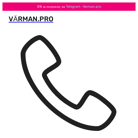
5% за подписку на
Telegram -Varman.pro
VӐRMAN.PRO
Перейти
к
содержимому