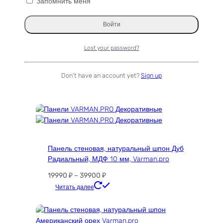
Запомнить меня
Скалка для теста деревянная натуральное
дерево Граб, 400х42 мм, Varman.pro
Первоначальная
Текущая
382
₽
273
₽
цена
цена:
Читать далее
Lost your password?
составляла
273 ₽.
382 ₽.
Don't have an account yet?
Sign up
ТОП 100
Панель стеновая, натуральный шпон Дуб
Радиальный, МДФ 10 мм, Varman.pro
Диапазон
19990
₽
–
39900
₽
цен:
Этот
Читать далее
19990 ₽
товар
–
имеет
39900 ₽
несколько