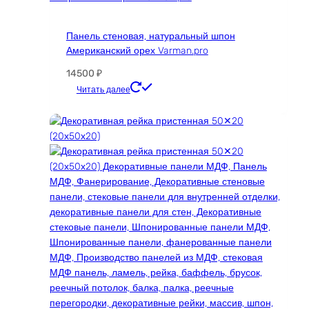
вариаций.
Опции
Панель стеновая, натуральный шпон
можно
Американский орех Varman.pro
выбрать
на
14500
₽
странице
Этот
Читать далее
товара.
товар
имеет
несколько
вариаций.
Опции
можно
выбрать
на
странице
товара.