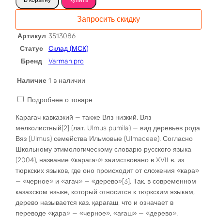
Карагач
слэб
Запросить скидку
3513086
Артикул
3513086
Статус
Склад (МСК)
Бренд
Varman.pro
Наличие
1 в наличии
Подробнее о товаре
Карагач кавказкий — также Вяз низкий, Вяз
мелколистный[2] (лат. Ulmus pumila) — вид деревьев рода
Вяз (Ulmus) семейства Ильмовые (Ulmaceae). Согласно
Школьному этимологическому словарю русского языка
(2004), название «карагач» заимствовано в XVII в. из
тюркских языков, где оно происходит от сложения «кара»
— «черное» и «агач» — «дерево»[3]. Так, в современном
казахском языке, который относится к тюркским языкам,
дерево называется каз. қарағаш, что и означает в
переводе «қара» — «черное», «ағаш» — «дерево».