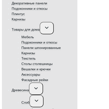
Декоративные панели
Подоконники и откосы
Плинтус
Карнизы
Переключить
Товары для дома
дочернее
меню
Мебель
Подоконники и откосы
Панели шпонированные
Карнизы
Текстиль
Столы столешницы
Вешалки и крючки
Аксессуары
Фасадные рейки
Переключить
Древесина
дочернее
меню
Переключить
Слэб
дочернее
меню