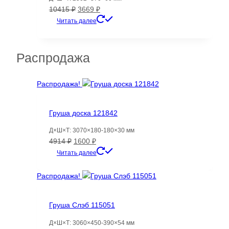
Первоначальная
Текущая
10415
₽
3669
₽
цена
цена:
Читать далее
составляла
3669 ₽.
10415 ₽.
Распродажа
Распродажа!
Груша доска 121842
Д×Ш×Т: 3070×180-180×30 мм
Первоначальная
Текущая
4914
₽
1600
₽
цена
цена:
Читать далее
составляла
1600 ₽.
4914 ₽.
Распродажа!
Груша Слэб 115051
Д×Ш×Т: 3060×450-390×54 мм