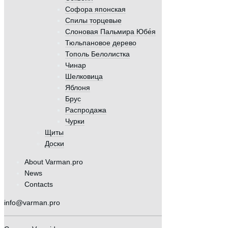
Софора японская
Спилы торцевые
Слоновая Пальмира Юбе́я
Тюльпановое дерево
Тополь Белолистка
Чинар
Шелковица
Яблоня
Брус
Распродажа
Чурки
Щиты
Доски
About Varman.pro
News
Contacts
info@varman.pro