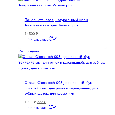
можно
выбрать
на
странице
Панель стеновая, натуральный шпон
товара.
Американский орех Varman.pro
14500
₽
Этот
Читать далее
товар
имеет
Распродажа!
несколько
вариаций.
Опции
можно
выбрать
Стакан Glasstooth-003 деревянный, бук,
на
95х75х75 мм, для ручек и карандашей, для
странице
зубных щеток, для косметики
товара.
Первоначальная
Текущая
1011
₽
722
₽
цена
цена:
Читать далее
составляла
722 ₽.