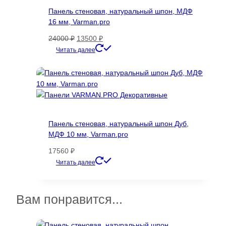
можно
Панель стеновая, натуральный шпон, МДФ
выбрать
16 мм, Varman.pro
на
странице
Первоначальная
Текущая
24000
₽
13500
₽
товара.
цена
цена:
Этот
Читать далее
составляла
13500 ₽.
товар
24000 ₽.
имеет
несколько
вариаций.
Опции
можно
Панель стеновая, натуральный шпон Дуб,
выбрать
МДФ 10 мм, Varman.pro
на
странице
17560
₽
товара.
Этот
Читать далее
товар
имеет
несколько
Вам понравится...
вариаций.
Опции