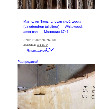
Магнолия-Тюльпановая слэб, доска
(Liriodendron tulipifera) — Whitewood,
american, — Магнолия 6741
Д×Ш×Т: 900×280×52 мм
Первоначальная
Текущая
19090
₽
4334
₽
цена
цена:
Читать далее
составляла
4334 ₽.
19090 ₽.
Распродажа!