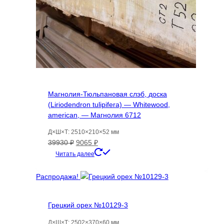
Магнолия-Тюльпановая слэб, доска
(Liriodendron tulipifera) — Whitewood,
american, — Магнолия 6712
Д×Ш×Т: 2510×210×52 мм
Первоначальная
Текущая
39930
₽
9065
₽
цена
цена:
Читать далее
составляла
9065 ₽.
39930 ₽.
Распродажа!
Грецкий орех №10129-3
Д×Ш×Т: 2502×370×60 мм