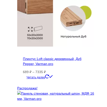
странице
товара.
Плинтус Loft classic деревянный, Дуб
Pepper, Varman.pro
Диапазон
689
₽
–
7335
₽
цен:
Этот
Читать далее
689 ₽
товар
–
имеет
Распродажа!
7335 ₽
несколько
вариаций.
Опции