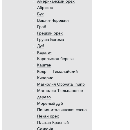
Американский орех
Абрикос
Бук
Вишня-Черешня
Граб
Грецкий орех
Груша Богема
Дуб
Карагач
Карельская береза
Каштан
Кедр — Гималайский
Кипарис
Магнолия ObovataThunb
Магнолия Тюльпановое
дерево
Мореный дуб
Пиния-итальянская сосна
Пекан орех
Платан Красный
Секвойя