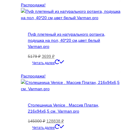
1011 ₽.
Распродажа!
Пуф плетеный из натурального ротанга,
подушка на пол, 40*20 см,цвет белый
Varman.pro
Первоначальная
Текущая
5179
₽
3699
₽
цена
цена:
Читать далее
составляла
3699 ₽.
5179 ₽.
Распродажа!
Столешница Venice . Массив Платан,
216х94х6,5 см. Varman.pro
Первоначальная
Текущая
145000
₽
128838
₽
цена
цена:
Читать далее