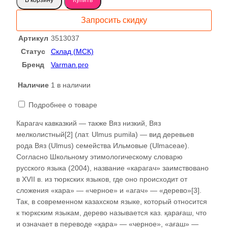
Карагач
слэб
Запросить скидку
3513037
Артикул
3513037
Статус
Склад (МСК)
Бренд
Varman.pro
Наличие
1 в наличии
Подробнее о товаре
Карагач кавказкий — также Вяз низкий, Вяз
мелколистный[2] (лат. Ulmus pumila) — вид деревьев
рода Вяз (Ulmus) семейства Ильмовые (Ulmaceae).
Согласно Школьному этимологическому словарю
русского языка (2004), название «карагач» заимствовано
в XVII в. из тюркских языков, где оно происходит от
сложения «кара» — «черное» и «агач» — «дерево»[3].
Так, в современном казахском языке, который относится
к тюркским языкам, дерево называется каз. қарағаш, что
и означает в переводе «қара» — «черное», «ағаш» —