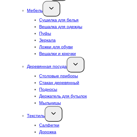
Переключить
Мебель
дочернее
меню
Сушилка для белья
Вешалка для одежды
Пуфы
Зеркала
Ложки для обуви
Вешалки и крючки
Переключить
Деревянная посуда
дочернее
меню
Столовые приборы
Стакан деревянный
Подносы
Держатель для бутылок
Мыльницы
Переключить
Текстиль
дочернее
меню
Салфетки
Дорожка