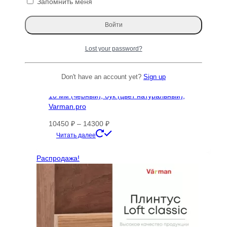
Запомнить меня
3965 ₽.
ТОП 100
Lost your password?
Don't have an account yet?
Sign up
Панель RUCIO реечная деревянная, МДФ
10 мм (черный), бук (цвет натуральный),
Varman.pro
Диапазон
10450
₽
–
14300
₽
цен:
Этот
Читать далее
10450 ₽
товар
–
имеет
Распродажа!
14300 ₽
несколько
вариаций.
Опции
можно
выбрать
на