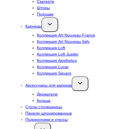
Скатерти
Шторы
Подушки
Переключить
Карнизы
дочернее
меню
Коллекция Art Nouveau France
Коллекция Art Nouveau Italy
Коллекция Loft
Коллекция Loft Jupiter
Коллекция Aesthetics
Коллекция Lunar
Коллекция Square
Переключить
Аксессуары для карниза
дочернее
меню
Держатели
Кольца
Столы столешницы
Панели шпонированные
Подоконники и откосы
Переключить