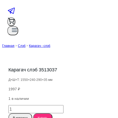
Главная
>
Слэб
>
Карагач - слэб
Карагач слэб 3513037
Д×Ш×Т: 1550×240-290×35 мм
1997
₽
1 в наличии
Количество
товара
В корзину
Купить