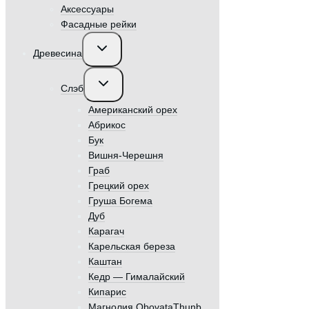
Аксессуары
Фасадные рейки
Переключить
Древесина
дочернее
меню
Переключить
Слэб
дочернее
меню
Американский орех
Абрикос
Бук
Вишня-Черешня
Граб
Грецкий орех
Груша Богема
Дуб
Карагач
Карельская береза
Каштан
Кедр — Гималайский
Кипарис
Магнолия ObovataThunb