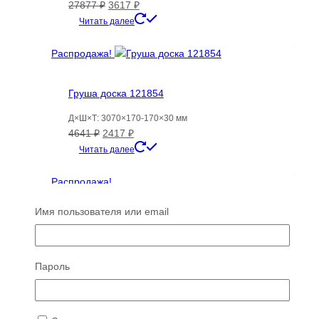
Первоначальная
Текущая
27877
₽
3617
₽
цена
цена:
Читать далее
составляла
3617 ₽.
27877 ₽.
Распродажа!
Груша доска 121854
Д×Ш×Т: 3070×170-170×30 мм
Первоначальная
Текущая
4641
₽
2417
₽
цена
цена:
Читать далее
составляла
2417 ₽.
4641 ₽.
Распродажа!
Имя пользователя или email
Пароль