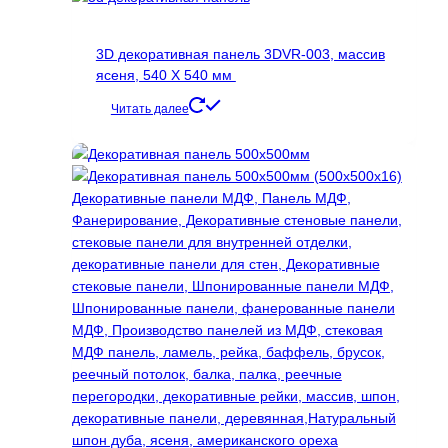
выбрать
на
странице
3D декоративная панель 3DVR-003, массив
товара.
ясеня, 540 Х 540 мм
Читать далее