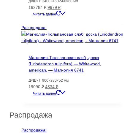
Д×Ш×Т: 2400×450-560×60 мм
Первоначальная
Текущая
162784
₽
9679
₽
цена
цена:
Читать далее
составляла
9679 ₽.
162784 ₽.
Распродажа!
Магнолия-Тюльпановая слэб, доска
(Liriodendron tulipifera) — Whitewood,
american, — Магнолия 6741
Д×Ш×Т: 900×280×52 мм
Первоначальная
Текущая
19090
₽
4334
₽
цена
цена:
Читать далее
составляла
4334 ₽.
19090 ₽.
Распродажа
Распродажа!