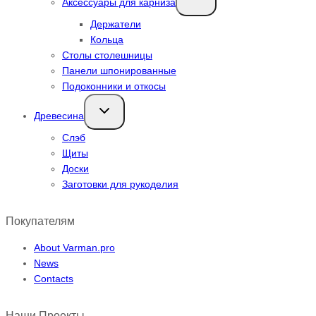
Аксессуары для карниза
дочернее
меню
Держатели
Кольца
Столы столешницы
Панели шпонированные
Подоконники и откосы
Переключить
Древесина
дочернее
меню
Слэб
Щиты
Доски
Заготовки для рукоделия
Покупателям
About Varman.pro
News
Contacts
Наши Проекты