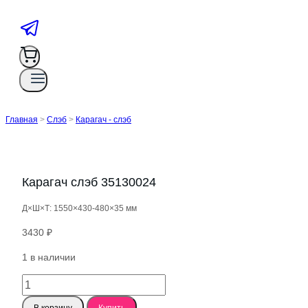
Главная
>
Слэб
>
Карагач - слэб
Карагач слэб 35130024
Д×Ш×Т: 1550×430-480×35 мм
3430
₽
1 в наличии
Количество
товара
В корзину
Купить