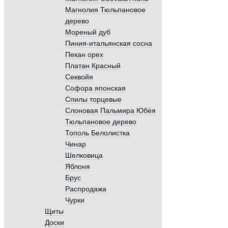
Магнолия Тюльпановое
дерево
Мореный дуб
Пиния-итальянская сосна
Пекан орех
Платан Красный
Секвойя
Софора японская
Спилы торцевые
Слоновая Пальмира Юбе́я
Тюльпановое дерево
Тополь Белолистка
Чинар
Шелковица
Яблоня
Брус
Распродажа
Чурки
Щиты
Доски