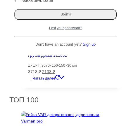
Запомнить меня
Lost your password?
Don't have an account yet?
Sign up
Груша доска 121892
Д×Ш×Т: 3070×150-150×30 мм
Первоначальная
Текущая
3718
₽
2133
₽
цена
цена:
Читать далее
составляла
2133 ₽.
3718 ₽.
ТОП 100