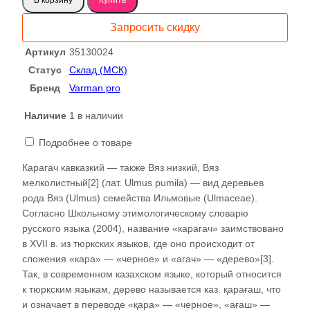
Карагач
слэб
Запросить скидку
35130024
Артикул
35130024
Статус
Склад (МСК)
Бренд
Varman.pro
Наличие
1 в наличии
Подробнее о товаре
Карагач кавказкий — также Вяз низкий, Вяз
мелколистный[2] (лат. Ulmus pumila) — вид деревьев
рода Вяз (Ulmus) семейства Ильмовые (Ulmaceae).
Согласно Школьному этимологическому словарю
русского языка (2004), название «карагач» заимствовано
в XVII в. из тюркских языков, где оно происходит от
сложения «кара» — «черное» и «агач» — «дерево»[3].
Так, в современном казахском языке, который относится
к тюркским языкам, дерево называется каз. қарағаш, что
и означает в переводе «қара» — «черное», «ағаш» —