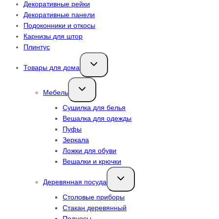
Декоративные рейки
Декоративные панели
Подоконники и откосы
Карнизы для штор
Плинтус
Переключить
Товары для дома
дочернее
меню
Переключить
Мебель
дочернее
меню
Сушилка для белья
Вешалка для одежды
Пуфы
Зеркала
Ложки для обуви
Вешалки и крючки
Переключить
Деревянная посуда
дочернее
меню
Столовые приборы
Стакан деревянный
Подносы