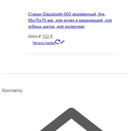
Стакан Glasstooth-003 деревянный, бук,
95х75х75 мм, для ручек и карандашей, для
зубных щеток, для косметики
Первоначальная
Текущая
1011
₽
722
₽
цена
цена:
Читать далее
составляла
722 ₽.
1011 ₽.
Контакты