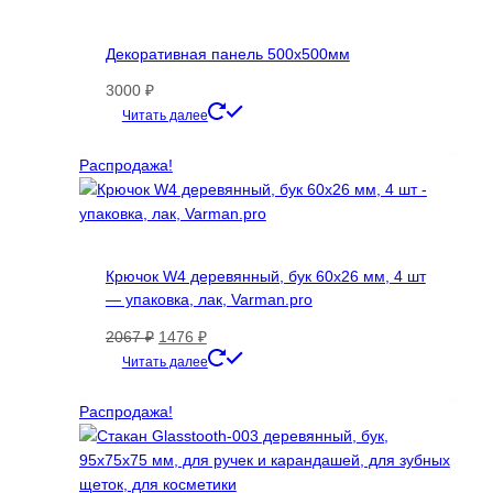
Декоративная панель 500х500мм
3000
₽
Этот
Читать далее
товар
имеет
Распродажа!
несколько
вариаций.
Опции
можно
Крючок W4 деревянный, бук 60х26 мм, 4 шт
выбрать
— упаковка, лак, Varman.pro
на
странице
Первоначальная
Текущая
2067
₽
1476
₽
товара.
цена
цена:
Читать далее
составляла
1476 ₽.
2067 ₽.
Распродажа!