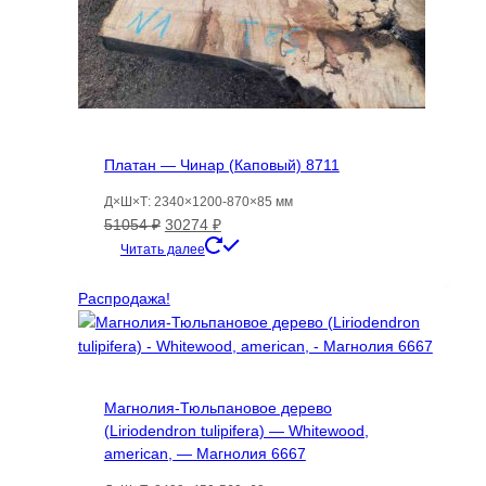
Платан — Чинар (Каповый) 8711
Д×Ш×Т: 2340×1200-870×85 мм
Первоначальная
Текущая
51054
₽
30274
₽
цена
цена:
Читать далее
составляла
30274 ₽.
51054 ₽.
Распродажа!
Магнолия-Тюльпановое дерево
(Liriodendron tulipifera) — Whitewood,
american, — Магнолия 6667