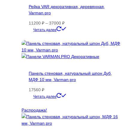
Рейка VAR декоративная, деревянная,
Varman.pro
Диапазон
11200
₽
–
37000
₽
цен:
Этот
Читать далее
11200 ₽
товар
–
имеет
37000 ₽
несколько
вариаций.
Опции
можно
Панель стеновая, натуральный шпон Дуб,
выбрать
МДФ 10 мм, Varman.pro
на
странице
17560
₽
товара.
Этот
Читать далее
товар
имеет
Распродажа!
несколько
вариаций.
Опции