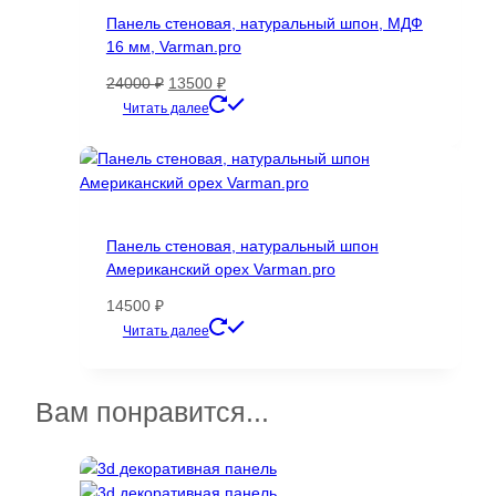
можно
Панель стеновая, натуральный шпон, МДФ
выбрать
16 мм, Varman.pro
на
странице
Первоначальная
Текущая
24000
₽
13500
₽
товара.
цена
цена:
Этот
Читать далее
составляла
13500 ₽.
товар
24000 ₽.
имеет
несколько
вариаций.
Опции
Панель стеновая, натуральный шпон
можно
Американский орех Varman.pro
выбрать
на
14500
₽
странице
Этот
Читать далее
товара.
товар
имеет
несколько
Вам понравится...
вариаций.
Опции
можно