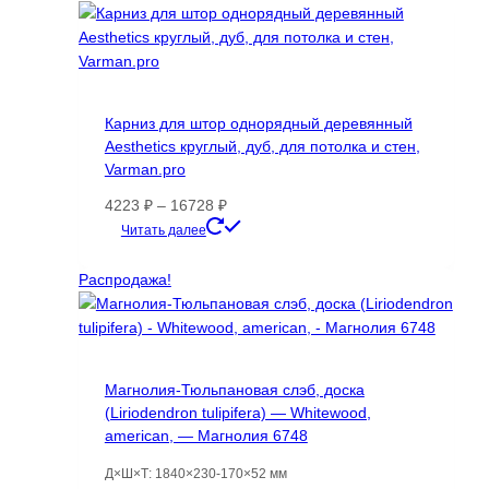
Карниз для штор однорядный деревянный
Aesthetics круглый, дуб, для потолка и стен,
Varman.pro
Диапазон
4223
₽
–
16728
₽
цен:
Этот
Читать далее
4223 ₽
товар
–
имеет
Распродажа!
16728 ₽
несколько
вариаций.
Опции
можно
Магнолия-Тюльпановая слэб, доска
выбрать
(Liriodendron tulipifera) — Whitewood,
на
american, — Магнолия 6748
странице
товара.
Д×Ш×Т: 1840×230-170×52 мм