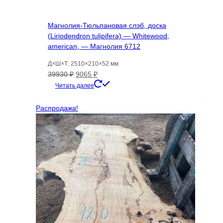
Магнолия-Тюльпановая слэб, доска
(Liriodendron tulipifera) — Whitewood,
american, — Магнолия 6712
Д×Ш×Т: 2510×210×52 мм
Первоначальная
Текущая
39930
₽
9065
₽
цена
цена:
Читать далее
составляла
9065 ₽.
39930 ₽.
Распродажа!