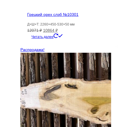
Грецкий орех слэб №10301
Д×Ш×Т: 2260×450-530×50 мм
Первоначальная
Текущая
12071
₽
10864
₽
цена
цена:
Читать далее
составляла
10864 ₽.
12071 ₽.
Распродажа!