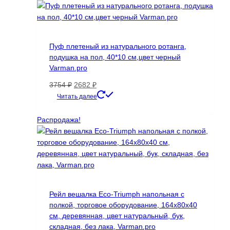
выбрать
на
странице
товара.
Пуф плетеный из натурального ротанга,
подушка на пол, 40*10 см,цвет черный
Varman.pro
Первоначальная
Текущая
3754
₽
2682
₽
цена
цена:
Читать далее
составляла
2682 ₽.
3754 ₽.
Распродажа!
Рейл вешалка Eco-Triumph напольная с
полкой, торговое оборудование, 164х80х40
см, деревянная, цвет натуральный, бук,
складная, без лака, Varman.pro