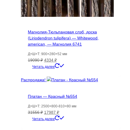
Магнолия-Тюльпановая слэб, доска
(Liriodendron tulipifera) — Whitewood,
american, — Магнолия 6741
Д×Ш×Т: 900×280×52 мм
Первоначальная
Текущая
19090
₽
4334
₽
цена
цена:
Читать далее
составляла
4334 ₽.
19090 ₽.
Распродажа!
Платан — Красный №554
Д×Ш×Т: 2500×800-810×80 мм
Первоначальная
Текущая
31556
₽
17987
₽
цена
цена:
Читать далее
составляла
17987 ₽.