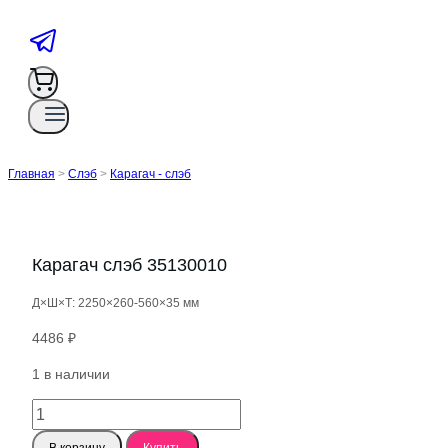
Главная
>
Слэб
>
Карагач - слэб
Карагач слэб 35130010
Д×Ш×Т: 2250×260-560×35 мм
4486
₽
1 в наличии
Количество
товара
В корзину
Купить