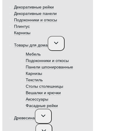
Декоративные рейки
Декоративные панели
Подоконники и откосы
Плинтус
Карнизы
Переключить
Товары для дома
дочернее
меню
Мебель
Подоконники и откосы
Панели шпонированные
Карнизы
Текстиль
Столы столешницы
Вешалки и крючки
Аксессуары
Фасадные рейки
Переключить
Древесина
дочернее
меню
Переключить