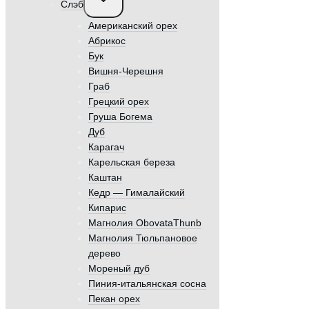
Слэб
дочернее
меню
Американский орех
Абрикос
Бук
Вишня-Черешня
Граб
Грецкий орех
Груша Богема
Дуб
Карагач
Карельская береза
Каштан
Кедр — Гималайский
Кипарис
Магнолия ObovataThunb
Магнолия Тюльпановое
дерево
Мореный дуб
Пиния-итальянская сосна
Пекан орех