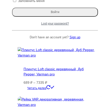
Запомнить меня
Панель стеновая, натуральный шпон, МДФ
16 мм, Varman.pro
Lost your password?
Первоначальная
Текущая
24000
₽
13500
₽
цена
цена:
Этот
Читать далее
Don't have an account yet?
Sign up
составляла
13500 ₽.
товар
24000 ₽.
имеет
Распродажа!
несколько
вариаций.
Опции
можно
Плинтус Loft classic деревянный, Дуб
выбрать
Pepper, Varman.pro
на
странице
Диапазон
689
₽
–
7335
₽
товара.
цен:
Этот
Читать далее
689 ₽
товар
–
имеет
7335 ₽
несколько
вариаций.