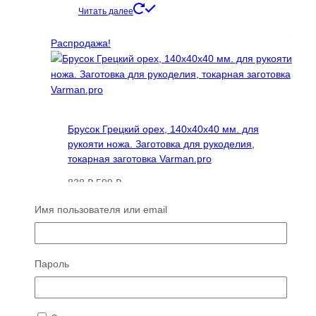
цена
цена:
Читать далее
составляла
1952 ₽.
2788 ₽.
Распродажа!
Брусок Грецкий орех, 140х40х40 мм. для
рукояти ножа. Заготовка для рукоделия,
токарная заготовка Varman.pro
Первоначальная
Текущая
838
₽
599
₽
цена
цена:
Читать далее
Имя пользователя или email
составляла
599 ₽.
838 ₽.
ТОП 100
Пароль
Распродажа!