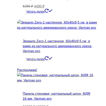
Первоначальная
Текущая
6286
₽
4490
₽
цена
цена:
Читать далее
составляла
4490 ₽.
6286 ₽.
Зеркало Zero-1 настенное, 60х40х9,5 см, в
раме из натурального американского ореха,
Varman.pro
Читать далее
Распродажа!
Панель стеновая, натуральный шпон, МДФ
16 мм, Varman.pro