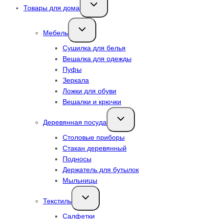
Переключить
Товары для дома
дочернее
меню
Переключить
Мебель
дочернее
меню
Сушилка для белья
Вешалка для одежды
Пуфы
Зеркала
Ложки для обуви
Вешалки и крючки
Переключить
Деревянная посуда
дочернее
меню
Столовые приборы
Стакан деревянный
Подносы
Держатель для бутылок
Мыльницы
Переключить
Текстиль
дочернее
меню
Салфетки