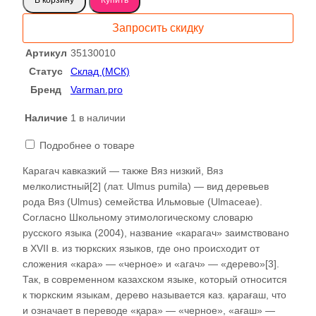
Карагач
слэб
Запросить скидку
35130010
Артикул
35130010
Статус
Склад (МСК)
Бренд
Varman.pro
Наличие
1 в наличии
Подробнее о товаре
Карагач кавказкий — также Вяз низкий, Вяз
мелколистный[2] (лат. Ulmus pumila) — вид деревьев
рода Вяз (Ulmus) семейства Ильмовые (Ulmaceae).
Согласно Школьному этимологическому словарю
русского языка (2004), название «карагач» заимствовано
в XVII в. из тюркских языков, где оно происходит от
сложения «кара» — «черное» и «агач» — «дерево»[3].
Так, в современном казахском языке, который относится
к тюркским языкам, дерево называется каз. қарағаш, что
и означает в переводе «қара» — «черное», «ағаш» —