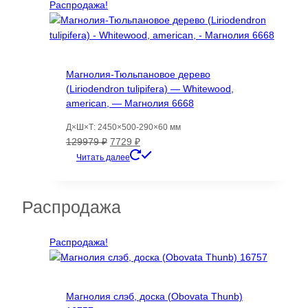
31556 ₽.
Распродажа!
Магнолия-Тюльпановое дерево
(Liriodendron tulipifera) — Whitewood,
american, — Магнолия 6668
Д×Ш×Т: 2450×500-290×60 мм
Первоначальная
Текущая
129979
₽
7729
₽
цена
цена:
Читать далее
составляла
7729 ₽.
129979 ₽.
Распродажа
Распродажа!
Магнолия слэб, доска (Obovata Thunb)