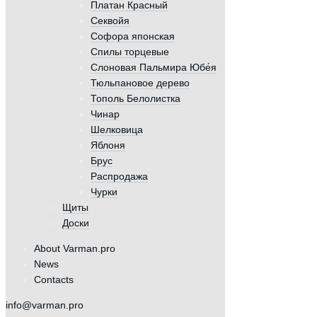
Платан Красный
Секвойя
Софора японская
Спилы торцевые
Слоновая Пальмира Юбе́я
Тюльпановое дерево
Тополь Белолистка
Чинар
Шелковица
Яблоня
Брус
Распродажа
Чурки
Щиты
Доски
About Varman.pro
News
Contacts
info@varman.pro