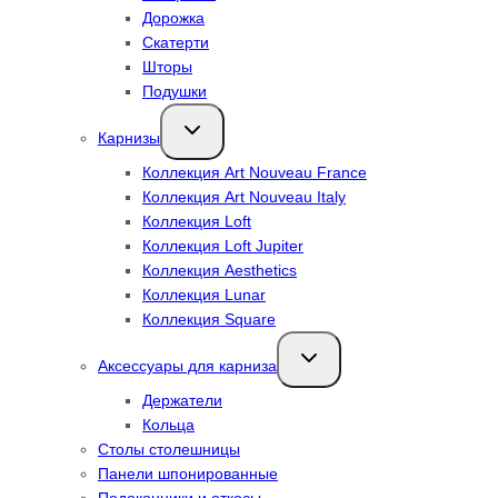
Дорожка
Скатерти
Шторы
Подушки
Переключить
Карнизы
дочернее
меню
Коллекция Art Nouveau France
Коллекция Art Nouveau Italy
Коллекция Loft
Коллекция Loft Jupiter
Коллекция Aesthetics
Коллекция Lunar
Коллекция Square
Переключить
Аксессуары для карниза
дочернее
меню
Держатели
Кольца
Столы столешницы
Панели шпонированные
Подоконники и откосы