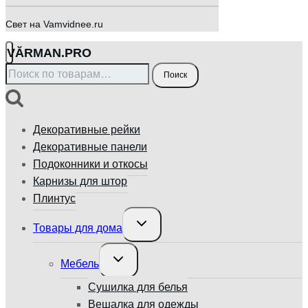
Свет на Vamvidnee.ru
VӐRMAN.PRO
Искать:
Поиск
Декоративные рейки
Декоративные панели
Подоконники и откосы
Карнизы для штор
Плинтус
Переключить
Товары для дома
дочернее
меню
Переключить
Мебель
дочернее
меню
Сушилка для белья
Вешалка для одежды