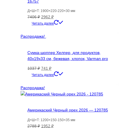
16757
Д×Ш×Т: 1900×220-220×30 мм
Первоначальная
Текущая
7406
₽
2962
₽
цена
цена:
Читать далее
составляла
2962 ₽.
7406 ₽.
Распродажа!
Сумка-шоппер Хелпер, для продуктов,
40х19х33 см, бежевая, хлопок, Varman.pro
Первоначальная
Текущая
1037
₽
741
₽
цена
цена:
Читать далее
составляла
741 ₽.
1037 ₽.
Распродажа!
Америкаский Черный орех 2026 — 120785
Д×Ш×Т: 1200×150-150×35 мм
Первоначальная
Текущая
2788
₽
1952
₽