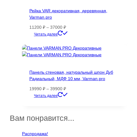
Опции
Рейка VAR декоративная, деревянная,
можно
Varman.pro
выбрать
на
Диапазон
11200
₽
–
37000
₽
странице
цен:
Этот
Читать далее
товара.
11200 ₽
товар
–
имеет
37000 ₽
несколько
вариаций.
Опции
Панель стеновая, натуральный шпон Дуб
можно
Радиальный, МДФ 10 мм, Varman.pro
выбрать
на
Диапазон
19990
₽
–
39900
₽
странице
цен:
Этот
Читать далее
товара.
19990 ₽
товар
–
имеет
39900 ₽
несколько
Вам понравится...
вариаций.
Опции
Распродажа!
можно