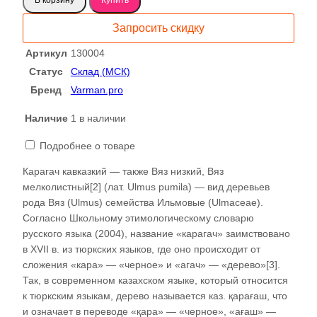
Карагач
слэб
Запросить скидку
130004
Артикул
130004
Статус
Склад (МСК)
Бренд
Varman.pro
Наличие
1 в наличии
Подробнее о товаре
Карагач кавказкий — также Вяз низкий, Вяз
мелколистный[2] (лат. Ulmus pumila) — вид деревьев
рода Вяз (Ulmus) семейства Ильмовые (Ulmaceae).
Согласно Школьному этимологическому словарю
русского языка (2004), название «карагач» заимствовано
в XVII в. из тюркских языков, где оно происходит от
сложения «кара» — «черное» и «агач» — «дерево»[3].
Так, в современном казахском языке, который относится
к тюркским языкам, дерево называется каз. қарағаш, что
и означает в переводе «қара» — «черное», «ағаш» —