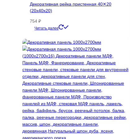
Декоративная рейка пристенная 40✕20
(20х40х20)
754
₽
Этот
Читать далее
товар
имеет
несколько
вариаций.
Опции
можно
выбрать
на
странице
товара.