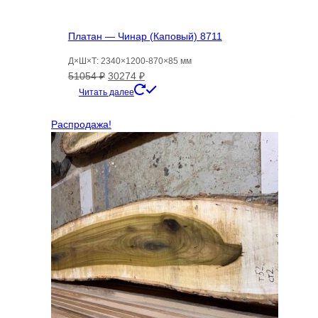
Платан — Чинар (Каповый) 8711
Д×Ш×Т: 2340×1200-870×85 мм
Первоначальная
Текущая
51054
₽
30274
₽
цена
цена:
Читать далее
составляла
30274 ₽.
51054 ₽.
Распродажа!