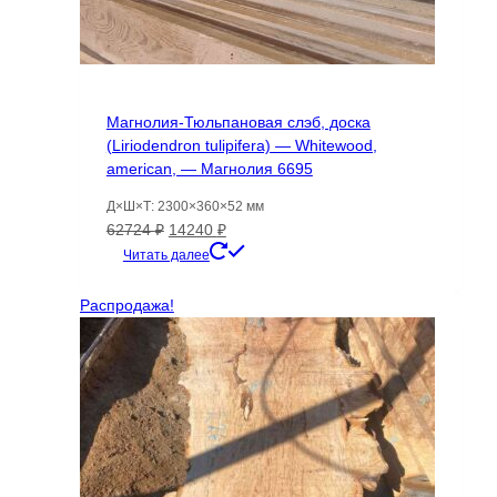
Магнолия-Тюльпановая слэб, доска
(Liriodendron tulipifera) — Whitewood,
american, — Магнолия 6695
Д×Ш×Т: 2300×360×52 мм
Первоначальная
Текущая
62724
₽
14240
₽
цена
цена:
Читать далее
составляла
14240 ₽.
62724 ₽.
Распродажа!