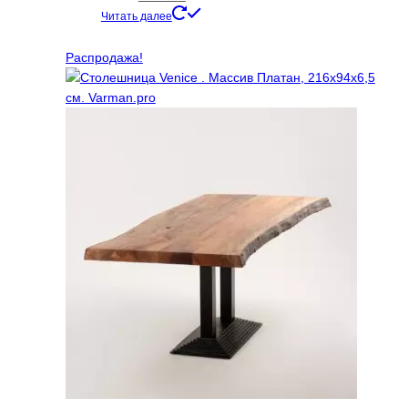
цена
цена:
Этот
Читать далее
составляла
13500 ₽.
товар
24000 ₽.
имеет
Распродажа!
несколько
вариаций.
Опции
можно
выбрать
на
странице
товара.