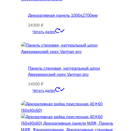
Декоративная панель 1000х2700мм
24300
₽
Этот
Читать далее
товар
имеет
несколько
вариаций.
Опции
Панель стеновая, натуральный шпон
можно
Американский орех Varman.pro
выбрать
на
14500
₽
странице
Этот
Читать далее
товара.
товар
имеет
несколько
вариаций.
Опции
можно