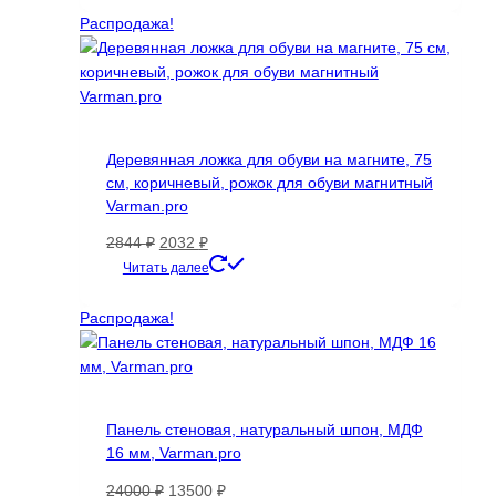
имеет
Распродажа!
несколько
вариаций.
Опции
можно
выбрать
Деревянная ложка для обуви на магните, 75
на
см, коричневый, рожок для обуви магнитный
странице
Varman.pro
товара.
Первоначальная
Текущая
2844
₽
2032
₽
цена
цена:
Читать далее
составляла
2032 ₽.
2844 ₽.
Распродажа!
Панель стеновая, натуральный шпон, МДФ
16 мм, Varman.pro
Первоначальная
Текущая
24000
₽
13500
₽