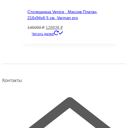
Столешница Venice . Массив Платан,
216х94х6,5 см. Varman.pro
Первоначальная
Текущая
145000
₽
128838
₽
цена
цена:
Читать далее
составляла
128838 ₽.
145000 ₽.
Контакты