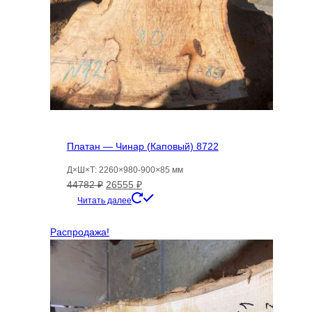
Платан — Чинар (Каповый) 8722
Д×Ш×Т: 2260×980-900×85 мм
Первоначальная
Текущая
44782
₽
26555
₽
цена
цена:
Читать далее
составляла
26555 ₽.
44782 ₽.
Распродажа!