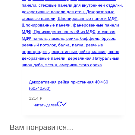
выбрать
на
странице
товара.
Декоративная рейка пристенная 40✕60
(60х40х60)
1214
₽
Этот
Читать далее
товар
имеет
несколько
Вам понравится...
вариаций.