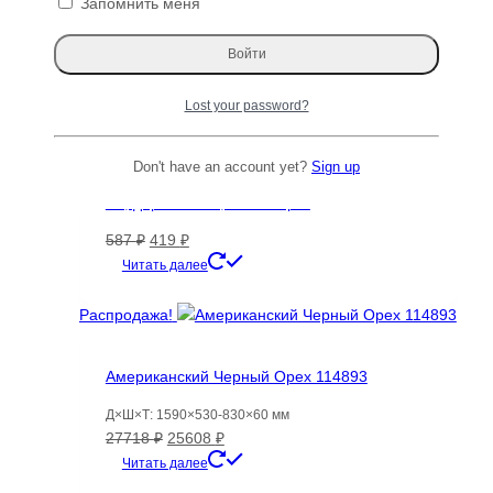
Запомнить меня
цена
цена:
Читать далее
составляла
2724 ₽.
6290 ₽.
Распродажа!
Lost your password?
Don't have an account yet?
Sign up
Мыльница Soapdish-3 бамбук, 13х8,9х1,5
см, деревянная, Varman.pro
Первоначальная
Текущая
587
₽
419
₽
цена
цена:
Читать далее
составляла
419 ₽.
587 ₽.
Распродажа!
Американский Черный Орех 114893
Д×Ш×Т: 1590×530-830×60 мм
Первоначальная
Текущая
27718
₽
25608
₽
цена
цена:
Читать далее
составляла
25608 ₽.