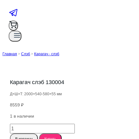
Главная
>
Слэб
>
Карагач - слэб
Карагач слэб 130004
Д×Ш×Т: 2000×540-580×55 мм
8559
₽
1 в наличии
Количество
товара
В корзину
Купить