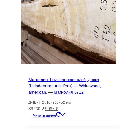
Магнолия-Тюльпановая слэб, доска
(Liriodendron tulipifera) — Whitewood,
american, — Магнолия 6712
Д×Ш×Т: 2510×210×52 мм
Первоначальная
Текущая
39930
₽
9065
₽
цена
цена:
Читать далее
составляла
9065 ₽.
39930 ₽.