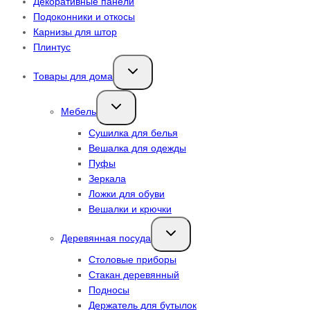
Декоративные панели
Подоконники и откосы
Карнизы для штор
Плинтус
Переключить
Товары для дома
дочернее
меню
Переключить
Мебель
дочернее
меню
Сушилка для белья
Вешалка для одежды
Пуфы
Зеркала
Ложки для обуви
Вешалки и крючки
Переключить
Деревянная посуда
дочернее
меню
Столовые приборы
Стакан деревянный
Подносы
Держатель для бутылок