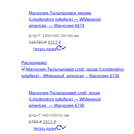
Магнолия-Тюльпановое дерево
(Liriodendron tulipifera) — Whitewood,
american, — Магнолия 6674
Д×Ш×Т: 2350×400-340×60 мм
Первоначальная
Текущая
116783
₽
6313
₽
цена
цена:
Читать далее
составляла
6313 ₽.
116783 ₽.
Распродажа!
Магнолия-Тюльпановая слэб, доска
(Liriodendron tulipifera) — Whitewood,
american, — Магнолия 6736
Д×Ш×Т: 460×330×52 мм
Первоначальная
Текущая
5750
₽
2611
₽
цена
цена:
Читать далее