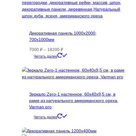
Декоративная панель 1000х2000;
700х1000мм
Диапазон
7000
₽
–
18200
₽
цен:
Этот
Читать далее
7000 ₽
товар
–
имеет
18200 ₽
несколько
вариаций.
Опции
Зеркало Zero-1 настенное, 60х40х9,5 см, в
можно
раме из натурального американского ореха,
выбрать
Varman.pro
на
странице
Читать далее
товара.