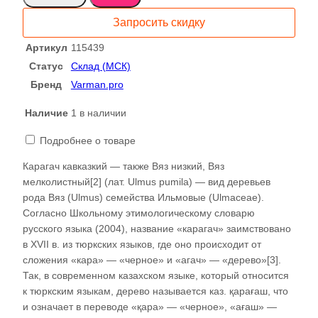
Слэб
Запросить скидку
115439
Артикул
115439
Статус
Склад (МСК)
Бренд
Varman.pro
Наличие
1 в наличии
Подробнее о товаре
Карагач кавказкий — также Вяз низкий, Вяз
мелколистный[2] (лат. Ulmus pumila) — вид деревьев
рода Вяз (Ulmus) семейства Ильмовые (Ulmaceae).
Согласно Школьному этимологическому словарю
русского языка (2004), название «карагач» заимствовано
в XVII в. из тюркских языков, где оно происходит от
сложения «кара» — «черное» и «агач» — «дерево»[3].
Так, в современном казахском языке, который относится
к тюркским языкам, дерево называется каз. қарағаш, что
и означает в переводе «қара» — «черное», «ағаш» —