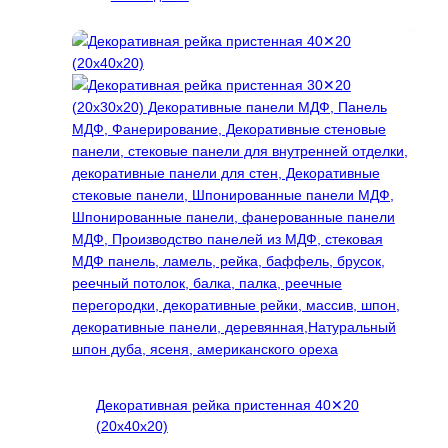
товар
имеет
несколько
вариаций.
Опции
можно
выбрать
на
странице
товара.
Декоративная рейка пристенная 40✕20
(20х40х20)