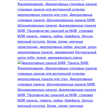
выбрать
на
странице
товара.