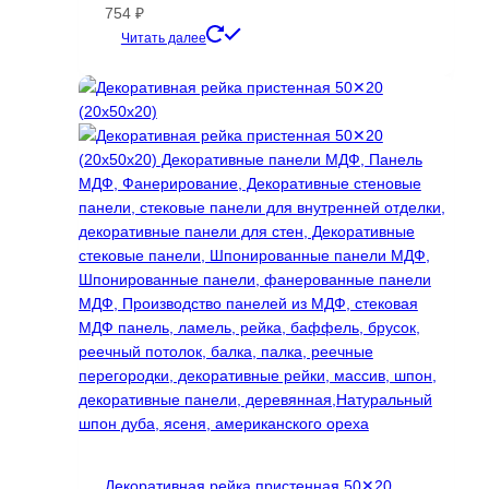
754
₽
Этот
Читать далее
товар
имеет
несколько
вариаций.
Опции
можно
выбрать
на
странице
товара.
Декоративная рейка пристенная 50✕20