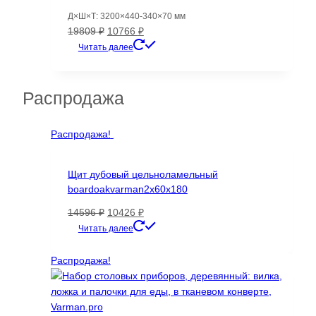
Д×Ш×Т: 3200×440-340×70 мм
Первоначальная
Текущая
19809
₽
10766
₽
цена
цена:
Читать далее
составляла
10766 ₽.
19809 ₽.
Распродажа
Распродажа!
Щит дубовый цельноламельный
boardoakvarman2x60x180
Первоначальная
Текущая
14596
₽
10426
₽
цена
цена:
Читать далее
составляла
10426 ₽.
14596 ₽.
Распродажа!