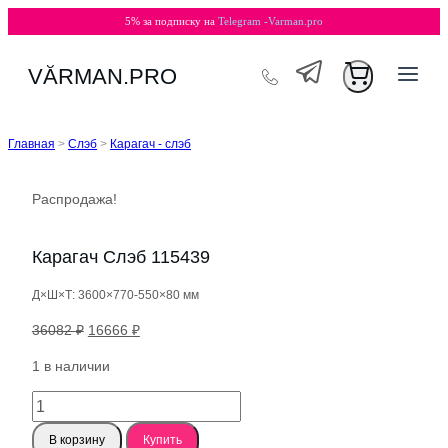
5% за подписку на
Telegram -Varman.pro
Перейти
VӐRMAN.PRO
к
содержимому
Главная
>
Слэб
>
Карагач - слэб
Распродажа!
Карагач Слэб 115439
Д×Ш×Т: 3600×770-550×80 мм
Первоначальная
Текущая
36082
₽
16666
₽
цена
цена:
1 в наличии
составляла
16666 ₽.
36082 ₽.
Количество
товара
В корзину
Купить
Карагач