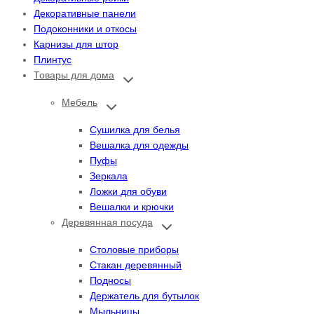
Декоративные панели
Подоконники и откосы
Карнизы для штор
Плинтус
Товары для дома
Переключить
дочернее
меню
Мебель
Переключить
дочернее
меню
Сушилка для белья
Вешалка для одежды
Пуфы
Зеркала
Ложки для обуви
Вешалки и крючки
Деревянная посуда
Переключить
дочернее
меню
Столовые приборы
Стакан деревянный
Подносы
Держатель для бутылок
Мыльницы