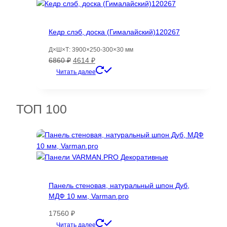
Кедр слэб, доска (Гималайский)120267
Д×Ш×Т: 3900×250-300×30 мм
Первоначальная
Текущая
6860
₽
4614
₽
цена
цена:
Читать далее
составляла
4614 ₽.
6860 ₽.
ТОП 100
Панель стеновая, натуральный шпон Дуб,
МДФ 10 мм, Varman.pro
17560
₽
Этот
Читать далее