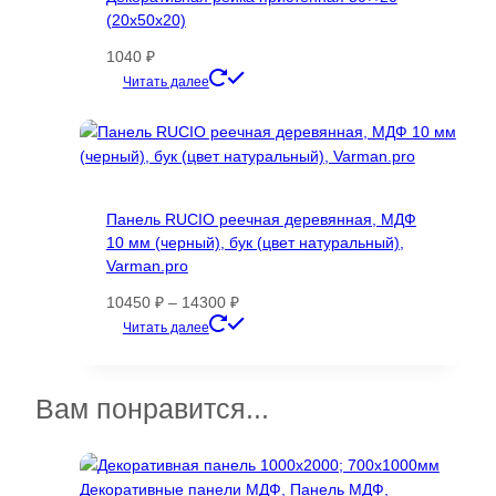
(20х50х20)
1040
₽
Этот
Читать далее
товар
имеет
несколько
вариаций.
Опции
Панель RUCIO реечная деревянная, МДФ
можно
10 мм (черный), бук (цвет натуральный),
выбрать
Varman.pro
на
странице
Диапазон
10450
₽
–
14300
₽
товара.
цен:
Этот
Читать далее
10450 ₽
товар
–
имеет
14300 ₽
несколько
Вам понравится...
вариаций.
Опции
можно