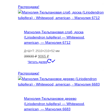
составляла
2611 ₽.
5750 ₽.
Распродажа!
Магнолия-Тюльпановая слэб, доска
(Liriodendron tulipifera) — Whitewood,
american, — Магнолия 6712
Д×Ш×Т: 2510×210×52 мм
Первоначальная
Текущая
39930
₽
9065
₽
цена
цена:
Читать далее
составляла
9065 ₽.
39930 ₽.
Распродажа!
Магнолия-Тюльпановое дерево
(Liriodendron tulipifera) — Whitewood,
american, — Магнолия 6683