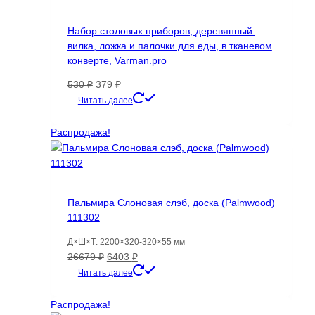
Набор столовых приборов, деревянный:
вилка, ложка и палочки для еды, в тканевом
конверте, Varman.pro
Первоначальная
Текущая
530
₽
379
₽
цена
цена:
Читать далее
составляла
379 ₽.
530 ₽.
Распродажа!
Пальмира Слоновая слэб, доска (Palmwood)
111302
Д×Ш×Т: 2200×320-320×55 мм
Первоначальная
Текущая
26679
₽
6403
₽
цена
цена:
Читать далее
составляла
6403 ₽.
26679 ₽.
Распродажа!