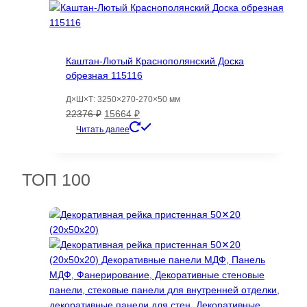
10608 ₽
несколько
вариаций.
Опции
можно
Каштан-Лютый Краснополянский Доска
выбрать
обрезная 115116
на
странице
Д×Ш×Т: 3250×270-270×50 мм
товара.
Первоначальная
Текущая
22376
₽
15664
₽
цена
цена:
Читать далее
составляла
15664 ₽.
22376 ₽.
ТОП 100