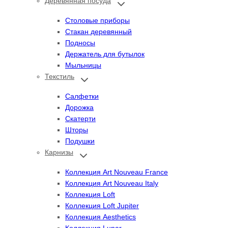
Деревянная посуда
Переключить
дочернее
меню
Столовые приборы
Стакан деревянный
Подносы
Держатель для бутылок
Мыльницы
Текстиль
Переключить
дочернее
меню
Салфетки
Дорожка
Скатерти
Шторы
Подушки
Карнизы
Переключить
дочернее
меню
Коллекция Art Nouveau France
Коллекция Art Nouveau Italy
Коллекция Loft
Коллекция Loft Jupiter
Коллекция Aesthetics
Коллекция Lunar