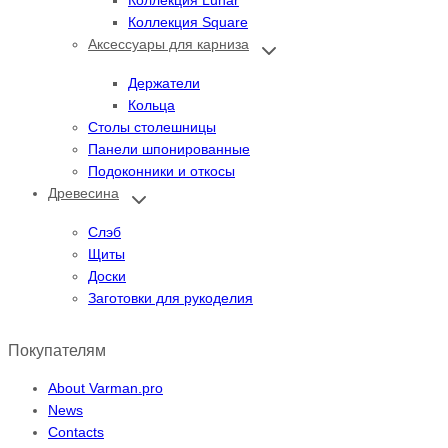
Коллекция Square
Аксессуары для карниза
Переключить
дочернее
меню
Держатели
Кольца
Столы столешницы
Панели шпонированные
Подоконники и откосы
Древесина
Переключить
дочернее
меню
Слэб
Щиты
Доски
Заготовки для рукоделия
Покупателям
About Varman.pro
News
Contacts