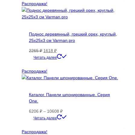
585496 ₽.
Распродажа!
Поднос деревянный, грецкий орех, круглый,
25х25х3 см Varman.pro
Первоначальная
Текущая
2265
₽
1618
₽
цена
цена:
Читать далее
составляла
1618 ₽.
2265 ₽.
Распродажа!
Каталог. Панели шпонированные. Серия
One.
Диапазон
6206
₽
–
10608
₽
цен:
Этот
Читать далее
6206 ₽
товар
–
имеет
Распродажа!