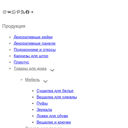
Instagram
ВКонтакте
WhatsApp
Pinterest
RSS-рассылка
Facebook
Telegram
Продукция
Декоративные рейки
Декоративные панели
Подоконники и откосы
Карнизы для штор
Плинтус
Товары для дома
Переключить
дочернее
меню
Мебель
Переключить
дочернее
меню
Сушилка для белья
Вешалка для одежды
Пуфы
Зеркала
Ложки для обуви
Вешалки и крючки