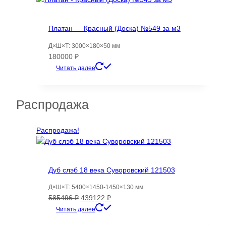
Платан — Красный (Доска) №549 за м3
Д×Ш×Т: 3000×180×50 мм
180000
₽
Читать далее
Распродажа
Распродажа!
Дуб слэб 18 века Суворовский 121503
Д×Ш×Т: 5400×1450-1450×130 мм
Первоначальная
Текущая
585496
₽
439122
₽
цена
цена:
Читать далее
составляла
439122 ₽.