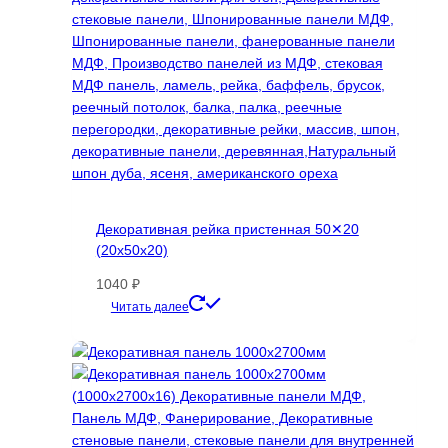
Декоративная рейка пристенная 50✕20
(20х50х20)
1040
₽
Этот
Читать далее
товар
имеет
несколько
вариаций.
Опции
можно