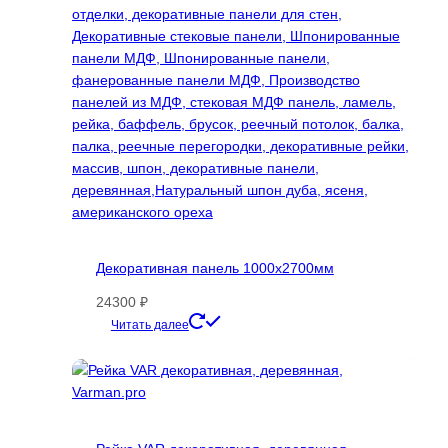
выбрать
на
странице
товара.
Декоративная панель 1000х2700мм
24300
₽
Этот
Читать далее
товар
имеет
несколько
вариаций.
Опции