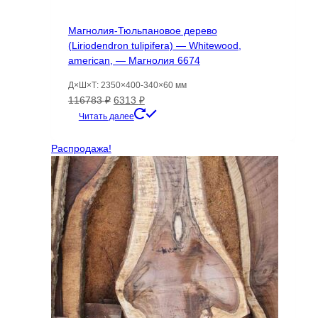
Магнолия-Тюльпановое дерево
(Liriodendron tulipifera) — Whitewood,
american, — Магнолия 6674
Д×Ш×Т: 2350×400-340×60 мм
Первоначальная
Текущая
116783
₽
6313
₽
цена
цена:
Читать далее
составляла
6313 ₽.
116783 ₽.
Распродажа!