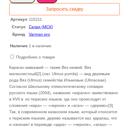
Слэб
Запросить скидку
115211
Артикул
115211
Статус
Склад (МСК)
Бренд
Varman.pro
Наличие
1 в наличии
Подробнее о товаре
Карагач кавказкий — также Вяз низкий, Вяз
мелколистный[2] (лат. Ulmus pumila) — вид деревьев
рода Вяз (Ulmus) семейства Ильмовые (Ulmaceae).
Согласно Школьному этимологическому словарю
русского языка (2004), название «карагач» заимствовано
в XVII в. из тюркских языков, где оно происходит от
сложения «кара» — «черное» и «агач» — «дерево»[3].
Так, в современном казахском языке, который относится
к тюркским языкам, дерево называется каз. қарағаш, что
и означает в переводе «қара» — «черное», «ағаш» —