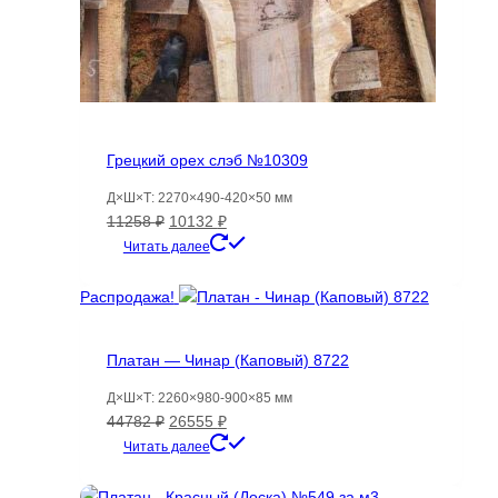
Грецкий орех слэб №10309
Д×Ш×Т: 2270×490-420×50 мм
Первоначальная
Текущая
11258
₽
10132
₽
цена
цена:
Читать далее
составляла
10132 ₽.
11258 ₽.
Распродажа!
Платан — Чинар (Каповый) 8722
Д×Ш×Т: 2260×980-900×85 мм
Первоначальная
Текущая
44782
₽
26555
₽
цена
цена:
Читать далее
составляла
26555 ₽.
44782 ₽.