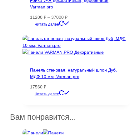
Рейка VAR декоративная, деревянная,
можно
Varman.pro
выбрать
на
Диапазон
11200
₽
–
37000
₽
странице
цен:
Этот
Читать далее
товара.
11200 ₽
товар
–
имеет
37000 ₽
несколько
вариаций.
Опции
можно
Панель стеновая, натуральный шпон Дуб,
выбрать
МДФ 10 мм, Varman.pro
на
странице
17560
₽
товара.
Этот
Читать далее
товар
имеет
несколько
Вам понравится...
вариаций.
Опции
можно