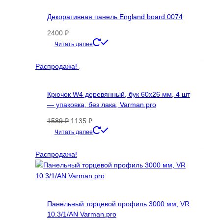
выбрать
на
Декоративная панель England board 0074
странице
2400
₽
товара.
Этот
Читать далее
товар
имеет
Распродажа!
несколько
вариаций.
Крючок W4 деревянный, бук 60х26 мм, 4 шт
Опции
— упаковка, без лака, Varman.pro
можно
выбрать
Первоначальная
Текущая
1589
₽
1135
₽
на
цена
цена:
Читать далее
странице
составляла
1135 ₽.
товара.
1589 ₽.
Распродажа!
Панельный торцевой профиль 3000 мм, VR
10.3/1/AN Varman.pro