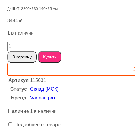
Д×Ш×Т: 2260×330-160×35 мм
3444
₽
1 в наличии
Количество
товара
В корзину
Купить
Карагач
кавказский
слэб,
Артикул
115631
доска
Статус
Склад (МСК)
115631
Бренд
Varman.pro
Наличие
1 в наличии
Подробнее о товаре