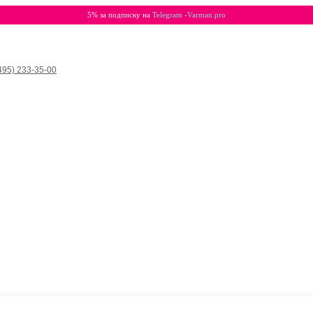
5% за подписку на
Telegram -Varman.pro
495) 233-35-00