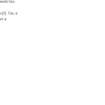
емейства
3]. Так, в
ет в