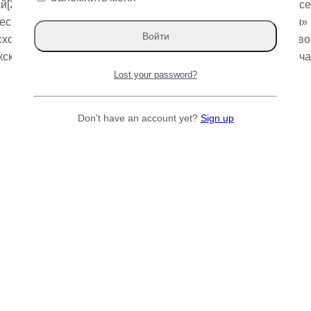
[2] (лат. Ulmus pumila) — вид деревьев рода Вяз (Ulmus) с
скому словарю русского языка (2004), название «карагач»
исходит от сложения «кара» — «черное» и «агач» — «дерево»[
ским языкам, дерево называется каз. қарағаш, что и означа
Lost your password?
Don't have an account yet?
Sign up