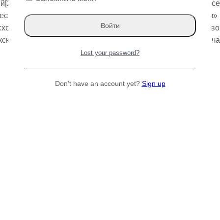
[2] (лат. Ulmus pumila) — вид деревьев рода Вяз (Ulmus) с
скому словарю русского языка (2004), название «карагач»
исходит от сложения «кара» — «черное» и «агач» — «дерево»[
ским языкам, дерево называется каз. қарағаш, что и означа
Lost your password?
Don't have an account yet?
Sign up