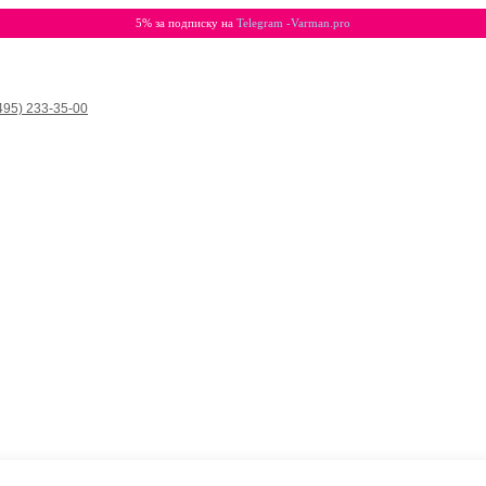
5% за подписку на
Telegram -Varman.pro
495) 233-35-00