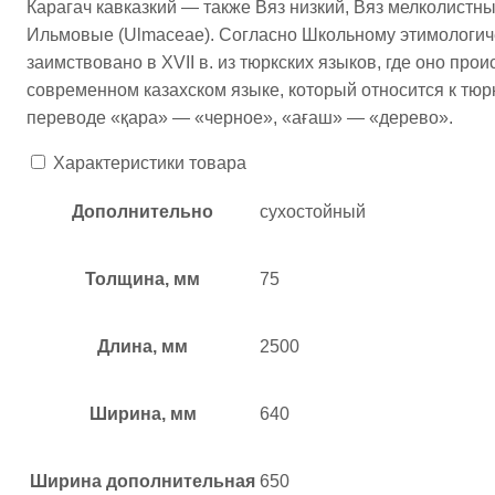
Карагач кавказкий — также Вяз низкий, Вяз мелколистный
Ильмовые (Ulmaceae). Согласно Школьному этимологиче
заимствовано в XVII в. из тюркских языков, где оно про
современном казахском языке, который относится к тюрк
переводе «қара» — «черное», «ағаш» — «дерево».
Характеристики товара
Дополнительно
сухостойный
Толщина, мм
75
Длина, мм
2500
Ширина, мм
640
Ширина дополнительная
650