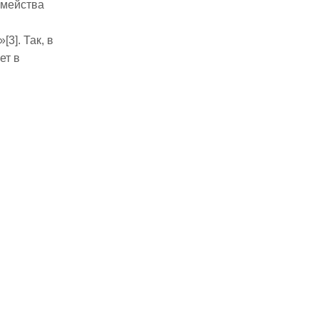
емейства
3]. Так, в
ет в