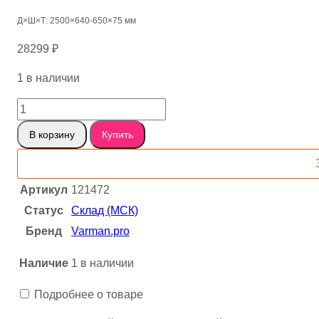
Д×Ш×Т: 2500×640-650×75 мм
28299
₽
1 в наличии
Количество
товара
В корзину
Купить
Карагач
каповый
сухостойный
Артикул
121472
121472
Статус
Склад (МСК)
Бренд
Varman.pro
Наличие
1 в наличии
Подробнее о товаре