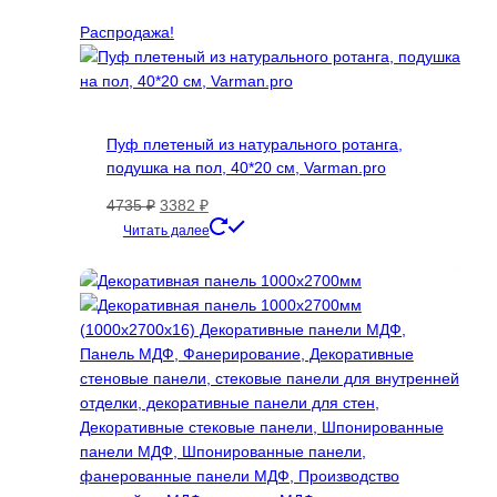
Опции
Распродажа!
можно
выбрать
на
странице
товара.
Пуф плетеный из натурального ротанга,
подушка на пол, 40*20 см, Varman.pro
Первоначальная
Текущая
4735
₽
3382
₽
цена
цена:
Читать далее
составляла
3382 ₽.
4735 ₽.