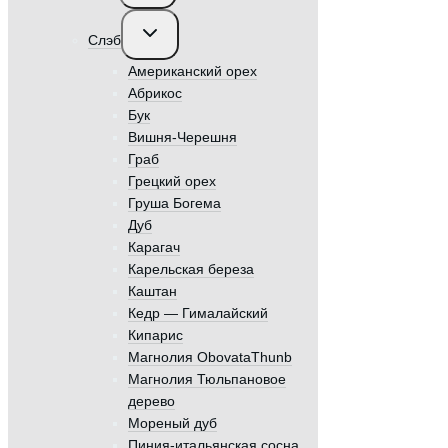
меню
Переключить
Слэб
дочернее
меню
Американский орех
Абрикос
Бук
Вишня-Черешня
Граб
Грецкий орех
Груша Богема
Дуб
Карагач
Карельская береза
Каштан
Кедр — Гималайский
Кипарис
Магнолия ObovataThunb
Магнолия Тюльпановое
дерево
Мореный дуб
Пиния-итальянская сосна