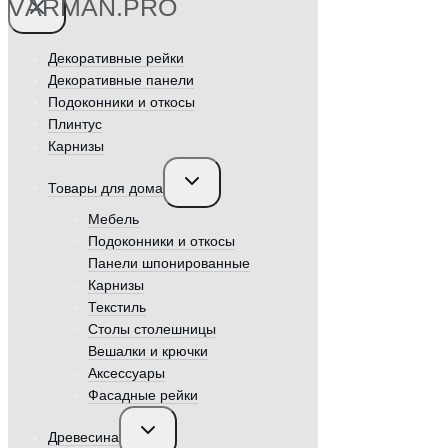
VӐRMAN.PRO
Декоративные рейки
Декоративные панели
Подоконники и откосы
Плинтус
Карнизы
Переключить
Товары для дома
дочернее
меню
Мебель
Подоконники и откосы
Панели шпонированные
Карнизы
Текстиль
Столы столешницы
Вешалки и крючки
Аксессуары
Фасадные рейки
Переключить
Древесина
дочернее