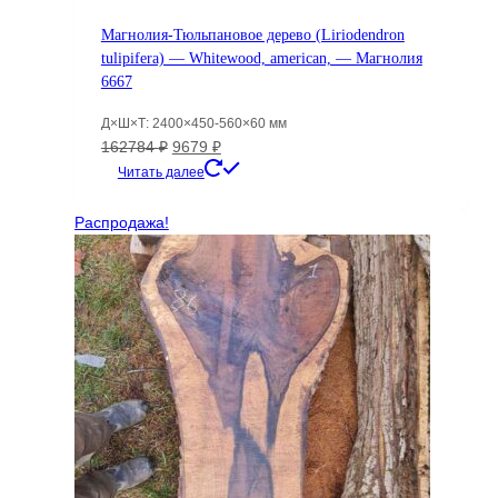
Магнолия-Тюльпановое дерево (Liriodendron
tulipifera) — Whitewood, american, — Магнолия
6667
Д×Ш×Т: 2400×450-560×60 мм
Первоначальная
Текущая
162784
₽
9679
₽
цена
цена:
Читать далее
составляла
9679 ₽.
162784 ₽.
Распродажа!