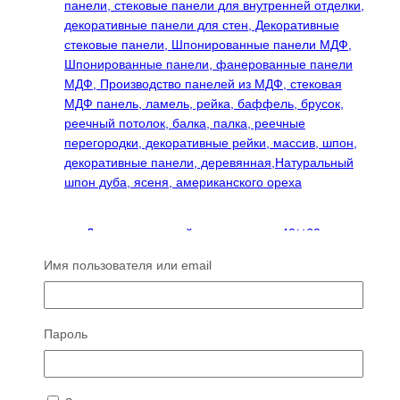
Декоративная рейка пристенная 40✕60
(60х40х60)
Имя пользователя или email
1214
₽
Этот
Читать далее
товар
Пароль
имеет
несколько
вариаций.
Опции