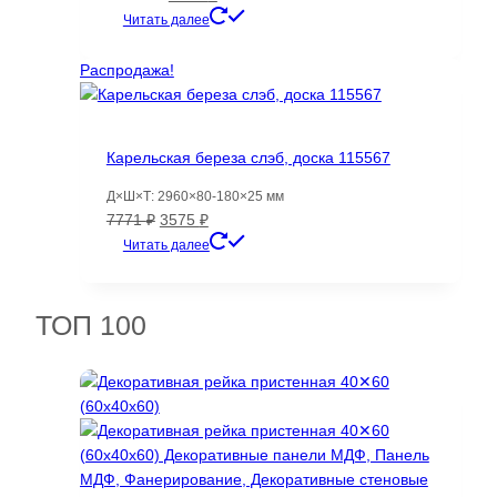
цена
цена:
Читать далее
составляла
9147 ₽.
16938 ₽.
Распродажа!
Карельская береза слэб, доска 115567
Д×Ш×Т: 2960×80-180×25 мм
Первоначальная
Текущая
7771
₽
3575
₽
цена
цена:
Читать далее
составляла
3575 ₽.
7771 ₽.
ТОП 100