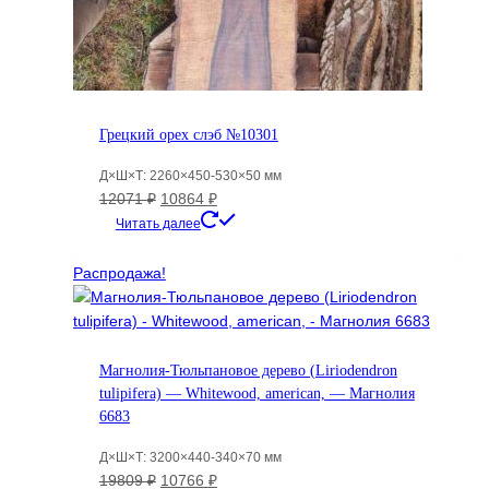
Грецкий орех слэб №10301
Д×Ш×Т: 2260×450-530×50 мм
Первоначальная
Текущая
12071
₽
10864
₽
цена
цена:
Читать далее
составляла
10864 ₽.
12071 ₽.
Распродажа!
Магнолия-Тюльпановое дерево (Liriodendron
tulipifera) — Whitewood, american, — Магнолия
6683
Д×Ш×Т: 3200×440-340×70 мм
Первоначальная
Текущая
19809
₽
10766
₽