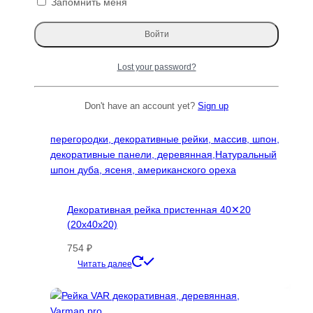
Запомнить меня
можно
выбрать
на
странице
Lost your password?
товара.
Don't have an account yet?
Sign up
Декоративная рейка пристенная 40✕20
(20х40х20)
754
₽
Этот
Читать далее
товар
имеет
несколько