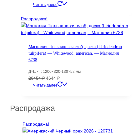
цена
цена:
Читать далее
составляла
10766 ₽.
19809 ₽.
Распродажа!
Магнолия-Тюльпановая слэб, доска (Liriodendron
tulipifera) — Whitewood, american, — Магнолия
6738
Д×Ш×Т: 1200×320-130×52 мм
Первоначальная
Текущая
20454
₽
4644
₽
цена
цена:
Читать далее
составляла
4644 ₽.
20454 ₽.
Распродажа
Распродажа!