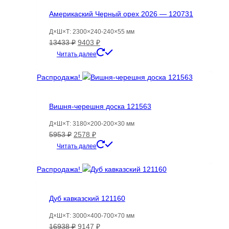
Америкаский Черный орех 2026 — 120731
Д×Ш×Т: 2300×240-240×55 мм
Первоначальная
Текущая
13433
₽
9403
₽
цена
цена:
Читать далее
составляла
9403 ₽.
13433 ₽.
Распродажа!
Вишня-черешня доска 121563
Д×Ш×Т: 3180×200-200×30 мм
Первоначальная
Текущая
5953
₽
2578
₽
цена
цена:
Читать далее
составляла
2578 ₽.
5953 ₽.
Распродажа!
Дуб кавказский 121160
Д×Ш×Т: 3000×400-700×70 мм
Первоначальная
Текущая
16938
₽
9147
₽