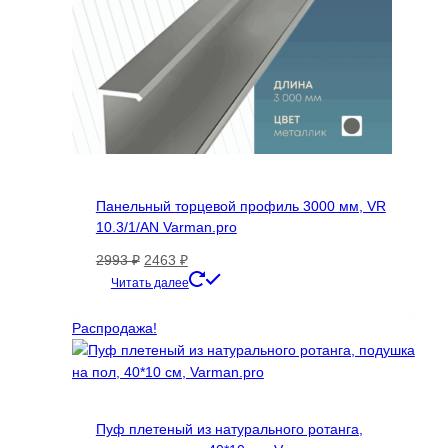
Панельный торцевой профиль 3000 мм, VR
10.3/1/AN Varman.pro
Первоначальная
Текущая
2993
₽
2463
₽
цена
цена:
Этот
Читать далее
составляла
2463 ₽.
товар
2993 ₽.
имеет
Распродажа!
несколько
вариаций.
Опции
можно
Пуф плетеный из натурального ротанга,
выбрать