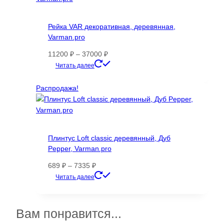
вариаций.
Опции
Рейка VAR декоративная, деревянная,
можно
Varman.pro
выбрать
на
Диапазон
11200
₽
–
37000
₽
странице
цен:
Этот
Читать далее
товара.
11200 ₽
товар
–
имеет
Распродажа!
37000 ₽
несколько
вариаций.
Опции
можно
Плинтус Loft classic деревянный, Дуб
выбрать
Pepper, Varman.pro
на
странице
Диапазон
689
₽
–
7335
₽
товара.
цен:
Этот
Читать далее
689 ₽
товар
–
имеет
7335 ₽
несколько
Вам понравится...
вариаций.