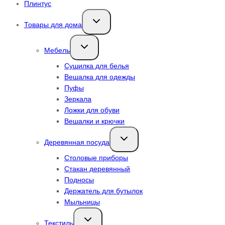
Плинтус
Переключить
Товары для дома
дочернее
меню
Переключить
Мебель
дочернее
меню
Сушилка для белья
Вешалка для одежды
Пуфы
Зеркала
Ложки для обуви
Вешалки и крючки
Переключить
Деревянная посуда
дочернее
меню
Столовые приборы
Стакан деревянный
Подносы
Держатель для бутылок
Мыльницы
Переключить
Текстиль
дочернее