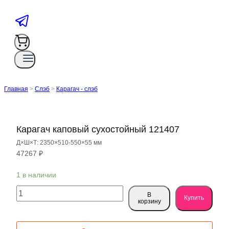
Главная
>
Слэб
>
Карагач - слэб
Карагач каповый сухостойный 121407
Д×Ш×Т: 2350×510-550×55 мм
47267
₽
1 в наличии
Количество
В
Купить
товара
корзину
Карагач
каповый