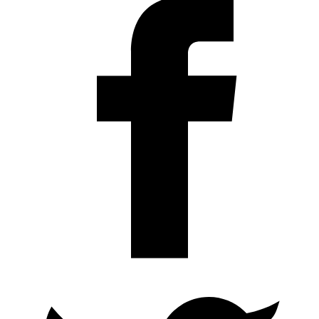
называется каз. қарағаш, что и означает в переводе
Материал
Карагач
«қара» — «черное», «ағаш» — «дерево».