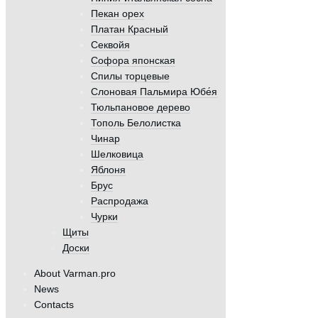
Пекан орех
Платан Красный
Секвойя
Софора японская
Спилы торцевые
Слоновая Пальмира Юбе́я
Тюльпановое дерево
Тополь Белолистка
Чинар
Шелковица
Яблоня
Брус
Распродажа
Чурки
Щиты
Доски
About Varman.pro
News
Contacts