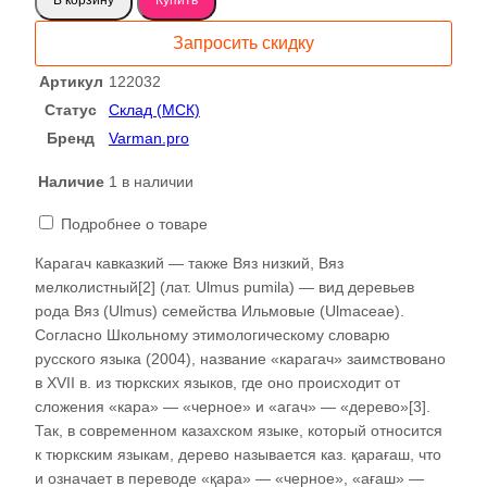
Карагач
2026
Запросить скидку
122032
Артикул
122032
Статус
Склад (МСК)
Бренд
Varman.pro
Наличие
1 в наличии
Подробнее о товаре
Карагач кавказкий — также Вяз низкий, Вяз
мелколистный[2] (лат. Ulmus pumila) — вид деревьев
рода Вяз (Ulmus) семейства Ильмовые (Ulmaceae).
Согласно Школьному этимологическому словарю
русского языка (2004), название «карагач» заимствовано
в XVII в. из тюркских языков, где оно происходит от
сложения «кара» — «черное» и «агач» — «дерево»[3].
Так, в современном казахском языке, который относится
к тюркским языкам, дерево называется каз. қарағаш, что
и означает в переводе «қара» — «черное», «ағаш» —