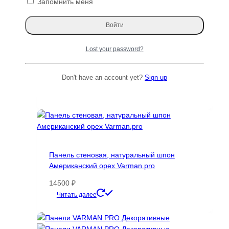
Распродажа!
Запомнить меня
Lost your password?
Панель стеновая, натуральный шпон, МДФ
16 мм, Varman.pro
Don't have an account yet?
Sign up
Первоначальная
Текущая
24000
₽
13500
₽
цена
цена:
Этот
Читать далее
составляла
13500 ₽.
товар
24000 ₽.
имеет
несколько
вариаций.
Опции
Панель стеновая, натуральный шпон
можно
Американский орех Varman.pro
выбрать
на
14500
₽
странице
Этот
Читать далее
товара.
товар
имеет
несколько