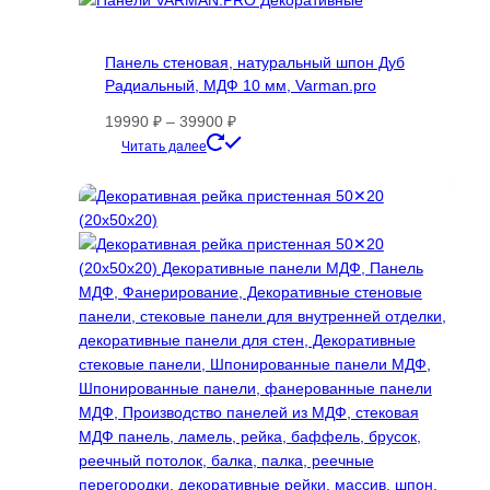
вариаций.
Опции
Панель стеновая, натуральный шпон Дуб
можно
Радиальный, МДФ 10 мм, Varman.pro
выбрать
на
Диапазон
19990
₽
–
39900
₽
странице
цен:
Этот
Читать далее
товара.
19990 ₽
товар
–
имеет
39900 ₽
несколько
вариаций.
Опции
можно
выбрать
на
странице
товара.