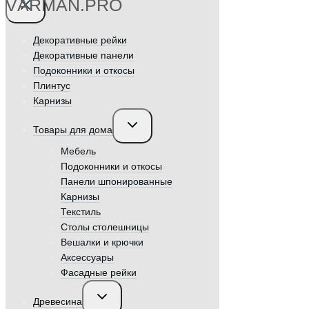
VӐRMAN.PRO
Декоративные рейки
Декоративные панели
Подоконники и откосы
Плинтус
Карнизы
Переключить
Товары для дома
дочернее
меню
Мебель
Подоконники и откосы
Панели шпонированные
Карнизы
Текстиль
Столы столешницы
Вешалки и крючки
Аксессуары
Фасадные рейки
Переключить
Древесина
дочернее