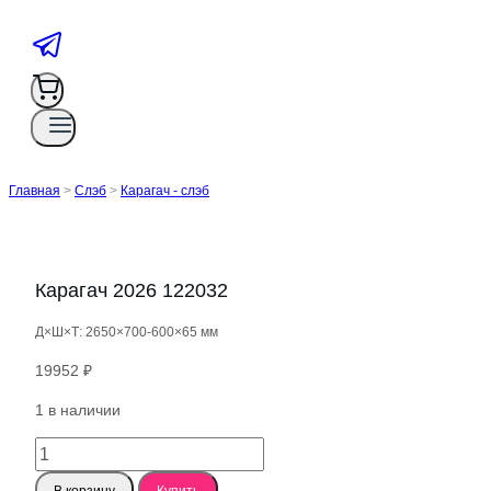
Главная
>
Слэб
>
Карагач - слэб
Карагач 2026 122032
Д×Ш×Т: 2650×700-600×65 мм
19952
₽
1 в наличии
Количество
товара
В корзину
Купить