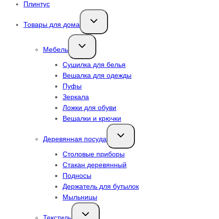
Плинтус
Переключить
Товары для дома
дочернее
меню
Переключить
Мебель
дочернее
меню
Сушилка для белья
Вешалка для одежды
Пуфы
Зеркала
Ложки для обуви
Вешалки и крючки
Переключить
Деревянная посуда
дочернее
меню
Столовые приборы
Стакан деревянный
Подносы
Держатель для бутылок
Мыльницы
Переключить
Текстиль
дочернее