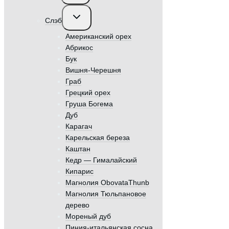
меню
Переключить
Слэб
дочернее
меню
Американский орех
Абрикос
Бук
Вишня-Черешня
Граб
Грецкий орех
Груша Богема
Дуб
Карагач
Карельская береза
Каштан
Кедр — Гималайский
Кипарис
Магнолия ObovataThunb
Магнолия Тюльпановое
дерево
Мореный дуб
Пиния-итальянская сосна