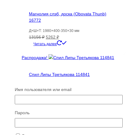
Магнолия слэб, доска (Obovata Thunb)
16772
Д×Ш×Т: 1980×400-350×30 мм
Первоначальная
Текущая
13156
₽
5262
₽
цена
цена:
Читать далее
составляла
5262 ₽.
13156 ₽.
Распродажа!
Спил Липы Третьякова 114841
Д×Ш×Т: 850×750×100 мм
Имя пользователя или email
Первоначальная
Текущая
14469
₽
5064
₽
цена
цена:
Читать далее
составляла
5064 ₽.
14469 ₽.
Пароль
ТОП 100