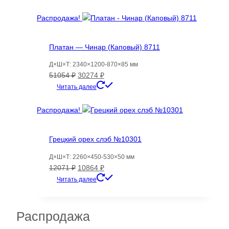
составляла
2611 ₽.
5750 ₽.
Распродажа!
Платан — Чинар (Каповый) 8711
Д×Ш×Т: 2340×1200-870×85 мм
Первоначальная
Текущая
51054
₽
30274
₽
цена
цена:
Читать далее
составляла
30274 ₽.
51054 ₽.
Распродажа!
Грецкий орех слэб №10301
Д×Ш×Т: 2260×450-530×50 мм
Первоначальная
Текущая
12071
₽
10864
₽
цена
цена:
Читать далее
составляла
10864 ₽.
12071 ₽.
Распродажа