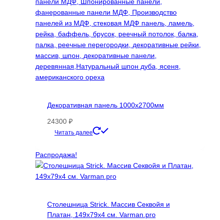
Декоративная панель 1000х2700мм
24300
₽
Этот
Читать далее
товар
имеет
Распродажа!
несколько
вариаций.
Опции
можно
Столешница Strick. Массив Секвойя и
выбрать
Платан, 149х79х4 см. Varman.pro
на