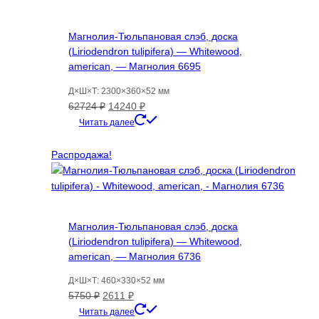
Магнолия-Тюльпановая слэб, доска
(Liriodendron tulipifera) — Whitewood,
american, — Магнолия 6695
Д×Ш×Т: 2300×360×52 мм
Первоначальная
Текущая
62724
₽
14240
₽
цена
цена:
Читать далее
составляла
14240 ₽.
62724 ₽.
Распродажа!
Магнолия-Тюльпановая слэб, доска
(Liriodendron tulipifera) — Whitewood,
american, — Магнолия 6736
Д×Ш×Т: 460×330×52 мм
Первоначальная
Текущая
5750
₽
2611
₽
цена
цена:
Читать далее