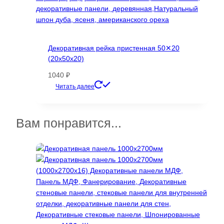
Декоративная рейка пристенная 50✕20
(20х50х20)
1040
₽
Этот
Читать далее
товар
имеет
несколько
Вам понравится...
вариаций.
Опции
можно
выбрать
на
странице
товара.