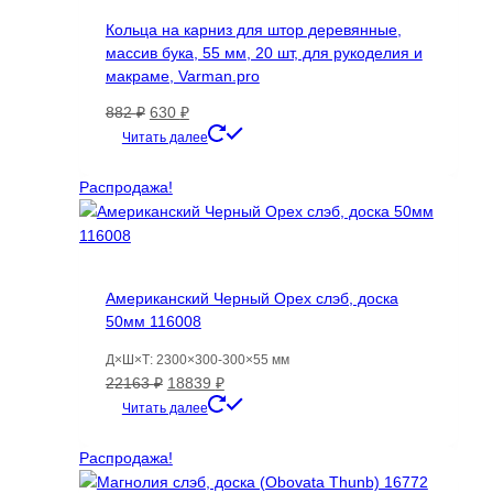
Кольца на карниз для штор деревянные,
массив бука, 55 мм, 20 шт, для рукоделия и
макраме, Varman.pro
Первоначальная
Текущая
882
₽
630
₽
цена
цена:
Читать далее
составляла
630 ₽.
882 ₽.
Распродажа!
Американский Черный Орех слэб, доска
50мм 116008
Д×Ш×Т: 2300×300-300×55 мм
Первоначальная
Текущая
22163
₽
18839
₽
цена
цена:
Читать далее
составляла
18839 ₽.
22163 ₽.
Распродажа!