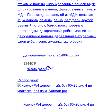
Декоративная панель 1400х800мм
13440
₽
Этот
Читать далее
товар
имеет
Распродажа!
несколько
вариаций.
Опции
можно
Крючок W4 деревянный, бук 60х26 мм, 4 шт
выбрать