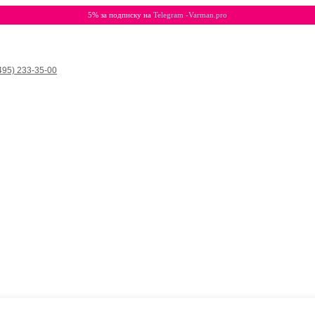
5% за подписку на
Telegram -Varman.pro
495) 233-35-00