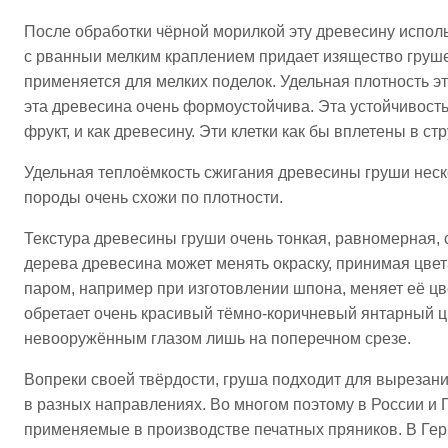
После обработки чёрной морилкой эту древесину исполь
с рванныи мелким краплением придает изящество груше
применяется для мелких поделок. Удельная плотность э
эта древесина очень формоустойчива. Эта устойчивость
фрукт, и как древесину. Эти клетки как бы вплетены в ст
Удельная теплоёмкость сжигания древесины груши неско
породы очень схожи по плотности.
Текстура древесины груши очень тонкая, равномерная,
дерева древесина может менять окраску, принимая цвет
паром, например при изготовлении шпона, меняет её цв
обретает очень красивый тёмно-коричневый янтарный ц
невооружённым глазом лишь на поперечном срезе.
Вопреки своей твёрдости, груша подходит для вырезан
в разных направлениях. Во многом поэтому в России и
применяемые в производстве печатных пряников. В Гер