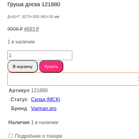
Груша доска 121880
Д×Ш×Т: 3070×300-360×30 мм
Первоначальная
Текущая
9008
₽
4693
₽
цена
цена:
1 в наличии
составляла
4693 ₽.
9008 ₽.
Количество
товара
В корзину
Купить
Груша
доска
121880
Артикул
121880
Статус
Склад (МСК)
Бренд
Varman.pro
Наличие
1 в наличии
Подробнее о товаре