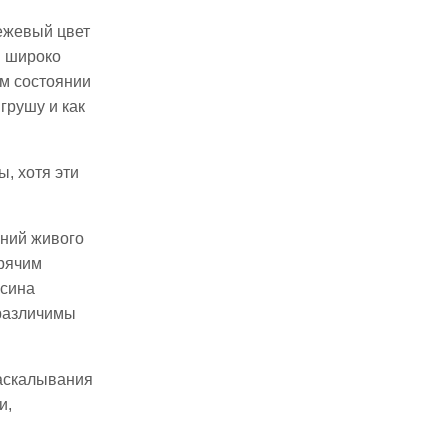
Бежевый цвет
и широко
ом состоянии
грушу и как
, хотя эти
ений живого
орячим
есина
 различимы
раскалывания
и,