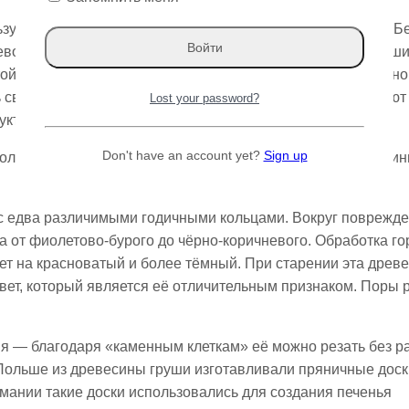
зуют также в качестве заменителя очень дорогого эбена. 
вой текстуре. Твёрдая, тяжёлая и упругая древесина груш
той древесины составляет примерно 740 кг/м³. В высушенн
 связана с наличием «каменных клеток», которые отличают 
Lost your password?
руктуру древесины.
Don't have an account yet?
Sign up
лько ниже, чем аналогичный показатель буковой древесины
 с едва различимыми годичными кольцами. Вокруг поврежд
а от фиолетово-бурого до чёрно-коричневого. Обработка г
ет на красноватый и более тёмный. При старении эта древ
вет, который является её отличительным признаком. Поры
ия — благодаря «каменным клеткам» её можно резать без 
 Польше из древесины груши изготавливали пряничные доск
мании такие доски использовались для создания печенья