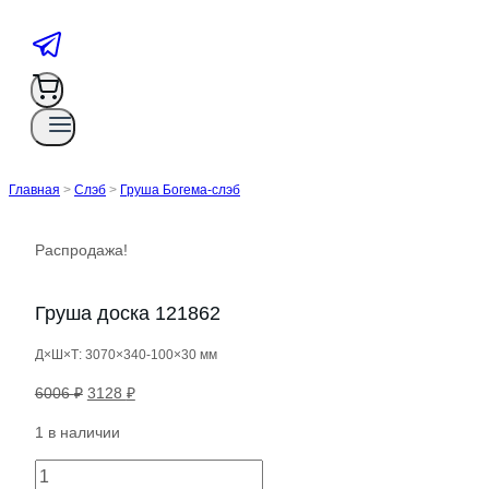
Главная
>
Слэб
>
Груша Богема-слэб
Распродажа!
Груша доска 121862
Д×Ш×Т: 3070×340-100×30 мм
Первоначальная
Текущая
6006
₽
3128
₽
цена
цена:
1 в наличии
составляла
3128 ₽.
6006 ₽.
Количество