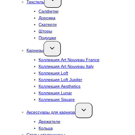
Текстиль
дочернее
меню
Салфетки
Дорожка
Скатерти
Шторы
Подушки
Переключить
Карнизы
дочернее
меню
Коллекция Art Nouveau France
Коллекция Art Nouveau Italy
Коллекция Loft
Коллекция Loft Jupiter
Коллекция Aesthetics
Коллекция Lunar
Коллекция Square
Переключить
Аксессуары для карниза
дочернее
меню
Держатели
Кольца
Столы столешницы