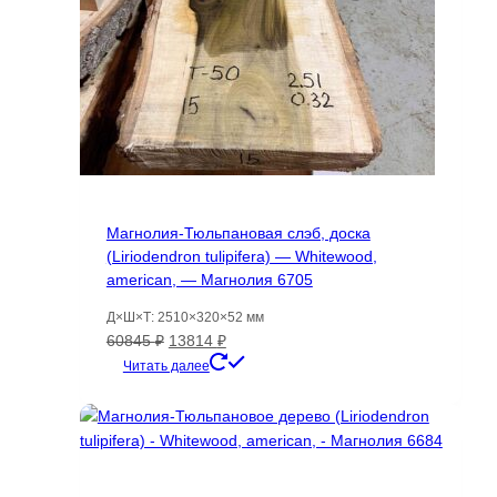
Магнолия-Тюльпановая слэб, доска
(Liriodendron tulipifera) — Whitewood,
american, — Магнолия 6705
Д×Ш×Т: 2510×320×52 мм
Первоначальная
Текущая
60845
₽
13814
₽
цена
цена:
Читать далее
составляла
13814 ₽.
60845 ₽.