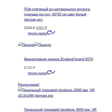
можно
Пуф плетеный из натурального ротанга,
выбрать
подушка на пол, 40*10 см,цвет белый
на
Varman.pro
странице
товара.
Первоначальная
Текущая
3754
₽
2682
₽
цена
цена:
Читать далее
составляла
2682 ₽.
3754 ₽.
Декоративная панель England board 0075
6720
₽
Этот
Читать далее
товар
имеет
Распродажа!
несколько
вариаций.
Опции
можно
Панельный торцевой профиль 3000 мм, VR
выбрать