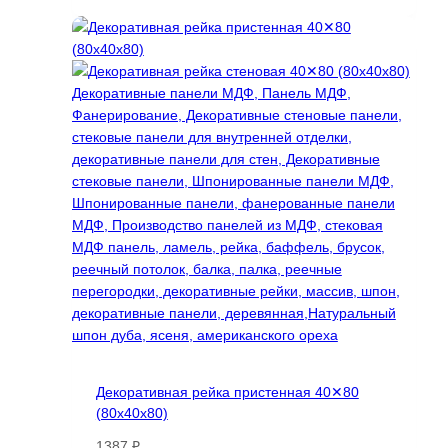
11200 ₽
товар
–
имеет
37000 ₽
несколько
вариаций.
Опции
можно
выбрать
на
странице
товара.
Декоративная рейка пристенная 40✕80
(80х40х80)
1387
₽