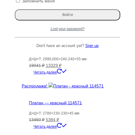
Запомнить меня
Диапазон
1691
₽
–
2008
₽
цен:
Этот
Читать далее
1691 ₽
товар
–
имеет
Распродажа!
Lost your password?
2008 ₽
несколько
вариаций.
Опции
Don't have an account yet?
Sign up
Америкаский Черный орех 2026 — 120728
можно
выбрать
Д×Ш×Т: 2990,000×240-240×55 мм
на
Первоначальная
Текущая
19041
₽
13329
₽
странице
цена
цена:
Читать далее
товара.
составляла
13329 ₽.
19041 ₽.
Распродажа!
Платан — красный 114571
Д×Ш×Т: 2780×230-230×45 мм
Первоначальная
Текущая
13460
₽
5384
₽
цена
цена:
Читать далее
составляла
5384 ₽.