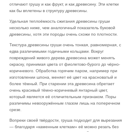
отличают грушу и как фрукт, и как древесину. Эти клетки
как бы вплетены в структуру древесины.
Удельная теплоёмкость сжигания древесины груши
несколько ниже, чем аналогичный показатель буковой
древесины, хотя эти породы очень схожи по плотности.
Текстура древесины груши очень тонкая, равномерная, с
едва различимыми годичными кольцами. Вокруг
повреждений живого дерева древесина может менять
окраску, принимая цвета от фиолетово-бурого до чёрно-
коричневого. Обработка горячим паром, например при
изготовлении шпона, меняет её цвет на красноватый и
более тёмный. При старении эта древесина обретает
очень красивый тёмно-коричневый янтарный цвет,
который является её отличительным признаком. Поры
различимы невооружённым глазом лишь на поперечном
срезе.
Вопреки своей твёрдости, груша подходит для вырезания
— благодаря «каменным клеткам» её можно резать без