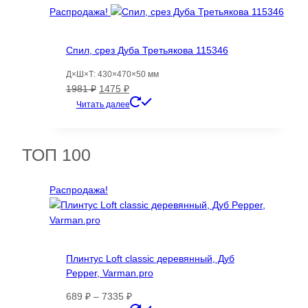
13460 ₽.
Распродажа!
Спил, срез Дуба Третьякова 115346
Д×Ш×Т: 430×470×50 мм
Первоначальная
Текущая
1981
₽
1475
₽
цена
цена:
Читать далее
составляла
1475 ₽.
1981 ₽.
ТОП 100
Распродажа!
Плинтус Loft classic деревянный, Дуб
Pepper, Varman.pro
Диапазон
689
₽
–
7335
₽