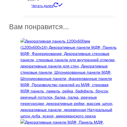
Этот
Читать далее
товар
имеет
несколько
Вам понравится...
вариаций.
Опции
можно
выбрать
на
странице
товара.