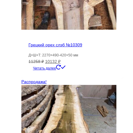
Грецкий орех слэб №10309
Д×Ш×Т: 2270×490-420×50 мм
Первоначальная
Текущая
11258
₽
10132
₽
цена
цена:
Читать далее
составляла
10132 ₽.
11258 ₽.
Распродажа!