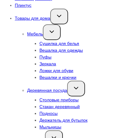
Плинтус
Переключить
Товары для дома
дочернее
меню
Переключить
Мебель
дочернее
меню
Сушилка для белья
Вешалка для одежды
Пуфы
Зеркала
Ложки для обуви
Вешалки и крючки
Переключить
Деревянная посуда
дочернее
меню
Столовые приборы
Стакан деревянный
Подносы
Держатель для бутылок
Мыльницы
Переключить