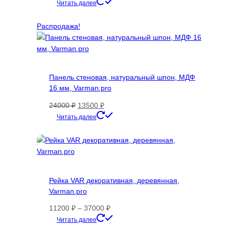
цен:
Этот
Читать далее
689 ₽
товар
–
имеет
Распродажа!
7335 ₽
несколько
вариаций.
Опции
можно
Панель стеновая, натуральный шпон, МДФ
выбрать
16 мм, Varman.pro
на
странице
Первоначальная
Текущая
24000
₽
13500
₽
товара.
цена
цена:
Этот
Читать далее
составляла
13500 ₽.
товар
24000 ₽.
имеет
несколько
вариаций.
Опции
Рейка VAR декоративная, деревянная,
можно
Varman.pro
выбрать
на
Диапазон
11200
₽
–
37000
₽
странице
цен:
Этот
Читать далее
товара.