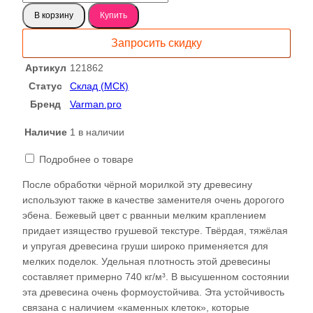
товара
В корзину
Купить
Груша
доска
Запросить скидку
121862
Артикул
121862
Статус
Склад (МСК)
Бренд
Varman.pro
Наличие
1 в наличии
Подробнее о товаре
После обработки чёрной морилкой эту древесину
используют также в качестве заменителя очень дорогого
эбена. Бежевый цвет с рванныи мелким краплением
придает изящество грушевой текстуре. Твёрдая, тяжёлая
и упругая древесина груши широко применяется для
мелких поделок. Удельная плотность этой древесины
составляет примерно 740 кг/м³. В высушенном состоянии
эта древесина очень формоустойчива. Эта устойчивость
связана с наличием «каменных клеток», которые