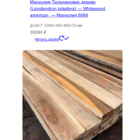
Магнолия-Тюльпановое дерево
(Liriodendron tulipifera) — Whitewood,
american, — Магнолия 6684
Д×Ш×Т: 3300×450-400×70 мм
30084
₽
Читать далее