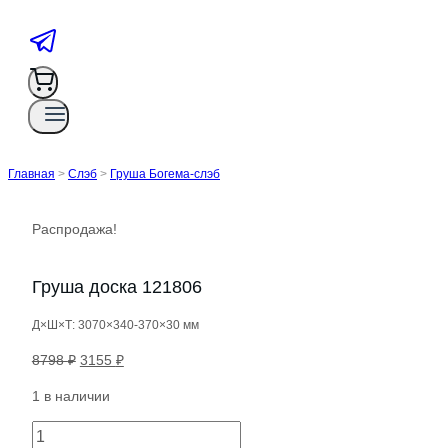
Главная
>
Слэб
>
Груша Богема-слэб
Распродажа!
Груша доска 121806
Д×Ш×Т: 3070×340-370×30 мм
Первоначальная
Текущая
8798
₽
3155
₽
цена
цена:
1 в наличии
составляла
3155 ₽.
8798 ₽.
Количество