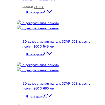
Первоначальная
Текущая
2993
₽
2463
₽
цена
цена:
Этот
Читать далее
составляла
2463 ₽.
товар
2993 ₽.
имеет
несколько
вариаций.
Опции
3D декоративная панель 3DVR-001, массив
можно
ясеня, 100 Х 545 мм
выбрать
на
Читать далее
странице
товара.
3D декоративная панель 3DVR-009, массив
ясеня, 260 Х 680 мм
Читать далее