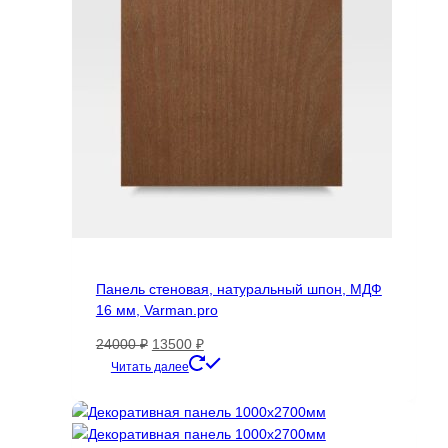
Панель стеновая, натуральный шпон, МДФ
16 мм, Varman.pro
Первоначальная
Текущая
24000
₽
13500
₽
цена
цена:
Этот
Читать далее
составляла
13500 ₽.
товар
24000 ₽.
имеет
несколько