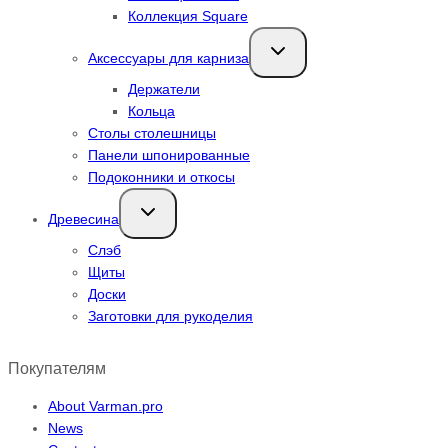
Коллекция Square
Переключить
Аксессуары для карниза
дочернее
меню
Держатели
Кольца
Столы столешницы
Панели шпонированные
Подоконники и откосы
Переключить
Древесина
дочернее
меню
Слэб
Щиты
Доски
Заготовки для рукоделия
Покупателям
About Varman.pro
News