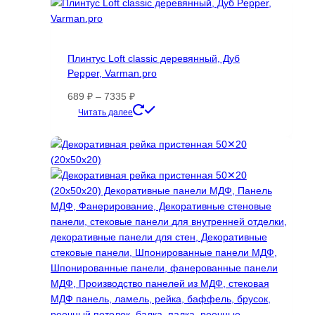
несколько
вариаций.
Опции
можно
Плинтус Loft classic деревянный, Дуб
выбрать
Pepper, Varman.pro
на
странице
Диапазон
689
₽
–
7335
₽
товара.
цен:
Этот
Читать далее
689 ₽
товар
–
имеет
7335 ₽
несколько
вариаций.
Опции
можно
выбрать
на
странице
товара.