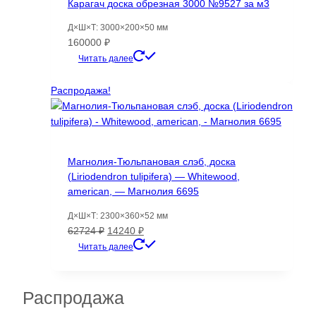
Карагач доска обрезная 3000 №9527 за м3
Д×Ш×Т: 3000×200×50 мм
160000
₽
Читать далее
Распродажа!
Магнолия-Тюльпановая слэб, доска
(Liriodendron tulipifera) — Whitewood,
american, — Магнолия 6695
Д×Ш×Т: 2300×360×52 мм
Первоначальная
Текущая
62724
₽
14240
₽
цена
цена:
Читать далее
составляла
14240 ₽.
62724 ₽.
Распродажа