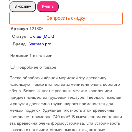
товара
В корзину
Купить
Груша
доска
Запросить скидку
121806
Артикул
121806
Статус
Склад (МСК)
Бренд
Varman.pro
Наличие
1 в наличии
Подробнее о товаре
После обработки чёрной морилкой эту древесину
используют также в качестве заменителя очень дорогого
эбена. Бежевый цвет с рванныи мелким краплением
придает изящество грушевой текстуре. Твёрдая, тяжёлая
и упругая древесина груши широко применяется для
мелких поделок. Удельная плотность этой древесины
составляет примерно 740 кг/м³. В высушенном состоянии
эта древесина очень формоустойчива. Эта устойчивость
связана с наличием «каменных клеток», которые