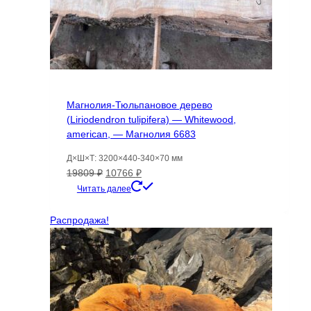
Магнолия-Тюльпановое дерево
(Liriodendron tulipifera) — Whitewood,
american, — Магнолия 6683
Д×Ш×Т: 3200×440-340×70 мм
Первоначальная
Текущая
19809
₽
10766
₽
цена
цена:
Читать далее
составляла
10766 ₽.
19809 ₽.
Распродажа!