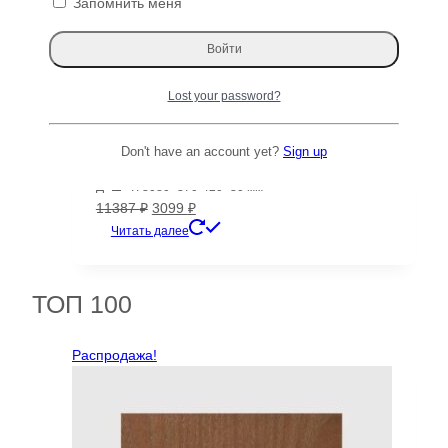
Запомнить меня
Первоначальная
Текущая
10378
₽
5992
₽
цена
цена:
Читать далее
составляла
5992 ₽.
10378 ₽.
Распродажа!
Lost your password?
Вишня-черешня доска 121540
Don't have an account yet?
Sign up
Д×Ш×Т: 3080×370-420×30 мм
Первоначальная
Текущая
11387
₽
3099
₽
цена
цена:
Читать далее
составляла
3099 ₽.
11387 ₽.
ТОП 100
Распродажа!