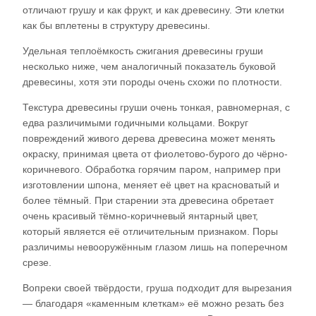
отличают грушу и как фрукт, и как древесину. Эти клетки
как бы вплетены в структуру древесины.
Удельная теплоёмкость сжигания древесины груши
несколько ниже, чем аналогичный показатель буковой
древесины, хотя эти породы очень схожи по плотности.
Текстура древесины груши очень тонкая, равномерная, с
едва различимыми годичными кольцами. Вокруг
повреждений живого дерева древесина может менять
окраску, принимая цвета от фиолетово-бурого до чёрно-
коричневого. Обработка горячим паром, например при
изготовлении шпона, меняет её цвет на красноватый и
более тёмный. При старении эта древесина обретает
очень красивый тёмно-коричневый янтарный цвет,
который является её отличительным признаком. Поры
различимы невооружённым глазом лишь на поперечном
срезе.
Вопреки своей твёрдости, груша подходит для вырезания
— благодаря «каменным клеткам» её можно резать без