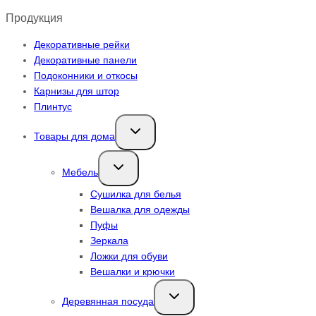
Продукция
Декоративные рейки
Декоративные панели
Подоконники и откосы
Карнизы для штор
Плинтус
Переключить
Товары для дома
дочернее
меню
Переключить
Мебель
дочернее
меню
Сушилка для белья
Вешалка для одежды
Пуфы
Зеркала
Ложки для обуви
Вешалки и крючки
Переключить
Деревянная посуда
дочернее
меню