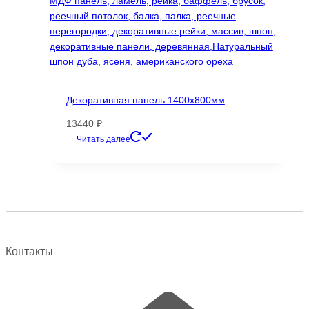
Декоративная панель 1400х800мм
13440
₽
Этот
Читать далее
товар
имеет
несколько
вариаций.
Опции
можно
выбрать
Контакты
на
странице
товара.