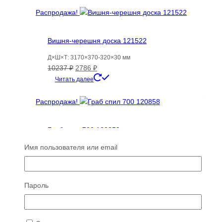
Распродажа!
Вишня-черешня доска 121522
Д×Ш×Т: 3170×370-320×30 мм
Первоначальная
Текущая
10237
₽
2786
₽
цена
цена:
Читать далее
составляла
2786 ₽.
10237 ₽.
Распродажа!
Граб спил 700 120858
Имя пользователя или email
Д×Ш×Т: 720×580×70 мм
Первоначальная
Текущая
5286
₽
3965
₽
цена
цена:
Читать далее
составляла
3965 ₽.
Пароль
5286 ₽.
Распродажа!
Вишня-черешня доска 121547