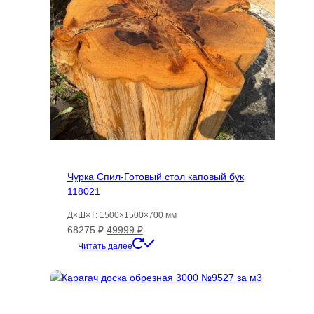
Чурка Спил-Готовый стол каповый бук
118021
Д×Ш×Т: 1500×1500×700 мм
Первоначальная
Текущая
68275
₽
49999
₽
цена
цена:
Читать далее
составляла
49999 ₽.
68275 ₽.