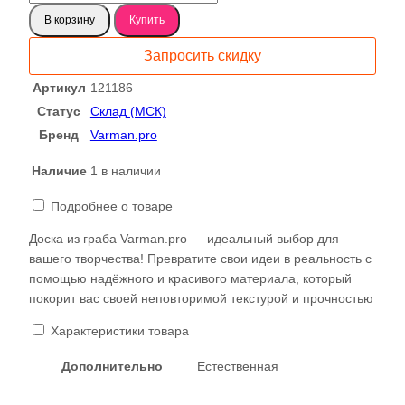
товара
В корзину
Купить
Граб
спил
Запросить скидку
700
121186
Артикул
121186
Статус
Склад (МСК)
Бренд
Varman.pro
Наличие
1 в наличии
Подробнее о товаре
Доска из граба Varman.pro — идеальный выбор для
вашего творчества! Превратите свои идеи в реальность с
помощью надёжного и красивого материала, который
покорит вас своей неповторимой текстурой и прочностью
Характеристики товара
Дополнительно
Естественная