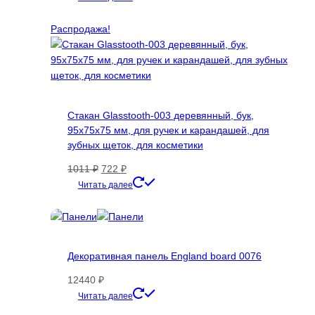
товар
имеет
Распродажа!
несколько
вариаций.
Опции
можно
выбрать
Стакан Glasstooth-003 деревянный, бук,
на
95х75х75 мм, для ручек и карандашей, для
странице
зубных щеток, для косметики
товара.
Первоначальная
Текущая
1011
₽
722
₽
цена
цена:
Читать далее
составляла
722 ₽.
1011 ₽.
Декоративная панель England board 0076
12440
₽
Этот
Читать далее
товар