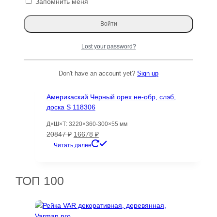
Запомнить меня
Д×Ш×Т: 1070×225-225×70 мм
Первоначальная
Текущая
4550
₽
2894
₽
цена
цена:
Читать далее
составляла
2894 ₽.
4550 ₽.
Lost your password?
Распродажа!
Don't have an account yet?
Sign up
Америкаский Черный орех не-обр, слэб,
доска S 118306
Д×Ш×Т: 3220×360-300×55 мм
Первоначальная
Текущая
20847
₽
16678
₽
цена
цена:
Читать далее
составляла
16678 ₽.
20847 ₽.
ТОП 100