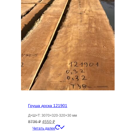
Груша доска 121901
Д×Ш×Т: 3070×320-320×30 мм
Первоначальная
Текущая
8736
₽
4550
₽
цена
цена:
Читать далее