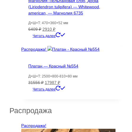
Магнолия-Тюльпановая слэб, доска
(Liriodendron tulipifera) — Whitewood,
american, — Магнолия 6735
Д×Ш×Т: 470×360×52 мм
Первоначальная
Текущая
6409
₽
2910
₽
цена
цена:
Читать далее
составляла
2910 ₽.
6409 ₽.
Распродажа!
Платан — Красный №554
Д×Ш×Т: 2500×800-810×80 мм
Первоначальная
Текущая
31556
₽
17987
₽
цена
цена:
Читать далее
составляла
17987 ₽.
31556 ₽.
Распродажа
Распродажа!