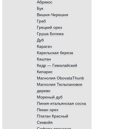
Абрикос
Бук
Вишня-Черешня
Граб
Грецкий орех
Груша Богема
Дуб
Карагач
Карельская береза
Каштан
Кедр — Гималайский
Кипарис
Магнолия ObovataThunb
Магнолия Тюльпановое
дерево
Мореный дуб
Пиния-итальянская сосна
Пекан орех
Платан Красный
Секвойя
Софора японская