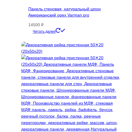
Опции
Панель стеновая, натуральный шпон
можно
Американский орех Varman.pro
выбрать
на
14500
₽
странице
Этот
Читать далее
товара.
товар
имеет
несколько
вариаций.
Опции
можно
выбрать
на
странице
товара.