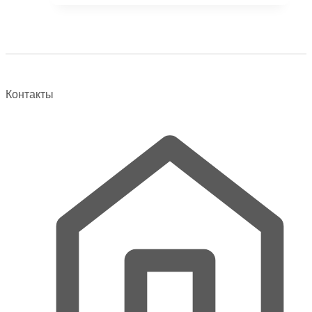
имеет
несколько
вариаций.
Опции
можно
выбрать
Контакты
на
странице
товара.