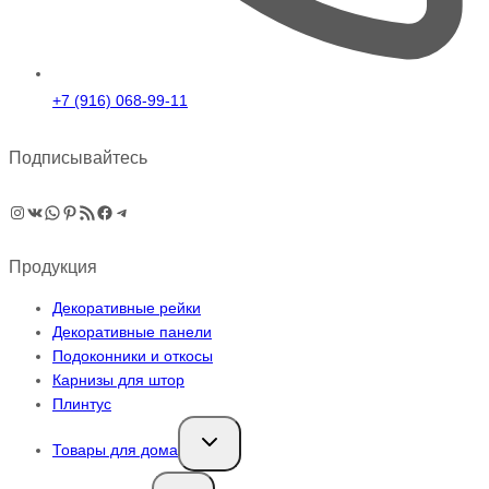
+7 (916) 068-99-11
Подписывайтесь
Instagram
ВКонтакте
WhatsApp
Pinterest
RSS-рассылка
Facebook
Telegram
Продукция
Декоративные рейки
Декоративные панели
Подоконники и откосы
Карнизы для штор
Плинтус
Переключить
Товары для дома
дочернее
меню