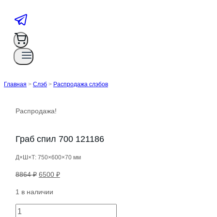
Главная
>
Слэб
>
Распродажа слэбов
Распродажа!
Граб спил 700 121186
Д×Ш×Т: 750×600×70 мм
Первоначальная
Текущая
8864
₽
6500
₽
цена
цена:
1 в наличии
составляла
6500 ₽.
8864 ₽.
Количество