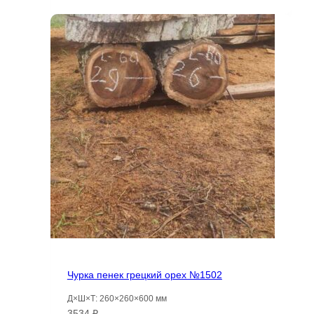
составляла
10766 ₽.
19809 ₽.
Чурка пенек грецкий орех №1502
Д×Ш×Т: 260×260×600 мм
3534
₽