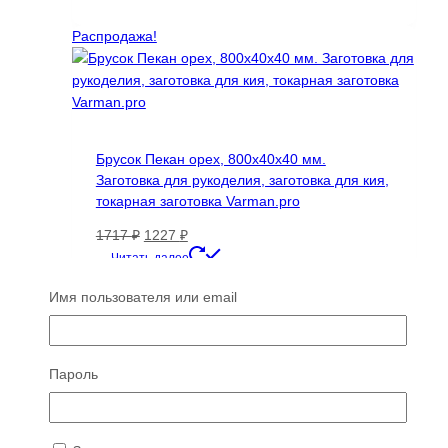
составляла
4550 ₽.
8736 ₽.
Распродажа!
Брусок Пекан орех, 800х40х40 мм.
Заготовка для рукоделия, заготовка для кия,
токарная заготовка Varman.pro
Первоначальная
Текущая
1717
₽
1227
₽
цена
цена:
Читать далее
составляла
1227 ₽.
Имя пользователя или email
1717 ₽.
Распродажа!
Пароль
Черный орех (Грецкий) B Сухой слэб, доска
пареный 1-2-117109