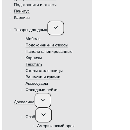
Подоконники и откосы
Плинтус
Карнизы
Переключить
Товары для дома
дочернее
меню
Мебель
Подоконники и откосы
Панели шпонированные
Карнизы
Текстиль
Столы столешницы
Вешалки и крючки
Аксессуары
Фасадные рейки
Переключить
Древесина
дочернее
меню
Переключить
Слэб
дочернее
меню
Американский орех