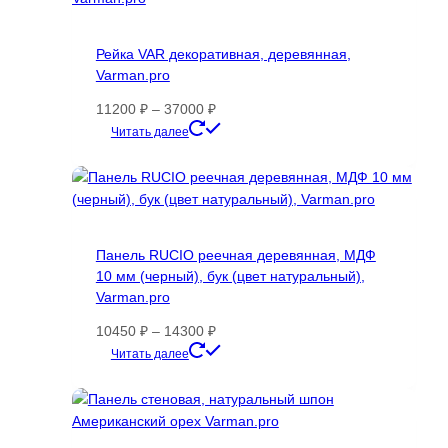
Рейка VAR декоративная, деревянная,
Varman.pro
Диапазон
11200
₽
–
37000
₽
цен:
Этот
Читать далее
11200 ₽
товар
–
имеет
37000 ₽
несколько
вариаций.
Опции
Панель RUCIO реечная деревянная, МДФ
можно
10 мм (черный), бук (цвет натуральный),
выбрать
Varman.pro
на
странице
Диапазон
10450
₽
–
14300
₽
товара.
цен:
Этот
Читать далее
10450 ₽
товар
–
имеет
14300 ₽
несколько
вариаций.