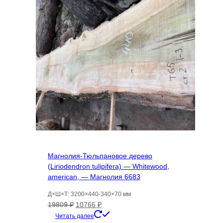
Магнолия-Тюльпановое дерево
(Liriodendron tulipifera) — Whitewood,
american, — Магнолия 6683
Д×Ш×Т: 3200×440-340×70 мм
Первоначальная
Текущая
19809
₽
10766
₽
цена
цена:
Читать далее