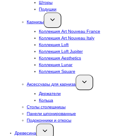
Шторы
Подушки
Переключить
Карнизы
дочернее
меню
Коллекция Art Nouveau France
Коллекция Art Nouveau Italy
Коллекция Loft
Коллекция Loft Jupiter
Коллекция Aesthetics
Коллекция Lunar
Коллекция Square
Переключить
Аксессуары для карниза
дочернее
меню
Держатели
Кольца
Столы столешницы
Панели шпонированные
Подоконники и откосы
Переключить
Древесина
дочернее