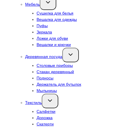
Переключить
Мебель
дочернее
меню
Сушилка для белья
Вешалка для одежды
Пуфы
Зеркала
Ложки для обуви
Вешалки и крючки
Переключить
Деревянная посуда
дочернее
меню
Столовые приборы
Стакан деревянный
Подносы
Держатель для бутылок
Мыльницы
Переключить
Текстиль
дочернее
меню
Салфетки
Дорожка
Скатерти