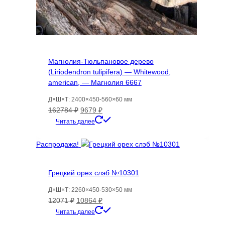
Магнолия-Тюльпановое дерево
(Liriodendron tulipifera) — Whitewood,
american, — Магнолия 6667
Д×Ш×Т: 2400×450-560×60 мм
Первоначальная
Текущая
162784
₽
9679
₽
цена
цена:
Читать далее
составляла
9679 ₽.
162784 ₽.
Распродажа!
Грецкий орех слэб №10301
Д×Ш×Т: 2260×450-530×50 мм
Первоначальная
Текущая
12071
₽
10864
₽
цена
цена:
Читать далее
составляла
10864 ₽.