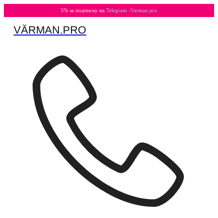
5% за подписку на
Telegram -Varman.pro
VӐRMAN.PRO
Перейти
к
содержимому