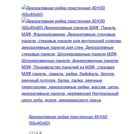
11200 ₽
товар
–
имеет
37000 ₽
несколько
вариаций.
Опции
можно
выбрать
на
странице
товара.
Декоративная рейка пристенная 40✕60
(60х40х60)
1214
₽