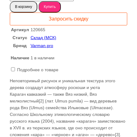
товара
В корзину
Купить
Готовый
стол
Запросить скидку
Чинар
мореный
Артикул
120665
Спил
Статус
Склад (МСК)
120665
Бренд
Varman.pro
Наличие
1 в наличии
Подробнее о товаре
Неповторимый рисунок и уникальная текстура этого
дерева создадут атмосферу роскоши и уюта
Карагач кавказкий — также Вяз низкий, Вяз
мелколистный[2] (лат. Ulmus pumila) — вид деревьев
рода Вяз (Ulmus) семейства Ильмовые (Ulmaceae).
Согласно Школьному этимологическому словарю
русского языка (2004), название «карагач» заимствовано
в XVII в. из тюркских языков, где оно происходит от
сложения «кара» — «черное» и «агач» — «дерево»[3].