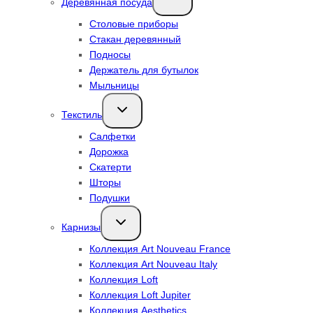
Деревянная посуда
дочернее
меню
Столовые приборы
Стакан деревянный
Подносы
Держатель для бутылок
Мыльницы
Переключить
Текстиль
дочернее
меню
Салфетки
Дорожка
Скатерти
Шторы
Подушки
Переключить
Карнизы
дочернее
меню
Коллекция Art Nouveau France
Коллекция Art Nouveau Italy
Коллекция Loft
Коллекция Loft Jupiter
Коллекция Aesthetics