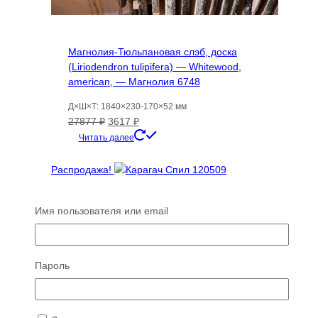
Магнолия-Тюльпановая слэб, доска
(Liriodendron tulipifera) — Whitewood,
american, — Магнолия 6748
Д×Ш×Т: 1840×230-170×52 мм
Первоначальная
Текущая
27877
₽
3617
₽
цена
цена:
Читать далее
составляла
3617 ₽.
27877 ₽.
Распродажа!
Карагач Спил 120509
Имя пользователя или email
Д×Ш×Т: 860×570-470×85 мм
Первоначальная
Текущая
7539
₽
2999
₽
цена
цена:
Пароль
Читать далее
составляла
2999 ₽.
7539 ₽.
Распродажа!