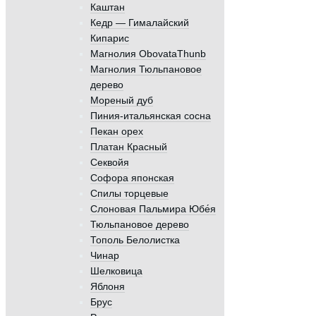
Каштан
Кедр — Гималайский
Кипарис
Магнолия ObovataThunb
Магнолия Тюльпановое
дерево
Мореный дуб
Пиния-итальянская сосна
Пекан орех
Платан Красный
Секвойя
Софора японская
Спилы торцевые
Слоновая Пальмира Юбе́я
Тюльпановое дерево
Тополь Белолистка
Чинар
Шелковица
Яблоня
Брус