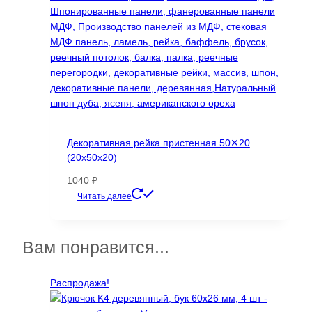
товара.
Декоративная рейка пристенная 50✕20
(20х50х20)
1040
₽
Этот
Читать далее
товар
имеет
несколько
Вам понравится...
вариаций.
Опции
Распродажа!
можно
выбрать