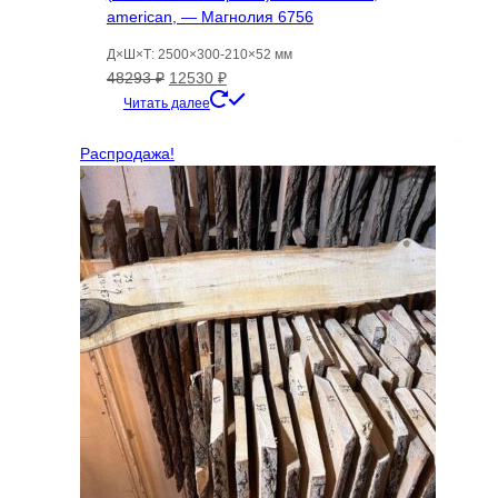
american, — Магнолия 6756
Д×Ш×Т: 2500×300-210×52 мм
Первоначальная
Текущая
48293
₽
12530
₽
цена
цена:
Читать далее
составляла
12530 ₽.
48293 ₽.
Распродажа!