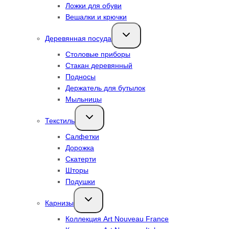
Ложки для обуви
Вешалки и крючки
Переключить
Деревянная посуда
дочернее
меню
Столовые приборы
Стакан деревянный
Подносы
Держатель для бутылок
Мыльницы
Переключить
Текстиль
дочернее
меню
Салфетки
Дорожка
Скатерти
Шторы
Подушки
Переключить
Карнизы
дочернее
меню
Коллекция Art Nouveau France