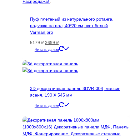
Распродажа!
Пуф плетеный из натурального ротанга,
подушка на пол, 40*20 см,цвет белый
Varman.pro
Первоначальная
Текущая
5179
₽
3699
₽
цена
цена:
Читать далее
составляла
3699 ₽.
5179 ₽.
3D декоративная панель 3DVR-004, массив
ясеня, 190 Х 545 мм
Читать далее