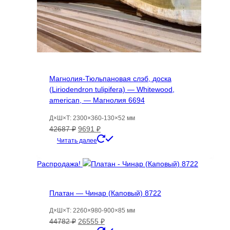
Магнолия-Тюльпановая слэб, доска
(Liriodendron tulipifera) — Whitewood,
american, — Магнолия 6694
Д×Ш×Т: 2300×360-130×52 мм
Первоначальная
Текущая
42687
₽
9691
₽
цена
цена:
Читать далее
составляла
9691 ₽.
42687 ₽.
Распродажа!
Платан — Чинар (Каповый) 8722
Д×Ш×Т: 2260×980-900×85 мм
Первоначальная
Текущая
44782
₽
26555
₽