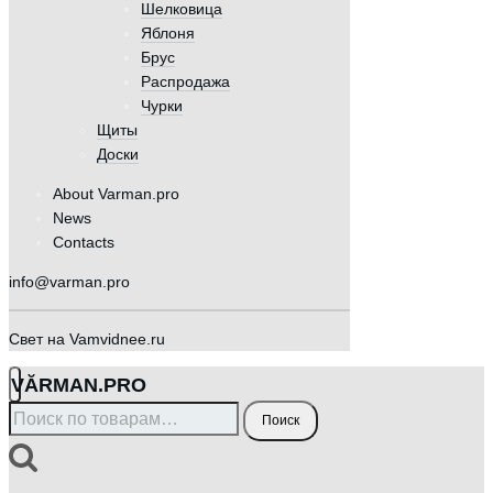
Шелковица
Яблоня
Брус
Распродажа
Чурки
Щиты
Доски
About Varman.pro
News
Contacts
info@varman.pro
Свет на Vamvidnee.ru
VӐRMAN.PRO
Искать:
Поиск