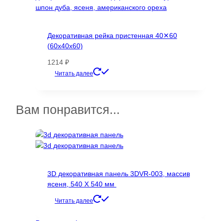
Декоративная рейка пристенная 40✕60
(60х40х60)
1214
₽
Этот
Читать далее
товар
имеет
несколько
Вам понравится...
вариаций.
Опции
можно
выбрать
на
странице
3D декоративная панель 3DVR-003, массив
товара.
ясеня, 540 Х 540 мм
Читать далее