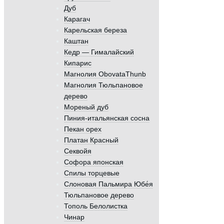
Дуб
Карагач
Карельская береза
Каштан
Кедр — Гималайский
Кипарис
Магнолия ObovataThunb
Магнолия Тюльпановое
дерево
Мореный дуб
Пиния-итальянская сосна
Пекан орех
Платан Красный
Секвойя
Софора японская
Спилы торцевые
Слоновая Пальмира Юбе́я
Тюльпановое дерево
Тополь Белолистка
Чинар