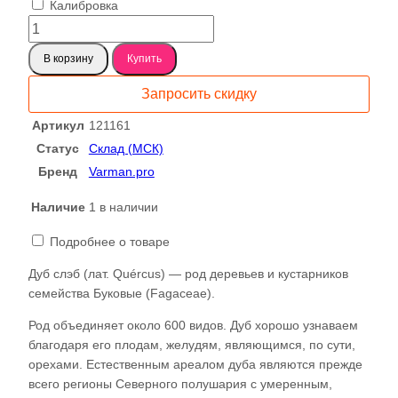
Калибровка
Количество
товара
В корзину
Купить
Дуб
кавказский
Запросить скидку
121161
Артикул
121161
Статус
Склад (МСК)
Бренд
Varman.pro
Наличие
1 в наличии
Подробнее о товаре
Дуб слэб (лат. Quércus) — род деревьев и кустарников
семейства Буковые (Fagaceae).
Род объединяет около 600 видов. Дуб хорошо узнаваем
благодаря его плодам, желудям, являющимся, по сути,
орехами. Естественным ареалом дуба являются прежде
всего регионы Северного полушария с умеренным,