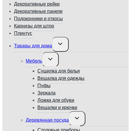
Декоративные рейки
Декоративные панели
Подоконники и откосы
Карнизы для штор
Плинтус
Переключить
Товары для дома
дочернее
меню
Переключить
Мебель
дочернее
меню
Сушилка для белья
Вешалка для одежды
Пуфы
Зеркала
Ложки для обуви
Вешалки и крючки
Переключить
Деревянная посуда
дочернее
меню
Столовые приборы