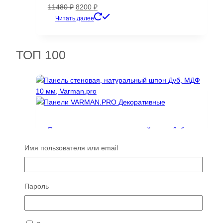
Первоначальная
Текущая
11480
₽
8200
₽
цена
цена:
Читать далее
составляла
8200 ₽.
11480 ₽.
ТОП 100
Панель стеновая, натуральный шпон Дуб,
МДФ 10 мм, Varman.pro
Имя пользователя или email
17560
₽
Этот
Читать далее
товар
Пароль
имеет
несколько
вариаций.
Опции