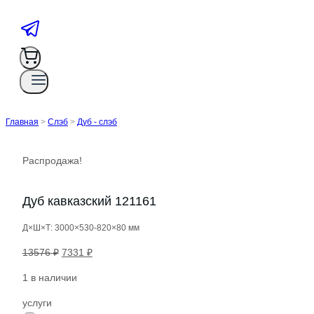
Главная
>
Слэб
>
Дуб - слэб
Распродажа!
Дуб кавказский 121161
Д×Ш×Т: 3000×530-820×80 мм
Первоначальная
Текущая
13576
₽
7331
₽
цена
цена:
1 в наличии
составляла
7331 ₽.
13576 ₽.
услуги