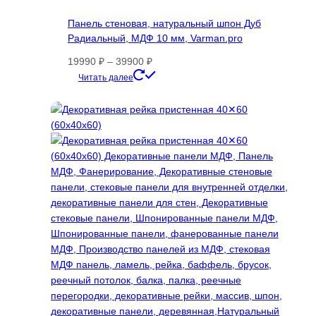
Опции
Панель стеновая, натуральный шпон Дуб
можно
Радиальный, МДФ 10 мм, Varman.pro
выбрать
на
Диапазон
19990
₽
–
39900
₽
странице
цен:
Этот
Читать далее
товара.
19990 ₽
товар
–
имеет
39900 ₽
несколько
вариаций.
Опции
можно
выбрать
на
странице
товара.