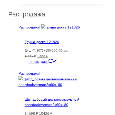
Распродажа
Распродажа!
Груша доска 121826
Д×Ш×Т: 3070×150-150×30 мм
Первоначальная
Текущая
4095
₽
1333
₽
цена
цена:
Читать далее
составляла
1333 ₽.
4095 ₽.
Распродажа!
Щит дубовый цельноламельный
boardoakvarman2x60x180
Первоначальная
Текущая
14596
₽
10426
₽