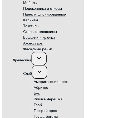
Мебель
Подоконники и откосы
Панели шпонированные
Карнизы
Текстиль
Столы столешницы
Вешалки и крючки
Аксессуары
Фасадные рейки
Переключить
Древесина
дочернее
меню
Переключить
Слэб
дочернее
меню
Американский орех
Абрикос
Бук
Вишня-Черешня
Граб
Грецкий орех
Груша Богема