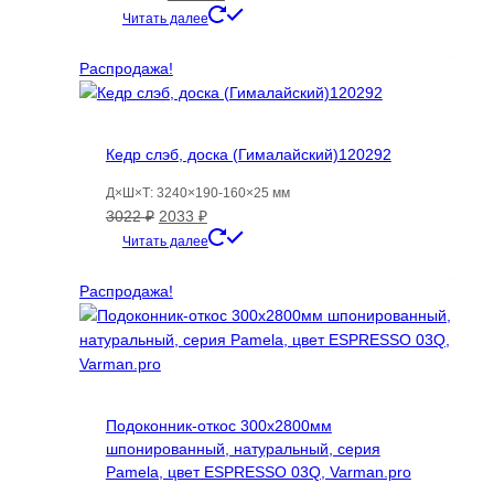
цена
цена:
Читать далее
составляла
10426 ₽.
14596 ₽.
Распродажа!
Кедр слэб, доска (Гималайский)120292
Д×Ш×Т: 3240×190-160×25 мм
Первоначальная
Текущая
3022
₽
2033
₽
цена
цена:
Читать далее
составляла
2033 ₽.
3022 ₽.
Распродажа!
Подоконник-откос 300х2800мм
шпонированный, натуральный, серия
Pamela, цвет ESPRESSO 03Q, Varman.pro