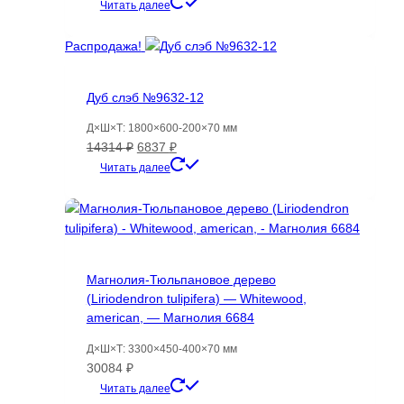
цена
цена:
Читать далее
составляла
26555 ₽.
44782 ₽.
Распродажа!
Дуб слэб №9632-12
Д×Ш×Т: 1800×600-200×70 мм
Первоначальная
Текущая
14314
₽
6837
₽
цена
цена:
Читать далее
составляла
6837 ₽.
14314 ₽.
Магнолия-Тюльпановое дерево
(Liriodendron tulipifera) — Whitewood,
american, — Магнолия 6684
Д×Ш×Т: 3300×450-400×70 мм
30084
₽
Читать далее