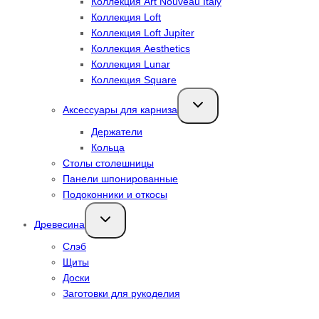
Коллекция Art Nouveau Italy
Коллекция Loft
Коллекция Loft Jupiter
Коллекция Aesthetics
Коллекция Lunar
Коллекция Square
Переключить
Аксессуары для карниза
дочернее
меню
Держатели
Кольца
Столы столешницы
Панели шпонированные
Подоконники и откосы
Переключить
Древесина
дочернее
меню
Слэб
Щиты
Доски
Заготовки для рукоделия