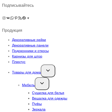
Подписывайтесь
Instagram
ВКонтакте
WhatsApp
Pinterest
RSS-рассылка
Facebook
Telegram
Продукция
Декоративные рейки
Декоративные панели
Подоконники и откосы
Карнизы для штор
Плинтус
Переключить
Товары для дома
дочернее
меню
Переключить
Мебель
дочернее
меню
Сушилка для белья
Вешалка для одежды
Пуфы
Зеркала