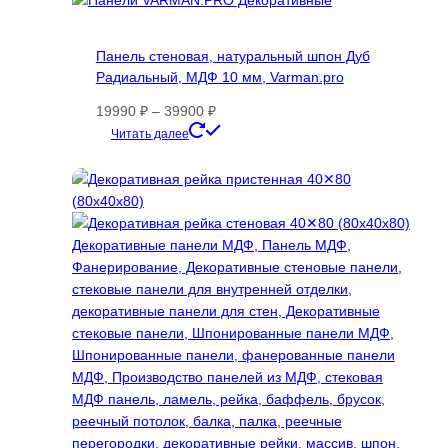
Панель стеновая, натуральный шпон Дуб
Радиальный, МДФ 10 мм, Varman.pro
Диапазон
19990
₽
–
39900
₽
цен:
Этот
Читать далее
19990 ₽
товар
–
имеет
39900 ₽
несколько
вариаций.
Опции
можно
выбрать
на
странице
товара.