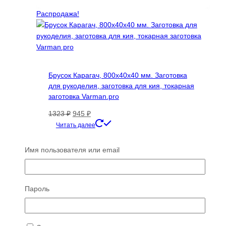
составляла
3187 ₽.
6927 ₽.
Распродажа!
Брусок Карагач, 800х40х40 мм. Заготовка
для рукоделия, заготовка для кия, токарная
заготовка Varman.pro
Первоначальная
Текущая
1323
₽
945
₽
цена
цена:
Читать далее
составляла
945 ₽.
1323 ₽.
Распродажа!
Имя пользователя или email
Дуб кавказский 121159
Пароль
Д×Ш×Т: 2000×500-500×60 мм
Первоначальная
Текущая
7428
₽
4011
₽
цена
цена:
Читать далее