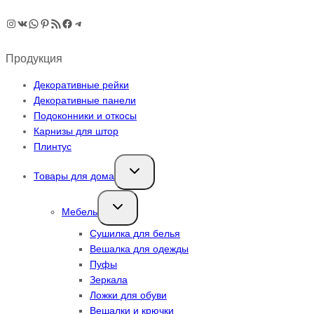
Instagram
ВКонтакте
WhatsApp
Pinterest
RSS-рассылка
Facebook
Telegram
Продукция
Декоративные рейки
Декоративные панели
Подоконники и откосы
Карнизы для штор
Плинтус
Переключить
Товары для дома
дочернее
меню
Переключить
Мебель
дочернее
меню
Сушилка для белья
Вешалка для одежды
Пуфы
Зеркала
Ложки для обуви
Вешалки и крючки