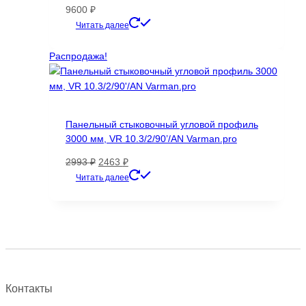
9600
₽
Этот
Читать далее
товар
имеет
Распродажа!
несколько
вариаций.
Опции
можно
Панельный стыковочный угловой профиль
выбрать
3000 мм, VR 10.3/2/90’/AN Varman.pro
на
странице
Первоначальная
Текущая
2993
₽
2463
₽
товара.
цена
цена:
Этот
Читать далее
составляла
2463 ₽.
товар
2993 ₽.
имеет
несколько
вариаций.
Опции
можно
выбрать
Контакты
на