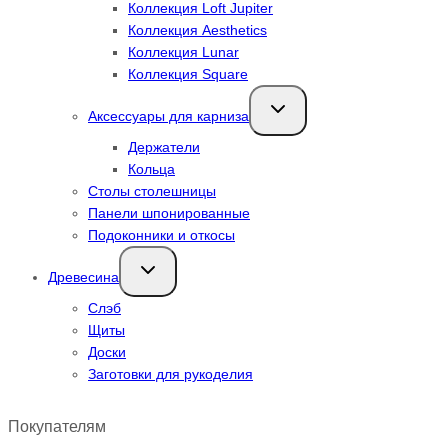
Коллекция Loft Jupiter
Коллекция Aesthetics
Коллекция Lunar
Коллекция Square
Переключить
Аксессуары для карниза
дочернее
меню
Держатели
Кольца
Столы столешницы
Панели шпонированные
Подоконники и откосы
Переключить
Древесина
дочернее
меню
Слэб
Щиты
Доски
Заготовки для рукоделия
Покупателям