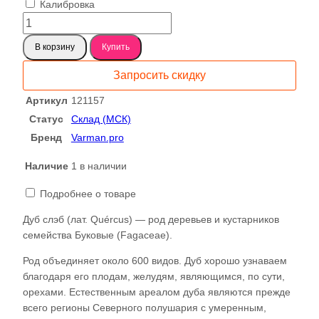
Калибровка
Количество
товара
В корзину
Купить
Дуб
кавказский
Запросить скидку
121157
Артикул
121157
Статус
Склад (МСК)
Бренд
Varman.pro
Наличие
1 в наличии
Подробнее о товаре
Дуб слэб (лат. Quércus) — род деревьев и кустарников
семейства Буковые (Fagaceae).
Род объединяет около 600 видов. Дуб хорошо узнаваем
благодаря его плодам, желудям, являющимся, по сути,
орехами. Естественным ареалом дуба являются прежде
всего регионы Северного полушария с умеренным,