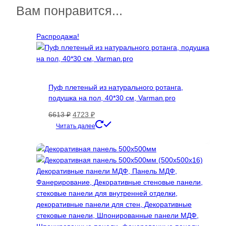
7335 ₽
несколько
Вам понравится...
вариаций.
Опции
Распродажа!
можно
выбрать
на
странице
товара.
Пуф плетеный из натурального ротанга,
подушка на пол, 40*30 см, Varman.pro
Первоначальная
Текущая
6613
₽
4723
₽
цена
цена:
Читать далее
составляла
4723 ₽.
6613 ₽.