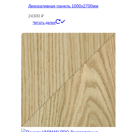
Декоративная панель 1000х2700мм
24300
₽
Этот
Читать далее
товар
имеет
несколько
вариаций.
Опции
можно
выбрать
на
странице
товара.