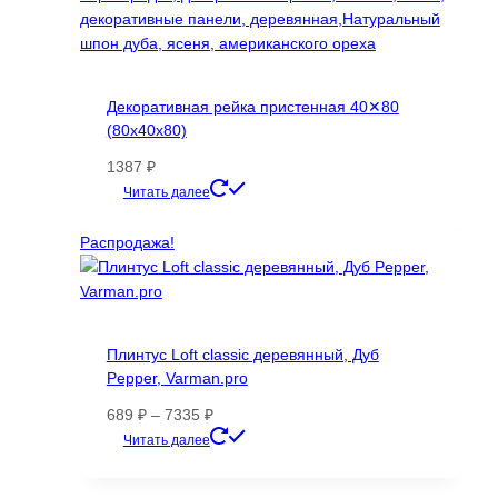
Декоративная рейка пристенная 40✕80
(80х40х80)
1387
₽
Этот
Читать далее
товар
имеет
Распродажа!
несколько
вариаций.
Опции
можно
Плинтус Loft classic деревянный, Дуб
выбрать
Pepper, Varman.pro
на
странице
Диапазон
689
₽
–
7335
₽
товара.
цен:
Этот
Читать далее
689 ₽
товар
–
имеет