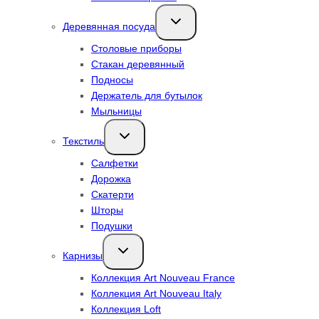
Переключить
Деревянная посуда
дочернее
меню
Столовые приборы
Стакан деревянный
Подносы
Держатель для бутылок
Мыльницы
Переключить
Текстиль
дочернее
меню
Салфетки
Дорожка
Скатерти
Шторы
Подушки
Переключить
Карнизы
дочернее
меню
Коллекция Art Nouveau France
Коллекция Art Nouveau Italy
Коллекция Loft