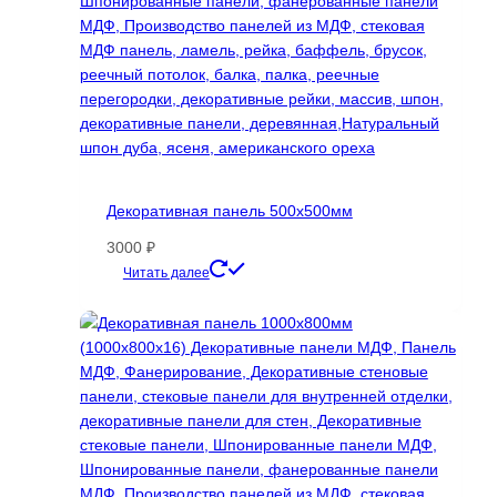
Декоративная панель 500х500мм
3000
₽
Этот
Читать далее
товар
имеет
несколько
вариаций.
Опции
можно
выбрать
на
странице