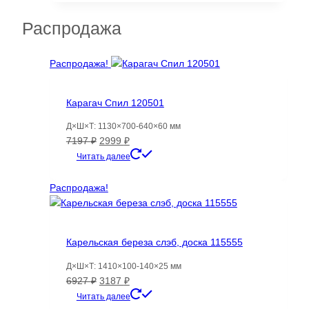
54406 ₽.
Распродажа
Распродажа!
Карагач Спил 120501
Д×Ш×Т: 1130×700-640×60 мм
Первоначальная
Текущая
7197
₽
2999
₽
цена
цена:
Читать далее
составляла
2999 ₽.
7197 ₽.
Распродажа!
Карельская береза слэб, доска 115555
Д×Ш×Т: 1410×100-140×25 мм
Первоначальная
Текущая
6927
₽
3187
₽
цена
цена:
Читать далее