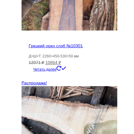
Грецкий орех слэб №10301
Д×Ш×Т: 2260×450-530×50 мм
Первоначальная
Текущая
12071
₽
10864
₽
цена
цена:
Читать далее
составляла
10864 ₽.
12071 ₽.
Распродажа!