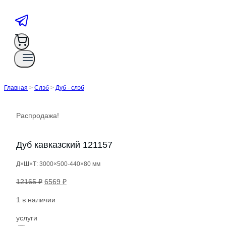
Главная
>
Слэб
>
Дуб - слэб
Распродажа!
Дуб кавказский 121157
Д×Ш×Т: 3000×500-440×80 мм
Первоначальная
Текущая
12165
₽
6569
₽
цена
цена:
1 в наличии
составляла
6569 ₽.
12165 ₽.
услуги