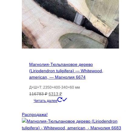
Магнолия-Тюльпановое дерево
(Liriodendron tulipifera) — Whitewood,
american, — Магнолия 6674
Д×Ш×Т: 2350×400-340×60 мм
Первоначальная
Текущая
116783
₽
6313
₽
цена
цена:
Читать далее
составляла
6313 ₽.
116783 ₽.
Распродажа!