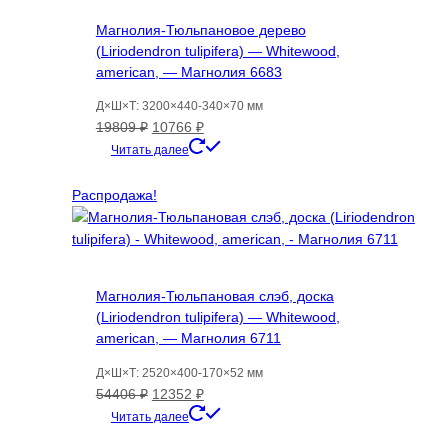
Магнолия-Тюльпановое дерево
(Liriodendron tulipifera) — Whitewood,
american, — Магнолия 6683
Д×Ш×Т: 3200×440-340×70 мм
Первоначальная
Текущая
19809
₽
10766
₽
цена
цена:
Читать далее
составляла
10766 ₽.
19809 ₽.
Распродажа!
Магнолия-Тюльпановая слэб, доска
(Liriodendron tulipifera) — Whitewood,
american, — Магнолия 6711
Д×Ш×Т: 2520×400-170×52 мм
Первоначальная
Текущая
54406
₽
12352
₽
цена
цена:
Читать далее
составляла
12352 ₽.