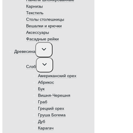
Карнизы
Текстиль
Столы столешницы
Вешалки и крючки
Аксессуары
Фасадные рейки
Переключить
Древесина
дочернее
меню
Переключить
Слэб
дочернее
меню
Американский орех
Абрикос
Бук
Вишня-Черешня
Граб
Грецкий орех
Груша Богема
Дуб
Карагач