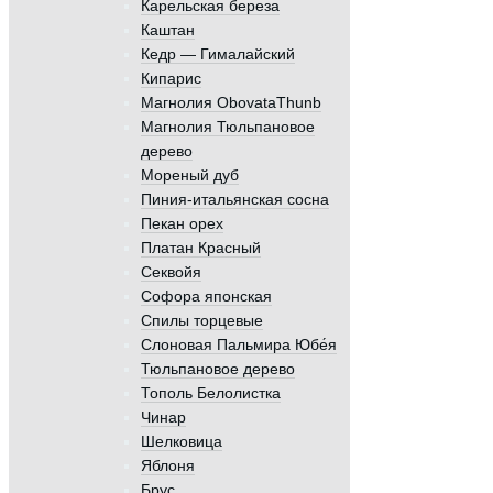
Карельская береза
Каштан
Кедр — Гималайский
Кипарис
Магнолия ObovataThunb
Магнолия Тюльпановое
дерево
Мореный дуб
Пиния-итальянская сосна
Пекан орех
Платан Красный
Секвойя
Софора японская
Спилы торцевые
Слоновая Пальмира Юбе́я
Тюльпановое дерево
Тополь Белолистка
Чинар
Шелковица
Яблоня
Брус