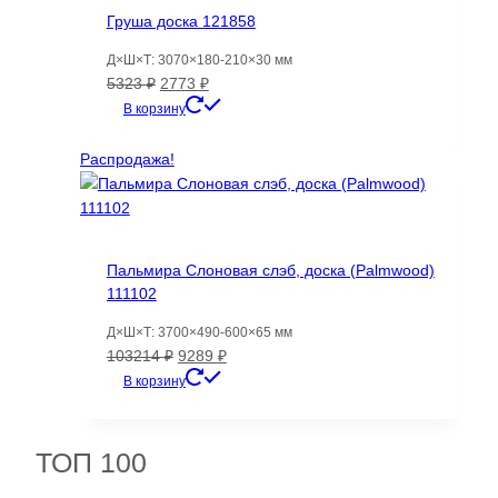
Груша доска 121858
Д×Ш×Т: 3070×180-210×30 мм
Первоначальная
Текущая
5323
₽
2773
₽
цена
цена:
В корзину
составляла
2773 ₽.
5323 ₽.
Распродажа!
Пальмира Слоновая слэб, доска (Palmwood)
111102
Д×Ш×Т: 3700×490-600×65 мм
Первоначальная
Текущая
103214
₽
9289
₽
цена
цена:
В корзину
составляла
9289 ₽.
103214 ₽.
ТОП 100