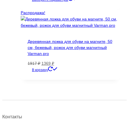
товар
имеет
Распродажа!
несколько
вариаций.
Опции
можно
Деревянная ложка для обуви на магните, 50
выбрать
см, бежевый, рожок для обуви магнитный
на
Varman.pro
странице
товара.
Первоначальная
Текущая
1917
₽
1369
₽
цена
цена:
В корзину
составляла
1369 ₽.
1917 ₽.
Контакты