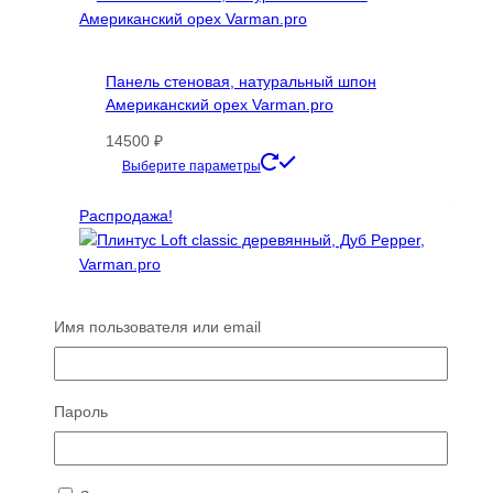
39900 ₽
несколько
вариаций.
Опции
Панель стеновая, натуральный шпон
можно
Американский орех Varman.pro
выбрать
на
14500
₽
странице
Этот
Выберите параметры
товара.
товар
имеет
Распродажа!
несколько
вариаций.
Опции
можно
Плинтус Loft classic деревянный, Дуб
Имя пользователя или email
выбрать
Pepper, Varman.pro
на
странице
Диапазон
689
₽
–
7335
₽
товара.
цен:
Этот
Пароль
Выберите параметры
689 ₽
товар
–
имеет
7335 ₽
несколько
Вам понравится...