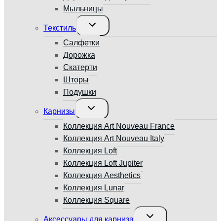
Мыльницы
Переключить
Текстиль
дочернее
меню
Салфетки
Дорожка
Скатерти
Шторы
Подушки
Переключить
Карнизы
дочернее
меню
Коллекция Art Nouveau France
Коллекция Art Nouveau Italy
Коллекция Loft
Коллекция Loft Jupiter
Коллекция Aesthetics
Коллекция Lunar
Коллекция Square
Переключить
Аксессуары для карниза
дочернее