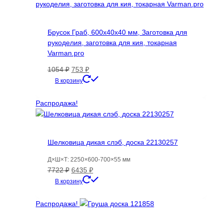
на
странице
товара.
Брусок Граб, 600х40х40 мм, Заготовка для
рукоделия, заготовка для кия, токарная
Varman.pro
Первоначальная
Текущая
1054
₽
753
₽
цена
цена:
В корзину
составляла
753 ₽.
1054 ₽.
Распродажа!
Шелковица дикая слэб, доска 22130257
Д×Ш×Т: 2250×600-700×55 мм
Первоначальная
Текущая
7722
₽
6435
₽
цена
цена:
В корзину
составляла
6435 ₽.
7722 ₽.
Распродажа!