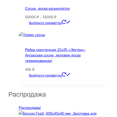
Сосна, доска-калькулятор
Диапазон
50000
₽
–
55000
₽
цен:
Этот
Выберите параметры
50000 ₽
товар
–
имеет
55000 ₽
несколько
вариаций.
Рейка пристенная 15х35 «Экстра»-
Опции
Ангарская сосна, деловая доска
можно
термированная
выбрать
на
495
₽
странице
Этот
Выберите параметры
товара.
товар
имеет
несколько
Распродажа
вариаций.
Опции
Распродажа!
можно
выбрать