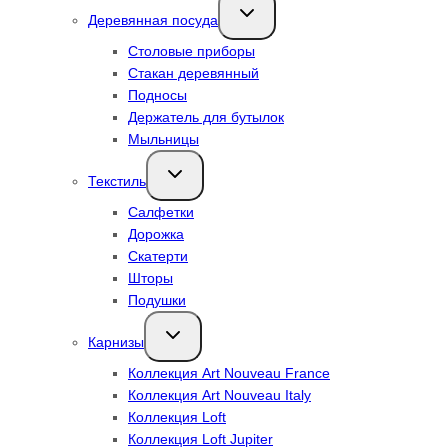
Переключить
Деревянная посуда
дочернее
меню
Столовые приборы
Стакан деревянный
Подносы
Держатель для бутылок
Мыльницы
Переключить
Текстиль
дочернее
меню
Салфетки
Дорожка
Скатерти
Шторы
Подушки
Переключить
Карнизы
дочернее
меню
Коллекция Art Nouveau France
Коллекция Art Nouveau Italy
Коллекция Loft
Коллекция Loft Jupiter