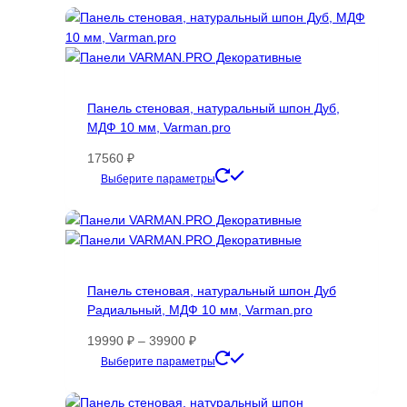
Панель стеновая, натуральный шпон Дуб,
МДФ 10 мм, Varman.pro
17560
₽
Этот
Выберите параметры
товар
имеет
несколько
вариаций.
Опции
Панель стеновая, натуральный шпон Дуб
можно
Радиальный, МДФ 10 мм, Varman.pro
выбрать
на
Диапазон
19990
₽
–
39900
₽
странице
цен:
Этот
Выберите параметры
товара.
19990 ₽
товар
–
имеет