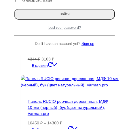
Запомнить меня
вариаций.
Опции
Распродажа!
можно
выбрать
Lost your password?
на
странице
товара.
Пуф плетеный из натурального ротанга,
Don't have an account yet?
Sign up
подушка на пол, 40*10 см, Varman.pro
Первоначальная
Текущая
4344
₽
3103
₽
цена
цена:
В корзину
составляла
3103 ₽.
4344 ₽.
Панель RUCIO реечная деревянная, МДФ
10 мм (черный), бук (цвет натуральный),
Varman.pro
Диапазон
10450
₽
–
14300
₽