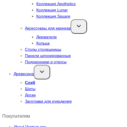
Коллекция Aesthetics
Коллекция Lunar
Коллекция Square
Переключить
Аксессуары для карниза
дочернее
меню
Держатели
Кольца
Столы столешницы
Панели шпонированные
Подоконники и откосы
Переключить
Древесина
дочернее
меню
Слэб
Щиты
Доски
Заготовки для рукоделия
Покупателям
About Varman.pro