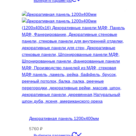
цен:
Этот
Выберите параметры
10450 ₽
товар
–
имеет
14300 ₽
несколько
вариаций.
Опции
можно
выбрать
на
странице
товара.
Декоративная панель 1200х400мм
5760
₽
Этот
Выберите параметры