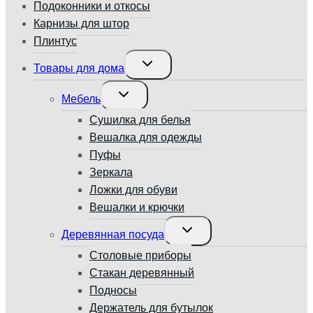
Подоконники и откосы
Карнизы для штор
Плинтус
Переключить
Товары для дома
дочернее
меню
Переключить
Мебель
дочернее
меню
Сушилка для белья
Вешалка для одежды
Пуфы
Зеркала
Ложки для обуви
Вешалки и крючки
Переключить
Деревянная посуда
дочернее
меню
Столовые приборы
Стакан деревянный
Подносы
Держатель для бутылок