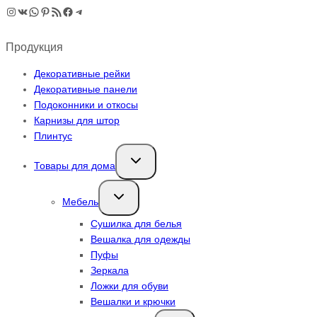
Instagram
ВКонтакте
WhatsApp
Pinterest
RSS-рассылка
Facebook
Telegram
Продукция
Декоративные рейки
Декоративные панели
Подоконники и откосы
Карнизы для штор
Плинтус
Переключить
Товары для дома
дочернее
меню
Переключить
Мебель
дочернее
меню
Сушилка для белья
Вешалка для одежды
Пуфы
Зеркала
Ложки для обуви
Вешалки и крючки