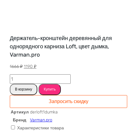
Держатель-кронштейн деревянный для
однорядного карниза Loft, цвет дымка,
Varman.pro
Первоначальная
Текущая
1666
₽
1190
₽
цена
цена:
Количество
составляла
1190 ₽.
товара
1666 ₽.
В корзину
Купить
Держатель-
кронштейн
Запросить скидку
деревянный
для
Артикул
derloft1dumka
однорядного
Бренд
Varman.pro
карниза
Характеристики товара
Loft,