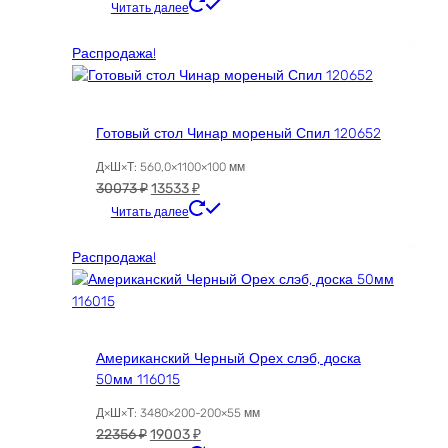
цена
цена:
Читать далее
составляла
606 ₽.
848 ₽.
Распродажа!
Готовый стол Чинар мореный Спил 120652
Д×Ш×Т: 560,0×1100×100 мм
Первоначальная
Текущая
30073
₽
13533
₽
цена
цена:
Читать далее
составляла
13533 ₽.
30073 ₽.
Распродажа!
Американский Черный Орех слэб, доска
50мм 116015
Д×Ш×Т: 3480×200-200×55 мм
Первоначальная
Текущая
22356
₽
19003
₽