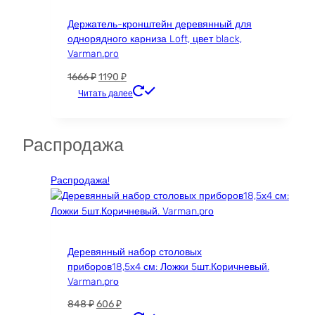
Держатель-кронштейн деревянный для
однорядного карниза Loft, цвет black,
Varman.pro
Первоначальная
Текущая
1666
₽
1190
₽
цена
цена:
Читать далее
составляла
1190 ₽.
1666 ₽.
Распродажа
Распродажа!
Деревянный набор столовых
приборов18,5х4 см: Ложки 5шт.Коричневый.
Varman.prо
Первоначальная
Текущая
848
₽
606
₽