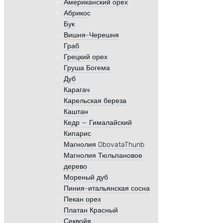
Американский орех
Абрикос
Бук
Вишня-Черешня
Граб
Грецкий орех
Груша Богема
Дуб
Карагач
Карельская береза
Каштан
Кедр — Гималайский
Кипарис
Магнолия ObovataThunb
Магнолия Тюльпановое
дерево
Мореный дуб
Пиния-итальянская сосна
Пекан орех
Платан Красный
Секвойя