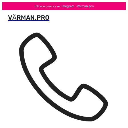
5% за подписку на
Telegram -Varman.pro
VӐRMAN.PRO
Перейти
к
содержимому