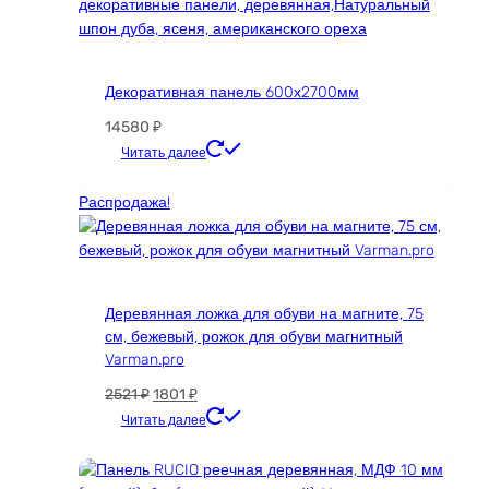
Декоративная панель 600х2700мм
14580
₽
Этот
Читать далее
товар
имеет
Распродажа!
несколько
вариаций.
Опции
можно
Деревянная ложка для обуви на магните, 75
выбрать
см, бежевый, рожок для обуви магнитный
на
Varman.pro
странице
товара.
Первоначальная
Текущая
2521
₽
1801
₽
цена
цена:
Читать далее
составляла
1801 ₽.
2521 ₽.