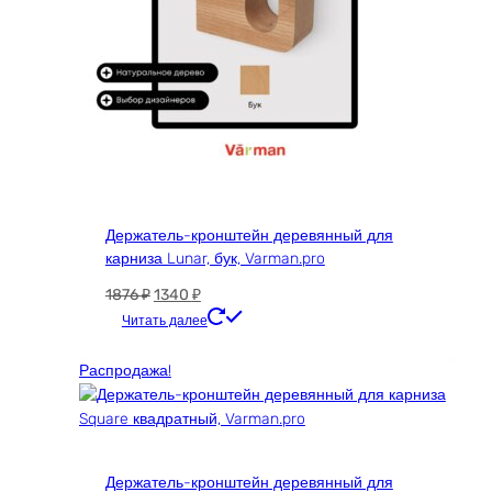
Держатель-кронштейн деревянный для
карниза Lunar, бук, Varman.pro
Первоначальная
Текущая
1876
₽
1340
₽
цена
цена:
Читать далее
составляла
1340 ₽.
1876 ₽.
Распродажа!
Держатель-кронштейн деревянный для