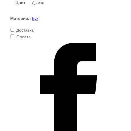
цвет
Цвет
Дымка
дымка,
Varman.pro
Материал
Бук
Доставка
Оплата