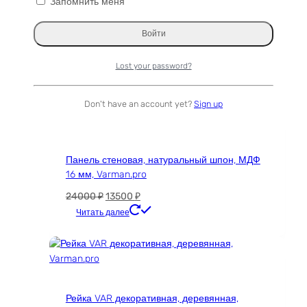
Запомнить меня
Плинтус Loft classic деревянный, Дуб
выбрать
Pepper, Varman.pro
на
странице
Диапазон
689
₽
–
7335
₽
товара.
цен:
Этот
Читать далее
Lost your password?
689 ₽
товар
–
имеет
Распродажа!
7335 ₽
несколько
Don't have an account yet?
Sign up
вариаций.
Опции
можно
Панель стеновая, натуральный шпон, МДФ
выбрать
16 мм, Varman.pro
на
странице
Первоначальная
Текущая
24000
₽
13500
₽
товара.
цена
цена:
Этот
Читать далее
составляла
13500 ₽.
товар
24000 ₽.
имеет
несколько
вариаций.
Опции
Рейка VAR декоративная, деревянная,
можно