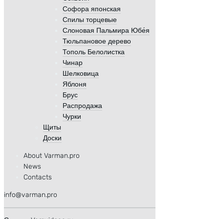
Софора японская
Спилы торцевые
Слоновая Пальмира Юбе́я
Тюльпановое дерево
Тополь Белолистка
Чинар
Шелковица
Яблоня
Брус
Распродажа
Чурки
Щиты
Доски
About Varman.pro
News
Contacts
info@varman.pro