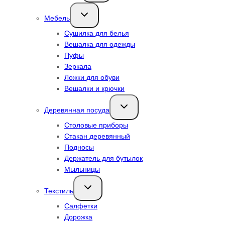
Переключить
Мебель
дочернее
меню
Сушилка для белья
Вешалка для одежды
Пуфы
Зеркала
Ложки для обуви
Вешалки и крючки
Переключить
Деревянная посуда
дочернее
меню
Столовые приборы
Стакан деревянный
Подносы
Держатель для бутылок
Мыльницы
Переключить
Текстиль
дочернее
меню
Салфетки
Дорожка