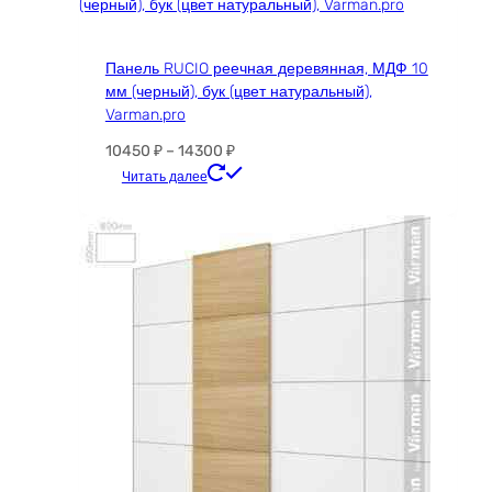
Панель RUCIO реечная деревянная, МДФ 10
мм (черный), бук (цвет натуральный),
Varman.pro
Диапазон
10450
₽
–
14300
₽
цен:
Этот
Читать далее
10450 ₽
товар
–
имеет
14300 ₽
несколько
вариаций.
Опции
можно
выбрать
на
странице
товара.