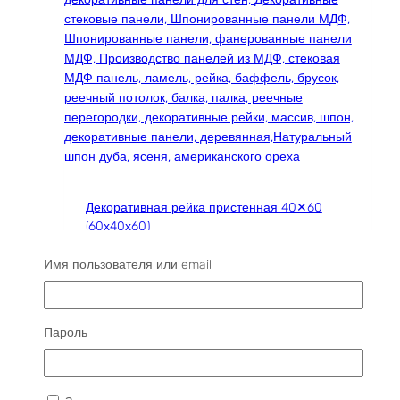
Декоративная рейка пристенная 40✕60
(60х40х60)
1214
₽
Имя пользователя или email
Этот
Читать далее
товар
имеет
Распродажа!
Пароль
несколько
вариаций.
Опции
можно