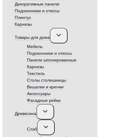
Декоративные панели
Подоконники и откосы
Плинтус
Карнизы
Переключить
Товары для дома
дочернее
меню
Мебель
Подоконники и откосы
Панели шпонированные
Карнизы
Текстиль
Столы столешницы
Вешалки и крючки
Аксессуары
Фасадные рейки
Переключить
Древесина
дочернее
меню
Переключить
Слэб
дочернее
меню