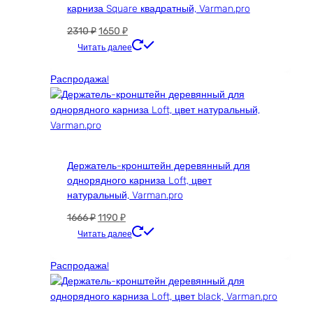
карниза Square квадратный, Varman.pro
Первоначальная
Текущая
2310
₽
1650
₽
цена
цена:
Читать далее
составляла
1650 ₽.
2310 ₽.
Распродажа!
Держатель-кронштейн деревянный для
однорядного карниза Loft, цвет
натуральный, Varman.pro
Первоначальная
Текущая
1666
₽
1190
₽
цена
цена:
Читать далее
составляла
1190 ₽.
1666 ₽.
Распродажа!