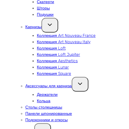
Скатерти
Шторы
Подушки
Переключить
Карнизы
дочернее
меню
Коллекция Art Nouveau France
Коллекция Art Nouveau Italy
Коллекция Loft
Коллекция Loft Jupiter
Коллекция Aesthetics
Коллекция Lunar
Коллекция Square
Переключить
Аксессуары для карниза
дочернее
меню
Держатели
Кольца
Столы столешницы
Панели шпонированные
Подоконники и откосы
Переключить