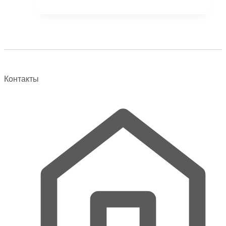
товар
имеет
несколько
вариаций.
Опции
можно
выбрать
Контакты
на
странице
товара.