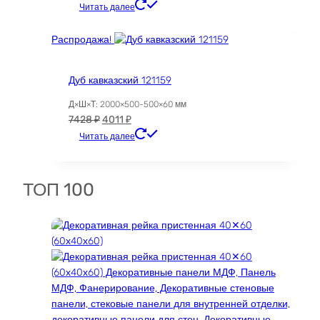
цена
цена:
Читать далее
составляла
19003 ₽.
22356 ₽.
Распродажа!
Дуб кавказский 121159
Д×Ш×Т: 2000×500-500×60 мм
Первоначальная
Текущая
7428
₽
4011
₽
цена
цена:
Читать далее
составляла
4011 ₽.
7428 ₽.
ТОП 100