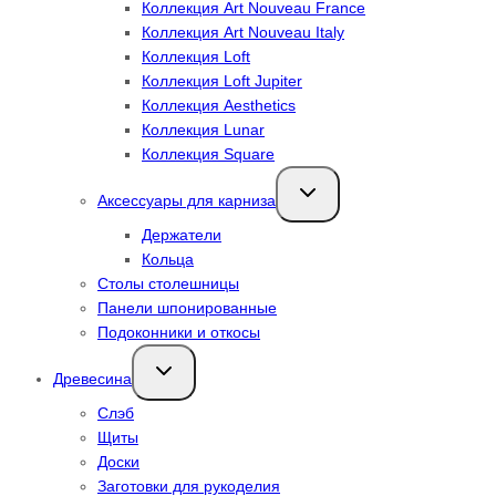
Коллекция Art Nouveau France
Коллекция Art Nouveau Italy
Коллекция Loft
Коллекция Loft Jupiter
Коллекция Aesthetics
Коллекция Lunar
Коллекция Square
Переключить
Аксессуары для карниза
дочернее
меню
Держатели
Кольца
Столы столешницы
Панели шпонированные
Подоконники и откосы
Переключить
Древесина
дочернее
меню
Слэб
Щиты
Доски
Заготовки для рукоделия