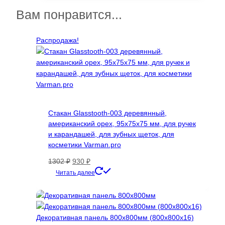
14300 ₽
несколько
Вам понравится...
вариаций.
Опции
Распродажа!
можно
выбрать
на
странице
товара.
Стакан Glasstooth-003 деревянный,
американский орех, 95х75х75 мм, для ручек
и карандашей, для зубных щеток, для
косметики Varman.pro
Первоначальная
Текущая
1302
₽
930
₽
цена
цена:
Читать далее
составляла
930 ₽.
1302 ₽.