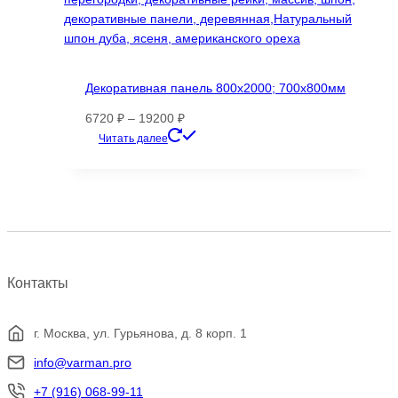
Декоративная панель 800х2000; 700х800мм
Диапазон
6720
₽
–
19200
₽
цен:
Этот
Читать далее
6720 ₽
товар
–
имеет
19200 ₽
несколько
вариаций.
Опции
можно
выбрать
Контакты
на
странице
товара.
г. Москва, ул. Гурьянова, д. 8 корп. 1
info@varman.pro
+7 (916) 068-99-11