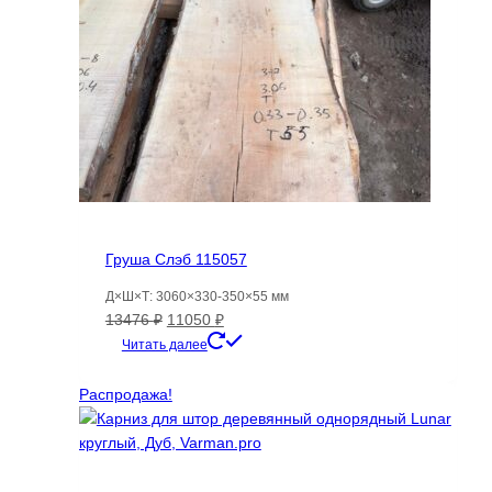
Груша Слэб 115057
Д×Ш×Т: 3060×330-350×55 мм
Первоначальная
Текущая
13476
₽
11050
₽
цена
цена:
Читать далее
составляла
11050 ₽.
13476 ₽.
Распродажа!