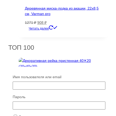
Деревянная миска-лодка из акации, 22х8,5
см, Varman.pro
Первоначальная
Текущая
1271
₽
908
₽
цена
цена:
Читать далее
составляла
908 ₽.
1271 ₽.
ТОП 100
Имя пользователя или email
Пароль