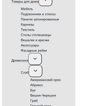
Товары для дома
дочернее
меню
Мебель
Подоконники и откосы
Панели шпонированные
Карнизы
Текстиль
Столы столешницы
Вешалки и крючки
Аксессуары
Фасадные рейки
Переключить
Древесина
дочернее
меню
Переключить
Слэб
дочернее
меню
Американский орех
Абрикос
Бук
Вишня-Черешня
Граб
Грецкий орех