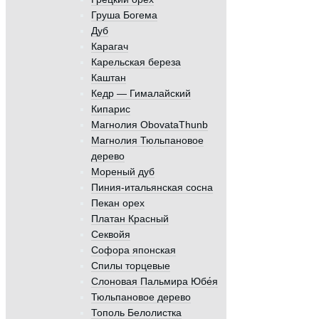
Груша Богема
Дуб
Карагач
Карельская береза
Каштан
Кедр — Гималайский
Кипарис
Магнолия ObovataThunb
Магнолия Тюльпановое
дерево
Мореный дуб
Пиния-итальянская сосна
Пекан орех
Платан Красный
Секвойя
Софора японская
Спилы торцевые
Слоновая Пальмира Юбе́я
Тюльпановое дерево
Тополь Белолистка