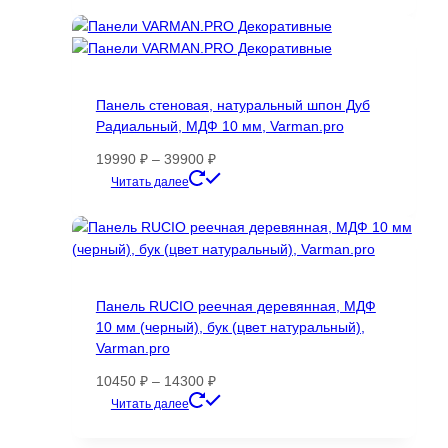
товар
имеет
несколько
вариаций.
Опции
Панель стеновая, натуральный шпон Дуб
можно
Радиальный, МДФ 10 мм, Varman.pro
выбрать
на
Диапазон
19990
₽
–
39900
₽
странице
цен:
Этот
Читать далее
товара.
19990 ₽
товар
–
имеет
39900 ₽
несколько
вариаций.
Опции
Панель RUCIO реечная деревянная, МДФ
можно
10 мм (черный), бук (цвет натуральный),
выбрать
Varman.pro
на
странице
Диапазон
10450
₽
–
14300
₽
товара.
цен:
Этот
Читать далее
10450 ₽
товар
–
имеет