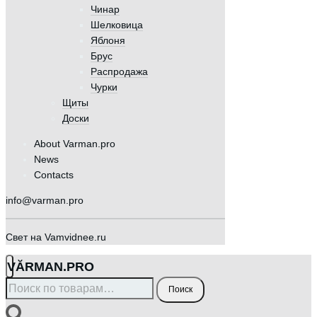
Чинар
Шелковица
Яблоня
Брус
Распродажа
Чурки
Щиты
Доски
About Varman.pro
News
Contacts
info@varman.pro
Свет на Vamvidnee.ru
VӐRMAN.PRO
Искать:
Поиск