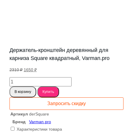
Держатель-кронштейн деревянный для
карниза Square квадратный, Varman.pro
Первоначальная
Текущая
2310
₽
1650
₽
цена
цена:
Количество
составляла
1650 ₽.
товара
2310 ₽.
В корзину
Купить
Держатель-
кронштейн
Запросить скидку
деревянный
для
Артикул
derSquare
карниза
Бренд
Varman.pro
Square
Характеристики товара
квадратный,