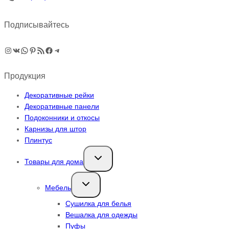
Подписывайтесь
Instagram
ВКонтакте
WhatsApp
Pinterest
RSS-рассылка
Facebook
Telegram
Продукция
Декоративные рейки
Декоративные панели
Подоконники и откосы
Карнизы для штор
Плинтус
Переключить
Товары для дома
дочернее
меню
Переключить
Мебель
дочернее
меню
Сушилка для белья
Вешалка для одежды
Пуфы