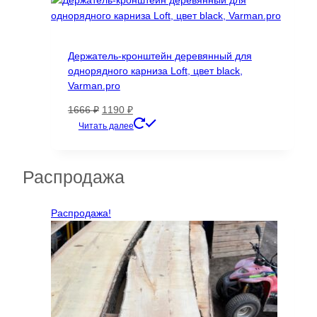
Держатель-кронштейн деревянный для
однорядного карниза Loft, цвет black,
Varman.pro
Первоначальная
Текущая
1666
₽
1190
₽
цена
цена:
Читать далее
составляла
1190 ₽.
1666 ₽.
Распродажа
Распродажа!