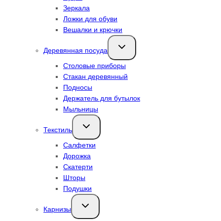
Зеркала
Ложки для обуви
Вешалки и крючки
Переключить
Деревянная посуда
дочернее
меню
Столовые приборы
Стакан деревянный
Подносы
Держатель для бутылок
Мыльницы
Переключить
Текстиль
дочернее
меню
Салфетки
Дорожка
Скатерти
Шторы
Подушки
Переключить
Карнизы
дочернее
меню