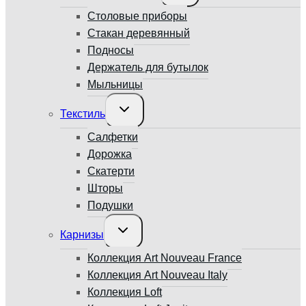
меню
Столовые приборы
Стакан деревянный
Подносы
Держатель для бутылок
Мыльницы
Переключить
Текстиль
дочернее
меню
Салфетки
Дорожка
Скатерти
Шторы
Подушки
Переключить
Карнизы
дочернее
меню
Коллекция Art Nouveau France
Коллекция Art Nouveau Italy
Коллекция Loft