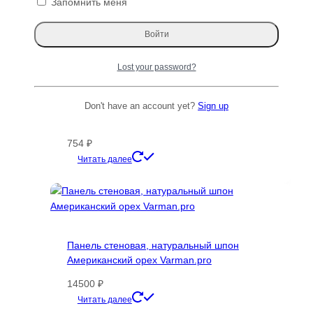
Запомнить меня
Lost your password?
Декоративная рейка пристенная 40✕20
Don't have an account yet?
Sign up
(20х40х20)
754
₽
Этот
Читать далее
товар
имеет
несколько
вариаций.
Опции
Панель стеновая, натуральный шпон
можно
Американский орех Varman.pro
выбрать
на
14500
₽
странице
Этот
Читать далее
товара.