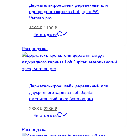
Держатель-кронштейн деревянный для
однорядного карниза Loft, цвет W1,
Varman.pro
Первоначальная
Текущая
1666
₽
1190
₽
цена
цена:
Читать далее
составляла
1190 ₽.
1666 ₽.
Распродажа!
Держатель-кронштейн деревянный для
двухрядного карниза Loft Jupiter,
американский орех, Varman.pro
Первоначальная
Текущая
2683
₽
2236
₽
цена
цена:
Читать далее
составляла
2236 ₽.
2683 ₽.
Распродажа!