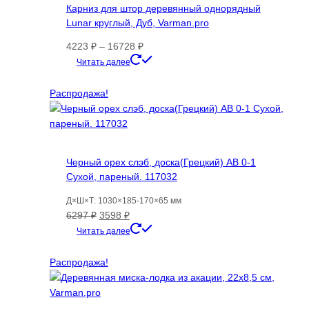
Карниз для штор деревянный однорядный
Lunar круглый, Дуб, Varman.pro
Диапазон
4223
₽
–
16728
₽
цен:
Этот
Читать далее
4223 ₽
товар
–
имеет
Распродажа!
16728 ₽
несколько
вариаций.
Опции
можно
Черный орех слэб, доска(Грецкий) AB 0-1
выбрать
Сухой, пареный. 117032
на
странице
Д×Ш×Т: 1030×185-170×65 мм
товара.
Первоначальная
Текущая
6297
₽
3598
₽
цена
цена:
Читать далее
составляла
3598 ₽.
6297 ₽.
Распродажа!