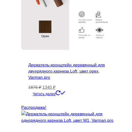
Держатель-кронштейн деревянный для
двухрядного карниза Loft, цвет орех,
Varman.pro
Первоначальная
Текущая
1876
₽
1340
₽
цена
цена:
Читать далее
составляла
1340 ₽.
1876 ₽.
Распродажа!