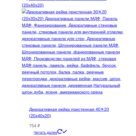
несколько
вариаций.
Опции
можно
выбрать
на
странице
товара.
Декоративная рейка пристенная 40✕20
(20х40х20)
754
₽
Этот
Читать далее