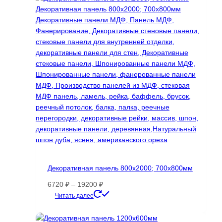
Декоративная панель 800х2000; 700х800мм
Диапазон
6720
₽
–
19200
₽
цен:
Этот
Читать далее
6720 ₽
товар
–
имеет