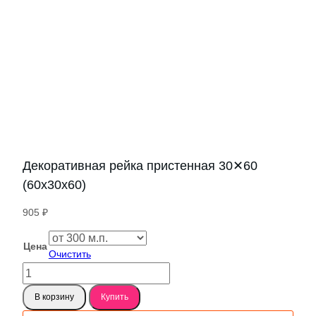
Декоративная рейка пристенная 30✕60
(60х30х60)
905
₽
Цена
Очистить
Количество
товара
В корзину
Купить
Декоративная
рейка