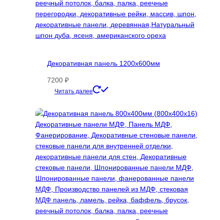
Декоративная панель 1200х600мм
7200
₽
Этот
Читать далее
товар
имеет
несколько
вариаций.
Опции
можно
выбрать
на
странице
товара.