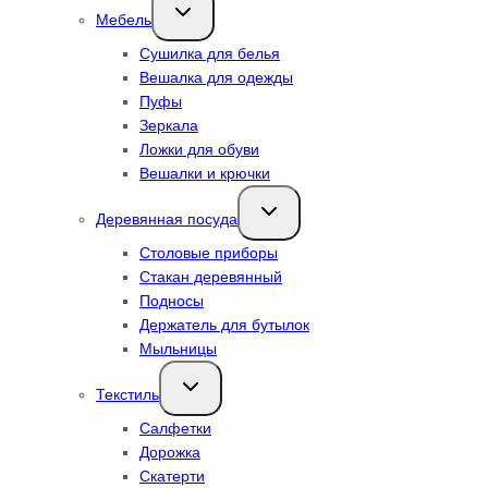
Переключить
Мебель
дочернее
меню
Сушилка для белья
Вешалка для одежды
Пуфы
Зеркала
Ложки для обуви
Вешалки и крючки
Переключить
Деревянная посуда
дочернее
меню
Столовые приборы
Стакан деревянный
Подносы
Держатель для бутылок
Мыльницы
Переключить
Текстиль
дочернее
меню
Салфетки
Дорожка
Скатерти