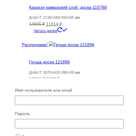
странице
Карагач кавказский слэб, доска 115788
товара.
Д×Ш×Т: 2130×560-550×65 мм
Первоначальная
Текущая
13655
₽
11314
₽
цена
цена:
Читать далее
составляла
11314 ₽.
13655 ₽.
Распродажа!
Груша доска 121896
Д×Ш×Т: 3070×420-380×30 мм
Первоначальная
Текущая
10919
₽
5688
₽
цена
цена:
Читать далее
Имя пользователя или email
составляла
5688 ₽.
10919 ₽.
Распродажа!
Пароль
Америкаский Черный орех не-обр, слэб,