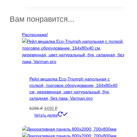
товар
имеет
несколько
Вам понравится...
вариаций.
Опции
Распродажа!
можно
выбрать
на
странице
товара.
Рейл вешалка Eco-Triumph напольная с
полкой, торговое оборудование, 164х80х40
см, деревянная, цвет натуральный, бук,
складная, без лака, Varman.pro
Первоначальная
Текущая
6286
₽
4490
₽
цена
цена:
Читать далее
составляла
4490 ₽.
6286 ₽.