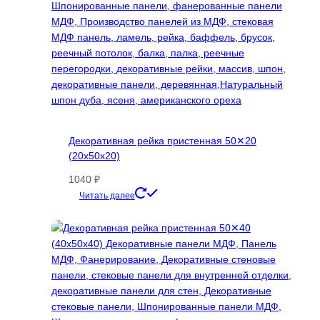
товара.
Декоративная рейка пристенная 50✕20
(20х50х20)
1040
₽
Этот
Читать далее
товар
имеет
несколько
вариаций.
Опции
можно
выбрать