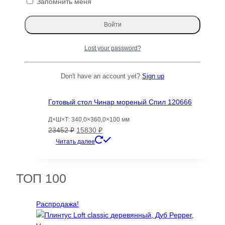
доска S 118315
Запомнить меня
Д×Ш×Т: 2480×220-220×35 мм
Первоначальная
Текущая
7785
₽
6228
₽
цена
цена:
Читать далее
Lost your password?
составляла
6228 ₽.
7785 ₽.
Распродажа!
Don't have an account yet?
Sign up
Готовый стол Чинар мореный Спил 120666
Д×Ш×Т: 340,0×360,0×100 мм
Первоначальная
Текущая
23452
₽
15830
₽
цена
цена:
Читать далее
составляла
15830 ₽.
23452 ₽.
ТОП 100
Распродажа!