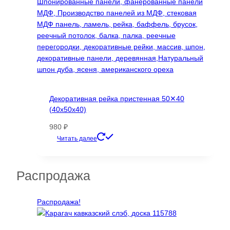
на
странице
товара.
Декоративная рейка пристенная 50✕40
(40х50х40)
980
₽
Этот
Читать далее
товар
имеет
несколько
Распродажа
вариаций.
Опции
Распродажа!
можно
выбрать
на