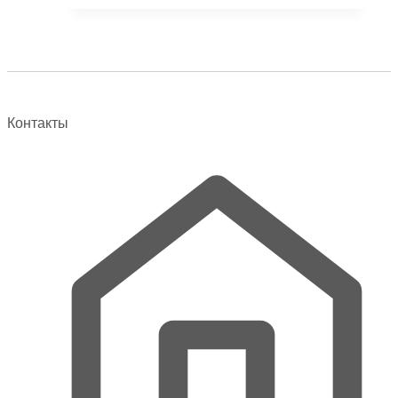
имеет
несколько
вариаций.
Опции
можно
выбрать
Контакты
на
странице
товара.