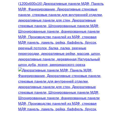
19200 ₽
несколько
вариаций.
Опции
можно
выбрать
на
странице
товара.