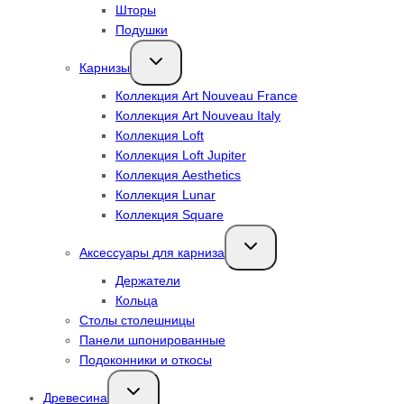
Шторы
Подушки
Переключить
Карнизы
дочернее
меню
Коллекция Art Nouveau France
Коллекция Art Nouveau Italy
Коллекция Loft
Коллекция Loft Jupiter
Коллекция Aesthetics
Коллекция Lunar
Коллекция Square
Переключить
Аксессуары для карниза
дочернее
меню
Держатели
Кольца
Столы столешницы
Панели шпонированные
Подоконники и откосы
Переключить
Древесина
дочернее