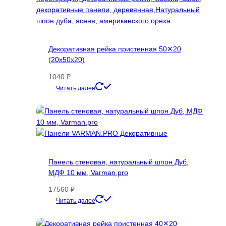
Декоративная рейка пристенная 50✕20
(20х50х20)
1040
₽
Этот
Читать далее
товар
имеет
несколько
вариаций.
Опции
можно
Панель стеновая, натуральный шпон Дуб,
выбрать
МДФ 10 мм, Varman.pro
на
странице
17560
₽
товара.
Этот
Читать далее
товар
имеет