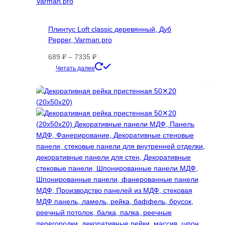
Плинтус Loft classic деревянный, Дуб
Pepper, Varman.pro
Диапазон
689
₽
–
7335
₽
цен:
Этот
Читать далее
689 ₽
товар
–
имеет
7335 ₽
несколько
вариаций.
Опции
можно
выбрать
на
странице
товара.