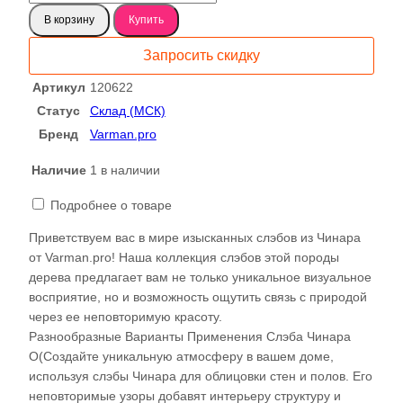
товара
В корзину
Купить
Чинар
спил
Запросить скидку
700
120622
Артикул
120622
Статус
Склад (МСК)
Бренд
Varman.pro
Наличие
1 в наличии
Подробнее о товаре
Приветствуем вас в мире изысканных слэбов из Чинара
от Varman.pro! Наша коллекция слэбов этой породы
дерева предлагает вам не только уникальное визуальное
восприятие, но и возможность ощутить связь с природой
через ее неповторимую красоту.
Разнообразные Варианты Применения Слэба Чинара
О(Создайте уникальную атмосферу в вашем доме,
используя слэбы Чинара для облицовки стен и полов. Его
неповторимые узоры добавят интерьеру структуру и