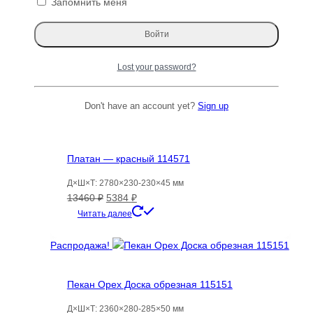
Запомнить меня
Скатерть для стола, с вышивкой и
бахромой, прямоугольная, Varman.pro
Lost your password?
Диапазон
1531
₽
–
1820
₽
цен:
Этот
Читать далее
1531 ₽
товар
Don't have an account yet?
Sign up
–
имеет
Распродажа!
1820 ₽
несколько
вариаций.
Платан — красный 114571
Опции
можно
Д×Ш×Т: 2780×230-230×45 мм
выбрать
Первоначальная
Текущая
13460
₽
5384
₽
на
цена
цена:
Читать далее
странице
составляла
5384 ₽.
товара.
13460 ₽.
Распродажа!
Пекан Орех Доска обрезная 115151
Д×Ш×Т: 2360×280-285×50 мм