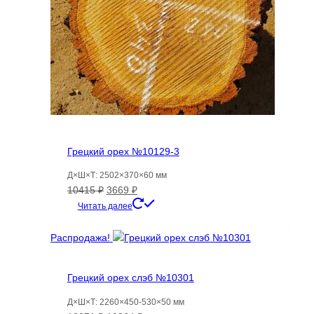
Грецкий орех №10129-3
Д×Ш×Т: 2502×370×60 мм
Первоначальная
Текущая
10415
₽
3669
₽
цена
цена:
Читать далее
составляла
3669 ₽.
10415 ₽.
Распродажа!
Грецкий орех слэб №10301
Д×Ш×Т: 2260×450-530×50 мм