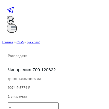
Главная
>
Слэб
>
Бук - слэб
Распродажа!
Чинар спил 700 120622
Д×Ш×Т: 640×750×85 мм
Первоначальная
Текущая
9074
₽
5774
₽
цена
цена:
1 в наличии
составляла
5774 ₽.
9074 ₽.
Количество