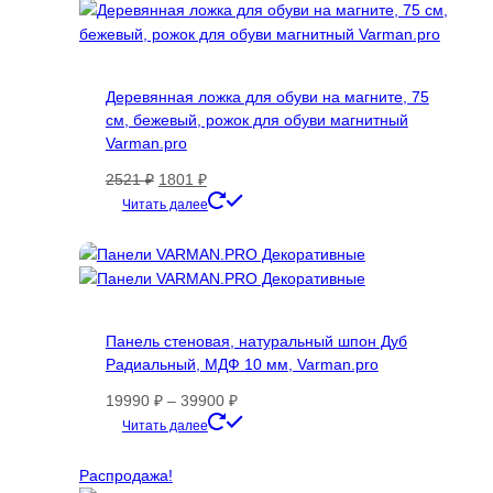
выбрать
на
странице
товара.
Деревянная ложка для обуви на магните, 75
см, бежевый, рожок для обуви магнитный
Varman.pro
Первоначальная
Текущая
2521
₽
1801
₽
цена
цена:
Читать далее
составляла
1801 ₽.
2521 ₽.
Панель стеновая, натуральный шпон Дуб
Радиальный, МДФ 10 мм, Varman.pro
Диапазон
19990
₽
–
39900
₽
цен:
Этот
Читать далее
19990 ₽
товар
–
имеет
Распродажа!