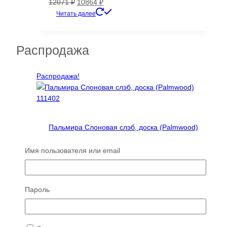
Первоначальная
Текущая
12071
₽
10864
₽
цена
цена:
Читать далее
составляла
10864 ₽.
12071 ₽.
Распродажа
Распродажа!
Пальмира Слоновая слэб, доска (Palmwood)
111402
Имя пользователя или email
Д×Ш×Т: 4300×250-330×50 мм
Первоначальная
Текущая
49098
₽
11784
₽
цена
цена:
Читать далее
составляла
11784 ₽.
Пароль
49098 ₽.
Распродажа!