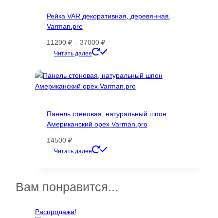
Опции
Рейка VAR декоративная, деревянная,
можно
Varman.pro
выбрать
на
Диапазон
11200
₽
–
37000
₽
странице
цен:
Этот
Читать далее
товара.
11200 ₽
товар
–
имеет
37000 ₽
несколько
вариаций.
Опции
Панель стеновая, натуральный шпон
можно
Американский орех Varman.pro
выбрать
на
14500
₽
странице
Этот
Читать далее
товара.
товар
имеет
несколько
Вам понравится...
вариаций.
Опции
Распродажа!
можно