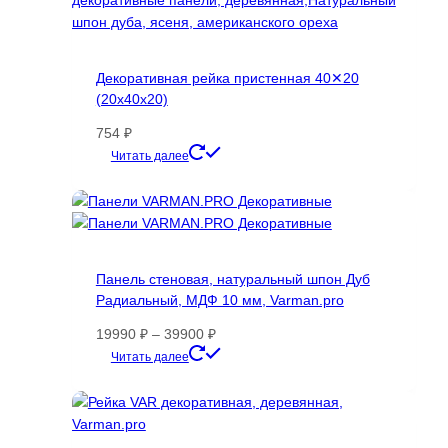
Декоративная рейка пристенная 40✕20
(20х40х20)
754
₽
Этот
Читать далее
товар
имеет
несколько
вариаций.
Опции
Панель стеновая, натуральный шпон Дуб
можно
Радиальный, МДФ 10 мм, Varman.pro
выбрать
на
Диапазон
19990
₽
–
39900
₽
странице
цен:
Этот
Читать далее
товара.
19990 ₽
товар
–
имеет
39900 ₽
несколько
вариаций.