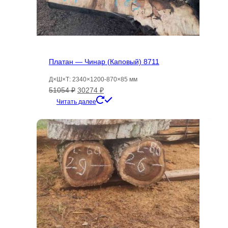
Платан — Чинар (Каповый) 8711
Д×Ш×Т: 2340×1200-870×85 мм
Первоначальная
Текущая
51054
₽
30274
₽
цена
цена:
Читать далее
составляла
30274 ₽.
51054 ₽.