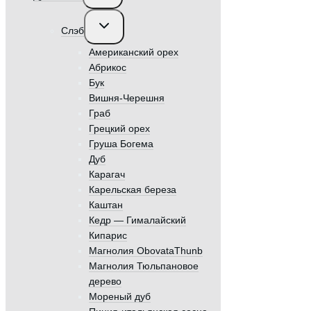
меню
Переключить
Слэб
дочернее
меню
Американский орех
Абрикос
Бук
Вишня-Черешня
Граб
Грецкий орех
Груша Богема
Дуб
Карагач
Карельская береза
Каштан
Кедр — Гималайский
Кипарис
Магнолия ObovataThunb
Магнолия Тюльпановое
дерево
Мореный дуб