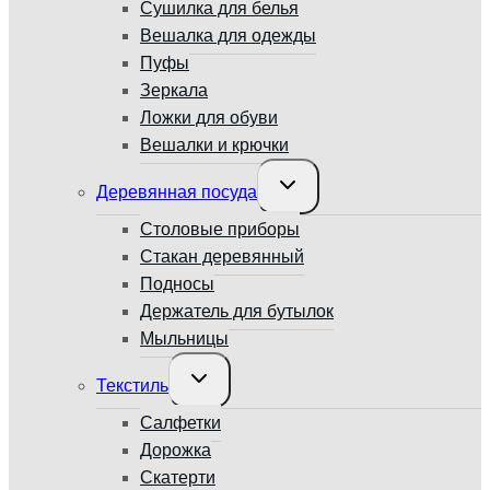
Сушилка для белья
Вешалка для одежды
Пуфы
Зеркала
Ложки для обуви
Вешалки и крючки
Переключить
Деревянная посуда
дочернее
меню
Столовые приборы
Стакан деревянный
Подносы
Держатель для бутылок
Мыльницы
Переключить
Текстиль
дочернее
меню
Салфетки
Дорожка
Скатерти