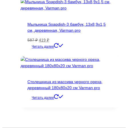
39900 ₽
несколько
вариаций.
Опции
можно
Мыльница Soapdish-3 бамбук, 13х8,9х1,5
выбрать
см, деревянная, Varman.pro
на
странице
Первоначальная
Текущая
587
₽
419
₽
товара.
цена
цена:
Читать далее
составляла
419 ₽.
587 ₽.
Столешница из массива черного ореха,
деревянный 180х80х20 см Varman.pro
Читать далее