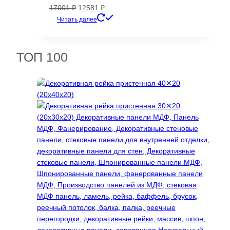
Первоначальная
Текущая
17001
₽
12581
₽
цена
цена:
Читать далее
составляла
12581 ₽.
17001 ₽.
ТОП 100