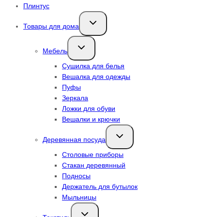
Плинтус
Переключить
Товары для дома
дочернее
меню
Переключить
Мебель
дочернее
меню
Сушилка для белья
Вешалка для одежды
Пуфы
Зеркала
Ложки для обуви
Вешалки и крючки
Переключить
Деревянная посуда
дочернее
меню
Столовые приборы
Стакан деревянный
Подносы
Держатель для бутылок
Мыльницы
Переключить
дочернее