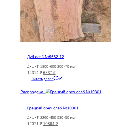
Дуб слэб №9632-12
Д×Ш×Т: 1800×600-200×70 мм
Первоначальная
Текущая
14314
₽
6837
₽
цена
цена:
Читать далее
составляла
6837 ₽.
14314 ₽.
Распродажа!
Грецкий орех слэб №10301
Д×Ш×Т: 2260×450-530×50 мм
Первоначальная
Текущая
12071
₽
10864
₽