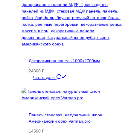
товара.
Декоративная панель 1000х2700мм
24300
₽
Этот
Читать далее
товар
имеет
несколько
вариаций.
Опции
Панель стеновая, натуральный шпон
можно
Американский орех Varman.pro
выбрать
на
14500
₽