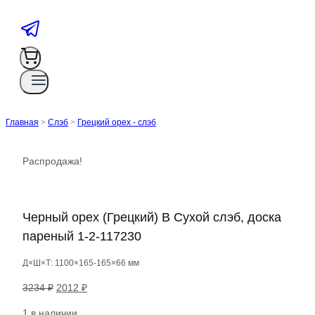
Главная
>
Слэб
>
Грецкий орех - слэб
Распродажа!
Черный орех (Грецкий) B Сухой слэб, доска
пареный 1-2-117230
Д×Ш×Т: 1100×165-165×66 мм
Первоначальная
Текущая
3234
₽
2012
₽
цена
цена:
1 в наличии