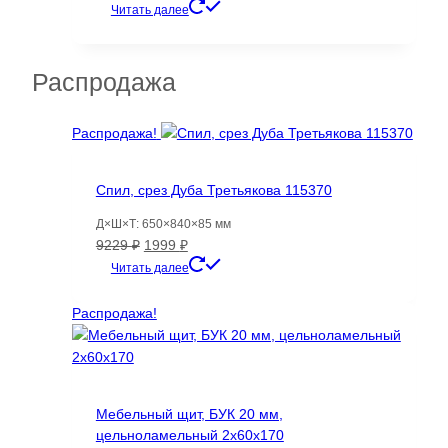
цена
цена:
Читать далее
составляла
10766 ₽.
19809 ₽.
Распродажа
Распродажа!
Спил, срез Дуба Третьякова 115370
Д×Ш×Т: 650×840×85 мм
Первоначальная
Текущая
9229
₽
1999
₽
цена
цена:
Читать далее
составляла
1999 ₽.
9229 ₽.
Распродажа!
Мебельный щит, БУК 20 мм,
цельноламельный 2х60х170