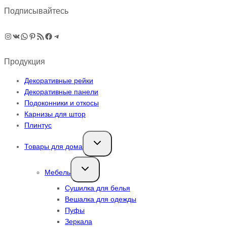
Подписывайтесь
Instagram
ВКонтакте
WhatsApp
Pinterest
RSS-рассылка
Facebook
Telegram
Продукция
Декоративные рейки
Декоративные панели
Подоконники и откосы
Карнизы для штор
Плинтус
Переключить
Товары для дома
дочернее
меню
Переключить
Мебель
дочернее
меню
Сушилка для белья
Вешалка для одежды
Пуфы
Зеркала