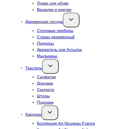
Ложки для обуви
Вешалки и крючки
Переключить
Деревянная посуда
дочернее
меню
Столовые приборы
Стакан деревянный
Подносы
Держатель для бутылок
Мыльницы
Переключить
Текстиль
дочернее
меню
Салфетки
Дорожка
Скатерти
Шторы
Подушки
Переключить
Карнизы
дочернее
меню
Коллекция Art Nouveau France