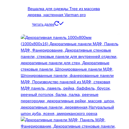
Опции
Вешалка для одежды Tree из массива
можно
дерева, настенная Varman.pro
выбрать
на
Читать далее
странице
товара.