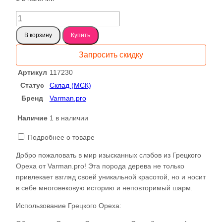
составляла
2012 ₽.
3234 ₽.
Количество
товара
В корзину
Купить
Черный
орех
Запросить скидку
(Грецкий)
B
Артикул
117230
Сухой
Статус
Склад (МСК)
слэб,
Бренд
Varman.pro
доска
пареный
Наличие
1 в наличии
1-
2-
Подробнее о товаре
117230
Добро пожаловать в мир изысканных слэбов из Грецкого
Ореха от Varman.pro! Эта порода дерева не только
привлекает взгляд своей уникальной красотой, но и носит
в себе многовековую историю и неповторимый шарм.
Использование Грецкого Ореха: