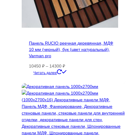
Панель RUCIO реечная деревянная, МДФ
10 мм (черный), бук (цвет натуральный),
Varman.pro
Диапазон
10450
₽
–
14300
₽
цен:
Этот
Читать далее
10450 ₽
товар
–
имеет
14300 ₽
несколько
вариаций.
Опции
можно
выбрать
на
странице