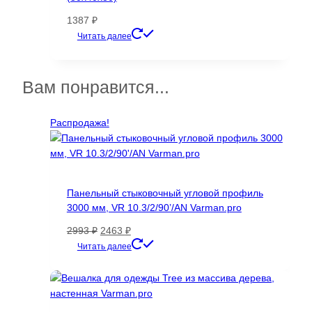
1387
₽
Этот
Читать далее
товар
имеет
несколько
Вам понравится...
вариаций.
Опции
Распродажа!
можно
выбрать
на
странице
товара.
Панельный стыковочный угловой профиль
3000 мм, VR 10.3/2/90’/AN Varman.pro
Первоначальная
Текущая
2993
₽
2463
₽
цена
цена:
Этот
Читать далее
составляла
2463 ₽.
товар
2993 ₽.
имеет
несколько
вариаций.