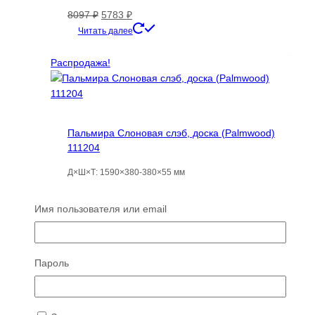
Первоначальная
Текущая
8097
₽
5783
₽
цена
цена:
Читать далее
составляла
5783 ₽.
8097 ₽.
Распродажа!
Пальмира Слоновая слэб, доска (Palmwood)
111204
Д×Ш×Т: 1590×380-380×55 мм
Первоначальная
Текущая
26168
₽
2355
₽
цена
цена:
Читать далее
Имя пользователя или email
составляла
2355 ₽.
26168 ₽.
Распродажа!
Пароль