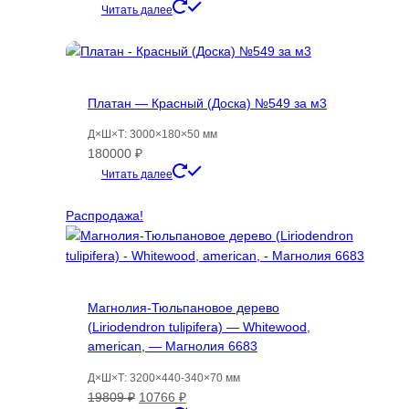
цена
цена:
Читать далее
составляла
10864 ₽.
12071 ₽.
Платан — Красный (Доска) №549 за м3
Д×Ш×Т: 3000×180×50 мм
180000
₽
Читать далее
Распродажа!
Магнолия-Тюльпановое дерево
(Liriodendron tulipifera) — Whitewood,
american, — Магнолия 6683
Д×Ш×Т: 3200×440-340×70 мм
Первоначальная
Текущая
19809
₽
10766
₽