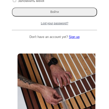
Запомнить меня
Подоконник-откос 300х2800мм
шпонированный, натуральный, серия
Pamela, цвет ESPRESSO 021С, Varman.pro
Первоначальная
Текущая
11480
₽
8200
₽
Lost your password?
цена
цена:
Читать далее
составляла
8200 ₽.
11480 ₽.
Don't have an account yet?
Sign up
ТОП 100