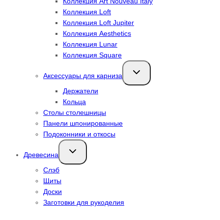
Коллекция Art Nouveau Italy
Коллекция Loft
Коллекция Loft Jupiter
Коллекция Aesthetics
Коллекция Lunar
Коллекция Square
Переключить
Аксессуары для карниза
дочернее
меню
Держатели
Кольца
Столы столешницы
Панели шпонированные
Подоконники и откосы
Переключить
Древесина
дочернее
меню
Слэб
Щиты
Доски
Заготовки для рукоделия