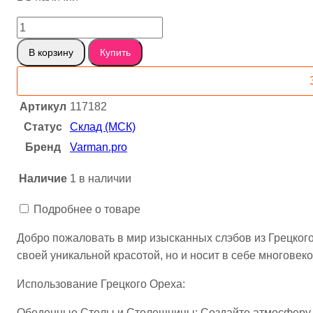
Количество
товара
В корзину
Купить
Черный
орех
(Грецкий)
Артикул
117182
B
Статус
Склад (МСК)
Сухой
слэб,
Бренд
Varman.pro
доска
Наличие
1 в наличии
пареный
1-
Подробнее о товаре
2-
117182
Добро пожаловать в мир изысканных слэбов из Грецкого 
своей уникальной красотой, но и носит в себе многове
Использование Грецкого Ореха:
Обеденные Столы и Столешницы: Создайте атмосферу и