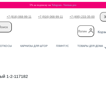
5% за подписку на
Telegram -Varman.pro
З
+7 (916) 068-99-11
+7 (916) 068-99-11
+7 (495) 233-35-00
Логин
Корз
 ОТКОСЫ
КАРНИЗЫ ДЛЯ ШТОР
ПЛИНТУС
ТОВАРЫ ДЛЯ ДОМА
ный 1-2-117182