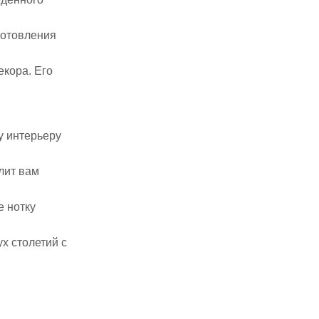
готовления
екора. Его
у интерьеру
лит вам
е нотку
х столетий с