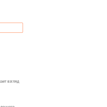
ает взгляд
еденного