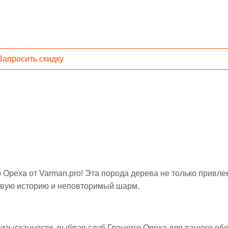
Запросить скидку
Ореха от Varman.pro! Эта порода дерева не только привлек
ковую историю и неповторимый шарм.
зысканности, выбрав слэб Грецкого Ореха для вашего об