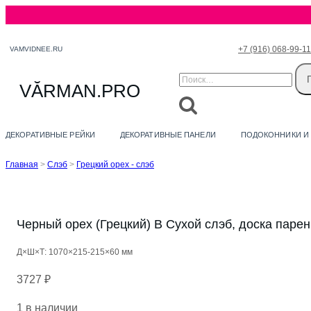
Перейти
+7 (916) 068-99-11
VAMVIDNEE.RU
к
Найти:
содержимому
VӐRMAN.PRO
ДЕКОРАТИВНЫЕ РЕЙКИ
ДЕКОРАТИВНЫЕ ПАНЕЛИ
ПОДОКОННИКИ И
Главная
>
Слэб
>
Грецкий орех - слэб
Черный орех (Грецкий) B Сухой слэб, доска паре
Д×Ш×Т: 1070×215-215×60 мм
3727
₽
1 в наличии