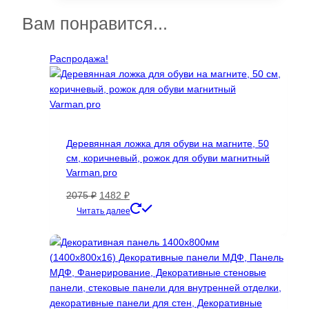
–
имеет
37000 ₽
несколько
Вам понравится...
вариаций.
Опции
Распродажа!
можно
выбрать
на
странице
товара.
Деревянная ложка для обуви на магните, 50
см, коричневый, рожок для обуви магнитный
Varman.pro
Первоначальная
Текущая
2075
₽
1482
₽
цена
цена:
Читать далее
составляла
1482 ₽.
2075 ₽.