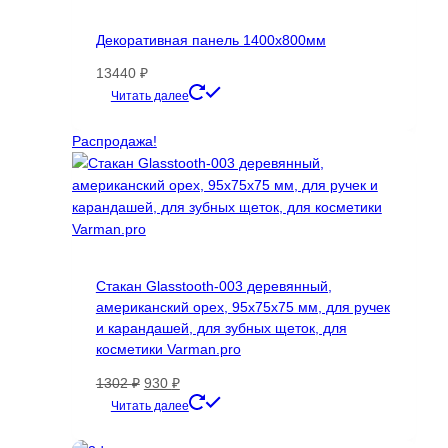
Декоративная панель 1400х800мм
13440
₽
Этот
Читать далее
товар
имеет
Распродажа!
несколько
вариаций.
Опции
можно
выбрать
на
Стакан Glasstooth-003 деревянный,
странице
американский орех, 95х75х75 мм, для ручек
товара.
и карандашей, для зубных щеток, для
косметики Varman.pro
Первоначальная
Текущая
1302
₽
930
₽
цена
цена:
Читать далее
составляла
930 ₽.
1302 ₽.