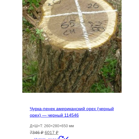
Чурка-пенек американский орех (черный
орех) — черный 114546
Д×Ш×Т: 260×280×650 мм
Первоначальная
Текущая
7346
₽
6017
₽