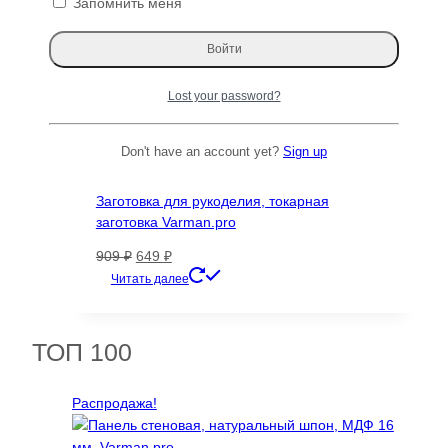
Запомнить меня
цена
цена:
Читать далее
составляла
7649 ₽.
14164 ₽.
Распродажа!
Lost your password?
Don't have an account yet?
Sign up
Ламель Грецкий орех, 130х50х10 мм, 2шт .
Заготовка для рукоделия, токарная
заготовка Varman.pro
Первоначальная
Текущая
909
₽
649
₽
цена
цена:
Читать далее
составляла
649 ₽.
909 ₽.
ТОП 100
Распродажа!