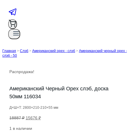
Главная
>
Слэб
>
Американский орех - слэб
>
Американский черный орех -
слэб - 50
Распродажа!
Американский Черный Орех слэб, доска
50мм 116034
Д×Ш×Т: 2800×210-210×55 мм
Первоначальная
Текущая
18887
₽
15676
₽
цена
цена:
1 в наличии
составляла
15676 ₽.