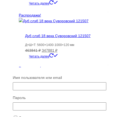
цена
цена:
Читать далее
составляла
31477 ₽.
44968 ₽.
Распродажа!
Дуб слэб 18 века Суворовский 121507
Д×Ш×Т: 5600×1400-1000×120 мм
Первоначальная
Текущая
463841
₽
347881
₽
цена
цена:
Читать далее
составляла
347881 ₽.
463841 ₽.
Распродажа!
Имя пользователя или email
Каштан-Лютый Краснополянский Доска
Пароль
обрезная 115109
Д×Ш×Т: 3220×170-175×50 мм
Первоначальная
Текущая
14164
₽
7649
₽