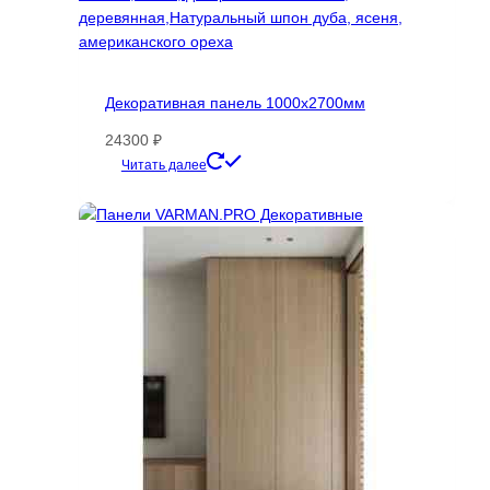
Декоративная панель 1000х2700мм
24300
₽
Этот
Читать далее
товар
имеет
несколько
вариаций.
Опции
можно
выбрать
на
странице
товара.