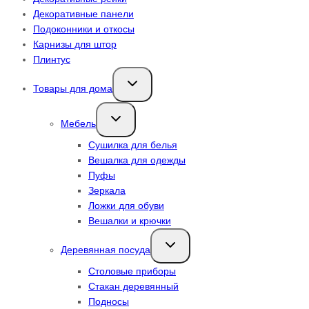
Декоративные панели
Подоконники и откосы
Карнизы для штор
Плинтус
Переключить
Товары для дома
дочернее
меню
Переключить
Мебель
дочернее
меню
Сушилка для белья
Вешалка для одежды
Пуфы
Зеркала
Ложки для обуви
Вешалки и крючки
Переключить
Деревянная посуда
дочернее
меню
Столовые приборы
Стакан деревянный
Подносы