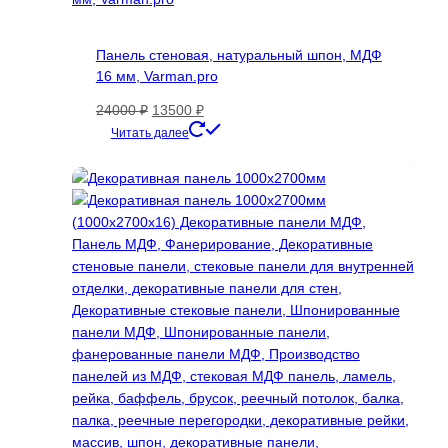
Панель стеновая, натуральный шпон, МДФ
16 мм, Varman.pro
Первоначальная
Текущая
24000
₽
13500
₽
цена
цена:
Этот
Читать далее
составляла
13500 ₽.
товар
24000 ₽.
имеет
несколько
вариаций.
Опции
можно
выбрать
на
странице
товара.