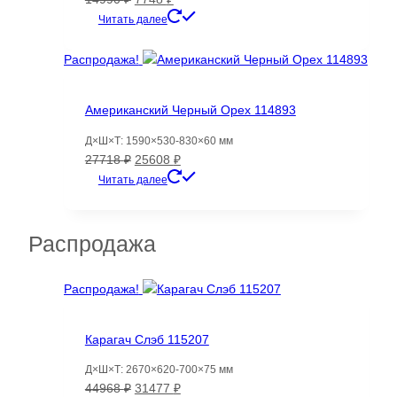
цена
цена:
Читать далее
составляла
7748 ₽.
14990 ₽.
Распродажа!
Американский Черный Орех 114893
Д×Ш×Т: 1590×530-830×60 мм
Первоначальная
Текущая
27718
₽
25608
₽
цена
цена:
Читать далее
составляла
25608 ₽.
27718 ₽.
Распродажа
Распродажа!
Карагач Слэб 115207
Д×Ш×Т: 2670×620-700×75 мм
Первоначальная
Текущая
44968
₽
31477
₽