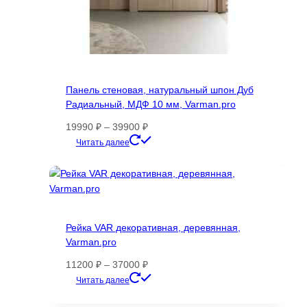
Панель стеновая, натуральный шпон Дуб
Радиальный, МДФ 10 мм, Varman.pro
Диапазон
19990
₽
–
39900
₽
цен:
Этот
Читать далее
19990 ₽
товар
–
имеет
39900 ₽
несколько
вариаций.
Опции
Рейка VAR декоративная, деревянная,
можно
Varman.pro
выбрать
на
Диапазон
11200
₽
–
37000
₽
странице
цен:
Этот
Читать далее
товара.
11200 ₽
товар