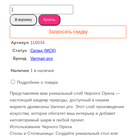
18887 ₽.
Количество
товара
В корзину
Купить
Американский
Черный
Запросить скидку
Орех
слэб,
Артикул
116034
доска
Статус
Склад (МСК)
50мм
Бренд
Varman.pro
116034
Наличие
1 в наличии
Подробнее о товаре
Представляем вам уникальный слэб Черного Ореха —
настоящий шедевр природы, доступный в нашем
маркете древесины Varman.pro. Этот слэб произведение
искусства, которое обогатит ваш интерьер и добавит
неповторимый шарм в любой проект.
Использование Черного Ореха
Столы и Столешницы: Создайте уникальный стол или