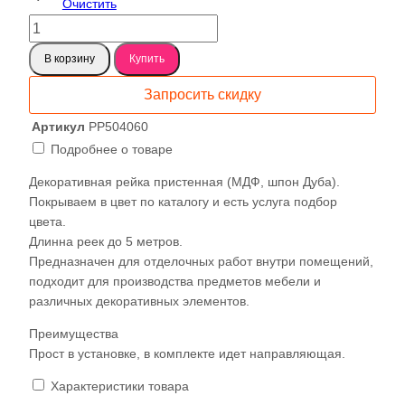
Очистить
Количество
товара
В корзину
Купить
Декоративная
рейка
Запросить скидку
пристенная
50✕40
Артикул
РР504060
(40х50х40)
Подробнее о товаре
Декоративная рейка пристенная (МДФ, шпон Дуба).
Покрываем в цвет по каталогу и есть услуга подбор
цвета.
Длинна реек до 5 метров.
Предназначен для отделочных работ внутри помещений,
подходит для производства предметов мебели и
различных декоративных элементов.
Преимущества
Прост в установке, в комплекте идет направляющая.
Характеристики товара