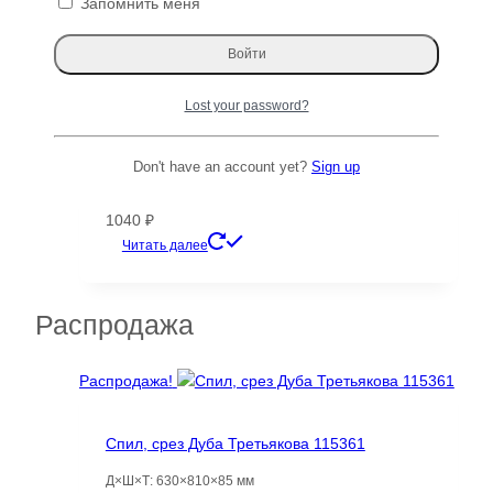
Запомнить меня
Lost your password?
Декоративная рейка пристенная 50✕20
Don't have an account yet?
Sign up
(20х50х20)
1040
₽
Этот
Читать далее
товар
имеет
несколько
Распродажа
вариаций.
Опции
Распродажа!
можно
выбрать
на
Спил, срез Дуба Третьякова 115361
странице
Д×Ш×Т: 630×810×85 мм
товара.