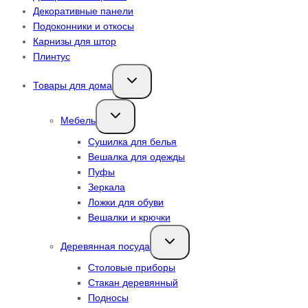
Декоративные панели
Подоконники и откосы
Карнизы для штор
Плинтус
Переключить
Товары для дома
дочернее
меню
Переключить
Мебель
дочернее
меню
Сушилка для белья
Вешалка для одежды
Пуфы
Зеркала
Ложки для обуви
Вешалки и крючки
Переключить
Деревянная посуда
дочернее
меню
Столовые приборы
Стакан деревянный
Подносы