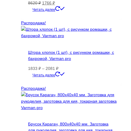
Первоначальная
Текущая
8620
₽
1766
₽
цена
цена:
Читать далее
составляла
1766 ₽.
8620 ₽.
Распродажа!
Штора хлопок (1 шт), с рисунком ромашки, с
бахромой, Varman.pro
Диапазон
1833
₽
–
2081
₽
цен:
Этот
Читать далее
1833 ₽
товар
–
имеет
Распродажа!
2081 ₽
несколько
вариаций.
Опции
можно
выбрать
Брусок Карагач, 800х40х40 мм. Заготовка
на
для рукоделия, заготовка для кия, токарная