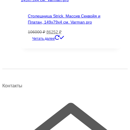
Столешница Strick. Массив Секвойя и
Платан, 149х79х4 см. Varman.pro
Первоначальная
Текущая
106000
₽
86252
₽
цена
цена:
Читать далее
составляла
86252 ₽.
106000 ₽.
Контакты