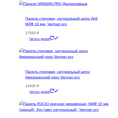
вариаций.
Опции
можно
Панель стеновая, натуральный шпон Дуб,
выбрать
МДФ 10 мм, Varman.pro
на
странице
17560
₽
товара.
Этот
Читать далее
товар
имеет
несколько
вариаций.
Опции
Панель стеновая, натуральный шпон
можно
Американский орех Varman.pro
выбрать
на
14500
₽
странице
Этот
Читать далее
товара.
товар
имеет
несколько
вариаций.