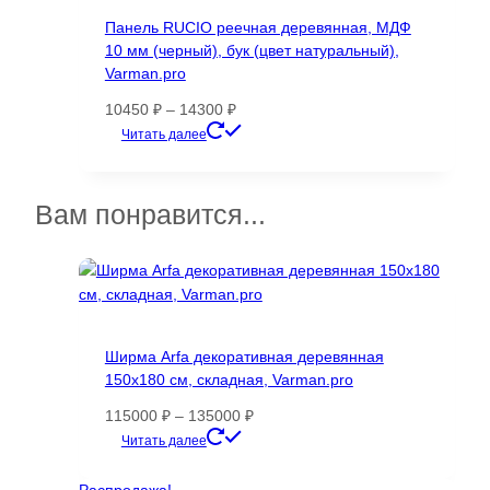
Опции
Панель RUCIO реечная деревянная, МДФ
можно
10 мм (черный), бук (цвет натуральный),
выбрать
Varman.pro
на
странице
Диапазон
10450
₽
–
14300
₽
товара.
цен:
Этот
Читать далее
10450 ₽
товар
–
имеет
14300 ₽
несколько
Вам понравится...
вариаций.
Опции
можно
выбрать
на
странице
Ширма Arfa декоративная деревянная
товара.
150х180 см, складная, Varman.pro
Диапазон
115000
₽
–
135000
₽
цен:
Этот
Читать далее
115000 ₽
товар
–
имеет