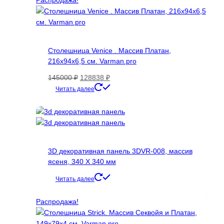
Распродажа!
135000 ₽
несколько
вариаций.
Опции
можно
Столешница Venice . Массив Платан,
выбрать
216х94х6,5 см. Varman.pro
на
странице
Первоначальная
Текущая
145000
₽
128838
₽
товара.
цена
цена:
Читать далее
составляла
128838 ₽.
145000 ₽.
3D декоративная панель 3DVR-008, массив
ясеня, 340 Х 340 мм
Читать далее
Распродажа!