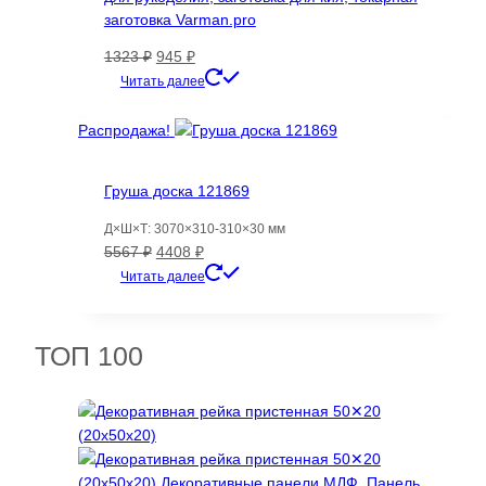
странице
заготовка Varman.pro
товара.
Первоначальная
Текущая
1323
₽
945
₽
цена
цена:
Читать далее
составляла
945 ₽.
1323 ₽.
Распродажа!
Груша доска 121869
Д×Ш×Т: 3070×310-310×30 мм
Первоначальная
Текущая
5567
₽
4408
₽
цена
цена:
Читать далее
составляла
4408 ₽.
5567 ₽.
ТОП 100